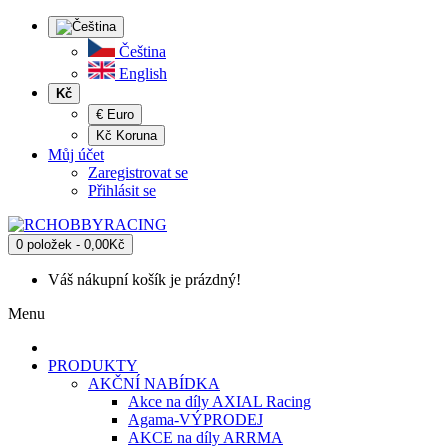
Čeština
English
Kč
€ Euro
Kč Koruna
Můj účet
Zaregistrovat se
Přihlásit se
0 položek - 0,00Kč
Váš nákupní košík je prázdný!
Menu
PRODUKTY
AKČNÍ NABÍDKA
Akce na díly AXIAL Racing
Agama-VÝPRODEJ
AKCE na díly ARRMA