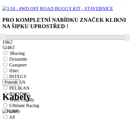
PRO KOMPLETNÍ NABÍDKU ZNAČEK KLIKNI
NA ŠIPKU UPROSTŘED !
19
Kč
524
Kč
3Racing
Dynamite
Graupner
Hitec
INTEGY
KAVAN
Potvrdit
PELIKAN
RUDDOG
Kabely
Team Corally
Ultimate Racing
LRP
All