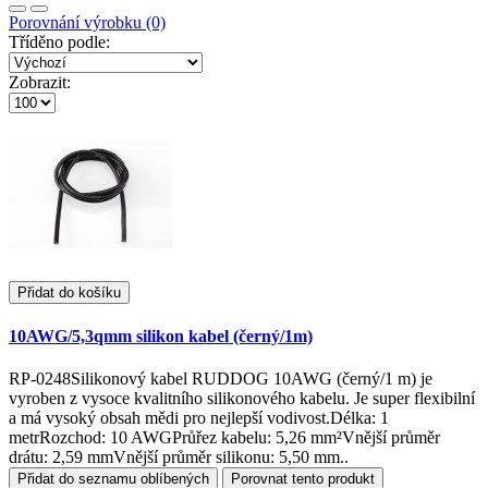
Porovnání výrobku (0)
Tříděno podle:
Zobrazit:
Přidat do košíku
10AWG/5,3qmm silikon kabel (černý/1m)
RP-0248Silikonový kabel RUDDOG 10AWG (černý/1 m) je
vyroben z vysoce kvalitního silikonového kabelu. Je super flexibilní
a má vysoký obsah mědi pro nejlepší vodivost.Délka: 1
metrRozchod: 10 AWGPrůřez kabelu: 5,26 mm²Vnější průměr
drátu: 2,59 mmVnější průměr silikonu: 5,50 mm..
Přidat do seznamu oblíbených
Porovnat tento produkt