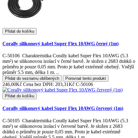
Přidat do košíku
Corally silikonový kabel Super Flex 10AWG černý (1m)
C-50106 Charakteristika Corally kabel Super Flex 10AWG (5.3
mm²) se silikonovou izolací v černé barvě. Je složen z 2683 drátků o
průměru je pouze 0,05 mm. Proto je kabel extrémně ohebný. Vnější
průměr 5.5 mm, délka 1 m. ..
Přidat do seznamu oblíbených
Porovnat tento produkt
246,00Kč
Cena bez DPH: 203,31Kč
C-50106
Přidat do košíku
Corally silikonový kabel Super Flex 10AWG červený (1m)
C-50105 Charakteristika Corally kabel Super Flex 10AWG (5.3
mm²) se silikonovou izolací v červené barvě. Je složen z 2683
drátků o průměru je pouze 0,05 mm. Proto je kabel extrémně
ohebný. Vnější průměr 5.5 mm, délka 1 m...