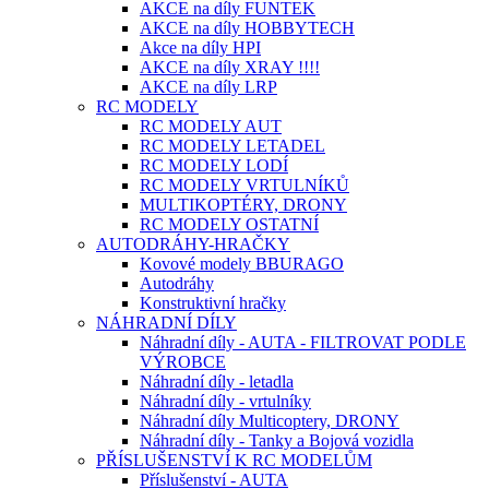
AKCE na díly FUNTEK
AKCE na díly HOBBYTECH
Akce na díly HPI
AKCE na díly XRAY !!!!
AKCE na díly LRP
RC MODELY
RC MODELY AUT
RC MODELY LETADEL
RC MODELY LODÍ
RC MODELY VRTULNÍKŮ
MULTIKOPTÉRY, DRONY
RC MODELY OSTATNÍ
AUTODRÁHY-HRAČKY
Kovové modely BBURAGO
Autodráhy
Konstruktivní hračky
NÁHRADNÍ DÍLY
Náhradní díly - AUTA - FILTROVAT PODLE
VÝROBCE
Náhradní díly - letadla
Náhradní díly - vrtulníky
Náhradní díly Multicoptery, DRONY
Náhradní díly - Tanky a Bojová vozidla
PŘÍSLUŠENSTVÍ K RC MODELŮM
Příslušenství - AUTA