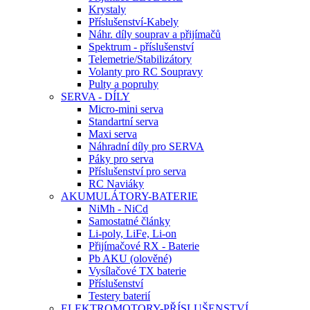
Krystaly
Příslušenství-Kabely
Náhr. díly souprav a přijímačů
Spektrum - příslušenství
Telemetrie/Stabilizátory
Volanty pro RC Soupravy
Pulty a popruhy
SERVA - DÍLY
Micro-mini serva
Standartní serva
Maxi serva
Náhradní díly pro SERVA
Páky pro serva
Příslušenství pro serva
RC Naviáky
AKUMULÁTORY-BATERIE
NiMh - NiCd
Samostatné články
Li-poly, LiFe, Li-on
Přijímačové RX - Baterie
Pb AKU (olověné)
Vysílačové TX baterie
Příslušenství
Testery baterií
ELEKTROMOTORY-PŘÍSLUŠENSTVÍ