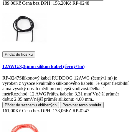
189,00Kč
Cena bez DPH: 156,20Kč
RP-0248
Přidat do košíku
12AWG/3,3qmm silikon kabel (černý/1m)
RP-0247Silikonový kabel RUDDOG 12AWG (černý/1 m) je
vyroben z vysoce kvalitního silikonového kabelu. Je super flexibilní
a má vysoký obsah mědi pro nejlepší vodivost.Délka: 1
metrRozchod: 12 AWGPrůřez kabelu: 3,31 mm²Vnější průměr
drátu: 2,05 mmVnější průměr silikonu: 4,60 mm..
Přidat do seznamu oblíbených
Porovnat tento produkt
161,00Kč
Cena bez DPH: 133,06Kč
RP-0247