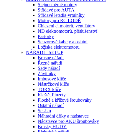
Stejnosměrné motory
Střídavé pro AUTA
Střídavé letadla-vrtulníky
Motory pro RC LODĚ
Chlazení el.motorů, ventilátory
ND elektromotorů, příslušenství
Pastorky
Senzorové kabely a ostatní
Ložiska elektromotoru
NÁŘADÍ - SETUP
Brusné nářadí
Řezné nářadí
Sady nářadí
Závitníky
Imbusové klíče
Nástrčkové klíče
TORX klíče
Kleště, Pinzety
Ploché a křížové šroubováky
Ostatní nářadí
Set-Up
Náhradní dříky a nádstavce
Nádstavce pro AKU šroubováky
Brusky HUDY
Elektrické nářadí