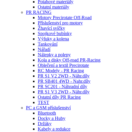
Potahové materiály
Ostatní materiály
PR RACING
Motory Precirotate Off-Road
Příslušenství pro motory
Žhavící svíčky
Spojkové bubínky
Výfuky a kolena
Tankování
Nářadí
Nálepky a polepy
Kola a disky Off-road PR-Racing
Oblečení a textil Precirotate
RC Modely - PR Racing
PR S1 V2 2WD - Náhr.díly
PR SB401 4WD - Nahr.díly
PR SC201 - Náhradní díly
PR S1 V3 2WD - Náhr.díly
Ostatní díly PR Racing
TEST
PC a GSM příslušenství
Bluetooth
Docky a Huby
Držáky
Kabely a redukce