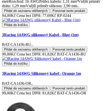
metrRozchod: 16 AWGPrůřez kabelu: 1,31 mm²Vnější průměr
drátu: 1,29 mmVnější průměr silikonu: 2,90 mm..
Přidat do seznamu oblíbených
Porovnat tento produkt
94,00Kč
Cena bez DPH: 77,69Kč
RP-0244
Přidat do košíku
3Racing 14AWG silikonový Kabel - Blue (1m)
BAT-CA1436-BU..
Přidat do seznamu oblíbených
Porovnat tento produkt
99,00Kč
Cena bez DPH: 81,82Kč
BAT-CA1436-BU
Přidat do košíku
3Racing 14AWG Silikonový kabel - Orange 1m
BAT-CA1436-OR..
Přidat do seznamu oblíbených
Porovnat tento produkt
99,00Kč
Cena bez DPH: 81,82Kč
BAT-CA1436-OR