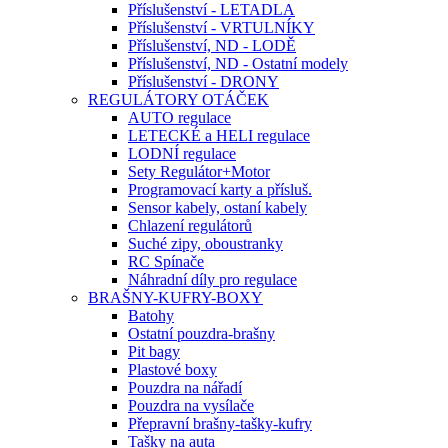
Příslušenství - LETADLA
Příslušenství - VRTULNÍKY
Příslušenství, ND - LODĚ
Příslušenství, ND - Ostatní modely
Příslušenství - DRONY
REGULÁTORY OTÁČEK
AUTO regulace
LETECKÉ a HELI regulace
LODNÍ regulace
Sety Regulátor+Motor
Programovací karty a přísluš.
Sensor kabely, ostaní kabely
Chlazení regulátorů
Suché zipy, oboustranky
RC Spínače
Náhradní díly pro regulace
BRAŠNY-KUFRY-BOXY
Batohy
Ostatní pouzdra-brašny
Pit bagy
Plastové boxy
Pouzdra na nářadí
Pouzdra na vysílače
Přepravní brašny-tašky-kufry
Tašky na auta