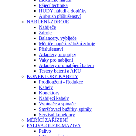
Pájecí technika
HUDY nářadí a doplňky
Airbrush příšlušenství
NABÍJENÍ-ZDROJE
Nabíječe
Zdroje
Balancery, vybíječe
Měniče napětí, záložní zdroje
Příslušenství
Adaptery, propojky
Vaky pro nabíjení
Adaptery pro nabíjení baterii
Testery baterií a AKU
KONEKTORY-KABELY
Prodloužení - Redukce
Kabely
Konektory
Nabíjecí kabely
Vypínače a spínače
Smršťovací bužírky, spirály
Servisní konektory
MĚŘÍCÍ ZAŘÍZENÍ
PALIVA-OLEJE-MAZIVA
Palivo