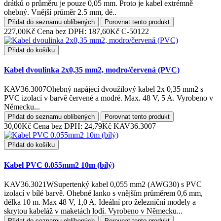
drátků o průměru je pouze 0,05 mm. Proto je kabel extrémně
ohebný. Vnější průměr 2.5 mm, dé..
Přidat do seznamu oblíbených
Porovnat tento produkt
227,00Kč
Cena bez DPH: 187,60Kč
C-50122
Přidat do košíku
Kabel dvoulinka 2x0,35 mm2, modro/červená (PVC)
KAV36.3007Ohebný napájecí dvoužilový kabel 2x 0,35 mm2 s
PVC izolací v barvě červené a modré. Max. 48 V, 5 A. Vyrobeno v
Německu...
Přidat do seznamu oblíbených
Porovnat tento produkt
30,00Kč
Cena bez DPH: 24,79Kč
KAV36.3007
Přidat do košíku
Kabel PVC 0.055mm2 10m (bílý)
KAV36.3021WSupertenký kabel 0,055 mm2 (AWG30) s PVC
izolací v bílé barvě. Ohebné lanko s vnějším průměrem 0,6 mm,
délka 10 m. Max 48 V, 1,0 A. Ideální pro železniční modely a
skrytou kabeláž v maketách lodí. Vyrobeno v Německu...
Přidat do seznamu oblíbených
Porovnat tento produkt