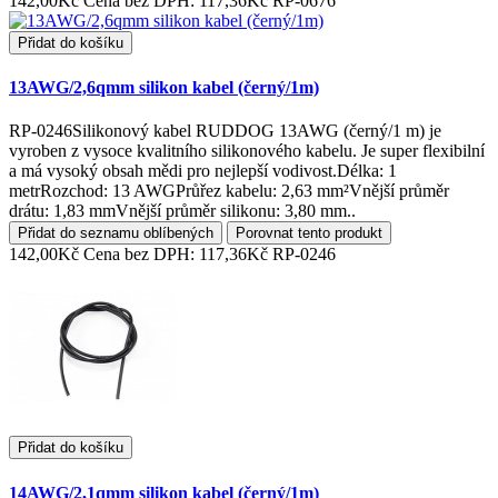
142,00Kč
Cena bez DPH: 117,36Kč
RP-0676
Přidat do košíku
13AWG/2,6qmm silikon kabel (černý/1m)
RP-0246Silikonový kabel RUDDOG 13AWG (černý/1 m) je
vyroben z vysoce kvalitního silikonového kabelu. Je super flexibilní
a má vysoký obsah mědi pro nejlepší vodivost.Délka: 1
metrRozchod: 13 AWGPrůřez kabelu: 2,63 mm²Vnější průměr
drátu: 1,83 mmVnější průměr silikonu: 3,80 mm..
Přidat do seznamu oblíbených
Porovnat tento produkt
142,00Kč
Cena bez DPH: 117,36Kč
RP-0246
Přidat do košíku
14AWG/2,1qmm silikon kabel (černý/1m)