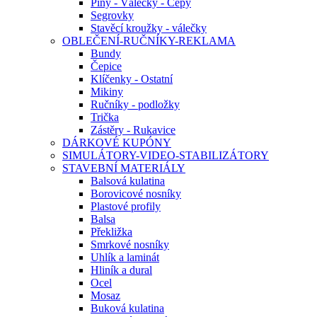
Piny - Válečky - Čepy
Segrovky
Stavěcí kroužky - válečky
OBLEČENÍ-RUČNÍKY-REKLAMA
Bundy
Čepice
Klíčenky - Ostatní
Mikiny
Ručníky - podložky
Trička
Zástěry - Rukavice
DÁRKOVÉ KUPÓNY
SIMULÁTORY-VIDEO-STABILIZÁTORY
STAVEBNÍ MATERIÁLY
Balsová kulatina
Borovicové nosníky
Plastové profily
Balsa
Překližka
Smrkové nosníky
Uhlík a laminát
Hliník a dural
Ocel
Mosaz
Buková kulatina