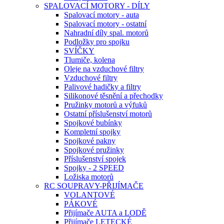
SPALOVACÍ MOTORY - DÍLY
Spalovací motory - auta
Spalovací motory - ostatní
Nahradní díly spal. motorů
Podložky pro spojku
SVÍČKY
Tlumiče, kolena
Oleje na vzduchové filtry
Vzduchové filtry
Palivové hadičky a filtry
Silikonové těsnění a přechodky
Pružinky motorů a výfuků
Ostatní příslušenství motorů
Spojkové bubínky
Kompletní spojky
Spojkové pakny
Spojkové pružinky
Příslušenství spojek
Spojky - 2 SPEED
Ložiska motorů
RC SOUPRAVY-PŘIJÍMAČE
VOLANTOVÉ
PÁKOVÉ
Přijímače AUTA a LODĚ
Přijímače LETECKÉ