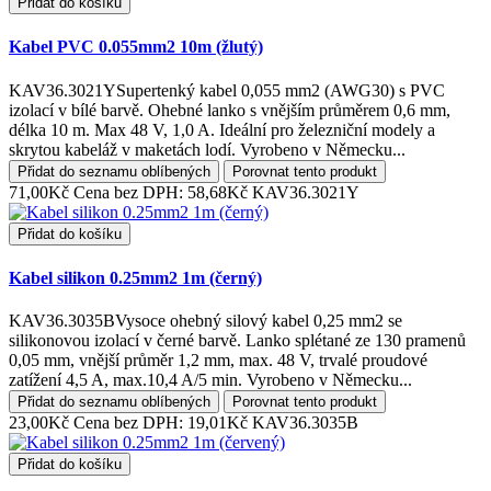
Přidat do košíku
Kabel PVC 0.055mm2 10m (žlutý)
KAV36.3021YSupertenký kabel 0,055 mm2 (AWG30) s PVC
izolací v bílé barvě. Ohebné lanko s vnějším průměrem 0,6 mm,
délka 10 m. Max 48 V, 1,0 A. Ideální pro železniční modely a
skrytou kabeláž v maketách lodí. Vyrobeno v Německu...
Přidat do seznamu oblíbených
Porovnat tento produkt
71,00Kč
Cena bez DPH: 58,68Kč
KAV36.3021Y
Přidat do košíku
Kabel silikon 0.25mm2 1m (černý)
KAV36.3035BVysoce ohebný silový kabel 0,25 mm2 se
silikonovou izolací v černé barvě. Lanko splétané ze 130 pramenů
0,05 mm, vnější průměr 1,2 mm, max. 48 V, trvalé proudové
zatížení 4,5 A, max.10,4 A/5 min. Vyrobeno v Německu...
Přidat do seznamu oblíbených
Porovnat tento produkt
23,00Kč
Cena bez DPH: 19,01Kč
KAV36.3035B
Přidat do košíku