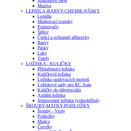
Silikonové oleje
Maziva
LEPIDLA-BARVY-CHEMIE-PÁSKY
Lepidla
Maskovací roztoky
Popisovače
Štětce
Čistící a ochranné přípravky
Barvy
Pásky
Laky
Tmely
LOŽISKA - KULIČKY
Příslušenství ložiska
Kuličková ložiska
Ložiska spalovacích motorů
Ložiskové sady pro RC Auta
Kuličky do diferenciálu
Axiální ložiska
Jednocestné ložiska (volnoběžná)
ŠROUBY-MATKY-PODLOŽKY
Šrouby - Vruty
Podložky
Matice
Červíky