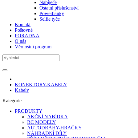
Nabíječe
Ostatní příslušenství
Powerbanky
Selfie tyče
Kontakt
Poštovné
PORADNA
O nás
Věrnostní program
KONEKTORY-KABELY
Kabely
Kategorie
PRODUKTY
AKČNÍ NABÍDKA
RC MODELY
AUTODRÁHY-HRAČKY
NÁHRADNÍ DÍLY