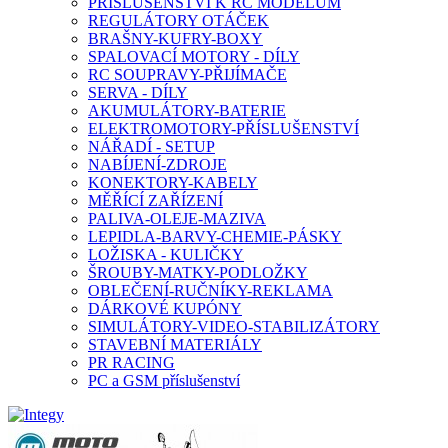
PŘÍSLUŠENSTVÍ K RC MODELŮM
REGULÁTORY OTÁČEK
BRAŠNY-KUFRY-BOXY
SPALOVACÍ MOTORY - DÍLY
RC SOUPRAVY-PŘIJÍMAČE
SERVA - DÍLY
AKUMULÁTORY-BATERIE
ELEKTROMOTORY-PŘÍSLUŠENSTVÍ
NÁŘADÍ - SETUP
NABÍJENÍ-ZDROJE
KONEKTORY-KABELY
MĚŘÍCÍ ZAŘÍZENÍ
PALIVA-OLEJE-MAZIVA
LEPIDLA-BARVY-CHEMIE-PÁSKY
LOŽISKA - KULIČKY
ŠROUBY-MATKY-PODLOŽKY
OBLEČENÍ-RUČNÍKY-REKLAMA
DÁRKOVÉ KUPÓNY
SIMULÁTORY-VIDEO-STABILIZÁTORY
STAVEBNÍ MATERIÁLY
PR RACING
PC a GSM příslušenství