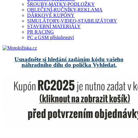
ŠROUBY-MATKY-PODLOŽKY
OBLEČENÍ-RUČNÍKY-REKLAMA
DÁRKOVÉ KUPÓNY
SIMULÁTORY-VIDEO-STABILIZÁTORY
STAVEBNÍ MATERIÁLY
PR RACING
PC a GSM příslušenství
Usnadněte si hledání zadáním kódu vašeho
náhradního dílu do políčka Vyhledat.