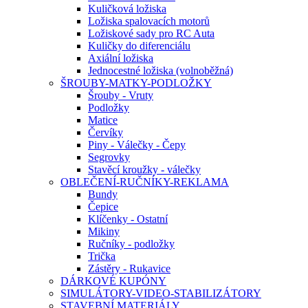
Kuličková ložiska
Ložiska spalovacích motorů
Ložiskové sady pro RC Auta
Kuličky do diferenciálu
Axiální ložiska
Jednocestné ložiska (volnoběžná)
ŠROUBY-MATKY-PODLOŽKY
Šrouby - Vruty
Podložky
Matice
Červíky
Piny - Válečky - Čepy
Segrovky
Stavěcí kroužky - válečky
OBLEČENÍ-RUČNÍKY-REKLAMA
Bundy
Čepice
Klíčenky - Ostatní
Mikiny
Ručníky - podložky
Trička
Zástěry - Rukavice
DÁRKOVÉ KUPÓNY
SIMULÁTORY-VIDEO-STABILIZÁTORY
STAVEBNÍ MATERIÁLY