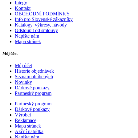
Integy
Kontakt
OBCHODNÍ PODMÍNKY
Info pro Slovenské zákazníky
Katalogy, výkresy, návody
Odstoupit od smlouvy
Napište nám
Mapa stránek
Můj účet
Můj účet
Historie objednávek
Seznam oblíbených
Novinky
Dárkové poukazy
Partneský program
Partneský program
Dárkové poukazy
Výrobci
Reklamace
Mapa stránek
Akční nabídka
Napište nám