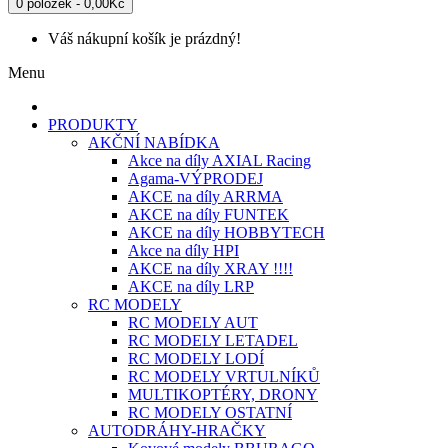
0 položek - 0,00Kč
Váš nákupní košík je prázdný!
Menu
PRODUKTY
AKČNÍ NABÍDKA
Akce na díly AXIAL Racing
Agama-VÝPRODEJ
AKCE na díly ARRMA
AKCE na díly FUNTEK
AKCE na díly HOBBYTECH
Akce na díly HPI
AKCE na díly XRAY !!!!
AKCE na díly LRP
RC MODELY
RC MODELY AUT
RC MODELY LETADEL
RC MODELY LODÍ
RC MODELY VRTULNÍKŮ
MULTIKOPTÉRY, DRONY
RC MODELY OSTATNÍ
AUTODRÁHY-HRAČKY