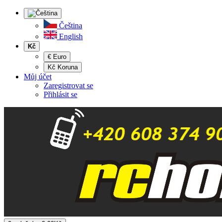
Čeština
English
Kč
€ Euro
Kč Koruna
Můj účet
Zaregistrovat se
Přihlásit se