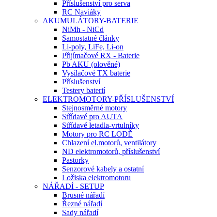
Příslušenství pro serva
RC Naviáky
AKUMULÁTORY-BATERIE
NiMh - NiCd
Samostatné články
Li-poly, LiFe, Li-on
Přijímačové RX - Baterie
Pb AKU (olověné)
Vysílačové TX baterie
Příslušenství
Testery baterií
ELEKTROMOTORY-PŘÍSLUŠENSTVÍ
Stejnosměrné motory
Střídavé pro AUTA
Střídavé letadla-vrtulníky
Motory pro RC LODĚ
Chlazení el.motorů, ventilátory
ND elektromotorů, příslušenství
Pastorky
Senzorové kabely a ostatní
Ložiska elektromotoru
NÁŘADÍ - SETUP
Brusné nářadí
Řezné nářadí
Sady nářadí