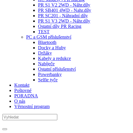
PR S1 V2 2WD - Náhr.díly
PR SB401 4WD - Nahr.díly
PR SC201 - Náhradní díly
PR S1 V3 2WD - Náhr.díly
Ostatní díly PR Racing
TEST
PC a GSM příslušenství
Bluetooth
Docky a Huby
Držáky
Kabely a redukce
Nabíječe
Ostatní příslušenství
Powerbanky
Selfie tyče
Kontakt
Poštovné
PORADNA
O nás
Věrnostní program