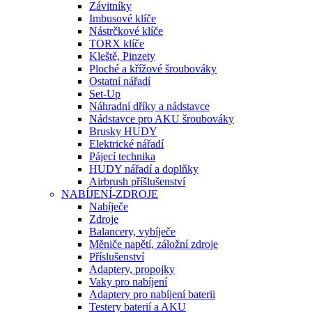
Závitníky
Imbusové klíče
Nástrčkové klíče
TORX klíče
Kleště, Pinzety
Ploché a křížové šroubováky
Ostatní nářadí
Set-Up
Náhradní dříky a nádstavce
Nádstavce pro AKU šroubováky
Brusky HUDY
Elektrické nářadí
Pájecí technika
HUDY nářadí a doplňky
Airbrush příšlušenství
NABÍJENÍ-ZDROJE
Nabíječe
Zdroje
Balancery, vybíječe
Měniče napětí, záložní zdroje
Příslušenství
Adaptery, propojky
Vaky pro nabíjení
Adaptery pro nabíjení baterii
Testery baterií a AKU