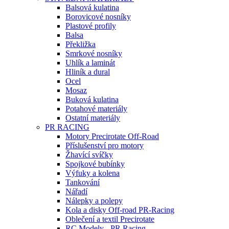
Balsová kulatina
Borovicové nosníky
Plastové profily
Balsa
Překližka
Smrkové nosníky
Uhlík a laminát
Hliník a dural
Ocel
Mosaz
Buková kulatina
Potahové materiály
Ostatní materiály
PR RACING
Motory Precirotate Off-Road
Příslušenství pro motory
Žhavící svíčky
Spojkové bubínky
Výfuky a kolena
Tankování
Nářadí
Nálepky a polepy
Kola a disky Off-road PR-Racing
Oblečení a textil Precirotate
RC Modely - PR Racing