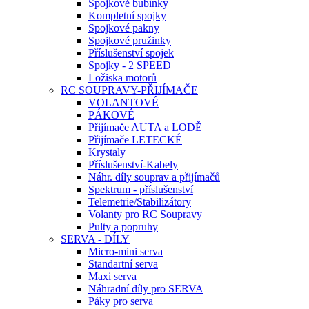
Spojkové bubínky
Kompletní spojky
Spojkové pakny
Spojkové pružinky
Příslušenství spojek
Spojky - 2 SPEED
Ložiska motorů
RC SOUPRAVY-PŘIJÍMAČE
VOLANTOVÉ
PÁKOVÉ
Přijímače AUTA a LODĚ
Přijímače LETECKÉ
Krystaly
Příslušenství-Kabely
Náhr. díly souprav a přijímačů
Spektrum - příslušenství
Telemetrie/Stabilizátory
Volanty pro RC Soupravy
Pulty a popruhy
SERVA - DÍLY
Micro-mini serva
Standartní serva
Maxi serva
Náhradní díly pro SERVA
Páky pro serva