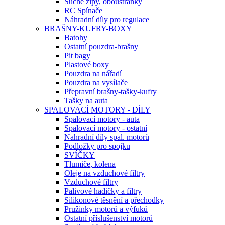
Suché zipy, oboustranky
RC Spínače
Náhradní díly pro regulace
BRAŠNY-KUFRY-BOXY
Batohy
Ostatní pouzdra-brašny
Pit bagy
Plastové boxy
Pouzdra na nářadí
Pouzdra na vysílače
Přepravní brašny-tašky-kufry
Tašky na auta
SPALOVACÍ MOTORY - DÍLY
Spalovací motory - auta
Spalovací motory - ostatní
Nahradní díly spal. motorů
Podložky pro spojku
SVÍČKY
Tlumiče, kolena
Oleje na vzduchové filtry
Vzduchové filtry
Palivové hadičky a filtry
Silikonové těsnění a přechodky
Pružinky motorů a výfuků
Ostatní příslušenství motorů