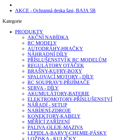
AKCE - Ochranná deska šasi, BAJA 5B
Kategorie
PRODUKTY
AKČNÍ NABÍDKA
RC MODELY
AUTODRÁHY-HRAČKY
NÁHRADNÍ DÍLY
PŘÍSLUŠENSTVÍ K RC MODELŮM
REGULÁTORY OTÁČEK
BRAŠNY-KUFRY-BOXY
SPALOVACÍ MOTORY - DÍLY
RC SOUPRAVY-PŘIJÍMAČE
SERVA - DÍLY
AKUMULÁTORY-BATERIE
ELEKTROMOTORY-PŘÍSLUŠENSTVÍ
NÁŘADÍ - SETUP
NABÍJENÍ-ZDROJE
KONEKTORY-KABELY
MĚŘÍCÍ ZAŘÍZENÍ
PALIVA-OLEJE-MAZIVA
LEPIDLA-BARVY-CHEMIE-PÁSKY
LOŽISKA - KULIČKY