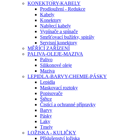
KONEKTORY-KABELY
Prodloužení - Redukce
Kabely
Konektory
Nabíjecí kabely
Vypínače a spínače
Smršťovací bužírky, spirály
Servisní konektory
MĚŘÍCÍ ZAŘÍZENÍ
PALIVA-OLEJE-MAZIVA
Palivo
Silikonové oleje
Maziva
LEPIDLA-BARVY-CHEMIE-PÁSKY
Lepidla
Maskovací roztoky
Popisovače
Štětce
Čistící a ochranné přípravky
Barvy
Pásky
Laky
Tmely
LOŽISKA - KULIČKY
Příslušenství ložiska