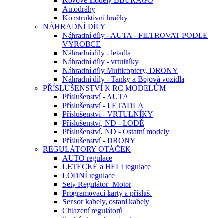
Kovové modely BBURAGO
Autodráhy
Konstruktivní hračky
NÁHRADNÍ DÍLY
Náhradní díly - AUTA - FILTROVAT PODLE
VÝROBCE
Náhradní díly - letadla
Náhradní díly - vrtulníky
Náhradní díly Multicoptery, DRONY
Náhradní díly - Tanky a Bojová vozidla
PŘÍSLUŠENSTVÍ K RC MODELŮM
Příslušenství - AUTA
Příslušenství - LETADLA
Příslušenství - VRTULNÍKY
Příslušenství, ND - LODĚ
Příslušenství, ND - Ostatní modely
Příslušenství - DRONY
REGULÁTORY OTÁČEK
AUTO regulace
LETECKÉ a HELI regulace
LODNÍ regulace
Sety Regulátor+Motor
Programovací karty a přísluš.
Sensor kabely, ostaní kabely
Chlazení regulátorů