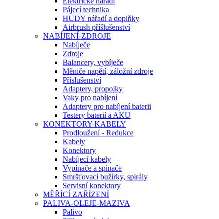
Elektrické nářadí
Pájecí technika
HUDY nářadí a doplňky
Airbrush příšlušenství
NABÍJENÍ-ZDROJE
Nabíječe
Zdroje
Balancery, vybíječe
Měniče napětí, záložní zdroje
Příslušenství
Adaptery, propojky
Vaky pro nabíjení
Adaptery pro nabíjení baterii
Testery baterií a AKU
KONEKTORY-KABELY
Prodloužení - Redukce
Kabely
Konektory
Nabíjecí kabely
Vypínače a spínače
Smršťovací bužírky, spirály
Servisní konektory
MĚŘÍCÍ ZAŘÍZENÍ
PALIVA-OLEJE-MAZIVA
Palivo