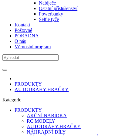
Nabíječe
Ostatní příslušenství
Powerbanky
Selfie tyče
Kontakt
Poštovné
PORADNA
O nás
Věrnostní program
PRODUKTY
AUTODRÁHY-HRAČKY
Kategorie
PRODUKTY
AKČNÍ NABÍDKA
RC MODELY
AUTODRÁHY-HRAČKY
NÁHRADNÍ DÍLY