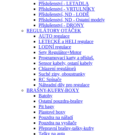
Příslušenství - LETADLA
Příslušenství - VRTULNÍKY
Příslušenství, ND - LODĚ
Příslušenství, ND - Ostatní modely
Příslušenství - DRONY
REGULÁTORY OTÁČEK
AUTO regulace
LETECKÉ a HELI regulace
LODNÍ regulace
Sety Regulátor+Motor
Programovací karty a přísluš.
Sensor kabely, ostaní kabely
Chlazení regulátorů
Suché zipy, oboustranky
RC Spínače
Náhradní díly pro regulace
BRAŠNY-KUFRY-BOXY
Batohy
Ostatní pouzdra-brašny
Pit bagy
Plastové boxy
Pouzdra na nářadí
Pouzdra na vysílače
Přepravní brašny-tašky-kufry
Tašky na auta