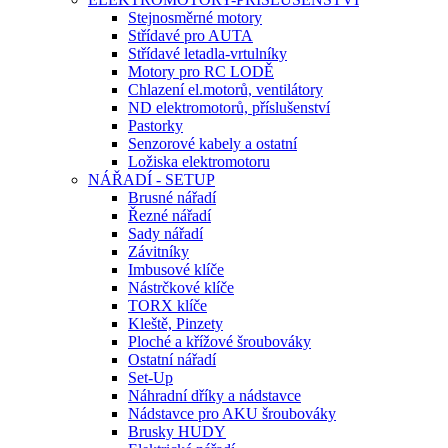
Stejnosměrné motory
Střídavé pro AUTA
Střídavé letadla-vrtulníky
Motory pro RC LODĚ
Chlazení el.motorů, ventilátory
ND elektromotorů, příslušenství
Pastorky
Senzorové kabely a ostatní
Ložiska elektromotoru
NÁŘADÍ - SETUP
Brusné nářadí
Řezné nářadí
Sady nářadí
Závitníky
Imbusové klíče
Nástrčkové klíče
TORX klíče
Kleště, Pinzety
Ploché a křížové šroubováky
Ostatní nářadí
Set-Up
Náhradní dříky a nádstavce
Nádstavce pro AKU šroubováky
Brusky HUDY