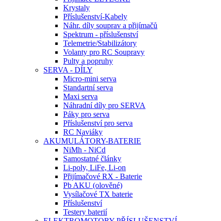
Krystaly
Příslušenství-Kabely
Náhr. díly souprav a přijímačů
Spektrum - příslušenství
Telemetrie/Stabilizátory
Volanty pro RC Soupravy
Pulty a popruhy
SERVA - DÍLY
Micro-mini serva
Standartní serva
Maxi serva
Náhradní díly pro SERVA
Páky pro serva
Příslušenství pro serva
RC Naviáky
AKUMULÁTORY-BATERIE
NiMh - NiCd
Samostatné články
Li-poly, LiFe, Li-on
Přijímačové RX - Baterie
Pb AKU (olověné)
Vysílačové TX baterie
Příslušenství
Testery baterií
ELEKTROMOTORY-PŘÍSLUŠENSTVÍ