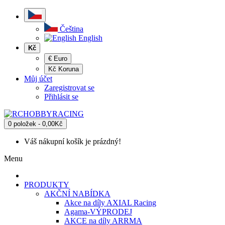
Čeština
English
Kč
€ Euro
Kč Koruna
Můj účet
Zaregistrovat se
Přihlásit se
0 položek - 0,00Kč
Váš nákupní košík je prázdný!
Menu
PRODUKTY
AKČNÍ NABÍDKA
Akce na díly AXIAL Racing
Agama-VÝPRODEJ
AKCE na díly ARRMA