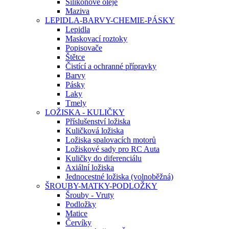
Silikonové oleje
Maziva
LEPIDLA-BARVY-CHEMIE-PÁSKY
Lepidla
Maskovací roztoky
Popisovače
Štětce
Čistící a ochranné přípravky
Barvy
Pásky
Laky
Tmely
LOŽISKA - KULIČKY
Příslušenství ložiska
Kuličková ložiska
Ložiska spalovacích motorů
Ložiskové sady pro RC Auta
Kuličky do diferenciálu
Axiální ložiska
Jednocestné ložiska (volnoběžná)
ŠROUBY-MATKY-PODLOŽKY
Šrouby - Vruty
Podložky
Matice
Červíky