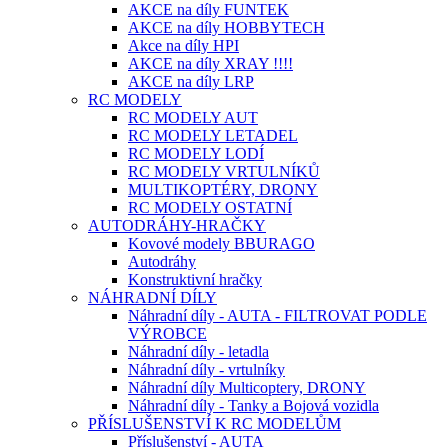
AKCE na díly FUNTEK
AKCE na díly HOBBYTECH
Akce na díly HPI
AKCE na díly XRAY !!!!
AKCE na díly LRP
RC MODELY
RC MODELY AUT
RC MODELY LETADEL
RC MODELY LODÍ
RC MODELY VRTULNÍKŮ
MULTIKOPTÉRY, DRONY
RC MODELY OSTATNÍ
AUTODRÁHY-HRAČKY
Kovové modely BBURAGO
Autodráhy
Konstruktivní hračky
NÁHRADNÍ DÍLY
Náhradní díly - AUTA - FILTROVAT PODLE
VÝROBCE
Náhradní díly - letadla
Náhradní díly - vrtulníky
Náhradní díly Multicoptery, DRONY
Náhradní díly - Tanky a Bojová vozidla
PŘÍSLUŠENSTVÍ K RC MODELŮM
Příslušenství - AUTA