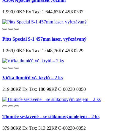
A36A Apache gumáček 762mm
1 990,00Kč
Ex Tax: 1 644,63Kč
4SK0337
Pitts Special S-1 457mm laser. vyřezávaný
1 269,00Kč
Ex Tax: 1 048,76Kč
4SK0229
Víčka tlumičů vč. krytů – 2 ks
219,00Kč
Ex Tax: 180,99Kč
C-00230-0050
Tlumiče sestavené – se silikonovým olejem – 2 ks
379,00Kč
Ex Tax: 313,22Kč
C-00230-0052