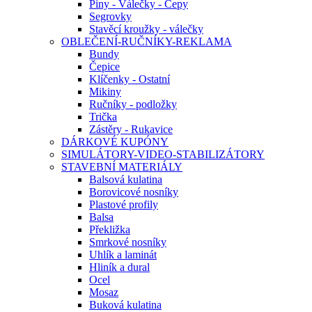
Piny - Válečky - Čepy
Segrovky
Stavěcí kroužky - válečky
OBLEČENÍ-RUČNÍKY-REKLAMA
Bundy
Čepice
Klíčenky - Ostatní
Mikiny
Ručníky - podložky
Trička
Zástěry - Rukavice
DÁRKOVÉ KUPÓNY
SIMULÁTORY-VIDEO-STABILIZÁTORY
STAVEBNÍ MATERIÁLY
Balsová kulatina
Borovicové nosníky
Plastové profily
Balsa
Překližka
Smrkové nosníky
Uhlík a laminát
Hliník a dural
Ocel
Mosaz
Buková kulatina