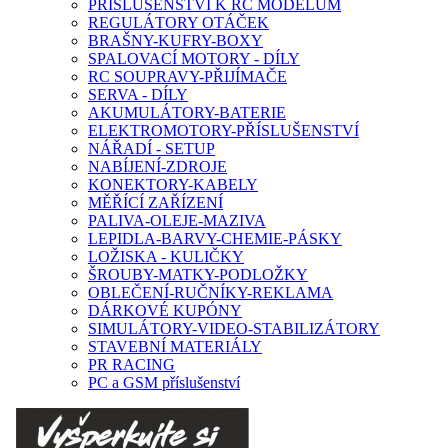
PŘÍSLUŠENSTVÍ K RC MODELŮM
REGULÁTORY OTÁČEK
BRAŠNY-KUFRY-BOXY
SPALOVACÍ MOTORY - DÍLY
RC SOUPRAVY-PŘIJÍMAČE
SERVA - DÍLY
AKUMULÁTORY-BATERIE
ELEKTROMOTORY-PŘÍSLUŠENSTVÍ
NÁŘADÍ - SETUP
NABÍJENÍ-ZDROJE
KONEKTORY-KABELY
MĚŘÍCÍ ZAŘÍZENÍ
PALIVA-OLEJE-MAZIVA
LEPIDLA-BARVY-CHEMIE-PÁSKY
LOŽISKA - KULIČKY
ŠROUBY-MATKY-PODLOŽKY
OBLEČENÍ-RUČNÍKY-REKLAMA
DÁRKOVÉ KUPÓNY
SIMULÁTORY-VIDEO-STABILIZÁTORY
STAVEBNÍ MATERIÁLY
PR RACING
PC a GSM příslušenství