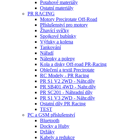
Potahové materiály
Ostatní materiály
PR RACING
Motory Precirotate Off-Road
Příslušenství pro motory
Žhavící svíčky
Spojkové bubínky
Výfuky a kolena
Tankování
Nářadí
Nálepky a polepy
Kola a disky Off-road PR-Racing
Oblečení a textil Precirotate
RC Modely - PR Racing
PR S1 V2 2WD - Náhr.díly
PR SB401 4WD - Nahr.díly
PR SC201 - Náhradní díly
PR S1 V3 2WD - Náhr.díly
Ostatní díly PR Racing
TEST
PC a GSM příslušenství
Bluetooth
Docky a Huby
Držáky
Kabely a redukce