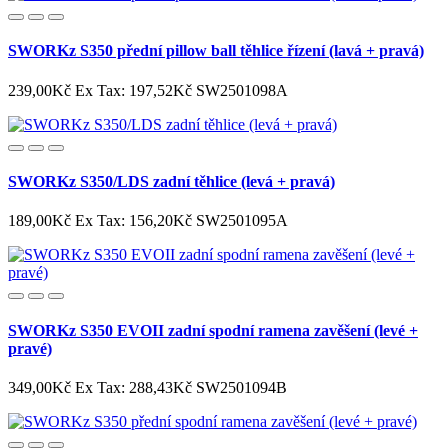
SWORKz S350 přední pillow ball těhlice řízení (lavá + pravá)
239,00Kč
Ex Tax: 197,52Kč
SW2501098A
SWORKz S350/LDS zadní těhlice (levá + pravá)
189,00Kč
Ex Tax: 156,20Kč
SW2501095A
SWORKz S350 EVOII zadní spodní ramena zavěšení (levé +
pravé)
349,00Kč
Ex Tax: 288,43Kč
SW2501094B