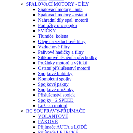
SPALOVACÍ MOTORY - DÍLY
Spalovací motory - auta
Spalovací motory - ostatní
Nahradní díly spal. motorů
Podložky pro spojku
SVÍČKY
Tlumiče, kolena
Oleje na vzduchové filtry
Vzduchové filtry
Palivové hadičky a filtry
Silikonové těsnění a přechodky
Pružinky motorů a výfuků
Ostatní příslušenství motorů
Spojkové bubínky
Kompletní spojky
Spojkové pakny
Spojkové pružinky
Příslušenství spojek
Spojky - 2 SPEED
Ložiska motorů
RC SOUPRAVY-PŘIJÍMAČE
VOLANTOVÉ
PÁKOVÉ
Přijímače AUTA a LODĚ
Přijímače LETECKÉ