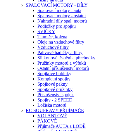
SPALOVACÍ MOTORY - DÍLY
Spalovací motory - auta
Spalovací motory - ostatní
Nahradní díly spal. motorů
Podložky pro spojku
SVÍČKY
Tlumiče, kolena
Oleje na vzduchové filtry
Vzduchové filtry
Palivové hadičky a filtry
Silikonové těsnění a přechodky
Pružinky motorů a výfuků
Ostatní příslušenství motorů
Spojkové bubínky
Kompletní spojky
Spojkové pakny
Spojkové pružinky
Příslušenství spojek
Spojky - 2 SPEED
Ložiska motorů
RC SOUPRAVY-PŘIJÍMAČE
VOLANTOVÉ
PÁKOVÉ
Přijímače AUTA a LODĚ