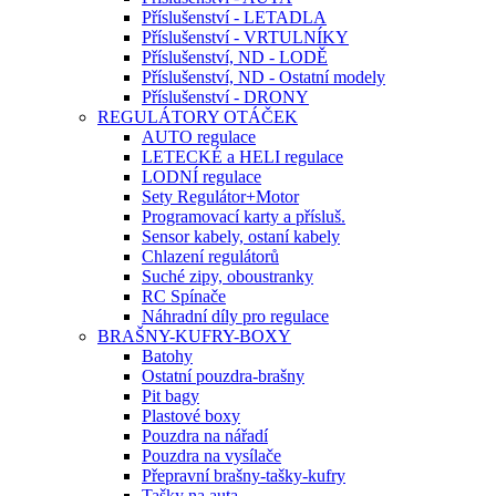
Příslušenství - LETADLA
Příslušenství - VRTULNÍKY
Příslušenství, ND - LODĚ
Příslušenství, ND - Ostatní modely
Příslušenství - DRONY
REGULÁTORY OTÁČEK
AUTO regulace
LETECKÉ a HELI regulace
LODNÍ regulace
Sety Regulátor+Motor
Programovací karty a přísluš.
Sensor kabely, ostaní kabely
Chlazení regulátorů
Suché zipy, oboustranky
RC Spínače
Náhradní díly pro regulace
BRAŠNY-KUFRY-BOXY
Batohy
Ostatní pouzdra-brašny
Pit bagy
Plastové boxy
Pouzdra na nářadí
Pouzdra na vysílače
Přepravní brašny-tašky-kufry
Tašky na auta