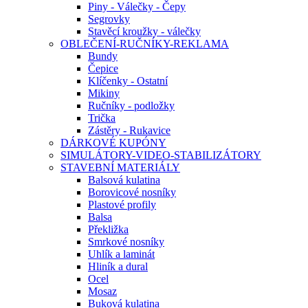
Piny - Válečky - Čepy
Segrovky
Stavěcí kroužky - válečky
OBLEČENÍ-RUČNÍKY-REKLAMA
Bundy
Čepice
Klíčenky - Ostatní
Mikiny
Ručníky - podložky
Trička
Zástěry - Rukavice
DÁRKOVÉ KUPÓNY
SIMULÁTORY-VIDEO-STABILIZÁTORY
STAVEBNÍ MATERIÁLY
Balsová kulatina
Borovicové nosníky
Plastové profily
Balsa
Překližka
Smrkové nosníky
Uhlík a laminát
Hliník a dural
Ocel
Mosaz
Buková kulatina