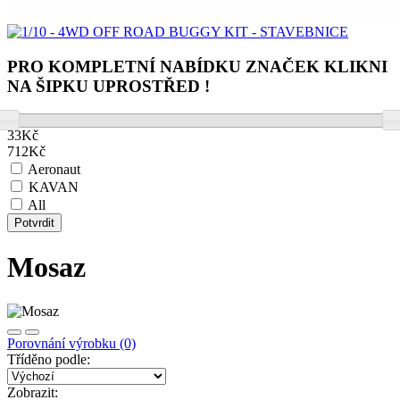
PRO KOMPLETNÍ NABÍDKU ZNAČEK KLIKNI
NA ŠIPKU UPROSTŘED !
33
Kč
712
Kč
Aeronaut
KAVAN
All
Potvrdit
Mosaz
Porovnání výrobku (0)
Tříděno podle:
Zobrazit: