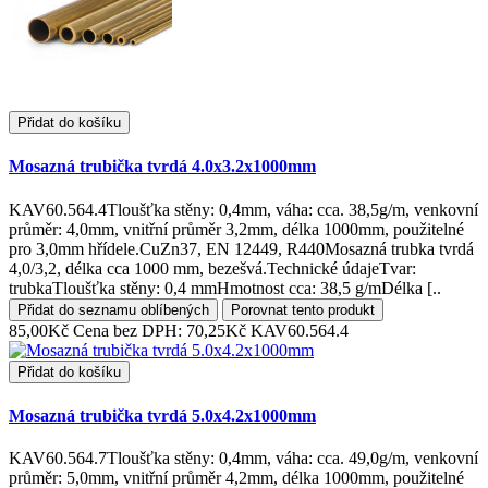
Přidat do košíku
Mosazná trubička tvrdá 4.0x3.2x1000mm
KAV60.564.4Tloušťka stěny: 0,4mm, váha: cca. 38,5g/m, venkovní
průměr: 4,0mm, vnitřní průměr 3,2mm, délka 1000mm, použitelné
pro 3,0mm hřídele.CuZn37, EN 12449, R440Mosazná trubka tvrdá
4,0/3,2, délka cca 1000 mm, bezešvá.Technické údajeTvar:
trubkaTloušťka stěny: 0,4 mmHmotnost cca: 38,5 g/mDélka [..
Přidat do seznamu oblíbených
Porovnat tento produkt
85,00Kč
Cena bez DPH: 70,25Kč
KAV60.564.4
Přidat do košíku
Mosazná trubička tvrdá 5.0x4.2x1000mm
KAV60.564.7Tloušťka stěny: 0,4mm, váha: cca. 49,0g/m, venkovní
průměr: 5,0mm, vnitřní průměr 4,2mm, délka 1000mm, použitelné