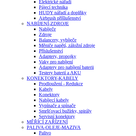
Elektrické nářadí
Pájecí technika
HUDY nářadí a doplňky
Airbrush příšlušenství
NABÍJENÍ-ZDROJE
Nabíječe
Zdroje
Balancery, vybíječe
Měniče napětí, záložní zdroje
Příslušenství
Adaptery, propojky
Vaky pro nabíjení
Adaptery pro nabíjení baterii
Testery baterií a AKU
KONEKTORY-KABELY
Prodloužení - Redukce
Kabely
Konektory
Nabíjecí kabely
Vypínače a spínače
Smršťovací bužírky, spirály
Servisní konektory
MĚŘÍCÍ ZAŘÍZENÍ
PALIVA-OLEJE-MAZIVA
Palivo