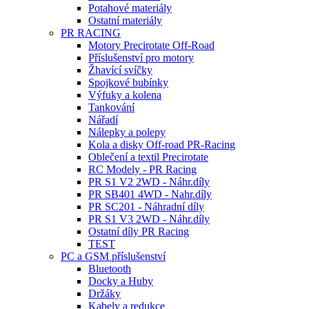
Potahové materiály
Ostatní materiály
PR RACING
Motory Precirotate Off-Road
Příslušenství pro motory
Žhavící svíčky
Spojkové bubínky
Výfuky a kolena
Tankování
Nářadí
Nálepky a polepy
Kola a disky Off-road PR-Racing
Oblečení a textil Precirotate
RC Modely - PR Racing
PR S1 V2 2WD - Náhr.díly
PR SB401 4WD - Nahr.díly
PR SC201 - Náhradní díly
PR S1 V3 2WD - Náhr.díly
Ostatní díly PR Racing
TEST
PC a GSM příslušenství
Bluetooth
Docky a Huby
Držáky
Kabely a redukce