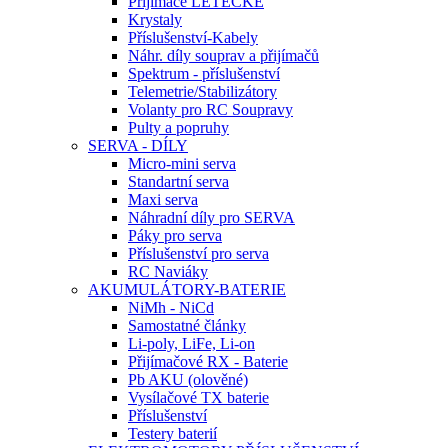
Přijímače LETECKÉ
Krystaly
Příslušenství-Kabely
Náhr. díly souprav a přijímačů
Spektrum - příslušenství
Telemetrie/Stabilizátory
Volanty pro RC Soupravy
Pulty a popruhy
SERVA - DÍLY
Micro-mini serva
Standartní serva
Maxi serva
Náhradní díly pro SERVA
Páky pro serva
Příslušenství pro serva
RC Naviáky
AKUMULÁTORY-BATERIE
NiMh - NiCd
Samostatné články
Li-poly, LiFe, Li-on
Přijímačové RX - Baterie
Pb AKU (olověné)
Vysílačové TX baterie
Příslušenství
Testery baterií