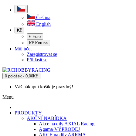
Čeština
English
Kč
€ Euro
Kč Koruna
Můj účet
Zaregistrovat se
Přihlásit se
0 položek - 0,00Kč
Váš nákupní košík je prázdný!
Menu
PRODUKTY
AKČNÍ NABÍDKA
Akce na díly AXIAL Racing
Agama-VÝPRODEJ
AKCE na díly ARRMA