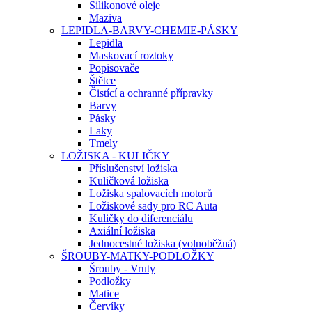
Silikonové oleje
Maziva
LEPIDLA-BARVY-CHEMIE-PÁSKY
Lepidla
Maskovací roztoky
Popisovače
Štětce
Čistící a ochranné přípravky
Barvy
Pásky
Laky
Tmely
LOŽISKA - KULIČKY
Příslušenství ložiska
Kuličková ložiska
Ložiska spalovacích motorů
Ložiskové sady pro RC Auta
Kuličky do diferenciálu
Axiální ložiska
Jednocestné ložiska (volnoběžná)
ŠROUBY-MATKY-PODLOŽKY
Šrouby - Vruty
Podložky
Matice
Červíky