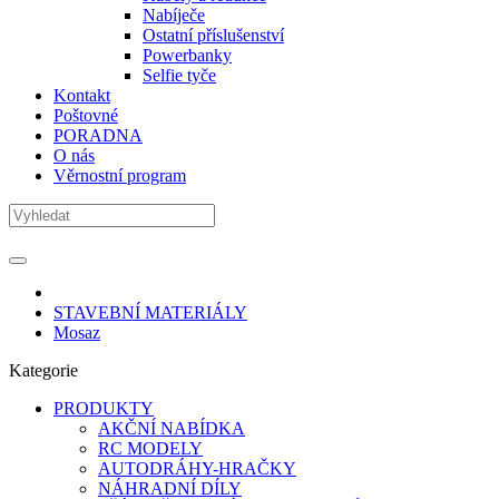
Nabíječe
Ostatní příslušenství
Powerbanky
Selfie tyče
Kontakt
Poštovné
PORADNA
O nás
Věrnostní program
STAVEBNÍ MATERIÁLY
Mosaz
Kategorie
PRODUKTY
AKČNÍ NABÍDKA
RC MODELY
AUTODRÁHY-HRAČKY
NÁHRADNÍ DÍLY