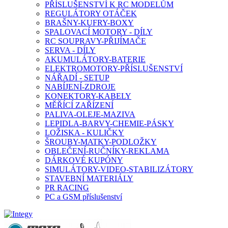
PŘÍSLUŠENSTVÍ K RC MODELŮM
REGULÁTORY OTÁČEK
BRAŠNY-KUFRY-BOXY
SPALOVACÍ MOTORY - DÍLY
RC SOUPRAVY-PŘIJÍMAČE
SERVA - DÍLY
AKUMULÁTORY-BATERIE
ELEKTROMOTORY-PŘÍSLUŠENSTVÍ
NÁŘADÍ - SETUP
NABÍJENÍ-ZDROJE
KONEKTORY-KABELY
MĚŘÍCÍ ZAŘÍZENÍ
PALIVA-OLEJE-MAZIVA
LEPIDLA-BARVY-CHEMIE-PÁSKY
LOŽISKA - KULIČKY
ŠROUBY-MATKY-PODLOŽKY
OBLEČENÍ-RUČNÍKY-REKLAMA
DÁRKOVÉ KUPÓNY
SIMULÁTORY-VIDEO-STABILIZÁTORY
STAVEBNÍ MATERIÁLY
PR RACING
PC a GSM příslušenství