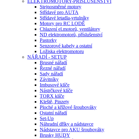
ELEKTROMOTORY-PŘÍSLUŠENSTVÍ
Stejnosměrné motory
Střídavé pro AUTA
Střídavé letadla-vrtulníky
Motory pro RC LODĚ
Chlazení el.motorů, ventilátory
ND elektromotorů, příslušenství
Pastorky
Senzorové kabely a ostatní
Ložiska elektromotoru
NÁŘADÍ - SETUP
Brusné nářadí
Řezné nářadí
Sady nářadí
Závitníky
Imbusové klíče
Nástrčkové klíče
TORX klíče
Kleště, Pinzety
Ploché a křížové šroubováky
Ostatní nářadí
Set-Up
Náhradní dříky a nádstavce
Nádstavce pro AKU šroubováky
Brusky HUDY