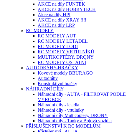
AKCE na díly FUNTEK
AKCE na díly HOBBYTECH
Akce na díly HPI
AKCE na díly XRAY !!!!
AKCE na díly LRP
RC MODELY
RC MODELY AUT
RC MODELY LETADEL
RC MODELY LODÍ
RC MODELY VRTULNÍKŮ
MULTIKOPTÉRY, DRONY
RC MODELY OSTATNÍ
AUTODRÁHY-HRAČKY
Kovové modely BBURAGO
Autodráhy
Konstruktivní hračky
NÁHRADNÍ DÍLY
Náhradní díly - AUTA - FILTROVAT PODLE
VÝROBCE
Náhradní díly - letadla
Náhradní díly - vrtulníky
Náhradní díly Multicoptery, DRONY
Náhradní díly - Tanky a Bojová vozidla
PŘÍSLUŠENSTVÍ K RC MODELŮM
Příslušenství - AUTA