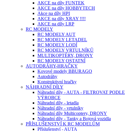
AKCE na díly FUNTEK
AKCE na díly HOBBYTECH
Akce na díly HPI
AKCE na díly XRAY !!!!
AKCE na díly LRP
RC MODELY
RC MODELY AUT
RC MODELY LETADEL
RC MODELY LODÍ
RC MODELY VRTULNÍKŮ
MULTIKOPTÉRY, DRONY
RC MODELY OSTATNÍ
AUTODRÁHY-HRAČKY
Kovové modely BBURAGO
Autodráhy
Konstruktivní hračky
NÁHRADNÍ DÍLY
Náhradní díly - AUTA - FILTROVAT PODLE
VÝROBCE
Náhradní díly - letadla
Náhradní díly - vrtulníky
Náhradní díly Multicoptery, DRONY
Náhradní díly - Tanky a Bojová vozidla
PŘÍSLUŠENSTVÍ K RC MODELŮM
Příslušenství - AUTA