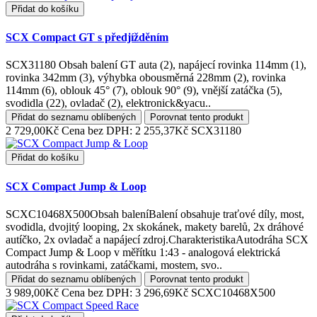
Přidat do košíku
SCX Compact GT s předjížděním
SCX31180 Obsah balení GT auta (2), napájecí rovinka 114mm (1),
rovinka 342mm (3), výhybka obousměrná 228mm (2), rovinka
114mm (6), oblouk 45° (7), oblouk 90° (9), vnější zatáčka (5),
svodidla (22), ovladač (2), elektronick&yacu..
Přidat do seznamu oblíbených
Porovnat tento produkt
2 729,00Kč
Cena bez DPH: 2 255,37Kč
SCX31180
Přidat do košíku
SCX Compact Jump & Loop
SCXC10468X500Obsah baleníBalení obsahuje traťové díly, most,
svodidla, dvojitý looping, 2x skokánek, makety barelů, 2x dráhové
autíčko, 2x ovladač a napájecí zdroj.CharakteristikaAutodráha SCX
Compact Jump & Loop v měřítku 1:43 - analogová elektrická
autodráha s rovinkami, zatáčkami, mostem, svo..
Přidat do seznamu oblíbených
Porovnat tento produkt
3 989,00Kč
Cena bez DPH: 3 296,69Kč
SCXC10468X500