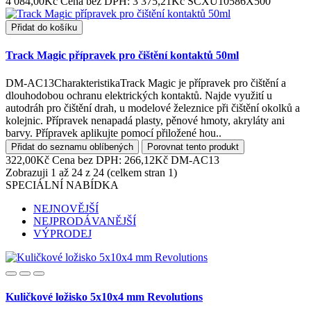
4 084,00Kč
Cena bez DPH: 3 375,21Kč
SCXU10586X500
Přidat do košíku
Track Magic přípravek pro čištění kontaktů 50ml
DM-AC13CharakteristikaTrack Magic je přípravek pro čištění a
dlouhodobou ochranu elektrických kontaktů. Najde využití u
autodráh pro čištění drah, u modelové železnice při čištění okolků a
kolejnic. Přípravek nenapadá plasty, pěnové hmoty, akryláty ani
barvy. Přípravek aplikujte pomocí přiložené hou..
Přidat do seznamu oblíbených
Porovnat tento produkt
322,00Kč
Cena bez DPH: 266,12Kč
DM-AC13
Zobrazuji 1 až 24 z 24 (celkem stran 1)
SPECIÁLNÍ NABÍDKA
NEJNOVĚJŠÍ
NEJPRODÁVANĚJŠÍ
VÝPRODEJ
Kuličkové ložisko 5x10x4 mm Revolutions