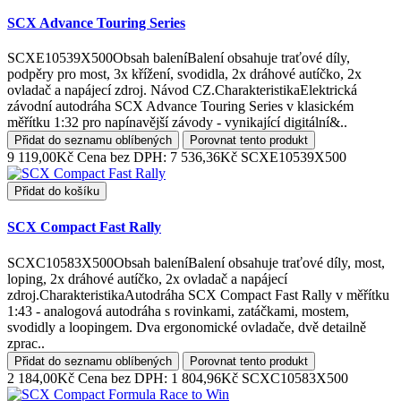
SCX Advance Touring Series
SCXE10539X500Obsah baleníBalení obsahuje traťové díly,
podpěry pro most, 3x křížení, svodidla, 2x dráhové autíčko, 2x
ovladač a napájecí zdroj. Návod CZ.CharakteristikaElektrická
závodní autodráha SCX Advance Touring Series v klasickém
měřítku 1:32 pro napínavější závody - vynikající digitální&..
Přidat do seznamu oblíbených
Porovnat tento produkt
9 119,00Kč
Cena bez DPH: 7 536,36Kč
SCXE10539X500
Přidat do košíku
SCX Compact Fast Rally
SCXC10583X500Obsah baleníBalení obsahuje traťové díly, most,
loping, 2x dráhové autíčko, 2x ovladač a napájecí
zdroj.CharakteristikaAutodráha SCX Compact Fast Rally v měřítku
1:43 - analogová autodráha s rovinkami, zatáčkami, mostem,
svodidly a loopingem. Dva ergonomické ovladače, dvě detailně
zprac..
Přidat do seznamu oblíbených
Porovnat tento produkt
2 184,00Kč
Cena bez DPH: 1 804,96Kč
SCXC10583X500