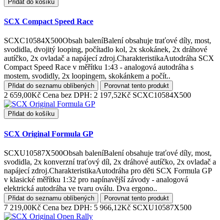
Přidat do košíku
SCX Compact Speed Race
SCXC10584X500Obsah baleníBalení obsahuje traťové díly, most,
svodidla, dvojitý looping, počítadlo kol, 2x skokánek, 2x dráhové
autíčko, 2x ovladač a napájecí zdroj.CharakteristikaAutodráha SCX
Compact Speed Race v měřítku 1:43 - analogová autodráha s
mostem, svodidly, 2x loopingem, skokánkem a počít..
Přidat do seznamu oblíbených
Porovnat tento produkt
2 659,00Kč
Cena bez DPH: 2 197,52Kč
SCXC10584X500
Přidat do košíku
SCX Original Formula GP
SCXU10587X500Obsah baleníBalení obsahuje traťové díly, most,
svodidla, 2x konverzní traťový díl, 2x dráhové autíčko, 2x ovladač a
napájecí zdroj.CharakteristikaAutodráha pro děti SCX Formula GP
v klasické měřítku 1:32 pro napínavější závody - analogová
elektrická autodráha ve tvaru oválu. Dva ergono..
Přidat do seznamu oblíbených
Porovnat tento produkt
7 219,00Kč
Cena bez DPH: 5 966,12Kč
SCXU10587X500