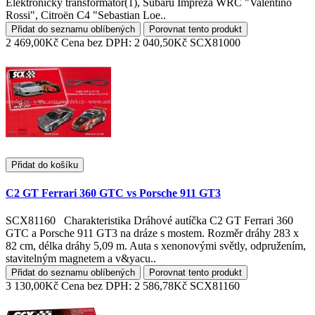
Elektronický transformátor(1), Subaru Impreza WRC "Valentino
Rossi", Citroën C4 "Sebastian Loe..
Přidat do seznamu oblíbených
Porovnat tento produkt
2 469,00Kč
Cena bez DPH: 2 040,50Kč
SCX81000
Přidat do košíku
C2 GT Ferrari 360 GTC vs Porsche 911 GT3
SCX81160 Charakteristika Dráhové autíčka C2 GT Ferrari 360
GTC a Porsche 911 GT3 na dráze s mostem. Rozměr dráhy 283 x
82 cm, délka dráhy 5,09 m. Auta s xenonovými světly, odpružením,
stavitelným magnetem a v&yacu..
Přidat do seznamu oblíbených
Porovnat tento produkt
3 130,00Kč
Cena bez DPH: 2 586,78Kč
SCX81160