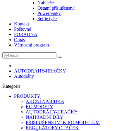
Nabíječe
Ostatní příslušenství
Powerbanky
Selfie tyče
Kontakt
Poštovné
PORADNA
O nás
Věrnostní program
AUTODRÁHY-HRAČKY
Autodráhy
Kategorie
PRODUKTY
AKČNÍ NABÍDKA
RC MODELY
AUTODRÁHY-HRAČKY
NÁHRADNÍ DÍLY
PŘÍSLUŠENSTVÍ K RC MODELŮM
REGULÁTORY OTÁČEK