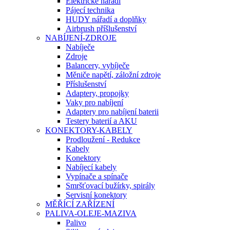
Elektrické nářadí
Pájecí technika
HUDY nářadí a doplňky
Airbrush příšlušenství
NABÍJENÍ-ZDROJE
Nabíječe
Zdroje
Balancery, vybíječe
Měniče napětí, záložní zdroje
Příslušenství
Adaptery, propojky
Vaky pro nabíjení
Adaptery pro nabíjení baterii
Testery baterií a AKU
KONEKTORY-KABELY
Prodloužení - Redukce
Kabely
Konektory
Nabíjecí kabely
Vypínače a spínače
Smršťovací bužírky, spirály
Servisní konektory
MĚŘÍCÍ ZAŘÍZENÍ
PALIVA-OLEJE-MAZIVA
Palivo