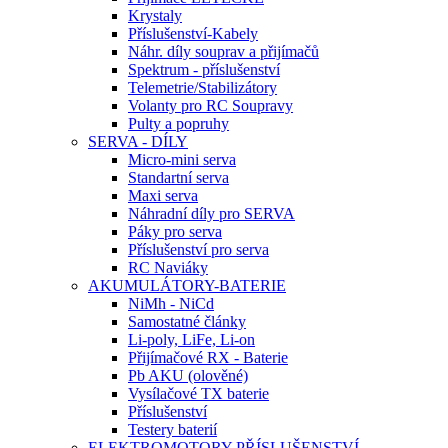
Krystaly
Příslušenství-Kabely
Náhr. díly souprav a přijímačů
Spektrum - příslušenství
Telemetrie/Stabilizátory
Volanty pro RC Soupravy
Pulty a popruhy
SERVA - DÍLY
Micro-mini serva
Standartní serva
Maxi serva
Náhradní díly pro SERVA
Páky pro serva
Příslušenství pro serva
RC Naviáky
AKUMULÁTORY-BATERIE
NiMh - NiCd
Samostatné články
Li-poly, LiFe, Li-on
Přijímačové RX - Baterie
Pb AKU (olověné)
Vysílačové TX baterie
Příslušenství
Testery baterií
ELEKTROMOTORY-PŘÍSLUŠENSTVÍ