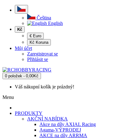
Čeština
English
Kč
€ Euro
Kč Koruna
Můj účet
Zaregistrovat se
Přihlásit se
0 položek - 0,00Kč
Váš nákupní košík je prázdný!
Menu
PRODUKTY
AKČNÍ NABÍDKA
Akce na díly AXIAL Racing
Agama-VÝPRODEJ
AKCE na díly ARRMA