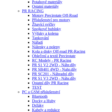
Potahové materiály
Ostatní materiály
PR RACING
Motory Precirotate Off-Road
Příslušenství pro motory
Žhavící svíčky
Spojkové bubínky
Výfuky a kolena
Tankování
Nářadí
Nálepky a polepy
Kola a disky Off-road PR-Racing
Oblečení a textil Precirotate
RC Modely - PR Racing
PR S1 V2 2WD - Náhr.díly
PR SB401 4WD - Nahr.díly
PR SC201 - Náhradní díly
PR S1 V3 2WD - Náhr.díly
Ostatní díly PR Racing
TEST
PC a GSM příslušenství
Bluetooth
Docky a Huby
Držáky
Kabely a redukce