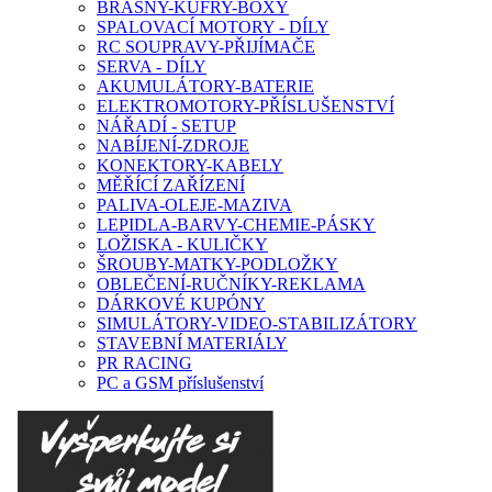
BRAŠNY-KUFRY-BOXY
SPALOVACÍ MOTORY - DÍLY
RC SOUPRAVY-PŘIJÍMAČE
SERVA - DÍLY
AKUMULÁTORY-BATERIE
ELEKTROMOTORY-PŘÍSLUŠENSTVÍ
NÁŘADÍ - SETUP
NABÍJENÍ-ZDROJE
KONEKTORY-KABELY
MĚŘÍCÍ ZAŘÍZENÍ
PALIVA-OLEJE-MAZIVA
LEPIDLA-BARVY-CHEMIE-PÁSKY
LOŽISKA - KULIČKY
ŠROUBY-MATKY-PODLOŽKY
OBLEČENÍ-RUČNÍKY-REKLAMA
DÁRKOVÉ KUPÓNY
SIMULÁTORY-VIDEO-STABILIZÁTORY
STAVEBNÍ MATERIÁLY
PR RACING
PC a GSM příslušenství