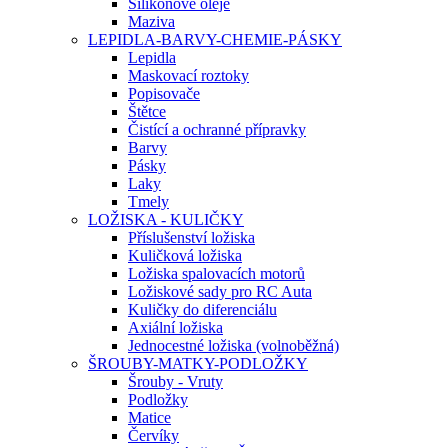
Silikonové oleje
Maziva
LEPIDLA-BARVY-CHEMIE-PÁSKY
Lepidla
Maskovací roztoky
Popisovače
Štětce
Čistící a ochranné přípravky
Barvy
Pásky
Laky
Tmely
LOŽISKA - KULIČKY
Příslušenství ložiska
Kuličková ložiska
Ložiska spalovacích motorů
Ložiskové sady pro RC Auta
Kuličky do diferenciálu
Axiální ložiska
Jednocestné ložiska (volnoběžná)
ŠROUBY-MATKY-PODLOŽKY
Šrouby - Vruty
Podložky
Matice
Červíky