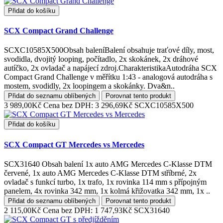
Přidat do košíku
SCX Compact Grand Challenge
SCXC10585X500Obsah baleníBalení obsahuje traťové díly, most,
svodidla, dvojitý looping, počítadlo, 2x skokánek, 2x dráhové
autíčko, 2x ovladač a napájecí zdroj.CharakteristikaAutodráha SCX
Compact Grand Challenge v měřítku 1:43 - analogová autodráha s
mostem, svodidly, 2x loopingem a skokánky. Dva&n..
Přidat do seznamu oblíbených
Porovnat tento produkt
3 989,00Kč
Cena bez DPH: 3 296,69Kč
SCXC10585X500
Přidat do košíku
SCX Compact GT Mercedes vs Mercedes
SCX31640 Obsah balení 1x auto AMG Mercedes C-Klasse DTM
červené, 1x auto AMG Mercedes C-Klasse DTM stříbrné, 2x
ovladač s funkcí turbo, 1x trafo, 1x rovinka 114 mm s přípojným
panelem, 4x rovinka 342 mm, 1x kolmá křižovatka 342 mm, 1x ..
Přidat do seznamu oblíbených
Porovnat tento produkt
2 115,00Kč
Cena bez DPH: 1 747,93Kč
SCX31640