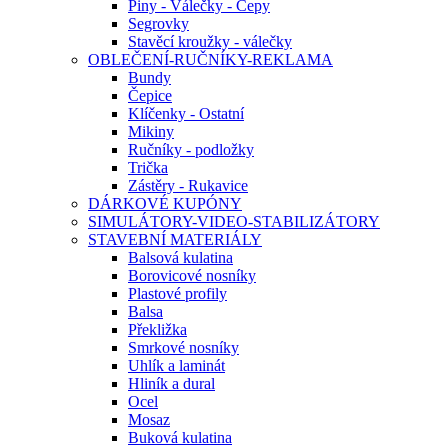
Piny - Válečky - Čepy
Segrovky
Stavěcí kroužky - válečky
OBLEČENÍ-RUČNÍKY-REKLAMA
Bundy
Čepice
Klíčenky - Ostatní
Mikiny
Ručníky - podložky
Trička
Zástěry - Rukavice
DÁRKOVÉ KUPÓNY
SIMULÁTORY-VIDEO-STABILIZÁTORY
STAVEBNÍ MATERIÁLY
Balsová kulatina
Borovicové nosníky
Plastové profily
Balsa
Překližka
Smrkové nosníky
Uhlík a laminát
Hliník a dural
Ocel
Mosaz
Buková kulatina