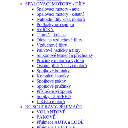
SPALOVACÍ MOTORY - DÍLY
Spalovací motory - auta
Spalovací motory - ostatní
Nahradní díly spal. motorů
Podložky pro spojku
SVÍČKY
Tlumiče, kolena
Oleje na vzduchové filtry
Vzduchové filtry
Palivové hadičky a filtry
Silikonové těsnění a přechodky
Pružinky motorů a výfuků
Ostatní příslušenství motorů
Spojkové bubínky
Kompletní spojky
Spojkové pakny
Spojkové pružinky
Příslušenství spojek
Spojky - 2 SPEED
Ložiska motorů
RC SOUPRAVY-PŘIJÍMAČE
VOLANTOVÉ
PÁKOVÉ
Přijímače AUTA a LODĚ
Přijímače LETECKÉ