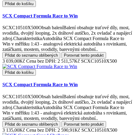
Přidat do košíku
SCX Compact Formula Race to Win
SCXC10510X500Obsah baleníBalení obsahuje traťové díly, most,
svodidla, dvojitý looping, 2x dráhové autíčko, 2x ovladač a napájecí
zdroj.CharakteristikaAutodráha SCX Compact Formula Race to
Win v měřítku 1:43 - analogová elektrická autodráha s rovinkami,
zatáčkami, mostem, svodidly, barevnými obrubní..
Přidat do seznamu oblíbených
Porovnat tento produkt
3 039,00Kč
Cena bez DPH: 2 511,57Kč
SCXC10510X500
Přidat do košíku
SCX Compact Formula Race to Win
SCXC10510X500Obsah baleníBalení obsahuje traťové díly, most,
svodidla, dvojitý looping, 2x dráhové autíčko, 2x ovladač a napájecí
zdroj.CharakteristikaAutodráha SCX Compact Formula Race to
Win v měřítku 1:43 - analogová elektrická autodráha s rovinkami,
zatáčkami, mostem, svodidly, barevnými obrubní..
Přidat do seznamu oblíbených
Porovnat tento produkt
3 135,00Kč
Cena bez DPH: 2 590,91Kč
SCXC10510X500