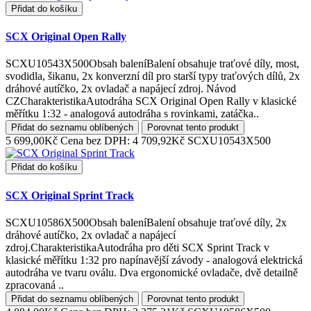
Přidat do košíku
SCX Original Open Rally
SCXU10543X500Obsah baleníBalení obsahuje traťové díly, most,
svodidla, šikanu, 2x konverzní díl pro starší typy traťových dílů, 2x
dráhové autíčko, 2x ovladač a napájecí zdroj. Návod
CZCharakteristikaAutodráha SCX Original Open Rally v klasické
měřítku 1:32 - analogová autodráha s rovinkami, zatáčka..
Přidat do seznamu oblíbených
Porovnat tento produkt
5 699,00Kč
Cena bez DPH: 4 709,92Kč
SCXU10543X500
Přidat do košíku
SCX Original Sprint Track
SCXU10586X500Obsah baleníBalení obsahuje traťové díly, 2x
dráhové autíčko, 2x ovladač a napájecí
zdroj.CharakteristikaAutodráha pro děti SCX Sprint Track v
klasické měřítku 1:32 pro napínavější závody - analogová elektrická
autodráha ve tvaru oválu. Dva ergonomické ovladače, dvě detailně
zpracovaná ..
Přidat do seznamu oblíbených
Porovnat tento produkt