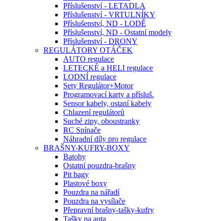
Příslušenství - LETADLA
Příslušenství - VRTULNÍKY
Příslušenství, ND - LODĚ
Příslušenství, ND - Ostatní modely
Příslušenství - DRONY
REGULÁTORY OTÁČEK
AUTO regulace
LETECKÉ a HELI regulace
LODNÍ regulace
Sety Regulátor+Motor
Programovací karty a přísluš.
Sensor kabely, ostaní kabely
Chlazení regulátorů
Suché zipy, oboustranky
RC Spínače
Náhradní díly pro regulace
BRAŠNY-KUFRY-BOXY
Batohy
Ostatní pouzdra-brašny
Pit bagy
Plastové boxy
Pouzdra na nářadí
Pouzdra na vysílače
Přepravní brašny-tašky-kufry
Tašky na auta