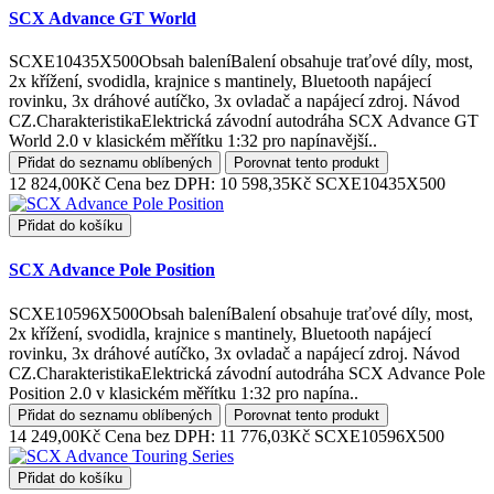
SCX Advance GT World
SCXE10435X500Obsah baleníBalení obsahuje traťové díly, most,
2x křížení, svodidla, krajnice s mantinely, Bluetooth napájecí
rovinku, 3x dráhové autíčko, 3x ovladač a napájecí zdroj. Návod
CZ.CharakteristikaElektrická závodní autodráha SCX Advance GT
World 2.0 v klasickém měřítku 1:32 pro napínavější..
Přidat do seznamu oblíbených
Porovnat tento produkt
12 824,00Kč
Cena bez DPH: 10 598,35Kč
SCXE10435X500
Přidat do košíku
SCX Advance Pole Position
SCXE10596X500Obsah baleníBalení obsahuje traťové díly, most,
2x křížení, svodidla, krajnice s mantinely, Bluetooth napájecí
rovinku, 3x dráhové autíčko, 3x ovladač a napájecí zdroj. Návod
CZ.CharakteristikaElektrická závodní autodráha SCX Advance Pole
Position 2.0 v klasickém měřítku 1:32 pro napína..
Přidat do seznamu oblíbených
Porovnat tento produkt
14 249,00Kč
Cena bez DPH: 11 776,03Kč
SCXE10596X500
Přidat do košíku