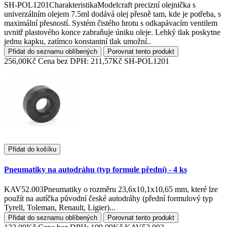
SH-POL1201CharakteristikaModelcraft precizní olejnička s
univerzálním olejem 7.5ml dodává olej přesně tam, kde je potřeba, s
maximální přesností. Systém čistého hrotu s odkapávacím ventilem
uvnitř plastového konce zabraňuje úniku oleje. Lehký tlak poskytne
jednu kapku, zatímco konstantní tlak umožní..
Přidat do seznamu oblíbených
Porovnat tento produkt
256,00Kč
Cena bez DPH: 211,57Kč
SH-POL1201
Přidat do košíku
Pneumatiky na autodráhu (typ formule přední) - 4 ks
KAV52.003Pneumatiky o rozměru 23,6x10,1x10,65 mm, které lze
použít na autíčka původní české autodráhy (přední formulový typ
Tyrell, Toleman, Renault, Ligier)...
Přidat do seznamu oblíbených
Porovnat tento produkt