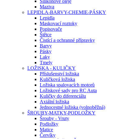
Silikonové oleje
Maziva
LEPIDLA-BARVY-CHEMIE-PÁSKY
Lepidla
Maskovací roztoky
Popisovače
Štětce
Čistící a ochranné přípravky
Barvy
Pásky
Laky
Tmely
LOŽISKA - KULIČKY
Příslušenství ložiska
Kuličková ložiska
Ložiska spalovacích motorů
Ložiskové sady pro RC Auta
Kuličky do diferenciálu
Axiální ložiska
Jednocestné ložiska (volnoběžná)
ŠROUBY-MATKY-PODLOŽKY
Šrouby - Vruty
Podložky
Matice
Červíky