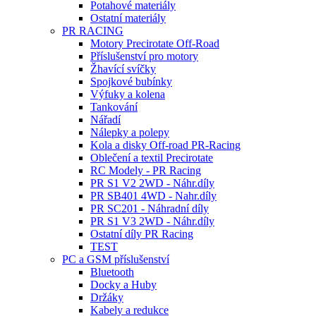
Potahové materiály
Ostatní materiály
PR RACING
Motory Precirotate Off-Road
Příslušenství pro motory
Žhavící svíčky
Spojkové bubínky
Výfuky a kolena
Tankování
Nářadí
Nálepky a polepy
Kola a disky Off-road PR-Racing
Oblečení a textil Precirotate
RC Modely - PR Racing
PR S1 V2 2WD - Náhr.díly
PR SB401 4WD - Nahr.díly
PR SC201 - Náhradní díly
PR S1 V3 2WD - Náhr.díly
Ostatní díly PR Racing
TEST
PC a GSM příslušenství
Bluetooth
Docky a Huby
Držáky
Kabely a redukce