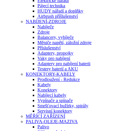
Elektrické nářadí
Pájecí technika
HUDY nářadí a doplňky
Airbrush příšlušenství
NABÍJENÍ-ZDROJE
Nabíječe
Zdroje
Balancery, vybíječe
Měniče napětí, záložní zdroje
Příslušenství
Adaptery, propojky
Vaky pro nabíjení
Adaptery pro nabíjení baterii
Testery baterií a AKU
KONEKTORY-KABELY
Prodloužení - Redukce
Kabely
Konektory
Nabíjecí kabely
Vypínače a spínače
Smršťovací bužírky, spirály
Servisní konektory
MĚŘÍCÍ ZAŘÍZENÍ
PALIVA-OLEJE-MAZIVA
Palivo