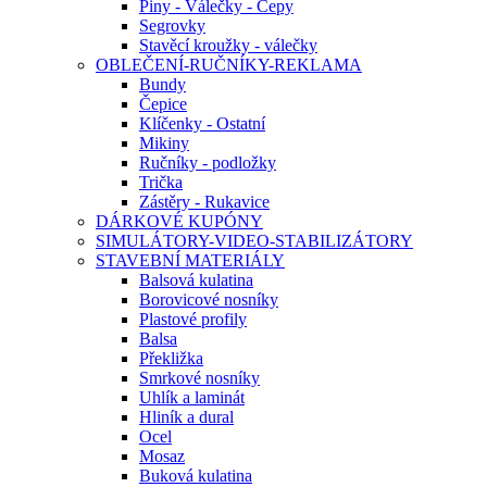
Piny - Válečky - Čepy
Segrovky
Stavěcí kroužky - válečky
OBLEČENÍ-RUČNÍKY-REKLAMA
Bundy
Čepice
Klíčenky - Ostatní
Mikiny
Ručníky - podložky
Trička
Zástěry - Rukavice
DÁRKOVÉ KUPÓNY
SIMULÁTORY-VIDEO-STABILIZÁTORY
STAVEBNÍ MATERIÁLY
Balsová kulatina
Borovicové nosníky
Plastové profily
Balsa
Překližka
Smrkové nosníky
Uhlík a laminát
Hliník a dural
Ocel
Mosaz
Buková kulatina