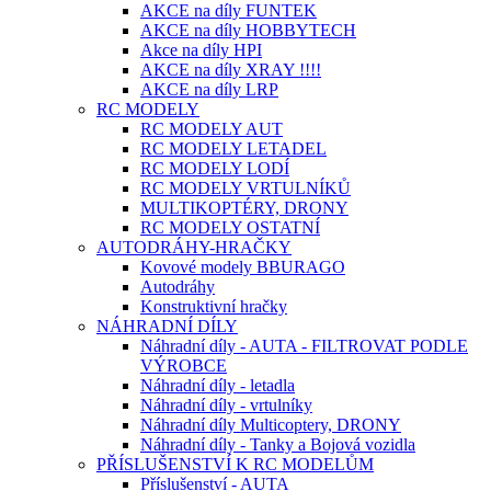
AKCE na díly FUNTEK
AKCE na díly HOBBYTECH
Akce na díly HPI
AKCE na díly XRAY !!!!
AKCE na díly LRP
RC MODELY
RC MODELY AUT
RC MODELY LETADEL
RC MODELY LODÍ
RC MODELY VRTULNÍKŮ
MULTIKOPTÉRY, DRONY
RC MODELY OSTATNÍ
AUTODRÁHY-HRAČKY
Kovové modely BBURAGO
Autodráhy
Konstruktivní hračky
NÁHRADNÍ DÍLY
Náhradní díly - AUTA - FILTROVAT PODLE
VÝROBCE
Náhradní díly - letadla
Náhradní díly - vrtulníky
Náhradní díly Multicoptery, DRONY
Náhradní díly - Tanky a Bojová vozidla
PŘÍSLUŠENSTVÍ K RC MODELŮM
Příslušenství - AUTA