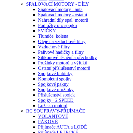
SPALOVACÍ MOTORY - DÍLY
Spalovací motory - auta
Spalovací motory - ostatní
Nahradní díly spal. motorů
Podložky pro spojku
SVÍČKY
Tlumiče, kolena
Oleje na vzduchové filtry
Vzduchové filtry
Palivové hadičky a filtry
Silikonové těsnění a přechodky
Pružinky motorů a výfuků
Ostatní příslušenství motorů
Spojkové bubínky
Kompletní spojky
Spojkové pakny
Spojkové pružinky
Příslušenství spojek
Spojky - 2 SPEED
Ložiska motorů
RC SOUPRAVY-PŘIJÍMAČE
VOLANTOVÉ
PÁKOVÉ
Přijímače AUTA a LODĚ
Přijímače LETECKÉ