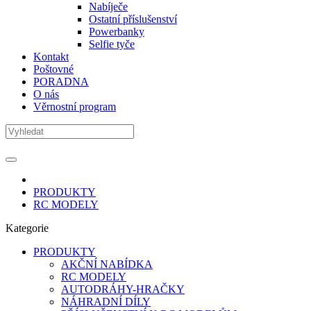
Nabíječe
Ostatní příslušenství
Powerbanky
Selfie tyče
Kontakt
Poštovné
PORADNA
O nás
Věrnostní program
PRODUKTY
RC MODELY
Kategorie
PRODUKTY
AKČNÍ NABÍDKA
RC MODELY
AUTODRÁHY-HRAČKY
NÁHRADNÍ DÍLY