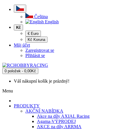
Čeština
English
Kč
€ Euro
Kč Koruna
Můj účet
Zaregistrovat se
Přihlásit se
0 položek - 0,00Kč
Váš nákupní košík je prázdný!
Menu
PRODUKTY
AKČNÍ NABÍDKA
Akce na díly AXIAL Racing
Agama-VÝPRODEJ
AKCE na díly ARRMA