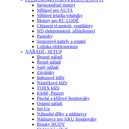
Stejnosměrné motory
Střídavé pro AUTA
Střídavé letadla-vrtulníky
Motory pro RC LODĚ
Chlazení el.motorů, ventilátory
ND elektromotorů, příslušenství
Pastorky
Senzorové kabely a ostatní
Ložiska elektromotoru
NÁŘADÍ - SETUP
Brusné nářadí
Řezné nářadí
Sady nářadí
Závitníky
Imbusové klíče
Nástrčkové klíče
TORX klíče
Kleště, Pinzety
Ploché a křížové šroubováky
Ostatní nářadí
Set-Up
Náhradní dříky a nádstavce
Nádstavce pro AKU šroubováky
Brusky HUDY