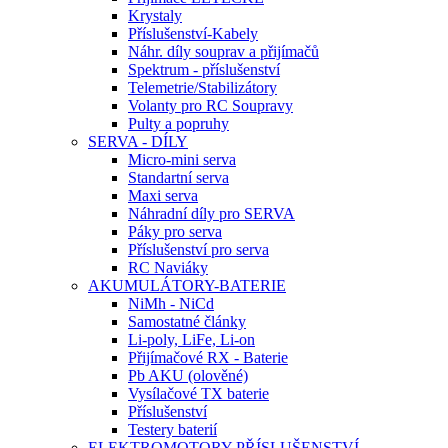
Krystaly
Příslušenství-Kabely
Náhr. díly souprav a přijímačů
Spektrum - příslušenství
Telemetrie/Stabilizátory
Volanty pro RC Soupravy
Pulty a popruhy
SERVA - DÍLY
Micro-mini serva
Standartní serva
Maxi serva
Náhradní díly pro SERVA
Páky pro serva
Příslušenství pro serva
RC Naviáky
AKUMULÁTORY-BATERIE
NiMh - NiCd
Samostatné články
Li-poly, LiFe, Li-on
Přijímačové RX - Baterie
Pb AKU (olověné)
Vysílačové TX baterie
Příslušenství
Testery baterií
ELEKTROMOTORY-PŘÍSLUŠENSTVÍ