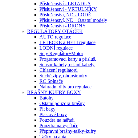
Příslušenství - LETADLA
Příslušenství - VRTULNÍKY
Příslušenství, ND - LODĚ
Příslušenství, ND - Ostatní modely
Příslušenství - DRONY
REGULÁTORY OTÁČEK
AUTO regulace
LETECKÉ a HELI regulace
LODNÍ regulace
Sety Regulátor+Motor
Programovací karty a přísluš.
Sensor kabely, ostaní kabely
Chlazení regulátorů
Suché zipy, oboustranky
RC Spínače
Náhradní díly pro regulace
BRAŠNY-KUFRY-BOXY
Batohy
Ostatní pouzdra-brašny
Pit bagy
Plastové boxy
Pouzdra na nářadí
Pouzdra na vysílače
Přepravní brašny-tašky-kufry
Tašky na auta