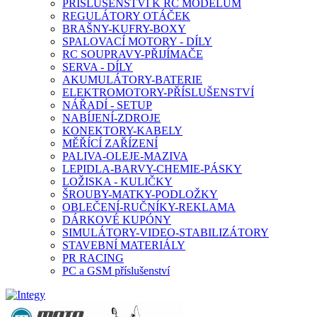
PŘÍSLUŠENSTVÍ K RC MODELŮM
REGULÁTORY OTÁČEK
BRAŠNY-KUFRY-BOXY
SPALOVACÍ MOTORY - DÍLY
RC SOUPRAVY-PŘIJÍMAČE
SERVA - DÍLY
AKUMULÁTORY-BATERIE
ELEKTROMOTORY-PŘÍSLUŠENSTVÍ
NÁŘADÍ - SETUP
NABÍJENÍ-ZDROJE
KONEKTORY-KABELY
MĚŘÍCÍ ZAŘÍZENÍ
PALIVA-OLEJE-MAZIVA
LEPIDLA-BARVY-CHEMIE-PÁSKY
LOŽISKA - KULIČKY
ŠROUBY-MATKY-PODLOŽKY
OBLEČENÍ-RUČNÍKY-REKLAMA
DÁRKOVÉ KUPÓNY
SIMULÁTORY-VIDEO-STABILIZÁTORY
STAVEBNÍ MATERIÁLY
PR RACING
PC a GSM příslušenství