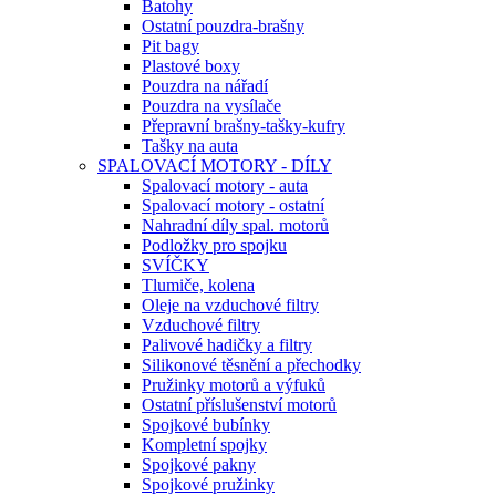
Batohy
Ostatní pouzdra-brašny
Pit bagy
Plastové boxy
Pouzdra na nářadí
Pouzdra na vysílače
Přepravní brašny-tašky-kufry
Tašky na auta
SPALOVACÍ MOTORY - DÍLY
Spalovací motory - auta
Spalovací motory - ostatní
Nahradní díly spal. motorů
Podložky pro spojku
SVÍČKY
Tlumiče, kolena
Oleje na vzduchové filtry
Vzduchové filtry
Palivové hadičky a filtry
Silikonové těsnění a přechodky
Pružinky motorů a výfuků
Ostatní příslušenství motorů
Spojkové bubínky
Kompletní spojky
Spojkové pakny
Spojkové pružinky