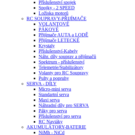
Příslušenství spojek
Spojky - 2 SPEED
Ložiska motorů
RC SOUPRAVY-PŘIJÍMAČE
VOLANTOVÉ
PÁKOVÉ
Přijímače AUTA a LODĚ
Přijímače LETECKÉ
Krystaly
Příslušenství-Kabely
Náhr. díly souprav a přijímačů
Spektrum - příslušenství
Telemetrie/Stabilizátory
Volanty pro RC Soupravy
Pulty a popruhy
SERVA - DÍLY
Micro-mini serva
Standartní serva
Maxi serva
Náhradní díly pro SERVA
Páky pro serva
Příslušenství pro serva
RC Naviáky
AKUMULÁTORY-BATERIE
NiMh - NiCd