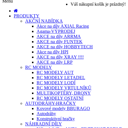
Menu
Váš nákupní košík je prázdný!
PRODUKTY
AKČNÍ NABÍDKA
Akce na díly AXIAL Racing
Agama-VÝPRODEJ
AKCE na díly ARRMA
AKCE na díly FUNTEK
AKCE na díly HOBBYTECH
Akce na díly HPI
AKCE na díly XRAY !!!!
AKCE na díly LRP
RC MODELY
RC MODELY AUT
RC MODELY LETADEL
RC MODELY LODÍ
RC MODELY VRTULNÍKŮ
MULTIKOPTÉRY, DRONY
RC MODELY OSTATNÍ
AUTODRÁHY-HRAČKY
Kovové modely BBURAGO
Autodráhy
Konstruktivní hračky
NÁHRADNÍ DÍLY