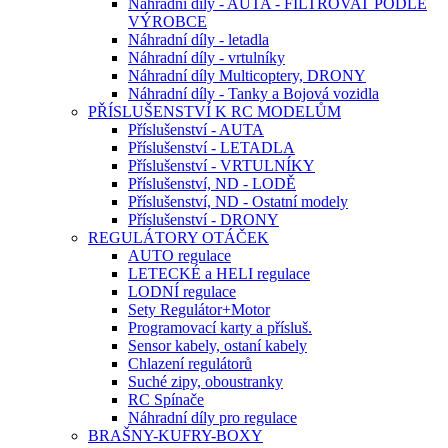
Náhradní díly - AUTA - FILTROVAT PODLE
VÝROBCE
Náhradní díly - letadla
Náhradní díly - vrtulníky
Náhradní díly Multicoptery, DRONY
Náhradní díly - Tanky a Bojová vozidla
PŘÍSLUŠENSTVÍ K RC MODELŮM
Příslušenství - AUTA
Příslušenství - LETADLA
Příslušenství - VRTULNÍKY
Příslušenství, ND - LODĚ
Příslušenství, ND - Ostatní modely
Příslušenství - DRONY
REGULÁTORY OTÁČEK
AUTO regulace
LETECKÉ a HELI regulace
LODNÍ regulace
Sety Regulátor+Motor
Programovací karty a přísluš.
Sensor kabely, ostaní kabely
Chlazení regulátorů
Suché zipy, oboustranky
RC Spínače
Náhradní díly pro regulace
BRAŠNY-KUFRY-BOXY