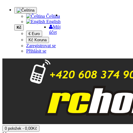
Čeština
English
Můj
Kč
účet
€ Euro
Kč Koruna
Zaregistrovat se
Přihlásit se
0 položek - 0,00Kč