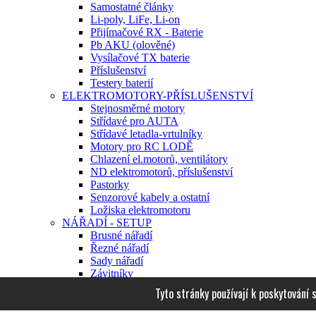
Samostatné články
Li-poly, LiFe, Li-on
Přijímačové RX - Baterie
Pb AKU (olověné)
Vysílačové TX baterie
Příslušenství
Testery baterií
ELEKTROMOTORY-PŘÍSLUŠENSTVÍ
Stejnosměrné motory
Střídavé pro AUTA
Střídavé letadla-vrtulníky
Motory pro RC LODĚ
Chlazení el.motorů, ventilátory
ND elektromotorů, příslušenství
Pastorky
Senzorové kabely a ostatní
Ložiska elektromotoru
NÁŘADÍ - SETUP
Brusné nářadí
Řezné nářadí
Sady nářadí
Závitníky
Imbusové klíče
Tyto stránky používají k poskytování 
Nástrčkové klíče
TORX klíče