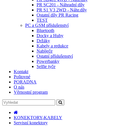
PR SC201 - Náhradní díly
PR S1 V3 2WD - Náhr.díly
Ostatní díly PR Racing
TEST
PC a GSM příslušenství
Bluetooth
Docky a Huby
Držáky
Kabely a redukce
Nabíječe
Ostatní příslušenství
Powerbanky
Selfie tyče
Kontakt
Poštovné
PORADNA
O nás
Věrnostní program
KONEKTORY-KABELY
Servisní konektory