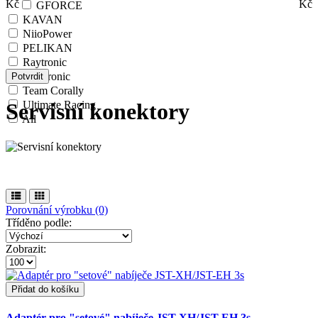
Kč
Kč
GFORCE
KAVAN
NiioPower
PELIKAN
Raytronic
Robitronic
Potvrdit
Team Corally
Ultimate Racing
Servisní konektory
All
Porovnání výrobku (0)
Tříděno podle:
Zobrazit:
Přidat do košíku
Adaptér pro "setové" nabíječe JST-XH/JST-EH 3s