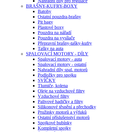
Náhradní díly pro regulace
BRAŠNY-KUFRY-BOXY
Batohy
Ostatní pouzdra-brašny
Pit bagy
Plastové boxy
Pouzdra na nářadí
Pouzdra na vysílače
Přepravní brašny-tašky-kufry
Tašky na auta
SPALOVACÍ MOTORY - DÍLY
Spalovací motory - auta
Spalovací motory - ostatní
Nahradní díly spal. motorů
Podložky pro spojku
SVÍČKY
Tlumiče, kolena
Oleje na vzduchové filtry
Vzduchové filtry
Palivové hadičky a filtry
Silikonové těsnění a přechodky
Pružinky motorů a výfuků
Ostatní příslušenství motorů
Spojkové bubínky
Kompletní spojky