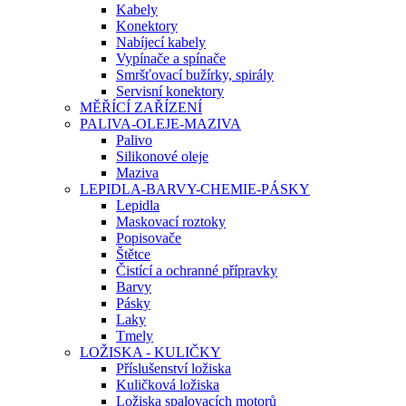
Kabely
Konektory
Nabíjecí kabely
Vypínače a spínače
Smršťovací bužírky, spirály
Servisní konektory
MĚŘÍCÍ ZAŘÍZENÍ
PALIVA-OLEJE-MAZIVA
Palivo
Silikonové oleje
Maziva
LEPIDLA-BARVY-CHEMIE-PÁSKY
Lepidla
Maskovací roztoky
Popisovače
Štětce
Čistící a ochranné přípravky
Barvy
Pásky
Laky
Tmely
LOŽISKA - KULIČKY
Příslušenství ložiska
Kuličková ložiska
Ložiska spalovacích motorů