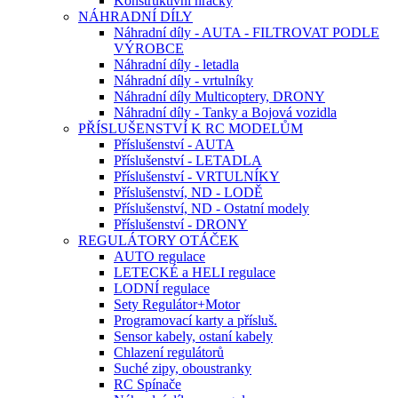
Konstruktivní hračky
NÁHRADNÍ DÍLY
Náhradní díly - AUTA - FILTROVAT PODLE
VÝROBCE
Náhradní díly - letadla
Náhradní díly - vrtulníky
Náhradní díly Multicoptery, DRONY
Náhradní díly - Tanky a Bojová vozidla
PŘÍSLUŠENSTVÍ K RC MODELŮM
Příslušenství - AUTA
Příslušenství - LETADLA
Příslušenství - VRTULNÍKY
Příslušenství, ND - LODĚ
Příslušenství, ND - Ostatní modely
Příslušenství - DRONY
REGULÁTORY OTÁČEK
AUTO regulace
LETECKÉ a HELI regulace
LODNÍ regulace
Sety Regulátor+Motor
Programovací karty a přísluš.
Sensor kabely, ostaní kabely
Chlazení regulátorů
Suché zipy, oboustranky
RC Spínače