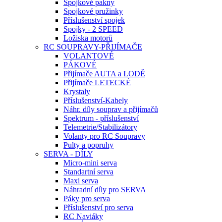
Spojkové pakny
Spojkové pružinky
Příslušenství spojek
Spojky - 2 SPEED
Ložiska motorů
RC SOUPRAVY-PŘIJÍMAČE
VOLANTOVÉ
PÁKOVÉ
Přijímače AUTA a LODĚ
Přijímače LETECKÉ
Krystaly
Příslušenství-Kabely
Náhr. díly souprav a přijímačů
Spektrum - příslušenství
Telemetrie/Stabilizátory
Volanty pro RC Soupravy
Pulty a popruhy
SERVA - DÍLY
Micro-mini serva
Standartní serva
Maxi serva
Náhradní díly pro SERVA
Páky pro serva
Příslušenství pro serva
RC Naviáky