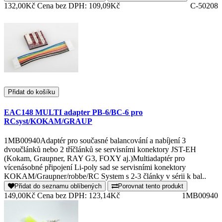
132,00Kč
Cena bez DPH: 109,09Kč
C-50208
Přidat do košíku
EAC148 MULTI adapter PB-6/BC-6 pro
RCsyst/KOKAM/GRAUP
1MB00940Adaptér pro současné balancování a nabíjení 3
dvoučlánků nebo 2 tříčlánků se servisními konektory JST-EH
(Kokam, Graupner, RAY G3, FOXY aj.)Multiadaptér pro
vícenásobné připojení Li-poly sad se servisními konektory
KOKAM/Graupner/robbe/RC System s 2-3 články v sérii k bal..
Přidat do seznamu oblíbených
Porovnat tento produkt
149,00Kč
Cena bez DPH: 123,14Kč
1MB00940