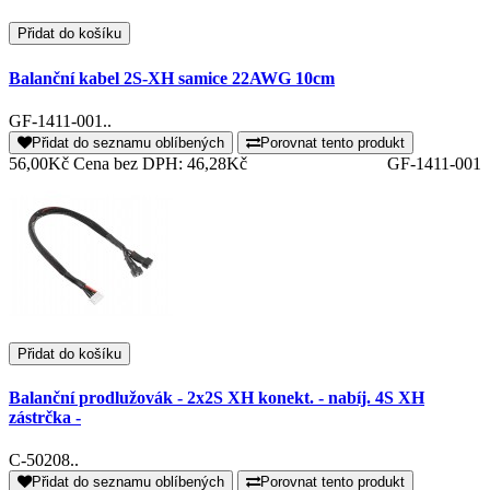
Přidat do košíku
Balanční kabel 2S-XH samice 22AWG 10cm
GF-1411-001..
Přidat do seznamu oblíbených
Porovnat tento produkt
56,00Kč
Cena bez DPH: 46,28Kč
GF-1411-001
Přidat do košíku
Balanční prodlužovák - 2x2S XH konekt. - nabíj. 4S XH
zástrčka -
C-50208..
Přidat do seznamu oblíbených
Porovnat tento produkt