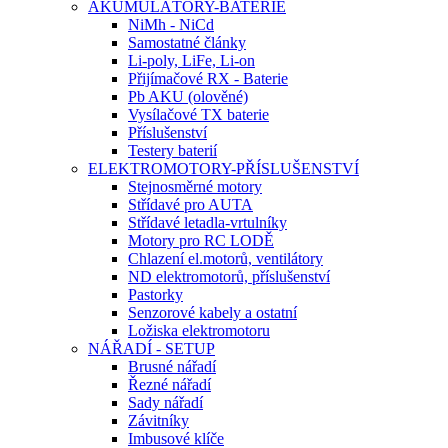
AKUMULÁTORY-BATERIE
NiMh - NiCd
Samostatné články
Li-poly, LiFe, Li-on
Přijímačové RX - Baterie
Pb AKU (olověné)
Vysílačové TX baterie
Příslušenství
Testery baterií
ELEKTROMOTORY-PŘÍSLUŠENSTVÍ
Stejnosměrné motory
Střídavé pro AUTA
Střídavé letadla-vrtulníky
Motory pro RC LODĚ
Chlazení el.motorů, ventilátory
ND elektromotorů, příslušenství
Pastorky
Senzorové kabely a ostatní
Ložiska elektromotoru
NÁŘADÍ - SETUP
Brusné nářadí
Řezné nářadí
Sady nářadí
Závitníky
Imbusové klíče