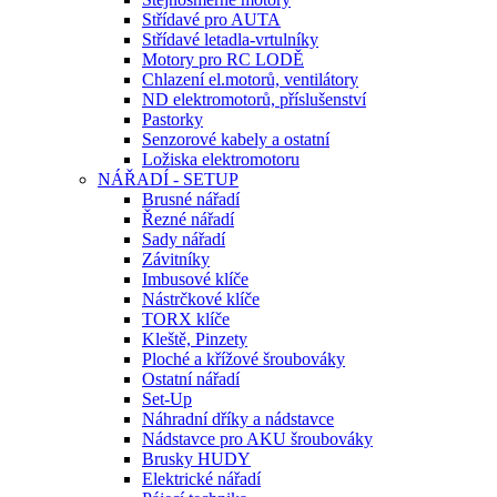
Střídavé pro AUTA
Střídavé letadla-vrtulníky
Motory pro RC LODĚ
Chlazení el.motorů, ventilátory
ND elektromotorů, příslušenství
Pastorky
Senzorové kabely a ostatní
Ložiska elektromotoru
NÁŘADÍ - SETUP
Brusné nářadí
Řezné nářadí
Sady nářadí
Závitníky
Imbusové klíče
Nástrčkové klíče
TORX klíče
Kleště, Pinzety
Ploché a křížové šroubováky
Ostatní nářadí
Set-Up
Náhradní dříky a nádstavce
Nádstavce pro AKU šroubováky
Brusky HUDY
Elektrické nářadí