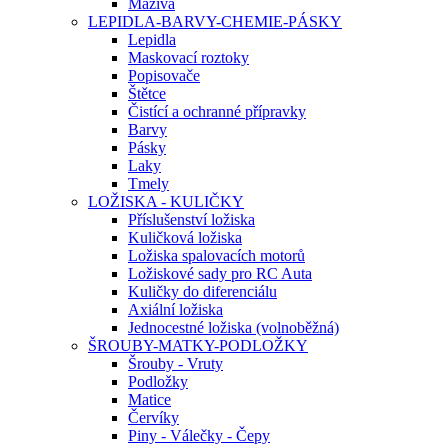
Maziva
LEPIDLA-BARVY-CHEMIE-PÁSKY
Lepidla
Maskovací roztoky
Popisovače
Štětce
Čistící a ochranné přípravky
Barvy
Pásky
Laky
Tmely
LOŽISKA - KULIČKY
Příslušenství ložiska
Kuličková ložiska
Ložiska spalovacích motorů
Ložiskové sady pro RC Auta
Kuličky do diferenciálu
Axiální ložiska
Jednocestné ložiska (volnoběžná)
ŠROUBY-MATKY-PODLOŽKY
Šrouby - Vruty
Podložky
Matice
Červíky
Piny - Válečky - Čepy