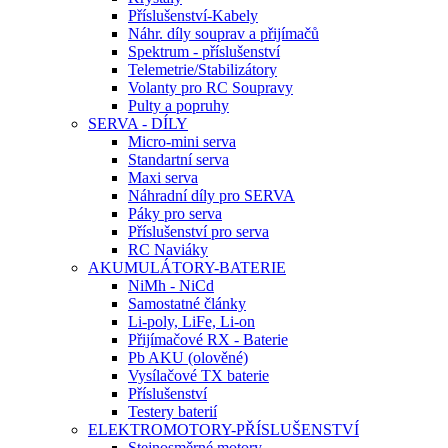
Příslušenství-Kabely
Náhr. díly souprav a přijímačů
Spektrum - příslušenství
Telemetrie/Stabilizátory
Volanty pro RC Soupravy
Pulty a popruhy
SERVA - DÍLY
Micro-mini serva
Standartní serva
Maxi serva
Náhradní díly pro SERVA
Páky pro serva
Příslušenství pro serva
RC Naviáky
AKUMULÁTORY-BATERIE
NiMh - NiCd
Samostatné články
Li-poly, LiFe, Li-on
Přijímačové RX - Baterie
Pb AKU (olověné)
Vysílačové TX baterie
Příslušenství
Testery baterií
ELEKTROMOTORY-PŘÍSLUŠENSTVÍ
Stejnosměrné motory