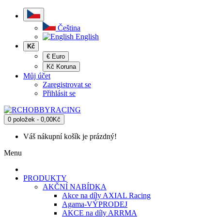
Čeština
English
Kč
€ Euro
Kč Koruna
Můj účet
Zaregistrovat se
Přihlásit se
0 položek - 0,00Kč
Váš nákupní košík je prázdný!
Menu
PRODUKTY
AKČNÍ NABÍDKA
Akce na díly AXIAL Racing
Agama-VÝPRODEJ
AKCE na díly ARRMA