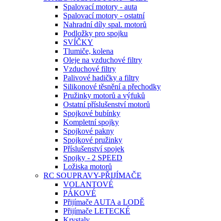
Spalovací motory - auta
Spalovací motory - ostatní
Nahradní díly spal. motorů
Podložky pro spojku
SVÍČKY
Tlumiče, kolena
Oleje na vzduchové filtry
Vzduchové filtry
Palivové hadičky a filtry
Silikonové těsnění a přechodky
Pružinky motorů a výfuků
Ostatní příslušenství motorů
Spojkové bubínky
Kompletní spojky
Spojkové pakny
Spojkové pružinky
Příslušenství spojek
Spojky - 2 SPEED
Ložiska motorů
RC SOUPRAVY-PŘIJÍMAČE
VOLANTOVÉ
PÁKOVÉ
Přijímače AUTA a LODĚ
Přijímače LETECKÉ
Krystaly