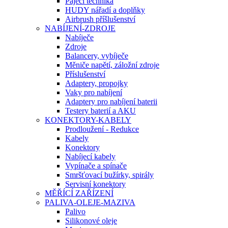
Pájecí technika
HUDY nářadí a doplňky
Airbrush příšlušenství
NABÍJENÍ-ZDROJE
Nabíječe
Zdroje
Balancery, vybíječe
Měniče napětí, záložní zdroje
Příslušenství
Adaptery, propojky
Vaky pro nabíjení
Adaptery pro nabíjení baterii
Testery baterií a AKU
KONEKTORY-KABELY
Prodloužení - Redukce
Kabely
Konektory
Nabíjecí kabely
Vypínače a spínače
Smršťovací bužírky, spirály
Servisní konektory
MĚŘÍCÍ ZAŘÍZENÍ
PALIVA-OLEJE-MAZIVA
Palivo
Silikonové oleje