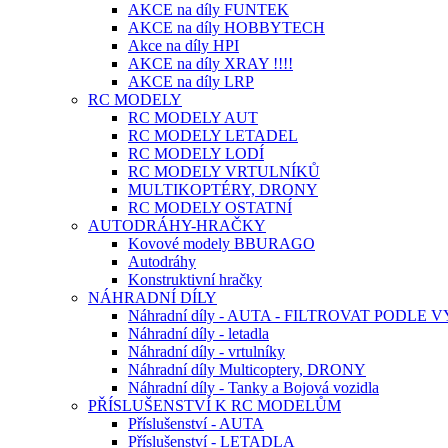
AKCE na díly FUNTEK
AKCE na díly HOBBYTECH
Akce na díly HPI
AKCE na díly XRAY !!!!
AKCE na díly LRP
RC MODELY
RC MODELY AUT
RC MODELY LETADEL
RC MODELY LODÍ
RC MODELY VRTULNÍKŮ
MULTIKOPTÉRY, DRONY
RC MODELY OSTATNÍ
AUTODRÁHY-HRAČKY
Kovové modely BBURAGO
Autodráhy
Konstruktivní hračky
NÁHRADNÍ DÍLY
Náhradní díly - AUTA - FILTROVAT PODLE
Náhradní díly - letadla
Náhradní díly - vrtulníky
Náhradní díly Multicoptery, DRONY
Náhradní díly - Tanky a Bojová vozidla
PŘÍSLUŠENSTVÍ K RC MODELŮM
Příslušenství - AUTA
Příslušenství - LETADLA