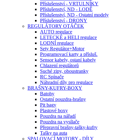
Příslušenství - VRTULNÍKY
Příslušenství, ND - LODĚ
Příslušenství, ND - Ostatní modely
Příslušenství - DRONY
REGULÁTORY OTÁČEK
AUTO regulace
LETECKÉ a HELI regulace
LODNÍ regulace
Sety Regulátor+Motor
Programovací karty a přísluš.
Sensor kabely, ostaní kabely
Chlazení regulátorů
Suché zipy, oboustranky
RC Spínače
Náhradní díly pro regulace
BRAŠNY-KUFRY-BOXY
Batohy
Ostatní pouzdra-brašny
Pit bagy
Plastové boxy
Pouzdra na nářadí
Pouzdra na vysílače
Přepravní brašny-tašky-kufry
Tašky na auta
SPALOVACÍ MOTORY - DÍLY