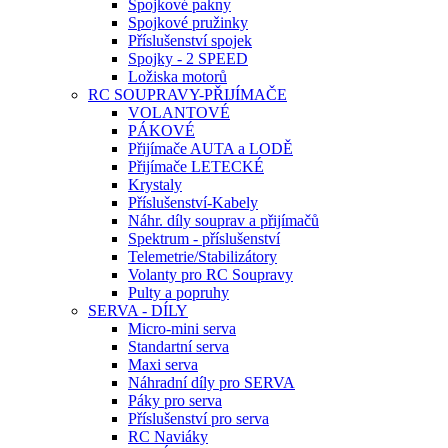
Spojkové pakny
Spojkové pružinky
Příslušenství spojek
Spojky - 2 SPEED
Ložiska motorů
RC SOUPRAVY-PŘIJÍMAČE
VOLANTOVÉ
PÁKOVÉ
Přijímače AUTA a LODĚ
Přijímače LETECKÉ
Krystaly
Příslušenství-Kabely
Náhr. díly souprav a přijímačů
Spektrum - příslušenství
Telemetrie/Stabilizátory
Volanty pro RC Soupravy
Pulty a popruhy
SERVA - DÍLY
Micro-mini serva
Standartní serva
Maxi serva
Náhradní díly pro SERVA
Páky pro serva
Příslušenství pro serva
RC Naviáky