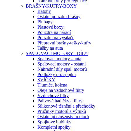
Náhradní díly pro regulace
BRAŠNY-KUFRY-BOXY
Batohy
Ostatní pouzdra-brašny
Pit bagy
Plastové boxy
Pouzdra na nářadí
Pouzdra na vysílače
Přepravní brašny-tašky-kufry
Tašky na auta
SPALOVACÍ MOTORY - DÍLY
Spalovací motory - auta
Spalovací motory - ostatní
Nahradní díly spal. motorů
Podložky pro spojku
SVÍČKY
Tlumiče, kolena
Oleje na vzduchové filtry
Vzduchové filtry
Palivové hadičky a filtry
Silikonové těsnění a přechodky
Pružinky motorů a výfuků
Ostatní příslušenství motorů
Spojkové bubínky
Kompletní spojky