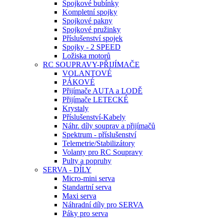
Spojkové bubínky
Kompletní spojky
Spojkové pakny
Spojkové pružinky
Příslušenství spojek
Spojky - 2 SPEED
Ložiska motorů
RC SOUPRAVY-PŘIJÍMAČE
VOLANTOVÉ
PÁKOVÉ
Přijímače AUTA a LODĚ
Přijímače LETECKÉ
Krystaly
Příslušenství-Kabely
Náhr. díly souprav a přijímačů
Spektrum - příslušenství
Telemetrie/Stabilizátory
Volanty pro RC Soupravy
Pulty a popruhy
SERVA - DÍLY
Micro-mini serva
Standartní serva
Maxi serva
Náhradní díly pro SERVA
Páky pro serva