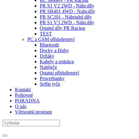
RC Modely - PR Racing
PR S1 V2 2WD - Náhr.díly
PR SB401 4WD - Nahr.díly
PR SC201 - Náhradní díly
PR S1 V3 2WD - Náhr.díly
Ostatní díly PR Racing
TEST
PC a GSM příslušenství
Bluetooth
Docky a Huby
Držáky
Kabely a redukce
Nabíječe
Ostatní příslušenství
Powerbanky
Selfie tyče
Kontakt
Poštovné
PORADNA
O nás
Věrnostní program