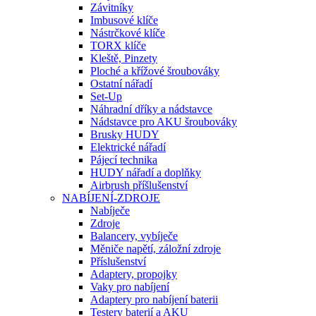
Závitníky
Imbusové klíče
Nástrčkové klíče
TORX klíče
Kleště, Pinzety
Ploché a křížové šroubováky
Ostatní nářadí
Set-Up
Náhradní dříky a nádstavce
Nádstavce pro AKU šroubováky
Brusky HUDY
Elektrické nářadí
Pájecí technika
HUDY nářadí a doplňky
Airbrush příšlušenství
NABÍJENÍ-ZDROJE
Nabíječe
Zdroje
Balancery, vybíječe
Měniče napětí, záložní zdroje
Příslušenství
Adaptery, propojky
Vaky pro nabíjení
Adaptery pro nabíjení baterii
Testery baterií a AKU