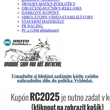
ŠROUBY-MATKY-PODLOŽKY
OBLEČENÍ-RUČNÍKY-REKLAMA
DÁRKOVÉ KUPÓNY
SIMULÁTORY-VIDEO-STABILIZÁTORY
STAVEBNÍ MATERIÁLY
PR RACING
PC a GSM příslušenství
Usnadněte si hledání zadáním kódu vašeho
náhradního dílu do políčka Vyhledat.