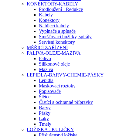
KONEKTORY-KABELY
Prodloužení - Redukce
Kabely
Konektory
Nabíjecí kabely
Vypínače a spínače
Smršťovací bužírky, spirály
Servisní konektory
MĚŘÍCÍ ZAŘÍZENÍ
PALIVA-OLEJE-MAZIVA
Palivo
Silikonové oleje
Maziva
LEPIDLA-BARVY-CHEMIE-PÁSKY
Lepidla
Maskovací roztoky
Popisovače
Štětce
Čistící a ochranné přípravky
Barvy
Pásky
Laky
Tmely
LOŽISKA - KULIČKY
Příslušenství ložiska