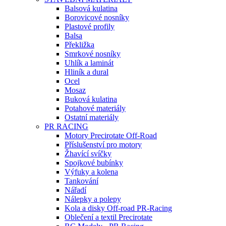
Balsová kulatina
Borovicové nosníky
Plastové profily
Balsa
Překližka
Smrkové nosníky
Uhlík a laminát
Hliník a dural
Ocel
Mosaz
Buková kulatina
Potahové materiály
Ostatní materiály
PR RACING
Motory Precirotate Off-Road
Příslušenství pro motory
Žhavící svíčky
Spojkové bubínky
Výfuky a kolena
Tankování
Nářadí
Nálepky a polepy
Kola a disky Off-road PR-Racing
Oblečení a textil Precirotate