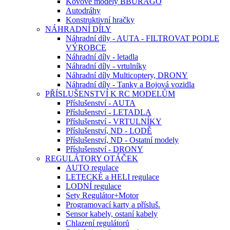
Kovové modely BBURAGO
Autodráhy
Konstruktivní hračky
NÁHRADNÍ DÍLY
Náhradní díly - AUTA - FILTROVAT PODLE
VÝROBCE
Náhradní díly - letadla
Náhradní díly - vrtulníky
Náhradní díly Multicoptery, DRONY
Náhradní díly - Tanky a Bojová vozidla
PŘÍSLUŠENSTVÍ K RC MODELŮM
Příslušenství - AUTA
Příslušenství - LETADLA
Příslušenství - VRTULNÍKY
Příslušenství, ND - LODĚ
Příslušenství, ND - Ostatní modely
Příslušenství - DRONY
REGULÁTORY OTÁČEK
AUTO regulace
LETECKÉ a HELI regulace
LODNÍ regulace
Sety Regulátor+Motor
Programovací karty a přísluš.
Sensor kabely, ostaní kabely
Chlazení regulátorů