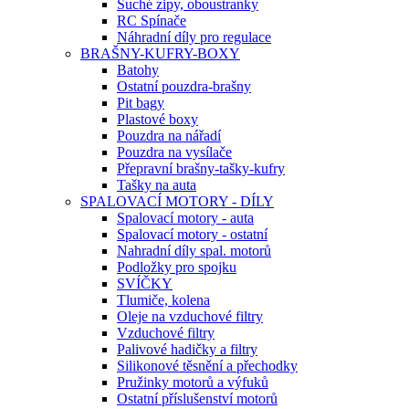
Suché zipy, oboustranky
RC Spínače
Náhradní díly pro regulace
BRAŠNY-KUFRY-BOXY
Batohy
Ostatní pouzdra-brašny
Pit bagy
Plastové boxy
Pouzdra na nářadí
Pouzdra na vysílače
Přepravní brašny-tašky-kufry
Tašky na auta
SPALOVACÍ MOTORY - DÍLY
Spalovací motory - auta
Spalovací motory - ostatní
Nahradní díly spal. motorů
Podložky pro spojku
SVÍČKY
Tlumiče, kolena
Oleje na vzduchové filtry
Vzduchové filtry
Palivové hadičky a filtry
Silikonové těsnění a přechodky
Pružinky motorů a výfuků
Ostatní příslušenství motorů