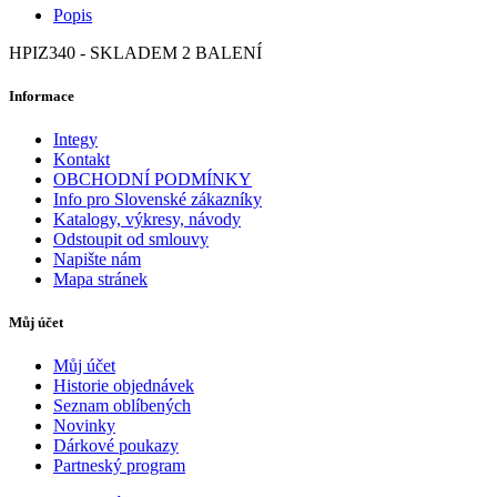
Popis
HPIZ340 - SKLADEM 2 BALENÍ
Informace
Integy
Kontakt
OBCHODNÍ PODMÍNKY
Info pro Slovenské zákazníky
Katalogy, výkresy, návody
Odstoupit od smlouvy
Napište nám
Mapa stránek
Můj účet
Můj účet
Historie objednávek
Seznam oblíbených
Novinky
Dárkové poukazy
Partneský program