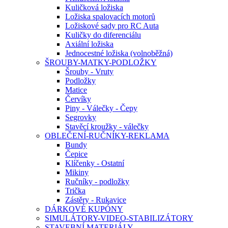
Kuličková ložiska
Ložiska spalovacích motorů
Ložiskové sady pro RC Auta
Kuličky do diferenciálu
Axiální ložiska
Jednocestné ložiska (volnoběžná)
ŠROUBY-MATKY-PODLOŽKY
Šrouby - Vruty
Podložky
Matice
Červíky
Piny - Válečky - Čepy
Segrovky
Stavěcí kroužky - válečky
OBLEČENÍ-RUČNÍKY-REKLAMA
Bundy
Čepice
Klíčenky - Ostatní
Mikiny
Ručníky - podložky
Trička
Zástěry - Rukavice
DÁRKOVÉ KUPÓNY
SIMULÁTORY-VIDEO-STABILIZÁTORY
STAVEBNÍ MATERIÁLY