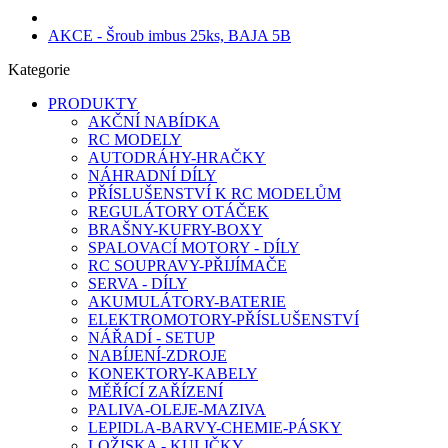
AKCE - Šroub imbus 25ks, BAJA 5B
Kategorie
PRODUKTY
AKČNÍ NABÍDKA
RC MODELY
AUTODRÁHY-HRAČKY
NÁHRADNÍ DÍLY
PŘÍSLUŠENSTVÍ K RC MODELŮM
REGULÁTORY OTÁČEK
BRAŠNY-KUFRY-BOXY
SPALOVACÍ MOTORY - DÍLY
RC SOUPRAVY-PŘIJÍMAČE
SERVA - DÍLY
AKUMULÁTORY-BATERIE
ELEKTROMOTORY-PŘÍSLUŠENSTVÍ
NÁŘADÍ - SETUP
NABÍJENÍ-ZDROJE
KONEKTORY-KABELY
MĚŘÍCÍ ZAŘÍZENÍ
PALIVA-OLEJE-MAZIVA
LEPIDLA-BARVY-CHEMIE-PÁSKY
LOŽISKA - KULIČKY