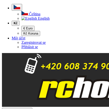
Čeština
English
Kč
€ Euro
Kč Koruna
Můj účet
Zaregistrovat se
Přihlásit se