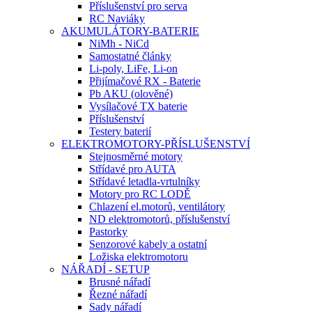
Příslušenství pro serva
RC Naviáky
AKUMULÁTORY-BATERIE
NiMh - NiCd
Samostatné články
Li-poly, LiFe, Li-on
Přijímačové RX - Baterie
Pb AKU (olověné)
Vysílačové TX baterie
Příslušenství
Testery baterií
ELEKTROMOTORY-PŘÍSLUŠENSTVÍ
Stejnosměrné motory
Střídavé pro AUTA
Střídavé letadla-vrtulníky
Motory pro RC LODĚ
Chlazení el.motorů, ventilátory
ND elektromotorů, příslušenství
Pastorky
Senzorové kabely a ostatní
Ložiska elektromotoru
NÁŘADÍ - SETUP
Brusné nářadí
Řezné nářadí
Sady nářadí