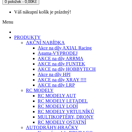
0 položek - 0,00Kč
Váš nákupní košík je prázdný!
Menu
PRODUKTY
AKČNÍ NABÍDKA
Akce na díly AXIAL Racing
Agama-VÝPRODEJ
AKCE na díly ARRMA
AKCE na díly FUNTEK
AKCE na díly HOBBYTECH
Akce na díly HPI
AKCE na díly XRAY !!!!
AKCE na díly LRP
RC MODELY
RC MODELY AUT
RC MODELY LETADEL
RC MODELY LODÍ
RC MODELY VRTULNÍKŮ
MULTIKOPTÉRY, DRONY
RC MODELY OSTATNÍ
AUTODRÁHY-HRAČKY