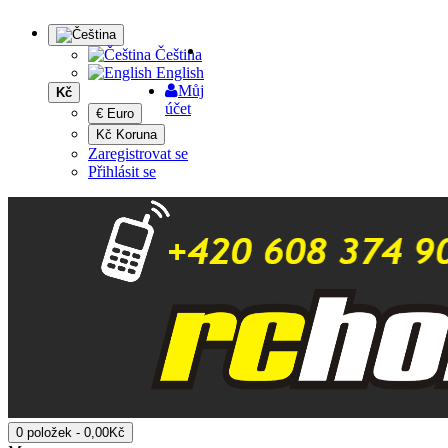
Čeština
English
Můj
Kč
účet
€ Euro
Kč Koruna
Zaregistrovat se
Přihlásit se
0 položek - 0,00Kč