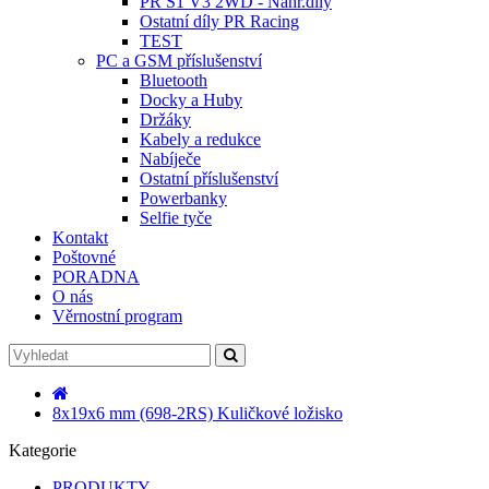
PR S1 V3 2WD - Náhr.díly
Ostatní díly PR Racing
TEST
PC a GSM příslušenství
Bluetooth
Docky a Huby
Držáky
Kabely a redukce
Nabíječe
Ostatní příslušenství
Powerbanky
Selfie tyče
Kontakt
Poštovné
PORADNA
O nás
Věrnostní program
8x19x6 mm (698-2RS) Kuličkové ložisko
Kategorie
PRODUKTY