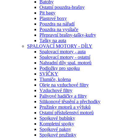
Batohy
Ostatní pouzdra-brašny
Pit bagy
Plastové boxy
Pouzdra na nářadí
Pouzdra na vysílače
Přepravní brašny-tašky-kufry
Tašky na auta
SPALOVACÍ MOTORY - DÍLY
Spalovací motory - auta
Spalovací motory - ostatní
Nahradní díly spal. motorů
Podložky pro spojku
SVÍČKY
Tlumiče, kolena
Oleje na vzduchové filtry
Vzduchové filtry
Palivové hadičky a filtry
Silikonové těsnění a přechodky
Pružinky motorů a výfuků
Ostatní příslušenství motorů
Spojkové bubínky
Kompletní spojky
Spojkové pakny
Spojkové pružinky