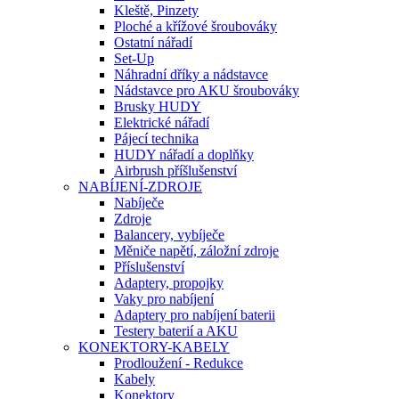
Kleště, Pinzety
Ploché a křížové šroubováky
Ostatní nářadí
Set-Up
Náhradní dříky a nádstavce
Nádstavce pro AKU šroubováky
Brusky HUDY
Elektrické nářadí
Pájecí technika
HUDY nářadí a doplňky
Airbrush příšlušenství
NABÍJENÍ-ZDROJE
Nabíječe
Zdroje
Balancery, vybíječe
Měniče napětí, záložní zdroje
Příslušenství
Adaptery, propojky
Vaky pro nabíjení
Adaptery pro nabíjení baterii
Testery baterií a AKU
KONEKTORY-KABELY
Prodloužení - Redukce
Kabely
Konektory