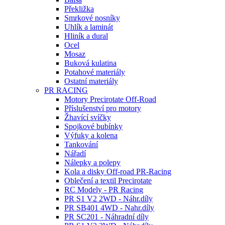
Překližka
Smrkové nosníky
Uhlík a laminát
Hliník a dural
Ocel
Mosaz
Buková kulatina
Potahové materiály
Ostatní materiály
PR RACING
Motory Precirotate Off-Road
Příslušenství pro motory
Žhavící svíčky
Spojkové bubínky
Výfuky a kolena
Tankování
Nářadí
Nálepky a polepy
Kola a disky Off-road PR-Racing
Oblečení a textil Precirotate
RC Modely - PR Racing
PR S1 V2 2WD - Náhr.díly
PR SB401 4WD - Nahr.díly
PR SC201 - Náhradní díly