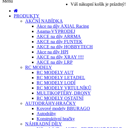
Menu
Váš nákupní košík je prázdný!
PRODUKTY
AKČNÍ NABÍDKA
Akce na díly AXIAL Racing
Agama-VÝPRODEJ
AKCE na díly ARRMA
AKCE na díly FUNTEK
AKCE na díly HOBBYTECH
Akce na díly HPI
AKCE na díly XRAY !!!!
AKCE na díly LRP
RC MODELY
RC MODELY AUT
RC MODELY LETADEL
RC MODELY LODÍ
RC MODELY VRTULNÍKŮ
MULTIKOPTÉRY, DRONY
RC MODELY OSTATNÍ
AUTODRÁHY-HRAČKY
Kovové modely BBURAGO
Autodráhy
Konstruktivní hračky
NÁHRADNÍ DÍLY