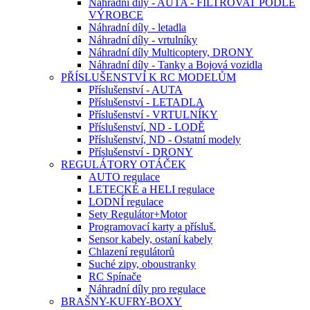
Náhradní díly - AUTA - FILTROVAT PODLE
VÝROBCE
Náhradní díly - letadla
Náhradní díly - vrtulníky
Náhradní díly Multicoptery, DRONY
Náhradní díly - Tanky a Bojová vozidla
PŘÍSLUŠENSTVÍ K RC MODELŮM
Příslušenství - AUTA
Příslušenství - LETADLA
Příslušenství - VRTULNÍKY
Příslušenství, ND - LODĚ
Příslušenství, ND - Ostatní modely
Příslušenství - DRONY
REGULÁTORY OTÁČEK
AUTO regulace
LETECKÉ a HELI regulace
LODNÍ regulace
Sety Regulátor+Motor
Programovací karty a přísluš.
Sensor kabely, ostaní kabely
Chlazení regulátorů
Suché zipy, oboustranky
RC Spínače
Náhradní díly pro regulace
BRAŠNY-KUFRY-BOXY