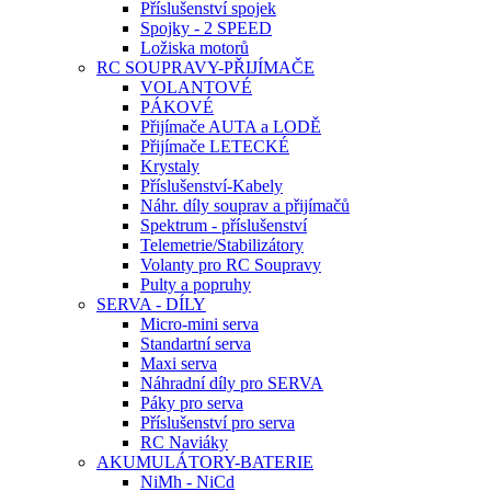
Příslušenství spojek
Spojky - 2 SPEED
Ložiska motorů
RC SOUPRAVY-PŘIJÍMAČE
VOLANTOVÉ
PÁKOVÉ
Přijímače AUTA a LODĚ
Přijímače LETECKÉ
Krystaly
Příslušenství-Kabely
Náhr. díly souprav a přijímačů
Spektrum - příslušenství
Telemetrie/Stabilizátory
Volanty pro RC Soupravy
Pulty a popruhy
SERVA - DÍLY
Micro-mini serva
Standartní serva
Maxi serva
Náhradní díly pro SERVA
Páky pro serva
Příslušenství pro serva
RC Naviáky
AKUMULÁTORY-BATERIE
NiMh - NiCd