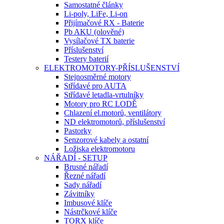
Samostatné články
Li-poly, LiFe, Li-on
Přijímačové RX - Baterie
Pb AKU (olověné)
Vysílačové TX baterie
Příslušenství
Testery baterií
ELEKTROMOTORY-PŘÍSLUŠENSTVÍ
Stejnosměrné motory
Střídavé pro AUTA
Střídavé letadla-vrtulníky
Motory pro RC LODĚ
Chlazení el.motorů, ventilátory
ND elektromotorů, příslušenství
Pastorky
Senzorové kabely a ostatní
Ložiska elektromotoru
NÁŘADÍ - SETUP
Brusné nářadí
Řezné nářadí
Sady nářadí
Závitníky
Imbusové klíče
Nástrčkové klíče
TORX klíče