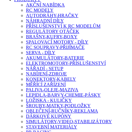
AKČNÍ NABÍDKA
RC MODELY
AUTODRÁHY-HRAČKY
NÁHRADNÍ DÍLY
PŘÍSLUŠENSTVÍ K RC MODELŮM
REGULÁTORY OTÁČEK
BRAŠNY-KUFRY-BOXY
SPALOVACÍ MOTORY - DÍLY
RC SOUPRAVY-PŘIJÍMAČE
SERVA - DÍLY
AKUMULÁTORY-BATERIE
ELEKTROMOTORY-PŘÍSLUŠENSTVÍ
NÁŘADÍ - SETUP
NABÍJENÍ-ZDROJE
KONEKTORY-KABELY
MĚŘÍCÍ ZAŘÍZENÍ
PALIVA-OLEJE-MAZIVA
LEPIDLA-BARVY-CHEMIE-PÁSKY
LOŽISKA - KULIČKY
ŠROUBY-MATKY-PODLOŽKY
OBLEČENÍ-RUČNÍKY-REKLAMA
DÁRKOVÉ KUPÓNY
SIMULÁTORY-VIDEO-STABILIZÁTORY
STAVEBNÍ MATERIÁLY