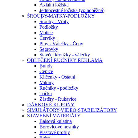
Axiální ložiska
Jednocestné ložiska (volnoběžná)
ŠROUBY-MATKY-PODLOŽKY
Šrouby - Vruty
Podložky
Matice
Červíky
Piny - Válečky - Čepy
Segrovky
Stavěcí kroužky - válečky
OBLEČENÍ-RUČNÍKY-REKLAMA
Bundy
Čepice
Klíčenky - Ostatní
Mikiny
Ručníky - podložky
Trička
Zástěry - Rukavice
DÁRKOVÉ KUPÓNY
SIMULÁTORY-VIDEO-STABILIZÁTORY
STAVEBNÍ MATERIÁLY
Balsová kulatina
Borovicové nosníky
Plastové profily
Balsa