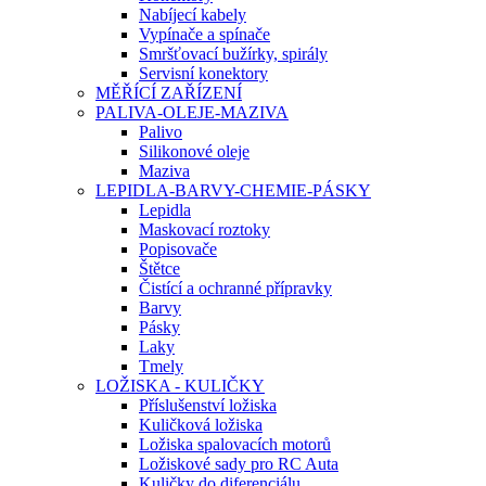
Nabíjecí kabely
Vypínače a spínače
Smršťovací bužírky, spirály
Servisní konektory
MĚŘÍCÍ ZAŘÍZENÍ
PALIVA-OLEJE-MAZIVA
Palivo
Silikonové oleje
Maziva
LEPIDLA-BARVY-CHEMIE-PÁSKY
Lepidla
Maskovací roztoky
Popisovače
Štětce
Čistící a ochranné přípravky
Barvy
Pásky
Laky
Tmely
LOŽISKA - KULIČKY
Příslušenství ložiska
Kuličková ložiska
Ložiska spalovacích motorů
Ložiskové sady pro RC Auta
Kuličky do diferenciálu