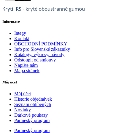
Krytí RS
- kryté oboustranně gumou
Informace
Integy
Kontakt
OBCHODNÍ PODMÍNKY
Info pro Slovenské zákazníky
Katalogy, výkresy, návody
Odstoupit od smlouvy
Napište nám
Mapa stránek
Můj účet
Můj účet
Historie objednávek
Seznam oblíbených
Novinky
Dárkové poukazy
Partneský program
Partneský program