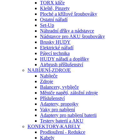
TORX klíče
Kleště, Pinzety
Ploché a křížové šroubováky
Ostatní nářadí
Set-Up
Náhradní dříky a nádstavce
Nádstavce pro AKU šroubováky
Brusky HUDY
Elektrické nářadí
Pájecí technika
HUDY nářadí a doplňky
Airbrush příšlušenství
NABÍJENÍ-ZDROJE
Nabíječe
Zdroje
Balancery, vybíječe
Měniče napětí, záložní zdroje
Příslušenství
Adaptery, propojky
Vaky pro nabíjení
Adaptery pro nabíjení baterii
Testery baterií a AKU
KONEKTORY-KABELY
Prodloužení - Redukce
Kabely