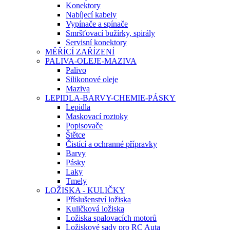
Konektory
Nabíjecí kabely
Vypínače a spínače
Smršťovací bužírky, spirály
Servisní konektory
MĚŘÍCÍ ZAŘÍZENÍ
PALIVA-OLEJE-MAZIVA
Palivo
Silikonové oleje
Maziva
LEPIDLA-BARVY-CHEMIE-PÁSKY
Lepidla
Maskovací roztoky
Popisovače
Štětce
Čistící a ochranné přípravky
Barvy
Pásky
Laky
Tmely
LOŽISKA - KULIČKY
Příslušenství ložiska
Kuličková ložiska
Ložiska spalovacích motorů
Ložiskové sady pro RC Auta