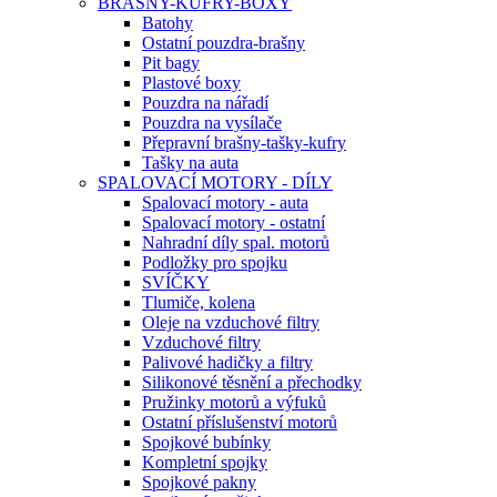
BRAŠNY-KUFRY-BOXY
Batohy
Ostatní pouzdra-brašny
Pit bagy
Plastové boxy
Pouzdra na nářadí
Pouzdra na vysílače
Přepravní brašny-tašky-kufry
Tašky na auta
SPALOVACÍ MOTORY - DÍLY
Spalovací motory - auta
Spalovací motory - ostatní
Nahradní díly spal. motorů
Podložky pro spojku
SVÍČKY
Tlumiče, kolena
Oleje na vzduchové filtry
Vzduchové filtry
Palivové hadičky a filtry
Silikonové těsnění a přechodky
Pružinky motorů a výfuků
Ostatní příslušenství motorů
Spojkové bubínky
Kompletní spojky
Spojkové pakny