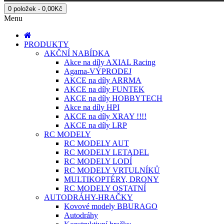
0 položek - 0,00Kč
Menu
PRODUKTY
AKČNÍ NABÍDKA
Akce na díly AXIAL Racing
Agama-VÝPRODEJ
AKCE na díly ARRMA
AKCE na díly FUNTEK
AKCE na díly HOBBYTECH
Akce na díly HPI
AKCE na díly XRAY !!!!
AKCE na díly LRP
RC MODELY
RC MODELY AUT
RC MODELY LETADEL
RC MODELY LODÍ
RC MODELY VRTULNÍKŮ
MULTIKOPTÉRY, DRONY
RC MODELY OSTATNÍ
AUTODRÁHY-HRAČKY
Kovové modely BBURAGO
Autodráhy