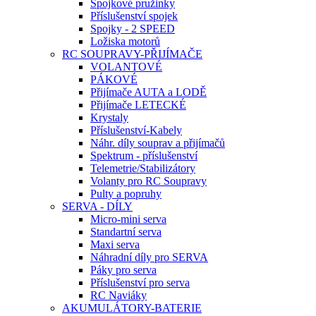
Spojkové pružinky
Příslušenství spojek
Spojky - 2 SPEED
Ložiska motorů
RC SOUPRAVY-PŘIJÍMAČE
VOLANTOVÉ
PÁKOVÉ
Přijímače AUTA a LODĚ
Přijímače LETECKÉ
Krystaly
Příslušenství-Kabely
Náhr. díly souprav a přijímačů
Spektrum - příslušenství
Telemetrie/Stabilizátory
Volanty pro RC Soupravy
Pulty a popruhy
SERVA - DÍLY
Micro-mini serva
Standartní serva
Maxi serva
Náhradní díly pro SERVA
Páky pro serva
Příslušenství pro serva
RC Naviáky
AKUMULÁTORY-BATERIE