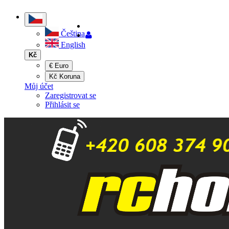
Čeština
English
Kč
€ Euro
Kč Koruna
Můj účet
Zaregistrovat se
Přihlásit se