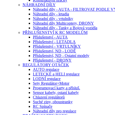
Konstruktivní hračky
NÁHRADNÍ DÍLY
Náhradní díly - AUTA - FILTROVAT PODLE
Náhradní díly - letadla
Náhradní díly - vrtulníky
Náhradní díly Multicoptery, DRONY
Náhradní díly - Tanky a Bojová vozidla
PŘÍSLUŠENSTVÍ K RC MODELŮM
Příslušenství - AUTA
Příslušenství - LETADLA
Příslušenství - VRTULNÍKY
Příslušenství, ND - LODĚ
Příslušenství, ND - Ostatní modely
Příslušenství - DRONY
REGULÁTORY OTÁČEK
AUTO regulace
LETECKÉ a HELI regulace
LODNÍ regulace
Sety Regulátor+Motor
Programovací karty a přísluš.
Sensor kabely, ostaní kabely
Chlazení regulátorů
Suché zipy, oboustranky
RC Spínače
Náhradní díly pro regulace