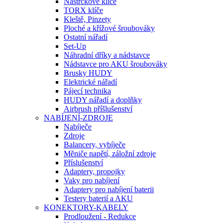
Nástrčkové klíče
TORX klíče
Kleště, Pinzety
Ploché a křížové šroubováky
Ostatní nářadí
Set-Up
Náhradní dříky a nádstavce
Nádstavce pro AKU šroubováky
Brusky HUDY
Elektrické nářadí
Pájecí technika
HUDY nářadí a doplňky
Airbrush příšlušenství
NABÍJENÍ-ZDROJE
Nabíječe
Zdroje
Balancery, vybíječe
Měniče napětí, záložní zdroje
Příslušenství
Adaptery, propojky
Vaky pro nabíjení
Adaptery pro nabíjení baterii
Testery baterií a AKU
KONEKTORY-KABELY
Prodloužení - Redukce