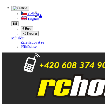
Čeština
English
Kč
€ Euro
Kč Koruna
Můj účet
Zaregistrovat se
Přihlásit se