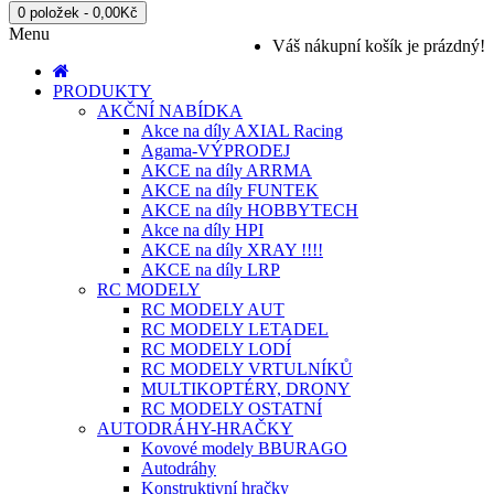
0 položek - 0,00Kč
Menu
Váš nákupní košík je prázdný!
PRODUKTY
AKČNÍ NABÍDKA
Akce na díly AXIAL Racing
Agama-VÝPRODEJ
AKCE na díly ARRMA
AKCE na díly FUNTEK
AKCE na díly HOBBYTECH
Akce na díly HPI
AKCE na díly XRAY !!!!
AKCE na díly LRP
RC MODELY
RC MODELY AUT
RC MODELY LETADEL
RC MODELY LODÍ
RC MODELY VRTULNÍKŮ
MULTIKOPTÉRY, DRONY
RC MODELY OSTATNÍ
AUTODRÁHY-HRAČKY
Kovové modely BBURAGO
Autodráhy
Konstruktivní hračky