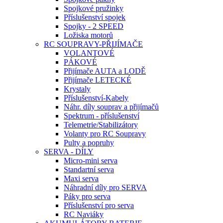
Spojkové pružinky
Příslušenství spojek
Spojky - 2 SPEED
Ložiska motorů
RC SOUPRAVY-PŘIJÍMAČE
VOLANTOVÉ
PÁKOVÉ
Přijímače AUTA a LODĚ
Přijímače LETECKÉ
Krystaly
Příslušenství-Kabely
Náhr. díly souprav a přijímačů
Spektrum - příslušenství
Telemetrie/Stabilizátory
Volanty pro RC Soupravy
Pulty a popruhy
SERVA - DÍLY
Micro-mini serva
Standartní serva
Maxi serva
Náhradní díly pro SERVA
Páky pro serva
Příslušenství pro serva
RC Naviáky