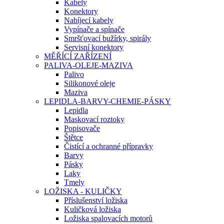
Kabely
Konektory
Nabíjecí kabely
Vypínače a spínače
Smršťovací bužírky, spirály
Servisní konektory
MĚŘÍCÍ ZAŘÍZENÍ
PALIVA-OLEJE-MAZIVA
Palivo
Silikonové oleje
Maziva
LEPIDLA-BARVY-CHEMIE-PÁSKY
Lepidla
Maskovací roztoky
Popisovače
Štětce
Čistící a ochranné přípravky
Barvy
Pásky
Laky
Tmely
LOŽISKA - KULIČKY
Příslušenství ložiska
Kuličková ložiska
Ložiska spalovacích motorů