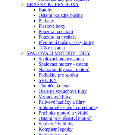
BRAŠNY-KUFRY-BOXY
Batohy
Ostatní pouzdra-brašny
Pit bagy
Plastové boxy
Pouzdra na nářadí
Pouzdra na vysílače
Přepravní brašny-tašky-kufry
Tašky na auta
SPALOVACÍ MOTORY - DÍLY
Spalovací motory - auta
Spalovací motory - ostatní
Nahradní díly spal. motorů
Podložky pro spojku
SVÍČKY
Tlumiče, kolena
Oleje na vzduchové filtry
Vzduchové filtry
Palivové hadičky a filtry
Silikonové těsnění a přechodky
Pružinky motorů a výfuků
Ostatní příslušenství motorů
Spojkové bubínky
Kompletní spojky
Spojkové pakny