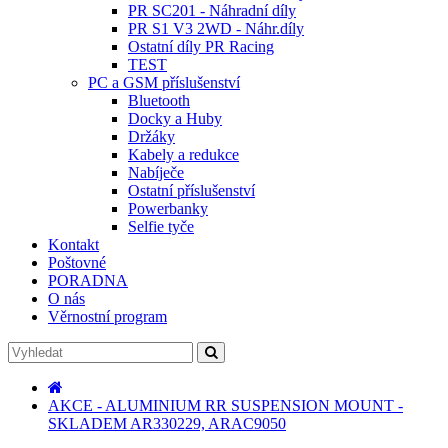
PR SC201 - Náhradní díly
PR S1 V3 2WD - Náhr.díly
Ostatní díly PR Racing
TEST
PC a GSM příslušenství
Bluetooth
Docky a Huby
Držáky
Kabely a redukce
Nabíječe
Ostatní příslušenství
Powerbanky
Selfie tyče
Kontakt
Poštovné
PORADNA
O nás
Věrnostní program
AKCE - ALUMINIUM RR SUSPENSION MOUNT -
SKLADEM AR330229, ARAC9050