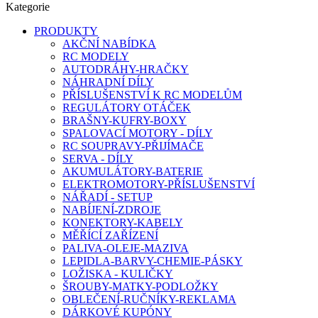
Kategorie
PRODUKTY
AKČNÍ NABÍDKA
RC MODELY
AUTODRÁHY-HRAČKY
NÁHRADNÍ DÍLY
PŘÍSLUŠENSTVÍ K RC MODELŮM
REGULÁTORY OTÁČEK
BRAŠNY-KUFRY-BOXY
SPALOVACÍ MOTORY - DÍLY
RC SOUPRAVY-PŘIJÍMAČE
SERVA - DÍLY
AKUMULÁTORY-BATERIE
ELEKTROMOTORY-PŘÍSLUŠENSTVÍ
NÁŘADÍ - SETUP
NABÍJENÍ-ZDROJE
KONEKTORY-KABELY
MĚŘÍCÍ ZAŘÍZENÍ
PALIVA-OLEJE-MAZIVA
LEPIDLA-BARVY-CHEMIE-PÁSKY
LOŽISKA - KULIČKY
ŠROUBY-MATKY-PODLOŽKY
OBLEČENÍ-RUČNÍKY-REKLAMA
DÁRKOVÉ KUPÓNY