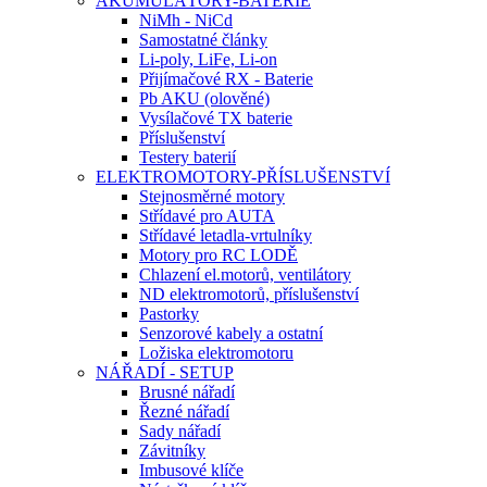
AKUMULÁTORY-BATERIE
NiMh - NiCd
Samostatné články
Li-poly, LiFe, Li-on
Přijímačové RX - Baterie
Pb AKU (olověné)
Vysílačové TX baterie
Příslušenství
Testery baterií
ELEKTROMOTORY-PŘÍSLUŠENSTVÍ
Stejnosměrné motory
Střídavé pro AUTA
Střídavé letadla-vrtulníky
Motory pro RC LODĚ
Chlazení el.motorů, ventilátory
ND elektromotorů, příslušenství
Pastorky
Senzorové kabely a ostatní
Ložiska elektromotoru
NÁŘADÍ - SETUP
Brusné nářadí
Řezné nářadí
Sady nářadí
Závitníky
Imbusové klíče