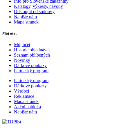
Info pro Slovenské zákazníky
Katalogy, výkresy, návody
Odstoupit od smlouvy
Napište nám
Mapa stránek
Můj účet
Můj účet
Historie objednávek
Seznam oblíbených
Novinky
Dárkové poukazy
Partneský program
Partneský program
Dárkové poukazy
Výrobci
Reklamace
Mapa stránek
Akční nabídka
Napište nám