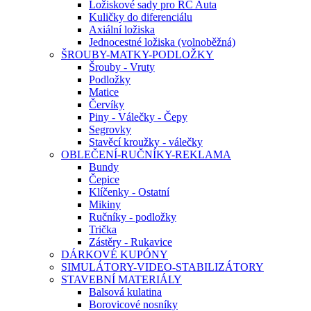
Ložiskové sady pro RC Auta
Kuličky do diferenciálu
Axiální ložiska
Jednocestné ložiska (volnoběžná)
ŠROUBY-MATKY-PODLOŽKY
Šrouby - Vruty
Podložky
Matice
Červíky
Piny - Válečky - Čepy
Segrovky
Stavěcí kroužky - válečky
OBLEČENÍ-RUČNÍKY-REKLAMA
Bundy
Čepice
Klíčenky - Ostatní
Mikiny
Ručníky - podložky
Trička
Zástěry - Rukavice
DÁRKOVÉ KUPÓNY
SIMULÁTORY-VIDEO-STABILIZÁTORY
STAVEBNÍ MATERIÁLY
Balsová kulatina
Borovicové nosníky