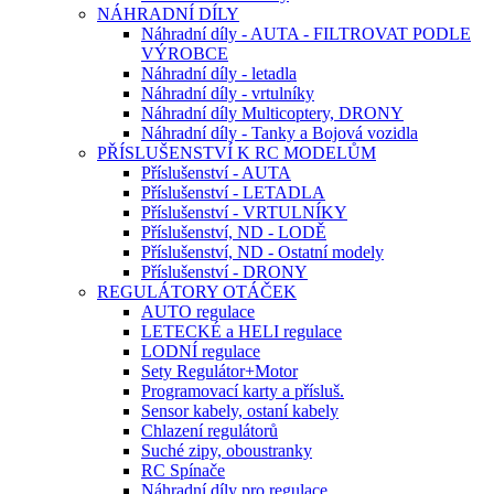
NÁHRADNÍ DÍLY
Náhradní díly - AUTA - FILTROVAT PODLE
VÝROBCE
Náhradní díly - letadla
Náhradní díly - vrtulníky
Náhradní díly Multicoptery, DRONY
Náhradní díly - Tanky a Bojová vozidla
PŘÍSLUŠENSTVÍ K RC MODELŮM
Příslušenství - AUTA
Příslušenství - LETADLA
Příslušenství - VRTULNÍKY
Příslušenství, ND - LODĚ
Příslušenství, ND - Ostatní modely
Příslušenství - DRONY
REGULÁTORY OTÁČEK
AUTO regulace
LETECKÉ a HELI regulace
LODNÍ regulace
Sety Regulátor+Motor
Programovací karty a přísluš.
Sensor kabely, ostaní kabely
Chlazení regulátorů
Suché zipy, oboustranky
RC Spínače
Náhradní díly pro regulace