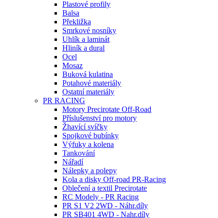
Plastové profily
Balsa
Překližka
Smrkové nosníky
Uhlík a laminát
Hliník a dural
Ocel
Mosaz
Buková kulatina
Potahové materiály
Ostatní materiály
PR RACING
Motory Precirotate Off-Road
Příslušenství pro motory
Žhavící svíčky
Spojkové bubínky
Výfuky a kolena
Tankování
Nářadí
Nálepky a polepy
Kola a disky Off-road PR-Racing
Oblečení a textil Precirotate
RC Modely - PR Racing
PR S1 V2 2WD - Náhr.díly
PR SB401 4WD - Nahr.díly