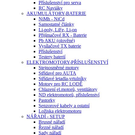
Příslušenství pro serva
RC Naviáky
AKUMULÁTORY-BATERIE
NiMh - NiCd
Samostatné články
Li-poly, LiFe, Li-on
Přijímačové RX - Baterie
Pb AKU (olověné)
Vysílačové TX baterie
Příslušenství
Testery baterií
ELEKTROMOTORY-PŘÍSLUŠENSTVÍ
Stejnosměrné motory
Střídavé pro AUTA
Střídavé letadla-vrtulníky
Motory pro RC LODĚ
Chlazení el.motorů, ventilátory
ND elektromotorů, příslušenství
Pastorky
Senzorové kabely a ostatní
Ložiska elektromotoru
NÁŘADÍ - SETUP
Brusné nářadí
Řezné nářadí
Sady nářadí