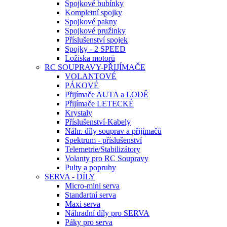
Spojkové bubínky
Kompletní spojky
Spojkové pakny
Spojkové pružinky
Příslušenství spojek
Spojky - 2 SPEED
Ložiska motorů
RC SOUPRAVY-PŘIJÍMAČE
VOLANTOVÉ
PÁKOVÉ
Přijímače AUTA a LODĚ
Přijímače LETECKÉ
Krystaly
Příslušenství-Kabely
Náhr. díly souprav a přijímačů
Spektrum - příslušenství
Telemetrie/Stabilizátory
Volanty pro RC Soupravy
Pulty a popruhy
SERVA - DÍLY
Micro-mini serva
Standartní serva
Maxi serva
Náhradní díly pro SERVA
Páky pro serva