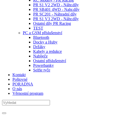
RC Modely - PR Racing
PR S1 V2 2WD - Náhr.díly
PR SB401 4WD - Nahr.díly
PR SC201 - Náhradní díly
PR S1 V3 2WD - Náhr.díly
Ostatní díly PR Racing
TEST
PC a GSM příslušenství
Bluetooth
Docky a Huby
Držáky
Kabely a redukce
Nabíječe
Ostatní příslušenství
Powerbanky
Selfie tyče
Kontakt
Poštovné
PORADNA
O nás
Věrnostní program