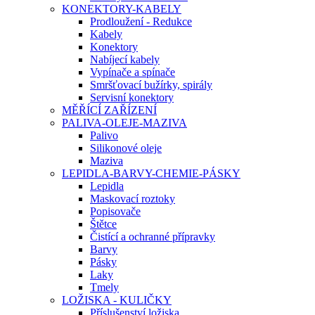
KONEKTORY-KABELY
Prodloužení - Redukce
Kabely
Konektory
Nabíjecí kabely
Vypínače a spínače
Smršťovací bužírky, spirály
Servisní konektory
MĚŘÍCÍ ZAŘÍZENÍ
PALIVA-OLEJE-MAZIVA
Palivo
Silikonové oleje
Maziva
LEPIDLA-BARVY-CHEMIE-PÁSKY
Lepidla
Maskovací roztoky
Popisovače
Štětce
Čistící a ochranné přípravky
Barvy
Pásky
Laky
Tmely
LOŽISKA - KULIČKY
Příslušenství ložiska