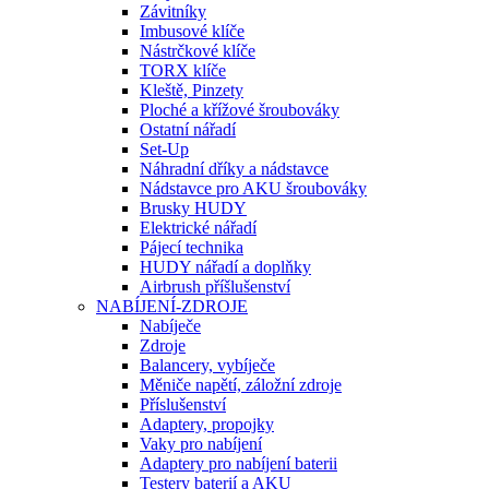
Závitníky
Imbusové klíče
Nástrčkové klíče
TORX klíče
Kleště, Pinzety
Ploché a křížové šroubováky
Ostatní nářadí
Set-Up
Náhradní dříky a nádstavce
Nádstavce pro AKU šroubováky
Brusky HUDY
Elektrické nářadí
Pájecí technika
HUDY nářadí a doplňky
Airbrush příšlušenství
NABÍJENÍ-ZDROJE
Nabíječe
Zdroje
Balancery, vybíječe
Měniče napětí, záložní zdroje
Příslušenství
Adaptery, propojky
Vaky pro nabíjení
Adaptery pro nabíjení baterii
Testery baterií a AKU