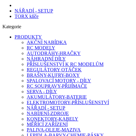
NÁŘADÍ - SETUP
TORX klíče
Kategorie
PRODUKTY
AKČNÍ NABÍDKA
RC MODELY
AUTODRÁHY-HRAČKY
NÁHRADNÍ DÍLY
PŘÍSLUŠENSTVÍ K RC MODELŮM
REGULÁTORY OTÁČEK
BRAŠNY-KUFRY-BOXY
SPALOVACÍ MOTORY - DÍLY
RC SOUPRAVY-PŘIJÍMAČE
SERVA - DÍLY
AKUMULÁTORY-BATERIE
ELEKTROMOTORY-PŘÍSLUŠENSTVÍ
NÁŘADÍ - SETUP
NABÍJENÍ-ZDROJE
KONEKTORY-KABELY
MĚŘÍCÍ ZAŘÍZENÍ
PALIVA-OLEJE-MAZIVA
LEPIDLA-BARVY-CHEMIE-PÁSKY