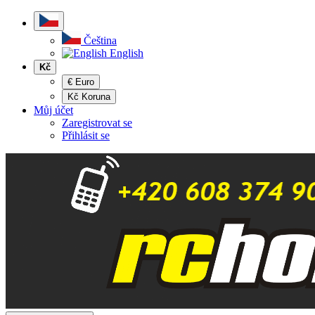
Čeština
English
Kč
€ Euro
Kč Koruna
Můj účet
Zaregistrovat se
Přihlásit se