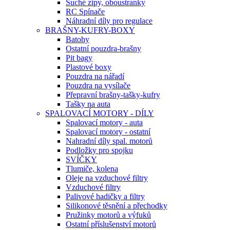
Suché zipy, oboustranky
RC Spínače
Náhradní díly pro regulace
BRAŠNY-KUFRY-BOXY
Batohy
Ostatní pouzdra-brašny
Pit bagy
Plastové boxy
Pouzdra na nářadí
Pouzdra na vysílače
Přepravní brašny-tašky-kufry
Tašky na auta
SPALOVACÍ MOTORY - DÍLY
Spalovací motory - auta
Spalovací motory - ostatní
Nahradní díly spal. motorů
Podložky pro spojku
SVÍČKY
Tlumiče, kolena
Oleje na vzduchové filtry
Vzduchové filtry
Palivové hadičky a filtry
Silikonové těsnění a přechodky
Pružinky motorů a výfuků
Ostatní příslušenství motorů