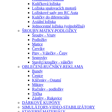
Kuličková ložiska
Ložiska spalovacích motorů
Ložiskové sady pro RC Auta
Kuličky do diferenciálu
Axiální ložiska
Jednocestné ložiska (volnoběžná)
ŠROUBY-MATKY-PODLOŽKY
Šrouby - Vruty
Podložky
Matice
Červíky
Piny - Válečky - Čepy
Segrovky
Stavěcí kroužky - válečky
OBLEČENÍ-RUČNÍKY-REKLAMA
Bundy
Čepice
Klíčenky - Ostatní
Mikiny
Ručníky - podložky
Trička
Zástěry - Rukavice
DÁRKOVÉ KUPÓNY
SIMULÁTORY-VIDEO-STABILIZÁTORY
STAVEBNÍ MATERIÁLY