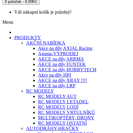
0 položek - 0,00Kč
Váš nákupní košík je prázdný!
Menu
PRODUKTY
AKČNÍ NABÍDKA
Akce na díly AXIAL Racing
Agama-VÝPRODEJ
AKCE na díly ARRMA
AKCE na díly FUNTEK
AKCE na díly HOBBYTECH
Akce na díly HPI
AKCE na díly XRAY !!!!
AKCE na díly LRP
RC MODELY
RC MODELY AUT
RC MODELY LETADEL
RC MODELY LODÍ
RC MODELY VRTULNÍKŮ
MULTIKOPTÉRY, DRONY
RC MODELY OSTATNÍ
AUTODRÁHY-HRAČKY