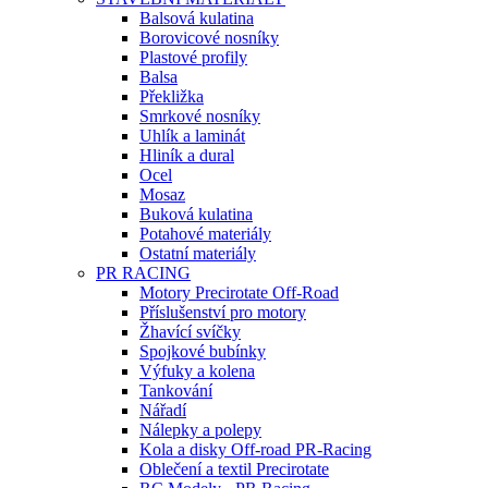
Balsová kulatina
Borovicové nosníky
Plastové profily
Balsa
Překližka
Smrkové nosníky
Uhlík a laminát
Hliník a dural
Ocel
Mosaz
Buková kulatina
Potahové materiály
Ostatní materiály
PR RACING
Motory Precirotate Off-Road
Příslušenství pro motory
Žhavící svíčky
Spojkové bubínky
Výfuky a kolena
Tankování
Nářadí
Nálepky a polepy
Kola a disky Off-road PR-Racing
Oblečení a textil Precirotate