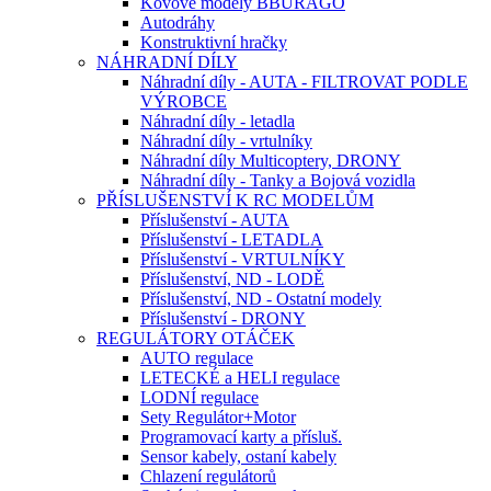
Kovové modely BBURAGO
Autodráhy
Konstruktivní hračky
NÁHRADNÍ DÍLY
Náhradní díly - AUTA - FILTROVAT PODLE
VÝROBCE
Náhradní díly - letadla
Náhradní díly - vrtulníky
Náhradní díly Multicoptery, DRONY
Náhradní díly - Tanky a Bojová vozidla
PŘÍSLUŠENSTVÍ K RC MODELŮM
Příslušenství - AUTA
Příslušenství - LETADLA
Příslušenství - VRTULNÍKY
Příslušenství, ND - LODĚ
Příslušenství, ND - Ostatní modely
Příslušenství - DRONY
REGULÁTORY OTÁČEK
AUTO regulace
LETECKÉ a HELI regulace
LODNÍ regulace
Sety Regulátor+Motor
Programovací karty a přísluš.
Sensor kabely, ostaní kabely
Chlazení regulátorů