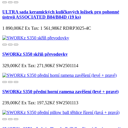
ULTRA sada keramických kuličkových ložisek pro pohonné
ústrojí ASSOCIATED B84/B84D (19 ks)
1 890,00Kč
Ex Tax: 1 561,98Kč
RDRP3025-4C
SWORKz S350 skříň převodovky
329,00Kč
Ex Tax: 271,90Kč
SW2501114
SWORKz S350 přední horní ramena zavěšení (levé + pravé)
239,00Kč
Ex Tax: 197,52Kč
SW2501113