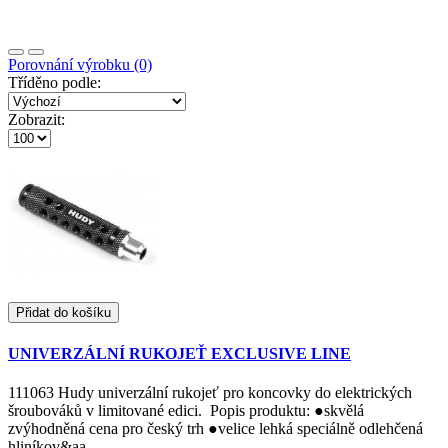
Porovnání výrobku (0)
Tříděno podle:
Zobrazit:
Přidat do košíku
UNIVERZÁLNÍ RUKOJEŤ EXCLUSIVE LINE
111063 Hudy univerzální rukojeť pro koncovky do elektrických
šroubováků v limitované edici. Popis produktu: ●skvělá
zvýhodněná cena pro český trh ●velice lehká speciálně odlehčená
hliníkov&aa..