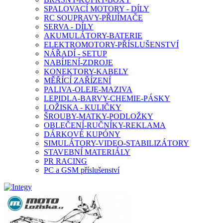
SPALOVACÍ MOTORY - DÍLY
RC SOUPRAVY-PŘIJÍMAČE
SERVA - DÍLY
AKUMULÁTORY-BATERIE
ELEKTROMOTORY-PŘÍSLUŠENSTVÍ
NÁŘADÍ - SETUP
NABÍJENÍ-ZDROJE
KONEKTORY-KABELY
MĚŘÍCÍ ZAŘÍZENÍ
PALIVA-OLEJE-MAZIVA
LEPIDLA-BARVY-CHEMIE-PÁSKY
LOŽISKA - KULIČKY
ŠROUBY-MATKY-PODLOŽKY
OBLEČENÍ-RUČNÍKY-REKLAMA
DÁRKOVÉ KUPÓNY
SIMULÁTORY-VIDEO-STABILIZÁTORY
STAVEBNÍ MATERIÁLY
PR RACING
PC a GSM příslušenství