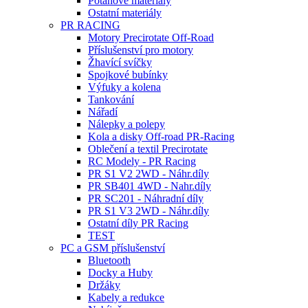
Potahové materiály
Ostatní materiály
PR RACING
Motory Precirotate Off-Road
Příslušenství pro motory
Žhavící svíčky
Spojkové bubínky
Výfuky a kolena
Tankování
Nářadí
Nálepky a polepy
Kola a disky Off-road PR-Racing
Oblečení a textil Precirotate
RC Modely - PR Racing
PR S1 V2 2WD - Náhr.díly
PR SB401 4WD - Nahr.díly
PR SC201 - Náhradní díly
PR S1 V3 2WD - Náhr.díly
Ostatní díly PR Racing
TEST
PC a GSM příslušenství
Bluetooth
Docky a Huby
Držáky
Kabely a redukce