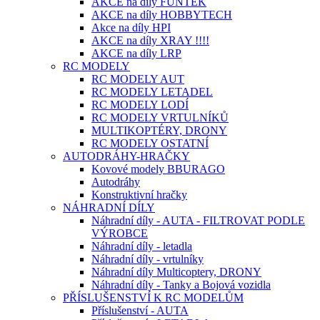
AKCE na díly FUNTEK
AKCE na díly HOBBYTECH
Akce na díly HPI
AKCE na díly XRAY !!!!
AKCE na díly LRP
RC MODELY
RC MODELY AUT
RC MODELY LETADEL
RC MODELY LODÍ
RC MODELY VRTULNÍKŮ
MULTIKOPTÉRY, DRONY
RC MODELY OSTATNÍ
AUTODRÁHY-HRAČKY
Kovové modely BBURAGO
Autodráhy
Konstruktivní hračky
NÁHRADNÍ DÍLY
Náhradní díly - AUTA - FILTROVAT PODLE
VÝROBCE
Náhradní díly - letadla
Náhradní díly - vrtulníky
Náhradní díly Multicoptery, DRONY
Náhradní díly - Tanky a Bojová vozidla
PŘÍSLUŠENSTVÍ K RC MODELŮM
Příslušenství - AUTA