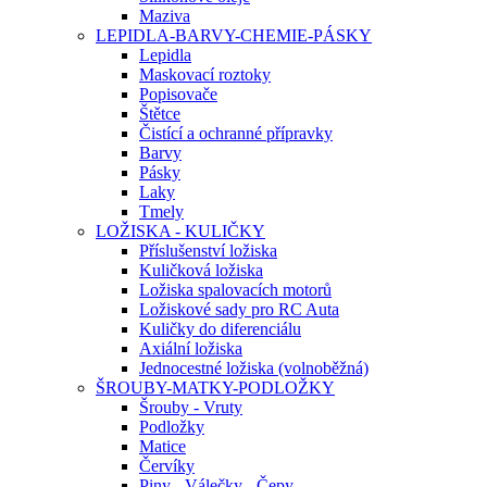
Maziva
LEPIDLA-BARVY-CHEMIE-PÁSKY
Lepidla
Maskovací roztoky
Popisovače
Štětce
Čistící a ochranné přípravky
Barvy
Pásky
Laky
Tmely
LOŽISKA - KULIČKY
Příslušenství ložiska
Kuličková ložiska
Ložiska spalovacích motorů
Ložiskové sady pro RC Auta
Kuličky do diferenciálu
Axiální ložiska
Jednocestné ložiska (volnoběžná)
ŠROUBY-MATKY-PODLOŽKY
Šrouby - Vruty
Podložky
Matice
Červíky
Piny - Válečky - Čepy