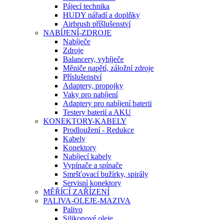
Pájecí technika
HUDY nářadí a doplňky
Airbrush příšlušenství
NABÍJENÍ-ZDROJE
Nabíječe
Zdroje
Balancery, vybíječe
Měniče napětí, záložní zdroje
Příslušenství
Adaptery, propojky
Vaky pro nabíjení
Adaptery pro nabíjení baterii
Testery baterií a AKU
KONEKTORY-KABELY
Prodloužení - Redukce
Kabely
Konektory
Nabíjecí kabely
Vypínače a spínače
Smršťovací bužírky, spirály
Servisní konektory
MĚŘÍCÍ ZAŘÍZENÍ
PALIVA-OLEJE-MAZIVA
Palivo
Silikonové oleje