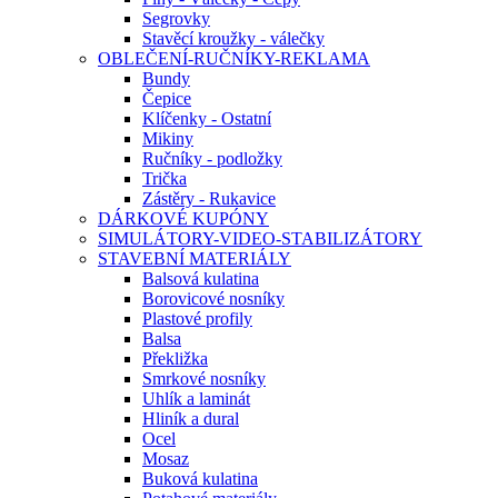
Segrovky
Stavěcí kroužky - válečky
OBLEČENÍ-RUČNÍKY-REKLAMA
Bundy
Čepice
Klíčenky - Ostatní
Mikiny
Ručníky - podložky
Trička
Zástěry - Rukavice
DÁRKOVÉ KUPÓNY
SIMULÁTORY-VIDEO-STABILIZÁTORY
STAVEBNÍ MATERIÁLY
Balsová kulatina
Borovicové nosníky
Plastové profily
Balsa
Překližka
Smrkové nosníky
Uhlík a laminát
Hliník a dural
Ocel
Mosaz
Buková kulatina