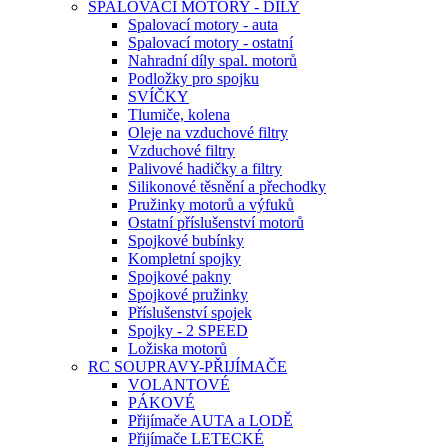
SPALOVACÍ MOTORY - DÍLY
Spalovací motory - auta
Spalovací motory - ostatní
Nahradní díly spal. motorů
Podložky pro spojku
SVÍČKY
Tlumiče, kolena
Oleje na vzduchové filtry
Vzduchové filtry
Palivové hadičky a filtry
Silikonové těsnění a přechodky
Pružinky motorů a výfuků
Ostatní příslušenství motorů
Spojkové bubínky
Kompletní spojky
Spojkové pakny
Spojkové pružinky
Příslušenství spojek
Spojky - 2 SPEED
Ložiska motorů
RC SOUPRAVY-PŘIJÍMAČE
VOLANTOVÉ
PÁKOVÉ
Přijímače AUTA a LODĚ
Přijímače LETECKÉ