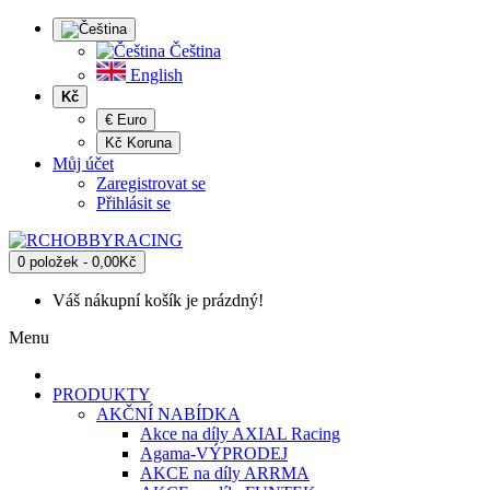
Čeština
English
Kč
€ Euro
Kč Koruna
Můj účet
Zaregistrovat se
Přihlásit se
0 položek - 0,00Kč
Váš nákupní košík je prázdný!
Menu
PRODUKTY
AKČNÍ NABÍDKA
Akce na díly AXIAL Racing
Agama-VÝPRODEJ
AKCE na díly ARRMA