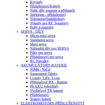
Krystaly
Příslušenství-Kabely
Náhr. díly souprav a přijímačů
Spektrum - příslušenství
Telemetrie/Stabilizátory
Volanty pro RC Soupravy
Pulty a popruhy
SERVA - DÍLY
Micro-mini serva
Standartní serva
Maxi serva
Náhradní díly pro SERVA
Páky pro serva
Příslušenství pro serva
RC Naviáky
AKUMULÁTORY-BATERIE
NiMh - NiCd
Samostatné články
Li-poly, LiFe, Li-on
Přijímačové RX - Baterie
Pb AKU (olověné)
Vysílačové TX baterie
Příslušenství
Testery baterií
ELEKTROMOTORY-PŘÍSLUŠENSTVÍ