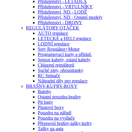
Příslušenství - LETADLA
Příslušenství - VRTULNÍKY
Příslušenství, ND - LODĚ
Příslušenství, ND - Ostatní modely
Příslušenství - DRONY
REGULÁTORY OTÁČEK
AUTO regulace
LETECKÉ a HELI regulace
LODNÍ regulace
Sety Regulátor+Motor
Programovací karty a přísluš.
Sensor kabely, ostaní kabely
Chlazení regulátorů
Suché zipy, oboustranky
RC Spínače
Náhradní díly pro regulace
BRAŠNY-KUFRY-BOXY
Batohy
Ostatní pouzdra-brašny
Pit bagy
Plastové boxy
Pouzdra na nářadí
Pouzdra na vysílače
Přepravní brašny-tašky-kufry
Tašky na auta