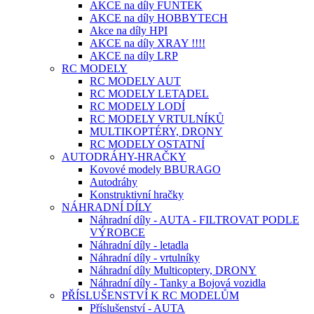
AKCE na díly FUNTEK
AKCE na díly HOBBYTECH
Akce na díly HPI
AKCE na díly XRAY !!!!
AKCE na díly LRP
RC MODELY
RC MODELY AUT
RC MODELY LETADEL
RC MODELY LODÍ
RC MODELY VRTULNÍKŮ
MULTIKOPTÉRY, DRONY
RC MODELY OSTATNÍ
AUTODRÁHY-HRAČKY
Kovové modely BBURAGO
Autodráhy
Konstruktivní hračky
NÁHRADNÍ DÍLY
Náhradní díly - AUTA - FILTROVAT PODLE
VÝROBCE
Náhradní díly - letadla
Náhradní díly - vrtulníky
Náhradní díly Multicoptery, DRONY
Náhradní díly - Tanky a Bojová vozidla
PŘÍSLUŠENSTVÍ K RC MODELŮM
Příslušenství - AUTA