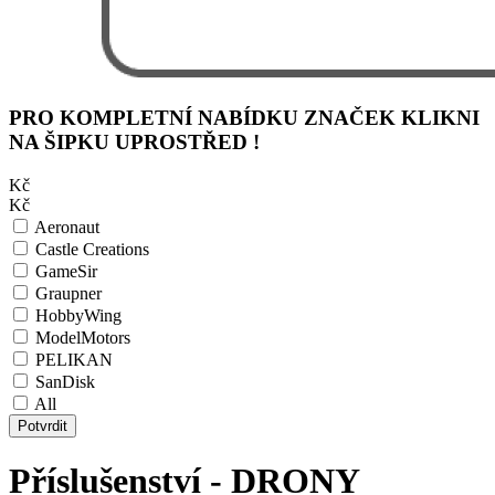
PRO KOMPLETNÍ NABÍDKU ZNAČEK KLIKNI
NA ŠIPKU UPROSTŘED !
Kč
Kč
Aeronaut
Castle Creations
GameSir
Graupner
HobbyWing
ModelMotors
PELIKAN
SanDisk
All
Potvrdit
Příslušenství - DRONY