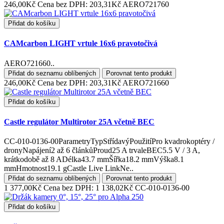
246,00Kč
Cena bez DPH: 203,31Kč
AERO721760
Přidat do košíku
CAMcarbon LIGHT vrtule 16x6 pravotočivá
AERO721660..
Přidat do seznamu oblíbených
Porovnat tento produkt
246,00Kč
Cena bez DPH: 203,31Kč
AERO721660
Přidat do košíku
Castle regulátor Multirotor 25A včetně BEC
CC-010-0136-00ParametryTypStřídavýPoužitíPro kvadrokoptéry /
dronyNapájení2 až 6 článkůProud25 A trvaleBEC5.5 V / 3 A,
krátkodobě až 8 ADélka43.7 mmŠířka18.2 mmVýška8.1
mmHmotnost19.1 gCastle Live LinkNe..
Přidat do seznamu oblíbených
Porovnat tento produkt
1 377,00Kč
Cena bez DPH: 1 138,02Kč
CC-010-0136-00
Přidat do košíku