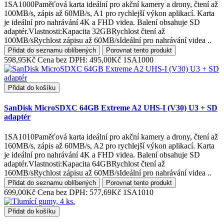
1SA1000Paměťová karta ideální pro akční kamery a drony, čtení až
100MB/s, zápis až 60MB/s, A1 pro rychlejší výkon aplikací. Karta
je ideální pro nahrávání 4K a FHD videa. Balení obsahuje SD
adaptér.Vlastnosti:Kapacita 32GBRychlost čtení až
100MB/sRychlost zápisu až 60MB/sIdeální pro nahrávání videa ..
Přidat do seznamu oblíbených
Porovnat tento produkt
598,95Kč
Cena bez DPH: 495,00Kč
1SA1000
Přidat do košíku
SanDisk MicroSDXC 64GB Extreme A2 UHS-I (V30) U3 + SD
adaptér
1SA1010Paměťová karta ideální pro akční kamery a drony, čtení až
160MB/s, zápis až 60MB/s, A2 pro rychlejší výkon aplikací. Karta
je ideální pro nahrávání 4K a FHD videa. Balení obsahuje SD
adaptér.Vlastnosti:Kapacita 64GBRychlost čtení až
160MB/sRychlost zápisu až 60MB/sIdeální pro nahrávání videa ..
Přidat do seznamu oblíbených
Porovnat tento produkt
699,00Kč
Cena bez DPH: 577,69Kč
1SA1010
Přidat do košíku