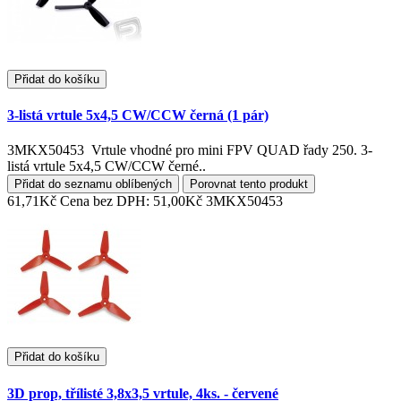
Přidat do košíku
3-listá vrtule 5x4,5 CW/CCW černá (1 pár)
3MKX50453 Vrtule vhodné pro mini FPV QUAD řady 250. 3-
listá vrtule 5x4,5 CW/CCW černé..
Přidat do seznamu oblíbených
Porovnat tento produkt
61,71Kč
Cena bez DPH: 51,00Kč
3MKX50453
Přidat do košíku
3D prop, třílisté 3,8x3,5 vrtule, 4ks. - červené