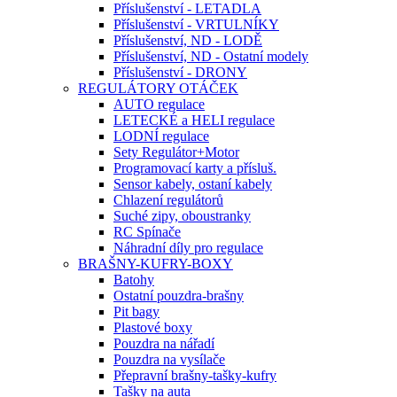
Příslušenství - LETADLA
Příslušenství - VRTULNÍKY
Příslušenství, ND - LODĚ
Příslušenství, ND - Ostatní modely
Příslušenství - DRONY
REGULÁTORY OTÁČEK
AUTO regulace
LETECKÉ a HELI regulace
LODNÍ regulace
Sety Regulátor+Motor
Programovací karty a přísluš.
Sensor kabely, ostaní kabely
Chlazení regulátorů
Suché zipy, oboustranky
RC Spínače
Náhradní díly pro regulace
BRAŠNY-KUFRY-BOXY
Batohy
Ostatní pouzdra-brašny
Pit bagy
Plastové boxy
Pouzdra na nářadí
Pouzdra na vysílače
Přepravní brašny-tašky-kufry
Tašky na auta