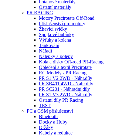
Potahové materiály
Ostatní materiály
PR RACING
Motory Precirotate Off-Road
Příslušenství pro motory
Žhavící svíčky
Spojkové bubínky
Výfuky a kolena
Tankování
Nářadí
Nálepky a polepy
Kola a disky Off-road PR-Racing
Oblečení a textil Precirotate
RC Modely - PR Racing
PR S1 V2 2WD - Náhr.díly
PR SB401 4WD - Nahr.díly
PR SC201 - Náhradní díly
PR S1 V3 2WD - Náhr.díly
Ostatní díly PR Racing
TEST
PC a GSM příslušenství
Bluetooth
Docky a Huby
Držáky
Kabely a redukce