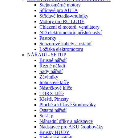
Stejnosměrné motory
Střídavé pro AUTA
Střídavé letadla-vrtulníky
Motory pro RC LODĚ
Chlazení el.motorů, ventilátory
ND elektromotorů, příslušenství
Pastorky
Senzorové kabely a ostatní
Ložiska elektromotoru
NÁŘADÍ - SETUP
Brusné nářadí
Řezné nářadí
Sady nářadí
Závitníky
Imbusové klíče
Nástrčkové klíče
TORX klíče
Kleště, Pinzety
Ploché a křížové šroubováky
Ostatní nářadí
Set-Up
Náhradní dříky a nádstavce
Nádstavce pro AKU šroubováky
Brusky HUDY
Elektrické nářadí