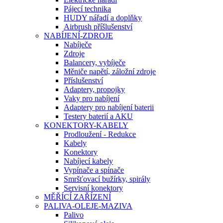
Pájecí technika
HUDY nářadí a doplňky
Airbrush příšlušenství
NABÍJENÍ-ZDROJE
Nabíječe
Zdroje
Balancery, vybíječe
Měniče napětí, záložní zdroje
Příslušenství
Adaptery, propojky
Vaky pro nabíjení
Adaptery pro nabíjení baterii
Testery baterií a AKU
KONEKTORY-KABELY
Prodloužení - Redukce
Kabely
Konektory
Nabíjecí kabely
Vypínače a spínače
Smršťovací bužírky, spirály
Servisní konektory
MĚŘÍCÍ ZAŘÍZENÍ
PALIVA-OLEJE-MAZIVA
Palivo