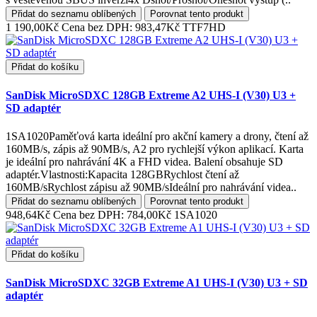
Přidat do seznamu oblíbených
Porovnat tento produkt
1 190,00Kč
Cena bez DPH: 983,47Kč
TTF7HD
Přidat do košíku
SanDisk MicroSDXC 128GB Extreme A2 UHS-I (V30) U3 +
SD adaptér
1SA1020Paměťová karta ideální pro akční kamery a drony, čtení až
160MB/s, zápis až 90MB/s, A2 pro rychlejší výkon aplikací. Karta
je ideální pro nahrávání 4K a FHD videa. Balení obsahuje SD
adaptér.Vlastnosti:Kapacita 128GBRychlost čtení až
160MB/sRychlost zápisu až 90MB/sIdeální pro nahrávání videa..
Přidat do seznamu oblíbených
Porovnat tento produkt
948,64Kč
Cena bez DPH: 784,00Kč
1SA1020
Přidat do košíku
SanDisk MicroSDXC 32GB Extreme A1 UHS-I (V30) U3 + SD
adaptér