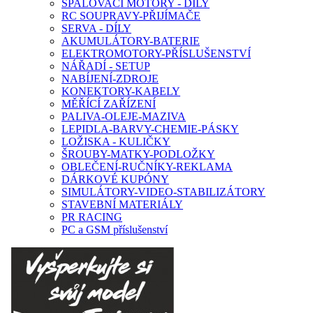
SPALOVACÍ MOTORY - DÍLY
RC SOUPRAVY-PŘIJÍMAČE
SERVA - DÍLY
AKUMULÁTORY-BATERIE
ELEKTROMOTORY-PŘÍSLUŠENSTVÍ
NÁŘADÍ - SETUP
NABÍJENÍ-ZDROJE
KONEKTORY-KABELY
MĚŘÍCÍ ZAŘÍZENÍ
PALIVA-OLEJE-MAZIVA
LEPIDLA-BARVY-CHEMIE-PÁSKY
LOŽISKA - KULIČKY
ŠROUBY-MATKY-PODLOŽKY
OBLEČENÍ-RUČNÍKY-REKLAMA
DÁRKOVÉ KUPÓNY
SIMULÁTORY-VIDEO-STABILIZÁTORY
STAVEBNÍ MATERIÁLY
PR RACING
PC a GSM příslušenství