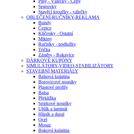
Piny - Válečky - Čepy
Segrovky
Stavěcí kroužky - válečky
OBLEČENÍ-RUČNÍKY-REKLAMA
Bundy
Čepice
Klíčenky - Ostatní
Mikiny
Ručníky - podložky
Trička
Zástěry - Rukavice
DÁRKOVÉ KUPÓNY
SIMULÁTORY-VIDEO-STABILIZÁTORY
STAVEBNÍ MATERIÁLY
Balsová kulatina
Borovicové nosníky
Plastové profily
Balsa
Překližka
Smrkové nosníky
Uhlík a laminát
Hliník a dural
Ocel
Mosaz
Buková kulatina