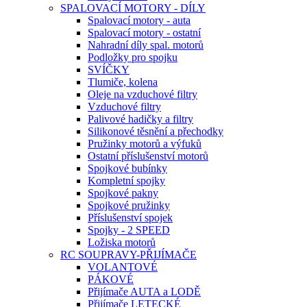
SPALOVACÍ MOTORY - DÍLY
Spalovací motory - auta
Spalovací motory - ostatní
Nahradní díly spal. motorů
Podložky pro spojku
SVÍČKY
Tlumiče, kolena
Oleje na vzduchové filtry
Vzduchové filtry
Palivové hadičky a filtry
Silikonové těsnění a přechodky
Pružinky motorů a výfuků
Ostatní příslušenství motorů
Spojkové bubínky
Kompletní spojky
Spojkové pakny
Spojkové pružinky
Příslušenství spojek
Spojky - 2 SPEED
Ložiska motorů
RC SOUPRAVY-PŘIJÍMAČE
VOLANTOVÉ
PÁKOVÉ
Přijímače AUTA a LODĚ
Přijímače LETECKÉ