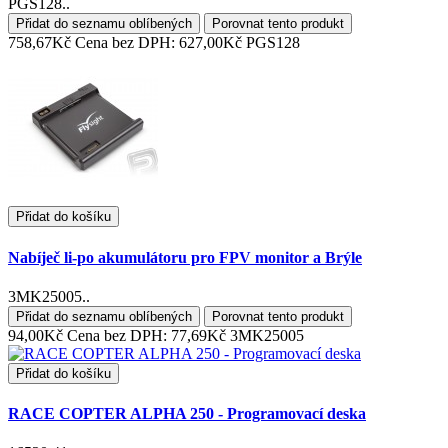
PGS128..
Přidat do seznamu oblíbených
Porovnat tento produkt
758,67Kč
Cena bez DPH: 627,00Kč
PGS128
Přidat do košíku
Nabíječ li-po akumulátoru pro FPV monitor a Brýle
3MK25005..
Přidat do seznamu oblíbených
Porovnat tento produkt
94,00Kč
Cena bez DPH: 77,69Kč
3MK25005
Přidat do košíku
RACE COPTER ALPHA 250 - Programovací deska