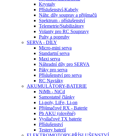
Krystaly
Příslušenství-Kabely
Náhr. díly souprav a přijímačů
Spektrum - příslušenství
Telemetrie/Stabilizátory
Volanty pro RC Soupravy
Pulty a popruhy
SERVA - DÍLY
Micro-mini serva
Standartní serva
Maxi serva
Náhradní díly pro SERVA
Páky pro serva
Příslušenství pro serva
RC Naviáky
AKUMULÁTORY-BATERIE
NiMh - NiCd
Samostatné články
Li-poly, LiFe, Li-on
Přijímačové RX - Baterie
Pb AKU (olověné)
Vysílačové TX baterie
Příslušenství
Testery baterií
ELEKTROMOTORY-PŘÍSLUŠENSTVÍ