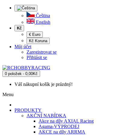
Čeština
English
Kč
€ Euro
Kč Koruna
Můj účet
Zaregistrovat se
Přihlásit se
0 položek - 0,00Kč
Váš nákupní košík je prázdný!
Menu
PRODUKTY
AKČNÍ NABÍDKA
Akce na díly AXIAL Racing
Agama-VÝPRODEJ
AKCE na díly ARRMA