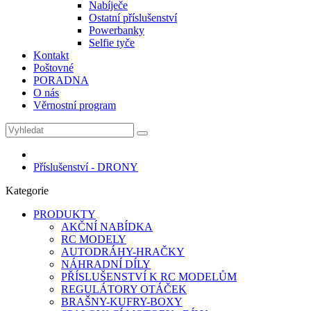
Nabíječe
Ostatní příslušenství
Powerbanky
Selfie tyče
Kontakt
Poštovné
PORADNA
O nás
Věrnostní program
Příslušenství - DRONY
Kategorie
PRODUKTY
AKČNÍ NABÍDKA
RC MODELY
AUTODRÁHY-HRAČKY
NÁHRADNÍ DÍLY
PŘÍSLUŠENSTVÍ K RC MODELŮM
REGULÁTORY OTÁČEK
BRAŠNY-KUFRY-BOXY