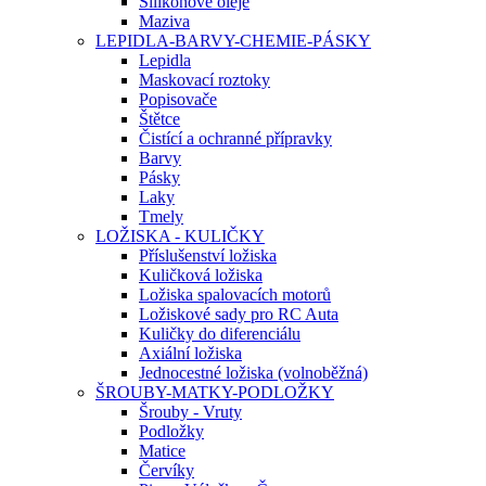
Silikonové oleje
Maziva
LEPIDLA-BARVY-CHEMIE-PÁSKY
Lepidla
Maskovací roztoky
Popisovače
Štětce
Čistící a ochranné přípravky
Barvy
Pásky
Laky
Tmely
LOŽISKA - KULIČKY
Příslušenství ložiska
Kuličková ložiska
Ložiska spalovacích motorů
Ložiskové sady pro RC Auta
Kuličky do diferenciálu
Axiální ložiska
Jednocestné ložiska (volnoběžná)
ŠROUBY-MATKY-PODLOŽKY
Šrouby - Vruty
Podložky
Matice
Červíky