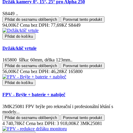
Držák kamery 0°, 15°, 25° pro Alpha 250
S8449 ..
Přidat do seznamu oblíbených
Porovnat tento produkt
94,00Kč
Cena bez DPH: 77,69Kč
S8449
Přidat do košíku
Držák/klíč vrtule
165800 šířka: 60mm, délka 123mm..
Přidat do seznamu oblíbených
Porovnat tento produkt
56,00Kč
Cena bez DPH: 46,28Kč
165800
Přidat do košíku
FPV - Brýle + baterie + nabíječ
3MK25081 FPV brýle pro rekreační i profesionální létání s
modely...
Přidat do seznamu oblíbených
Porovnat tento produkt
4 740,78Kč
Cena bez DPH: 3 918,00Kč
3MK25081