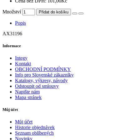
Cena bez DPH: 101,00Kč
Množství
Přidat do košíku
Popis
AX31196
Informace
Integy
Kontakt
OBCHODNÍ PODMÍNKY
Info pro Slovenské zákazníky
Katalogy, výkresy, návody
Odstoupit od smlouvy
Napište nám
Mapa stránek
Můj účet
Můj účet
Historie objednávek
Seznam oblíbených
Novinky