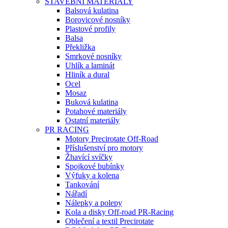
STAVEBNÍ MATERIÁLY
Balsová kulatina
Borovicové nosníky
Plastové profily
Balsa
Překližka
Smrkové nosníky
Uhlík a laminát
Hliník a dural
Ocel
Mosaz
Buková kulatina
Potahové materiály
Ostatní materiály
PR RACING
Motory Precirotate Off-Road
Příslušenství pro motory
Žhavící svíčky
Spojkové bubínky
Výfuky a kolena
Tankování
Nářadí
Nálepky a polepy
Kola a disky Off-road PR-Racing
Oblečení a textil Precirotate