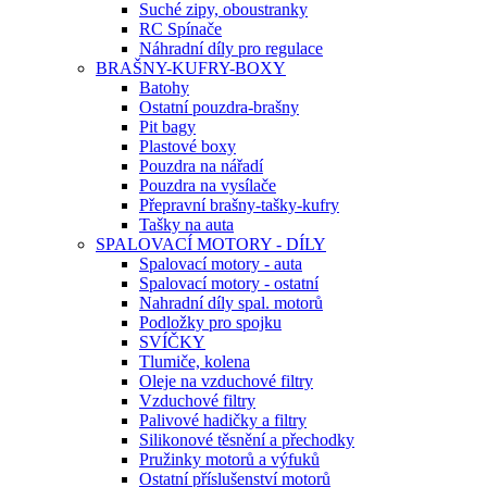
Suché zipy, oboustranky
RC Spínače
Náhradní díly pro regulace
BRAŠNY-KUFRY-BOXY
Batohy
Ostatní pouzdra-brašny
Pit bagy
Plastové boxy
Pouzdra na nářadí
Pouzdra na vysílače
Přepravní brašny-tašky-kufry
Tašky na auta
SPALOVACÍ MOTORY - DÍLY
Spalovací motory - auta
Spalovací motory - ostatní
Nahradní díly spal. motorů
Podložky pro spojku
SVÍČKY
Tlumiče, kolena
Oleje na vzduchové filtry
Vzduchové filtry
Palivové hadičky a filtry
Silikonové těsnění a přechodky
Pružinky motorů a výfuků
Ostatní příslušenství motorů