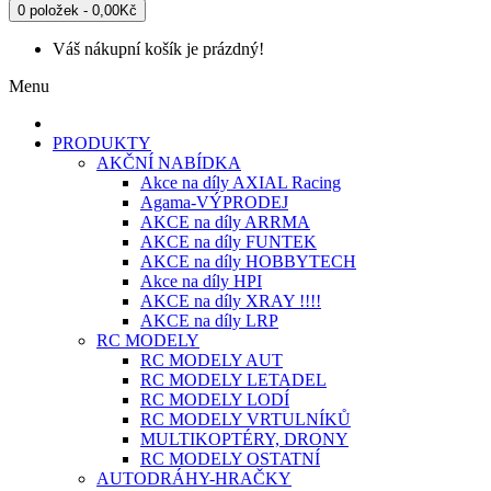
0 položek - 0,00Kč
Váš nákupní košík je prázdný!
Menu
PRODUKTY
AKČNÍ NABÍDKA
Akce na díly AXIAL Racing
Agama-VÝPRODEJ
AKCE na díly ARRMA
AKCE na díly FUNTEK
AKCE na díly HOBBYTECH
Akce na díly HPI
AKCE na díly XRAY !!!!
AKCE na díly LRP
RC MODELY
RC MODELY AUT
RC MODELY LETADEL
RC MODELY LODÍ
RC MODELY VRTULNÍKŮ
MULTIKOPTÉRY, DRONY
RC MODELY OSTATNÍ
AUTODRÁHY-HRAČKY