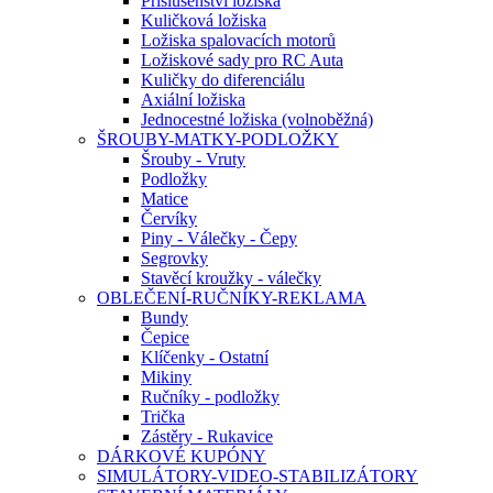
Příslušenství ložiska
Kuličková ložiska
Ložiska spalovacích motorů
Ložiskové sady pro RC Auta
Kuličky do diferenciálu
Axiální ložiska
Jednocestné ložiska (volnoběžná)
ŠROUBY-MATKY-PODLOŽKY
Šrouby - Vruty
Podložky
Matice
Červíky
Piny - Válečky - Čepy
Segrovky
Stavěcí kroužky - válečky
OBLEČENÍ-RUČNÍKY-REKLAMA
Bundy
Čepice
Klíčenky - Ostatní
Mikiny
Ručníky - podložky
Trička
Zástěry - Rukavice
DÁRKOVÉ KUPÓNY
SIMULÁTORY-VIDEO-STABILIZÁTORY