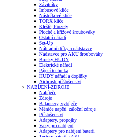
Závitníky
Imbusové klíče
Nástrčkové klíče
TORX klíče
Kleště, Pinzety
Ploché a křížové šroubováky
Ostatní nářadí
Set-Up
Náhradní dříky a nádstavce
Nádstavce pro AKU šroubováky
Brusky HUDY
Elektrické nářadí
Pájecí technika
HUDY nářadí a doplňky
Airbrush příšlušenství
NABÍJENÍ-ZDROJE
Nabíječe
Zdroje
Balancery, vybíječe
Měniče napětí, záložní zdroje
Příslušenství
Adaptery, propojky
Vaky pro nabíjení
Adaptery pro nabíjení baterii
Testery baterií a AKU