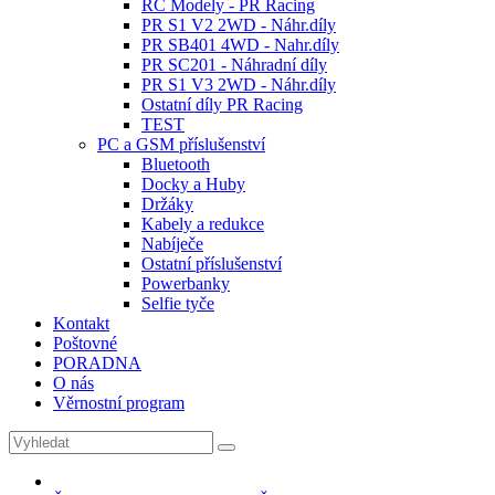
RC Modely - PR Racing
PR S1 V2 2WD - Náhr.díly
PR SB401 4WD - Nahr.díly
PR SC201 - Náhradní díly
PR S1 V3 2WD - Náhr.díly
Ostatní díly PR Racing
TEST
PC a GSM příslušenství
Bluetooth
Docky a Huby
Držáky
Kabely a redukce
Nabíječe
Ostatní příslušenství
Powerbanky
Selfie tyče
Kontakt
Poštovné
PORADNA
O nás
Věrnostní program