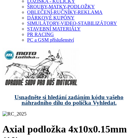
LOŽISKA - KULIČKY
ŠROUBY-MATKY-PODLOŽKY
OBLEČENÍ-RUČNÍKY-REKLAMA
DÁRKOVÉ KUPÓNY
SIMULÁTORY-VIDEO-STABILIZÁTORY
STAVEBNÍ MATERIÁLY
PR RACING
PC a GSM příslušenství
Usnadněte si hledání zadáním kódu vašeho
náhradního dílu do políčka Vyhledat.
Axial podložka 4x10x0.15mm