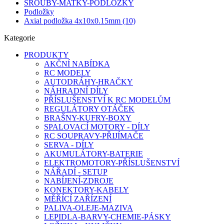
ŠROUBY-MATKY-PODLOŽKY
Podložky
Axial podložka 4x10x0.15mm (10)
Kategorie
PRODUKTY
AKČNÍ NABÍDKA
RC MODELY
AUTODRÁHY-HRAČKY
NÁHRADNÍ DÍLY
PŘÍSLUŠENSTVÍ K RC MODELŮM
REGULÁTORY OTÁČEK
BRAŠNY-KUFRY-BOXY
SPALOVACÍ MOTORY - DÍLY
RC SOUPRAVY-PŘIJÍMAČE
SERVA - DÍLY
AKUMULÁTORY-BATERIE
ELEKTROMOTORY-PŘÍSLUŠENSTVÍ
NÁŘADÍ - SETUP
NABÍJENÍ-ZDROJE
KONEKTORY-KABELY
MĚŘÍCÍ ZAŘÍZENÍ
PALIVA-OLEJE-MAZIVA
LEPIDLA-BARVY-CHEMIE-PÁSKY