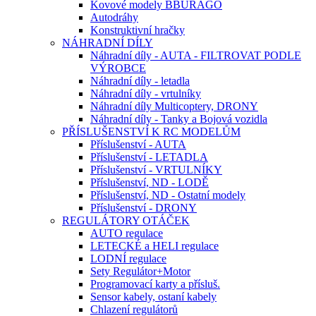
Kovové modely BBURAGO
Autodráhy
Konstruktivní hračky
NÁHRADNÍ DÍLY
Náhradní díly - AUTA - FILTROVAT PODLE
VÝROBCE
Náhradní díly - letadla
Náhradní díly - vrtulníky
Náhradní díly Multicoptery, DRONY
Náhradní díly - Tanky a Bojová vozidla
PŘÍSLUŠENSTVÍ K RC MODELŮM
Příslušenství - AUTA
Příslušenství - LETADLA
Příslušenství - VRTULNÍKY
Příslušenství, ND - LODĚ
Příslušenství, ND - Ostatní modely
Příslušenství - DRONY
REGULÁTORY OTÁČEK
AUTO regulace
LETECKÉ a HELI regulace
LODNÍ regulace
Sety Regulátor+Motor
Programovací karty a přísluš.
Sensor kabely, ostaní kabely
Chlazení regulátorů