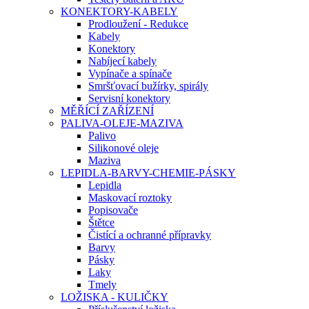
KONEKTORY-KABELY
Prodloužení - Redukce
Kabely
Konektory
Nabíjecí kabely
Vypínače a spínače
Smršťovací bužírky, spirály
Servisní konektory
MĚŘÍCÍ ZAŘÍZENÍ
PALIVA-OLEJE-MAZIVA
Palivo
Silikonové oleje
Maziva
LEPIDLA-BARVY-CHEMIE-PÁSKY
Lepidla
Maskovací roztoky
Popisovače
Štětce
Čistící a ochranné přípravky
Barvy
Pásky
Laky
Tmely
LOŽISKA - KULIČKY