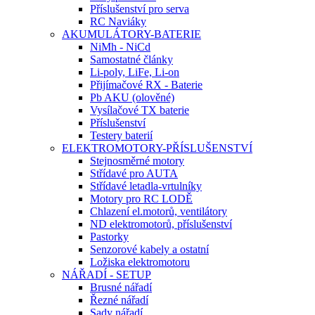
Příslušenství pro serva
RC Naviáky
AKUMULÁTORY-BATERIE
NiMh - NiCd
Samostatné články
Li-poly, LiFe, Li-on
Přijímačové RX - Baterie
Pb AKU (olověné)
Vysílačové TX baterie
Příslušenství
Testery baterií
ELEKTROMOTORY-PŘÍSLUŠENSTVÍ
Stejnosměrné motory
Střídavé pro AUTA
Střídavé letadla-vrtulníky
Motory pro RC LODĚ
Chlazení el.motorů, ventilátory
ND elektromotorů, příslušenství
Pastorky
Senzorové kabely a ostatní
Ložiska elektromotoru
NÁŘADÍ - SETUP
Brusné nářadí
Řezné nářadí
Sady nářadí