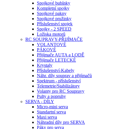
Spojkové bubínky
Kompletní spojky
Spojkové pakny
Spojkové pružinky
Příslušenství spojek
Spojky - 2 SPEED
Ložiska motorů
RC SOUPRAVY-PŘIJÍMAČE
VOLANTOVÉ
PÁKOVÉ
Přijímače AUTA a LODĚ
Přijímače LETECKÉ
Krystaly
Příslušenství-Kabely
Náhr. díly souprav a přijímačů
Spektrum - příslušenství
Telemetrie/Stabilizátory
Volanty pro RC Soupravy
Pulty a popruhy
SERVA - DÍLY
Micro-mini serva
Standartní serva
Maxi serva
Náhradní díly pro SERVA
Páky pro serva