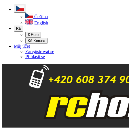
Čeština
English
Kč
€ Euro
Kč Koruna
Můj účet
Zaregistrovat se
Přihlásit se