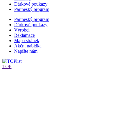
Dárkové poukazy
Partneský program
Partneský program
Dárkové poukazy
Výrobci
Reklamace
Mapa stránek
Akční nabídka
Napište nám
TOP