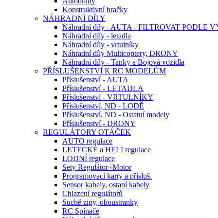
Autodráhy
Konstruktivní hračky
NÁHRADNÍ DÍLY
Náhradní díly - AUTA - FILTROVAT PODLE
Náhradní díly - letadla
Náhradní díly - vrtulníky
Náhradní díly Multicoptery, DRONY
Náhradní díly - Tanky a Bojová vozidla
PŘÍSLUŠENSTVÍ K RC MODELŮM
Příslušenství - AUTA
Příslušenství - LETADLA
Příslušenství - VRTULNÍKY
Příslušenství, ND - LODĚ
Příslušenství, ND - Ostatní modely
Příslušenství - DRONY
REGULÁTORY OTÁČEK
AUTO regulace
LETECKÉ a HELI regulace
LODNÍ regulace
Sety Regulátor+Motor
Programovací karty a přísluš.
Sensor kabely, ostaní kabely
Chlazení regulátorů
Suché zipy, oboustranky
RC Spínače