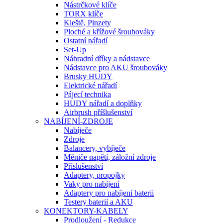
Nástrčkové klíče
TORX klíče
Kleště, Pinzety
Ploché a křížové šroubováky
Ostatní nářadí
Set-Up
Náhradní dříky a nádstavce
Nádstavce pro AKU šroubováky
Brusky HUDY
Elektrické nářadí
Pájecí technika
HUDY nářadí a doplňky
Airbrush příšlušenství
NABÍJENÍ-ZDROJE
Nabíječe
Zdroje
Balancery, vybíječe
Měniče napětí, záložní zdroje
Příslušenství
Adaptery, propojky
Vaky pro nabíjení
Adaptery pro nabíjení baterii
Testery baterií a AKU
KONEKTORY-KABELY
Prodloužení - Redukce