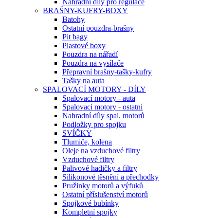
Náhradní díly pro regulace
BRAŠNY-KUFRY-BOXY
Batohy
Ostatní pouzdra-brašny
Pit bagy
Plastové boxy
Pouzdra na nářadí
Pouzdra na vysílače
Přepravní brašny-tašky-kufry
Tašky na auta
SPALOVACÍ MOTORY - DÍLY
Spalovací motory - auta
Spalovací motory - ostatní
Nahradní díly spal. motorů
Podložky pro spojku
SVÍČKY
Tlumiče, kolena
Oleje na vzduchové filtry
Vzduchové filtry
Palivové hadičky a filtry
Silikonové těsnění a přechodky
Pružinky motorů a výfuků
Ostatní příslušenství motorů
Spojkové bubínky
Kompletní spojky