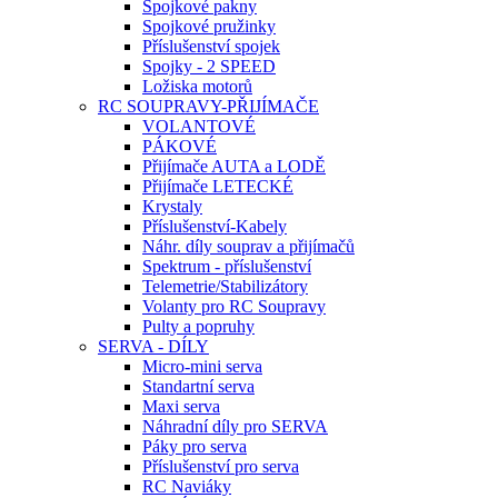
Spojkové pakny
Spojkové pružinky
Příslušenství spojek
Spojky - 2 SPEED
Ložiska motorů
RC SOUPRAVY-PŘIJÍMAČE
VOLANTOVÉ
PÁKOVÉ
Přijímače AUTA a LODĚ
Přijímače LETECKÉ
Krystaly
Příslušenství-Kabely
Náhr. díly souprav a přijímačů
Spektrum - příslušenství
Telemetrie/Stabilizátory
Volanty pro RC Soupravy
Pulty a popruhy
SERVA - DÍLY
Micro-mini serva
Standartní serva
Maxi serva
Náhradní díly pro SERVA
Páky pro serva
Příslušenství pro serva
RC Naviáky