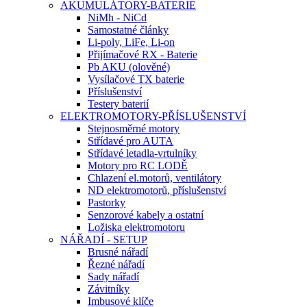
AKUMULÁTORY-BATERIE
NiMh - NiCd
Samostatné články
Li-poly, LiFe, Li-on
Přijímačové RX - Baterie
Pb AKU (olověné)
Vysílačové TX baterie
Příslušenství
Testery baterií
ELEKTROMOTORY-PŘÍSLUŠENSTVÍ
Stejnosměrné motory
Střídavé pro AUTA
Střídavé letadla-vrtulníky
Motory pro RC LODĚ
Chlazení el.motorů, ventilátory
ND elektromotorů, příslušenství
Pastorky
Senzorové kabely a ostatní
Ložiska elektromotoru
NÁŘADÍ - SETUP
Brusné nářadí
Řezné nářadí
Sady nářadí
Závitníky
Imbusové klíče