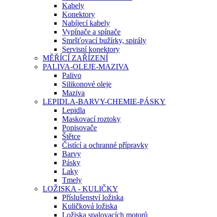
Kabely
Konektory
Nabíjecí kabely
Vypínače a spínače
Smršťovací bužírky, spirály
Servisní konektory
MĚŘÍCÍ ZAŘÍZENÍ
PALIVA-OLEJE-MAZIVA
Palivo
Silikonové oleje
Maziva
LEPIDLA-BARVY-CHEMIE-PÁSKY
Lepidla
Maskovací roztoky
Popisovače
Štětce
Čistící a ochranné přípravky
Barvy
Pásky
Laky
Tmely
LOŽISKA - KULIČKY
Příslušenství ložiska
Kuličková ložiska
Ložiska spalovacích motorů