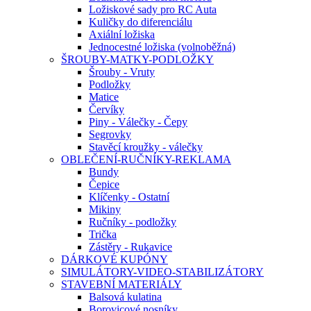
Ložiskové sady pro RC Auta
Kuličky do diferenciálu
Axiální ložiska
Jednocestné ložiska (volnoběžná)
ŠROUBY-MATKY-PODLOŽKY
Šrouby - Vruty
Podložky
Matice
Červíky
Piny - Válečky - Čepy
Segrovky
Stavěcí kroužky - válečky
OBLEČENÍ-RUČNÍKY-REKLAMA
Bundy
Čepice
Klíčenky - Ostatní
Mikiny
Ručníky - podložky
Trička
Zástěry - Rukavice
DÁRKOVÉ KUPÓNY
SIMULÁTORY-VIDEO-STABILIZÁTORY
STAVEBNÍ MATERIÁLY
Balsová kulatina
Borovicové nosníky