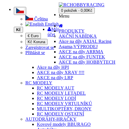
0 položek - 0,00Kč
Menu
Čeština
English
Můj
Kč
PRODUKTY
účet
€ Euro
AKČNÍ NABÍDKA
Akce na díly AXIAL Racing
Kč Koruna
Agama-VÝPRODEJ
Zaregistrovat se
AKCE na díly ARRMA
Přihlásit se
AKCE na díly FUNTEK
AKCE na díly HOBBYTECH
Akce na díly HPI
AKCE na díly XRAY !!!!
AKCE na díly LRP
RC MODELY
RC MODELY AUT
RC MODELY LETADEL
RC MODELY LODÍ
RC MODELY VRTULNÍKŮ
MULTIKOPTÉRY, DRONY
RC MODELY OSTATNÍ
AUTODRÁHY-HRAČKY
Kovové modely BBURAGO