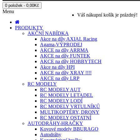
0 položek - 0,00Kč
Menu
Váš nákupní košík je prázdný!
PRODUKTY
AKČNÍ NABÍDKA
Akce na díly AXIAL Racing
Agama-VÝPRODEJ
AKCE na díly ARRMA
AKCE na díly FUNTEK
AKCE na díly HOBBYTECH
Akce na díly HPI
AKCE na díly XRAY !!!!
AKCE na díly LRP
RC MODELY
RC MODELY AUT
RC MODELY LETADEL
RC MODELY LODÍ
RC MODELY VRTULNÍKŮ
MULTIKOPTÉRY, DRONY
RC MODELY OSTATNÍ
AUTODRÁHY-HRAČKY
Kovové modely BBURAGO
Autodráhy