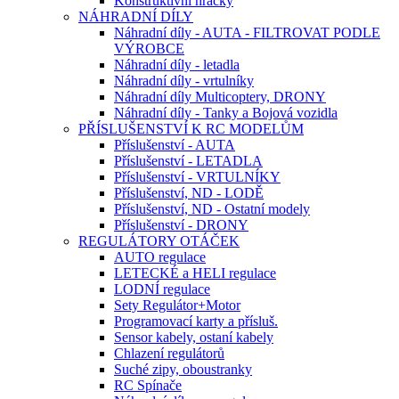
Konstruktivní hračky
NÁHRADNÍ DÍLY
Náhradní díly - AUTA - FILTROVAT PODLE
VÝROBCE
Náhradní díly - letadla
Náhradní díly - vrtulníky
Náhradní díly Multicoptery, DRONY
Náhradní díly - Tanky a Bojová vozidla
PŘÍSLUŠENSTVÍ K RC MODELŮM
Příslušenství - AUTA
Příslušenství - LETADLA
Příslušenství - VRTULNÍKY
Příslušenství, ND - LODĚ
Příslušenství, ND - Ostatní modely
Příslušenství - DRONY
REGULÁTORY OTÁČEK
AUTO regulace
LETECKÉ a HELI regulace
LODNÍ regulace
Sety Regulátor+Motor
Programovací karty a přísluš.
Sensor kabely, ostaní kabely
Chlazení regulátorů
Suché zipy, oboustranky
RC Spínače