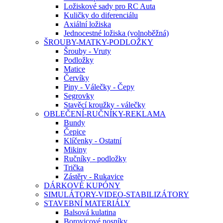
Ložiskové sady pro RC Auta
Kuličky do diferenciálu
Axiální ložiska
Jednocestné ložiska (volnoběžná)
ŠROUBY-MATKY-PODLOŽKY
Šrouby - Vruty
Podložky
Matice
Červíky
Piny - Válečky - Čepy
Segrovky
Stavěcí kroužky - válečky
OBLEČENÍ-RUČNÍKY-REKLAMA
Bundy
Čepice
Klíčenky - Ostatní
Mikiny
Ručníky - podložky
Trička
Zástěry - Rukavice
DÁRKOVÉ KUPÓNY
SIMULÁTORY-VIDEO-STABILIZÁTORY
STAVEBNÍ MATERIÁLY
Balsová kulatina
Borovicové nosníky