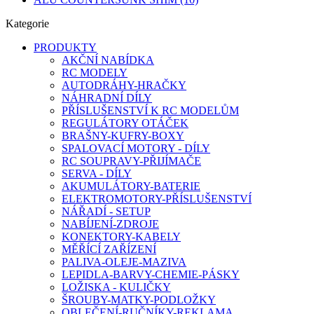
Kategorie
PRODUKTY
AKČNÍ NABÍDKA
RC MODELY
AUTODRÁHY-HRAČKY
NÁHRADNÍ DÍLY
PŘÍSLUŠENSTVÍ K RC MODELŮM
REGULÁTORY OTÁČEK
BRAŠNY-KUFRY-BOXY
SPALOVACÍ MOTORY - DÍLY
RC SOUPRAVY-PŘIJÍMAČE
SERVA - DÍLY
AKUMULÁTORY-BATERIE
ELEKTROMOTORY-PŘÍSLUŠENSTVÍ
NÁŘADÍ - SETUP
NABÍJENÍ-ZDROJE
KONEKTORY-KABELY
MĚŘÍCÍ ZAŘÍZENÍ
PALIVA-OLEJE-MAZIVA
LEPIDLA-BARVY-CHEMIE-PÁSKY
LOŽISKA - KULIČKY
ŠROUBY-MATKY-PODLOŽKY
OBLEČENÍ-RUČNÍKY-REKLAMA