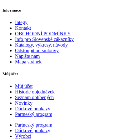
Informace
Integy
Kontakt
OBCHODNÍ PODMÍNKY
Info pro Slovenské zákazníky
Katalogy, výkresy, návody
Odstoupit od smlouvy
Napište nám
Mapa stránek
Můj účet
Můj účet
Historie objednávek
Seznam oblíbených
Novinky
Dárkové poukazy
Partneský program
Partneský program
Dárkové poukazy
Výrobci