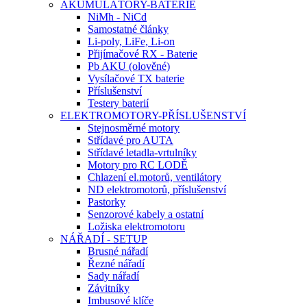
AKUMULÁTORY-BATERIE
NiMh - NiCd
Samostatné články
Li-poly, LiFe, Li-on
Přijímačové RX - Baterie
Pb AKU (olověné)
Vysílačové TX baterie
Příslušenství
Testery baterií
ELEKTROMOTORY-PŘÍSLUŠENSTVÍ
Stejnosměrné motory
Střídavé pro AUTA
Střídavé letadla-vrtulníky
Motory pro RC LODĚ
Chlazení el.motorů, ventilátory
ND elektromotorů, příslušenství
Pastorky
Senzorové kabely a ostatní
Ložiska elektromotoru
NÁŘADÍ - SETUP
Brusné nářadí
Řezné nářadí
Sady nářadí
Závitníky
Imbusové klíče