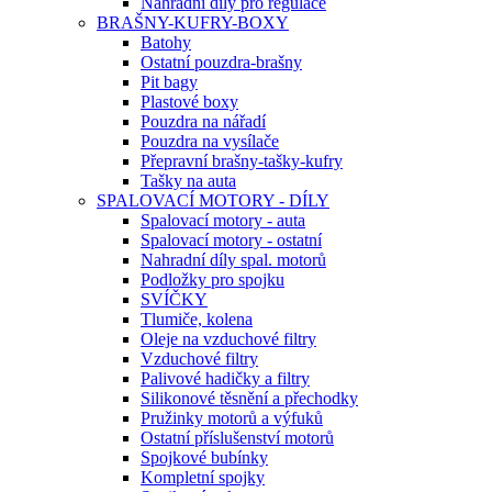
Náhradní díly pro regulace
BRAŠNY-KUFRY-BOXY
Batohy
Ostatní pouzdra-brašny
Pit bagy
Plastové boxy
Pouzdra na nářadí
Pouzdra na vysílače
Přepravní brašny-tašky-kufry
Tašky na auta
SPALOVACÍ MOTORY - DÍLY
Spalovací motory - auta
Spalovací motory - ostatní
Nahradní díly spal. motorů
Podložky pro spojku
SVÍČKY
Tlumiče, kolena
Oleje na vzduchové filtry
Vzduchové filtry
Palivové hadičky a filtry
Silikonové těsnění a přechodky
Pružinky motorů a výfuků
Ostatní příslušenství motorů
Spojkové bubínky
Kompletní spojky