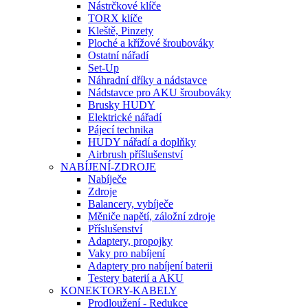
Nástrčkové klíče
TORX klíče
Kleště, Pinzety
Ploché a křížové šroubováky
Ostatní nářadí
Set-Up
Náhradní dříky a nádstavce
Nádstavce pro AKU šroubováky
Brusky HUDY
Elektrické nářadí
Pájecí technika
HUDY nářadí a doplňky
Airbrush příšlušenství
NABÍJENÍ-ZDROJE
Nabíječe
Zdroje
Balancery, vybíječe
Měniče napětí, záložní zdroje
Příslušenství
Adaptery, propojky
Vaky pro nabíjení
Adaptery pro nabíjení baterii
Testery baterií a AKU
KONEKTORY-KABELY
Prodloužení - Redukce