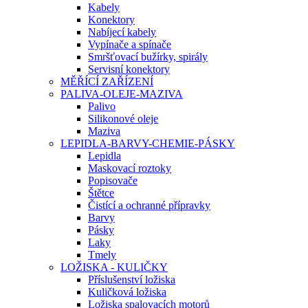
Kabely
Konektory
Nabíjecí kabely
Vypínače a spínače
Smršťovací bužírky, spirály
Servisní konektory
MĚŘÍCÍ ZAŘÍZENÍ
PALIVA-OLEJE-MAZIVA
Palivo
Silikonové oleje
Maziva
LEPIDLA-BARVY-CHEMIE-PÁSKY
Lepidla
Maskovací roztoky
Popisovače
Štětce
Čistící a ochranné přípravky
Barvy
Pásky
Laky
Tmely
LOŽISKA - KULIČKY
Příslušenství ložiska
Kuličková ložiska
Ložiska spalovacích motorů