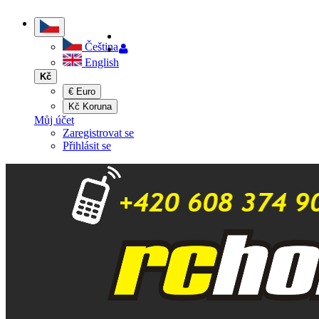
Čeština
English
Kč
€ Euro
Kč Koruna
Můj účet
Zaregistrovat se
Přihlásit se