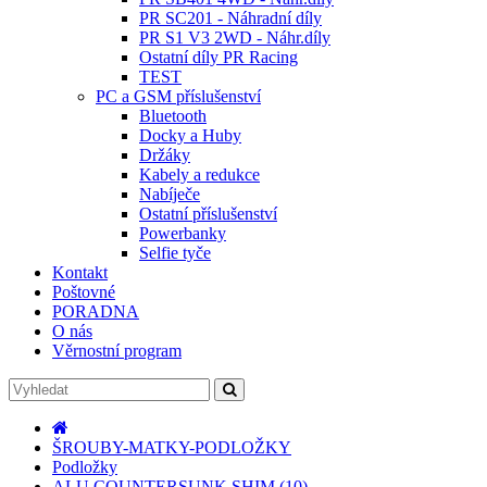
PR SC201 - Náhradní díly
PR S1 V3 2WD - Náhr.díly
Ostatní díly PR Racing
TEST
PC a GSM příslušenství
Bluetooth
Docky a Huby
Držáky
Kabely a redukce
Nabíječe
Ostatní příslušenství
Powerbanky
Selfie tyče
Kontakt
Poštovné
PORADNA
O nás
Věrnostní program
ŠROUBY-MATKY-PODLOŽKY
Podložky
ALU COUNTERSUNK SHIM (10)