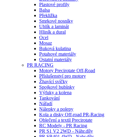
Plastové profily
Balsa
Překližka
Smrkové nosníky
Uhlík a laminát
Hliník a dural
Ocel
Mosaz
Buková kulatina
Potahové materiály
Ostatní materiály
PR RACING
Motory Precirotate Off-Road
Příslušenství pro motory
Žhavící svíčky
Spojkové bubínky
Výfuky a kolena
Tankování
Nářadí
Nálepky a polepy
Kola a disky Off-road PR-Racing
Oblečení a textil Precirotate
RC Modely - PR Racing
PR S1 V2 2WD - Náhr.díly
PR SB401 4WD - Nahr.díly