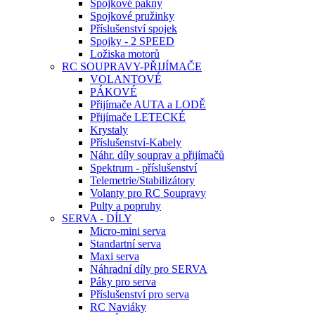
Spojkové pakny
Spojkové pružinky
Příslušenství spojek
Spojky - 2 SPEED
Ložiska motorů
RC SOUPRAVY-PŘIJÍMAČE
VOLANTOVÉ
PÁKOVÉ
Přijímače AUTA a LODĚ
Přijímače LETECKÉ
Krystaly
Příslušenství-Kabely
Náhr. díly souprav a přijímačů
Spektrum - příslušenství
Telemetrie/Stabilizátory
Volanty pro RC Soupravy
Pulty a popruhy
SERVA - DÍLY
Micro-mini serva
Standartní serva
Maxi serva
Náhradní díly pro SERVA
Páky pro serva
Příslušenství pro serva
RC Naviáky