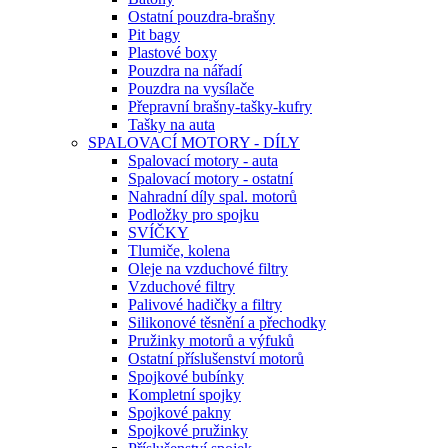
Ostatní pouzdra-brašny
Pit bagy
Plastové boxy
Pouzdra na nářadí
Pouzdra na vysílače
Přepravní brašny-tašky-kufry
Tašky na auta
SPALOVACÍ MOTORY - DÍLY
Spalovací motory - auta
Spalovací motory - ostatní
Nahradní díly spal. motorů
Podložky pro spojku
SVÍČKY
Tlumiče, kolena
Oleje na vzduchové filtry
Vzduchové filtry
Palivové hadičky a filtry
Silikonové těsnění a přechodky
Pružinky motorů a výfuků
Ostatní příslušenství motorů
Spojkové bubínky
Kompletní spojky
Spojkové pakny
Spojkové pružinky