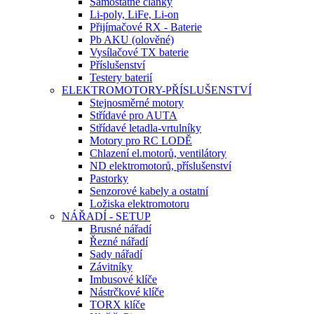
Samostatné články
Li-poly, LiFe, Li-on
Přijímačové RX - Baterie
Pb AKU (olověné)
Vysílačové TX baterie
Příslušenství
Testery baterií
ELEKTROMOTORY-PŘÍSLUŠENSTVÍ
Stejnosměrné motory
Střídavé pro AUTA
Střídavé letadla-vrtulníky
Motory pro RC LODĚ
Chlazení el.motorů, ventilátory
ND elektromotorů, příslušenství
Pastorky
Senzorové kabely a ostatní
Ložiska elektromotoru
NÁŘADÍ - SETUP
Brusné nářadí
Řezné nářadí
Sady nářadí
Závitníky
Imbusové klíče
Nástrčkové klíče
TORX klíče