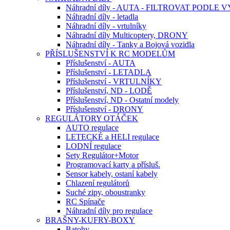
Náhradní díly - AUTA - FILTROVAT PODLE
Náhradní díly - letadla
Náhradní díly - vrtulníky
Náhradní díly Multicoptery, DRONY
Náhradní díly - Tanky a Bojová vozidla
PŘÍSLUŠENSTVÍ K RC MODELŮM
Příslušenství - AUTA
Příslušenství - LETADLA
Příslušenství - VRTULNÍKY
Příslušenství, ND - LODĚ
Příslušenství, ND - Ostatní modely
Příslušenství - DRONY
REGULÁTORY OTÁČEK
AUTO regulace
LETECKÉ a HELI regulace
LODNÍ regulace
Sety Regulátor+Motor
Programovací karty a přísluš.
Sensor kabely, ostaní kabely
Chlazení regulátorů
Suché zipy, oboustranky
RC Spínače
Náhradní díly pro regulace
BRAŠNY-KUFRY-BOXY
Batohy