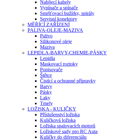
Nabíjecí kabely
Vypínače a spínače
Smršťovací bužírky, spirály
Servisní konektory
MĚŘÍCÍ ZAŘÍZENÍ
PALIVA-OLEJE-MAZIVA
Palivo
Silikonové oleje
Maziva
LEPIDLA-BARVY-CHEMIE-PÁSKY
Lepidla
Maskovací roztoky
Popisovače
Štětce
Čistící a ochranné přípravky
Barvy
Pásky
Laky
Tmely
LOŽISKA - KULIČKY
Příslušenství ložiska
Kuličková ložiska
Ložiska spalovacích motorů
Ložiskové sady pro RC Auta
Kuličky do diferenciálu