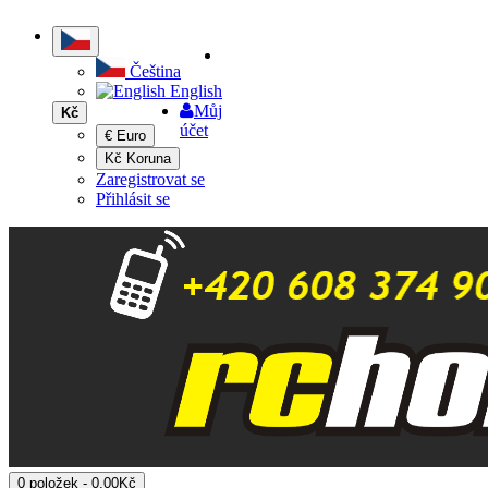
Čeština
English
Můj
Kč
účet
€ Euro
Kč Koruna
Zaregistrovat se
Přihlásit se
0 položek - 0,00Kč