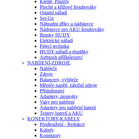
Kleště, Pinzety
Ploché a křížové šroubováky
Ostatní nářadí
Set-Up
Náhradní dříky a nádstavce
Nádstavce pro AKU šroubováky
Brusky HUDY
Elektrické nářadí
Pájecí technika
HUDY nářadí a doplňky
Airbrush příšlušenství
NABÍJENÍ-ZDROJE
Nabíječe
Zdroje
Balancery, vybíječe
Měniče napětí, záložní zdroje
Příslušenství
Adaptery, propojky
Vaky pro nabíjení
Adaptery pro nabíjení baterii
Testery baterií a AKU
KONEKTORY-KABELY
Prodloužení - Redukce
Kabely
Konektory