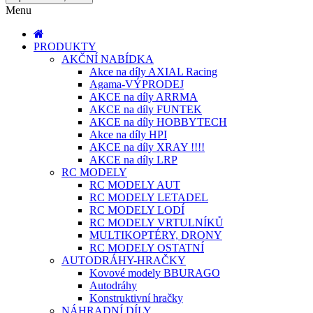
Menu
PRODUKTY
AKČNÍ NABÍDKA
Akce na díly AXIAL Racing
Agama-VÝPRODEJ
AKCE na díly ARRMA
AKCE na díly FUNTEK
AKCE na díly HOBBYTECH
Akce na díly HPI
AKCE na díly XRAY !!!!
AKCE na díly LRP
RC MODELY
RC MODELY AUT
RC MODELY LETADEL
RC MODELY LODÍ
RC MODELY VRTULNÍKŮ
MULTIKOPTÉRY, DRONY
RC MODELY OSTATNÍ
AUTODRÁHY-HRAČKY
Kovové modely BBURAGO
Autodráhy
Konstruktivní hračky
NÁHRADNÍ DÍLY