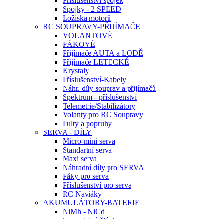
Příslušenství spojek
Spojky - 2 SPEED
Ložiska motorů
RC SOUPRAVY-PŘIJÍMAČE
VOLANTOVÉ
PÁKOVÉ
Přijímače AUTA a LODĚ
Přijímače LETECKÉ
Krystaly
Příslušenství-Kabely
Náhr. díly souprav a přijímačů
Spektrum - příslušenství
Telemetrie/Stabilizátory
Volanty pro RC Soupravy
Pulty a popruhy
SERVA - DÍLY
Micro-mini serva
Standartní serva
Maxi serva
Náhradní díly pro SERVA
Páky pro serva
Příslušenství pro serva
RC Naviáky
AKUMULÁTORY-BATERIE
NiMh - NiCd