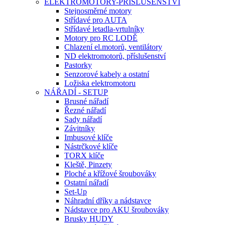
ELEKTROMOTORY-PŘÍSLUŠENSTVÍ
Stejnosměrné motory
Střídavé pro AUTA
Střídavé letadla-vrtulníky
Motory pro RC LODĚ
Chlazení el.motorů, ventilátory
ND elektromotorů, příslušenství
Pastorky
Senzorové kabely a ostatní
Ložiska elektromotoru
NÁŘADÍ - SETUP
Brusné nářadí
Řezné nářadí
Sady nářadí
Závitníky
Imbusové klíče
Nástrčkové klíče
TORX klíče
Kleště, Pinzety
Ploché a křížové šroubováky
Ostatní nářadí
Set-Up
Náhradní dříky a nádstavce
Nádstavce pro AKU šroubováky
Brusky HUDY