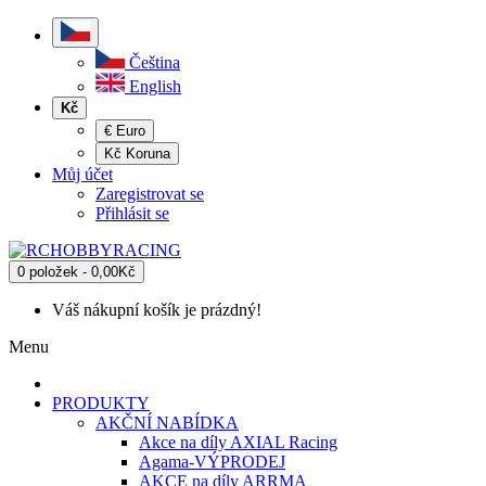
Čeština
English
Kč
€ Euro
Kč Koruna
Můj účet
Zaregistrovat se
Přihlásit se
0 položek - 0,00Kč
Váš nákupní košík je prázdný!
Menu
PRODUKTY
AKČNÍ NABÍDKA
Akce na díly AXIAL Racing
Agama-VÝPRODEJ
AKCE na díly ARRMA