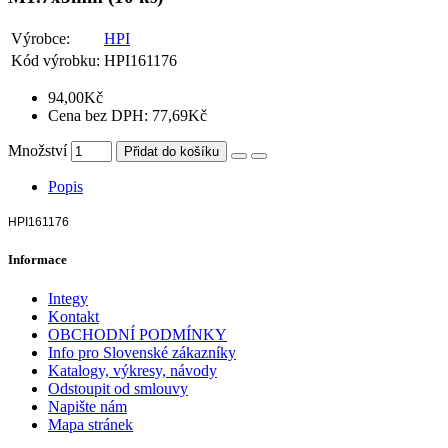
Výrobce:
HPI
Kód výrobku:
HPI161176
94,00Kč
Cena bez DPH: 77,69Kč
Množství
Přidat do košíku
Popis
HPI161176
Informace
Integy
Kontakt
OBCHODNÍ PODMÍNKY
Info pro Slovenské zákazníky
Katalogy, výkresy, návody
Odstoupit od smlouvy
Napište nám
Mapa stránek