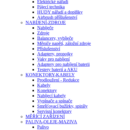
Elektrické nářadí
Pájecí technika
HUDY nářadí a doplňky
Airbrush příšlušenství
NABÍJENÍ-ZDROJE
Nabíječe
Zdroje
Balancery, vybíječe
Měniče napětí, záložní zdroje
Příslušenství
Adaptery, propojky
Vaky pro nabíjení
Adaptery pro nabíjení baterii
Testery baterií a AKU
KONEKTORY-KABELY
Prodloužení - Redukce
Kabely
Konektory
Nabíjecí kabely
Vypínače a spínače
Smršťovací bužírky, spirály
Servisní konektory
MĚŘÍCÍ ZAŘÍZENÍ
PALIVA-OLEJE-MAZIVA
Palivo