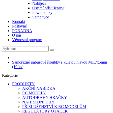
Nabíječe
Ostatní příslušenství
Powerbanky
Selfie tyče
Kontakt
Poštovné
PORADNA
O nás
Věrnostní program
Samořezné imbusové šroubky s kulatou hlavou M1.7x5mm
(10 ks)
Kategorie
PRODUKTY
AKČNÍ NABÍDKA
RC MODELY
AUTODRÁHY-HRAČKY
NÁHRADNÍ DÍLY
PŘÍSLUŠENSTVÍ K RC MODELŮM
REGULÁTORY OTÁČEK