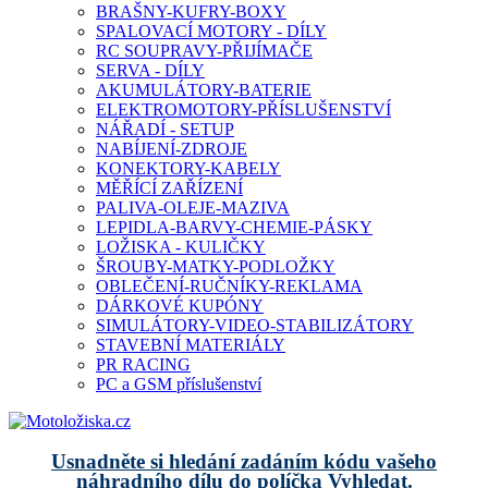
BRAŠNY-KUFRY-BOXY
SPALOVACÍ MOTORY - DÍLY
RC SOUPRAVY-PŘIJÍMAČE
SERVA - DÍLY
AKUMULÁTORY-BATERIE
ELEKTROMOTORY-PŘÍSLUŠENSTVÍ
NÁŘADÍ - SETUP
NABÍJENÍ-ZDROJE
KONEKTORY-KABELY
MĚŘÍCÍ ZAŘÍZENÍ
PALIVA-OLEJE-MAZIVA
LEPIDLA-BARVY-CHEMIE-PÁSKY
LOŽISKA - KULIČKY
ŠROUBY-MATKY-PODLOŽKY
OBLEČENÍ-RUČNÍKY-REKLAMA
DÁRKOVÉ KUPÓNY
SIMULÁTORY-VIDEO-STABILIZÁTORY
STAVEBNÍ MATERIÁLY
PR RACING
PC a GSM příslušenství
Usnadněte si hledání zadáním kódu vašeho
náhradního dílu do políčka Vyhledat.