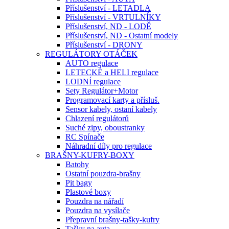
Příslušenství - LETADLA
Příslušenství - VRTULNÍKY
Příslušenství, ND - LODĚ
Příslušenství, ND - Ostatní modely
Příslušenství - DRONY
REGULÁTORY OTÁČEK
AUTO regulace
LETECKÉ a HELI regulace
LODNÍ regulace
Sety Regulátor+Motor
Programovací karty a přísluš.
Sensor kabely, ostaní kabely
Chlazení regulátorů
Suché zipy, oboustranky
RC Spínače
Náhradní díly pro regulace
BRAŠNY-KUFRY-BOXY
Batohy
Ostatní pouzdra-brašny
Pit bagy
Plastové boxy
Pouzdra na nářadí
Pouzdra na vysílače
Přepravní brašny-tašky-kufry
Tašky na auta