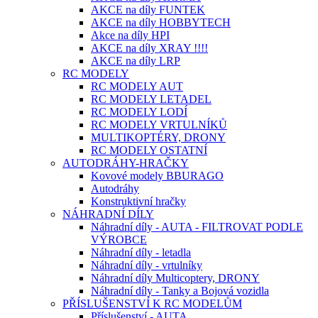
AKCE na díly FUNTEK
AKCE na díly HOBBYTECH
Akce na díly HPI
AKCE na díly XRAY !!!!
AKCE na díly LRP
RC MODELY
RC MODELY AUT
RC MODELY LETADEL
RC MODELY LODÍ
RC MODELY VRTULNÍKŮ
MULTIKOPTÉRY, DRONY
RC MODELY OSTATNÍ
AUTODRÁHY-HRAČKY
Kovové modely BBURAGO
Autodráhy
Konstruktivní hračky
NÁHRADNÍ DÍLY
Náhradní díly - AUTA - FILTROVAT PODLE
VÝROBCE
Náhradní díly - letadla
Náhradní díly - vrtulníky
Náhradní díly Multicoptery, DRONY
Náhradní díly - Tanky a Bojová vozidla
PŘÍSLUŠENSTVÍ K RC MODELŮM
Příslušenství - AUTA