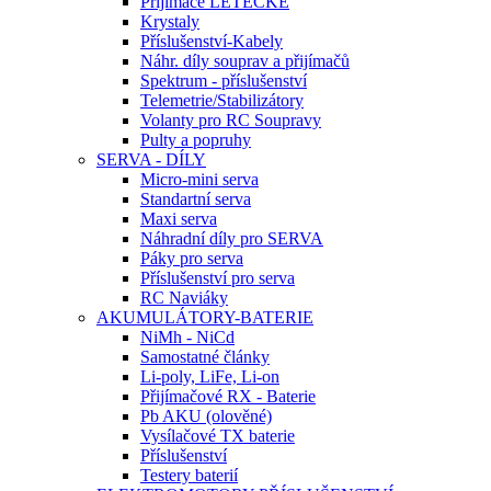
Přijímače LETECKÉ
Krystaly
Příslušenství-Kabely
Náhr. díly souprav a přijímačů
Spektrum - příslušenství
Telemetrie/Stabilizátory
Volanty pro RC Soupravy
Pulty a popruhy
SERVA - DÍLY
Micro-mini serva
Standartní serva
Maxi serva
Náhradní díly pro SERVA
Páky pro serva
Příslušenství pro serva
RC Naviáky
AKUMULÁTORY-BATERIE
NiMh - NiCd
Samostatné články
Li-poly, LiFe, Li-on
Přijímačové RX - Baterie
Pb AKU (olověné)
Vysílačové TX baterie
Příslušenství
Testery baterií