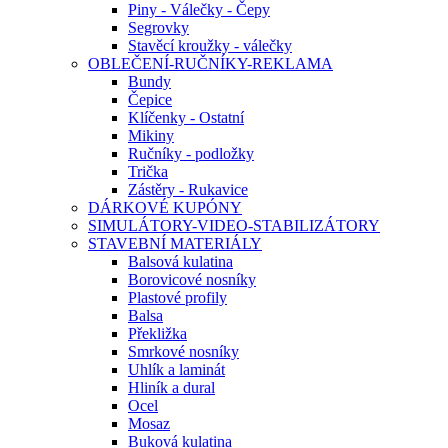
Piny - Válečky - Čepy
Segrovky
Stavěcí kroužky - válečky
OBLEČENÍ-RUČNÍKY-REKLAMA
Bundy
Čepice
Klíčenky - Ostatní
Mikiny
Ručníky - podložky
Trička
Zástěry - Rukavice
DÁRKOVÉ KUPÓNY
SIMULÁTORY-VIDEO-STABILIZÁTORY
STAVEBNÍ MATERIÁLY
Balsová kulatina
Borovicové nosníky
Plastové profily
Balsa
Překližka
Smrkové nosníky
Uhlík a laminát
Hliník a dural
Ocel
Mosaz
Buková kulatina