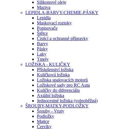
Silikonové oleje
Maziva
LEPIDLA-BARVY-CHEMIE-PÁSKY
Lepidla
Maskovací roztoky
Popisovače
Štětce
Čistící a ochranné přípravky
Barvy
Pásky
Laky
Tmely
LOŽISKA - KULIČKY
Příslušenství ložiska
Kuličková ložiska
Ložiska spalovacích motorů
Ložiskové sady pro RC Auta
Kuličky do diferenciálu
Axiální ložiska
Jednocestné ložiska (volnoběžná)
ŠROUBY-MATKY-PODLOŽKY
Šrouby - Vruty
Podložky
Matice
Červíky