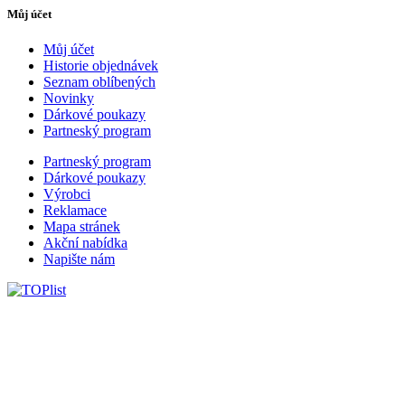
Můj účet
Můj účet
Historie objednávek
Seznam oblíbených
Novinky
Dárkové poukazy
Partneský program
Partneský program
Dárkové poukazy
Výrobci
Reklamace
Mapa stránek
Akční nabídka
Napište nám