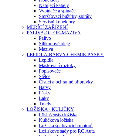
Nabíjecí kabely
Vypínače a spínače
Smršťovací bužírky, spirály
Servisní konektory
MĚŘÍCÍ ZAŘÍZENÍ
PALIVA-OLEJE-MAZIVA
Palivo
Silikonové oleje
Maziva
LEPIDLA-BARVY-CHEMIE-PÁSKY
Lepidla
Maskovací roztoky
Popisovače
Štětce
Čistící a ochranné přípravky
Barvy
Pásky
Laky
Tmely
LOŽISKA - KULIČKY
Příslušenství ložiska
Kuličková ložiska
Ložiska spalovacích motorů
Ložiskové sady pro RC Auta