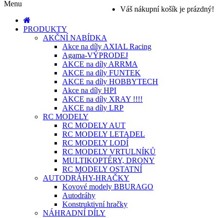
Menu
Váš nákupní košík je prázdný!
PRODUKTY
AKČNÍ NABÍDKA
Akce na díly AXIAL Racing
Agama-VÝPRODEJ
AKCE na díly ARRMA
AKCE na díly FUNTEK
AKCE na díly HOBBYTECH
Akce na díly HPI
AKCE na díly XRAY !!!!
AKCE na díly LRP
RC MODELY
RC MODELY AUT
RC MODELY LETADEL
RC MODELY LODÍ
RC MODELY VRTULNÍKŮ
MULTIKOPTÉRY, DRONY
RC MODELY OSTATNÍ
AUTODRÁHY-HRAČKY
Kovové modely BBURAGO
Autodráhy
Konstruktivní hračky
NÁHRADNÍ DÍLY