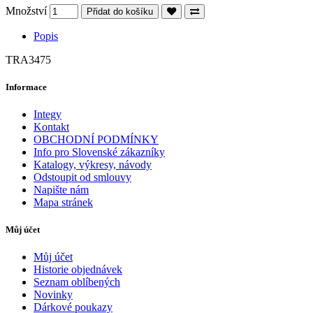
Množství
Přidat do košíku
Popis
TRA3475
Informace
Integy
Kontakt
OBCHODNÍ PODMÍNKY
Info pro Slovenské zákazníky
Katalogy, výkresy, návody
Odstoupit od smlouvy
Napište nám
Mapa stránek
Můj účet
Můj účet
Historie objednávek
Seznam oblíbených
Novinky
Dárkové poukazy