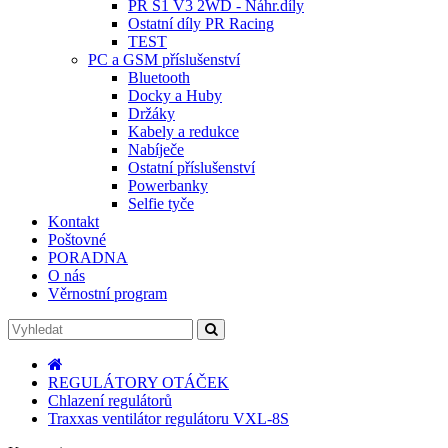
PR S1 V3 2WD - Náhr.díly
Ostatní díly PR Racing
TEST
PC a GSM příslušenství
Bluetooth
Docky a Huby
Držáky
Kabely a redukce
Nabíječe
Ostatní příslušenství
Powerbanky
Selfie tyče
Kontakt
Poštovné
PORADNA
O nás
Věrnostní program
REGULÁTORY OTÁČEK
Chlazení regulátorů
Traxxas ventilátor regulátoru VXL-8S