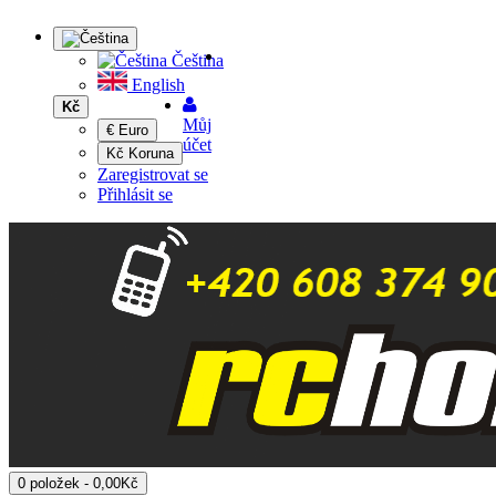
Čeština
English
Kč
Můj
€ Euro
účet
Kč Koruna
Zaregistrovat se
Přihlásit se
0 položek - 0,00Kč