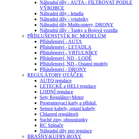
Náhradní díly - AUTA - FILTROVAT PODLE
VÝROBCE
Náhradní díly - letadla
Náhradní díly - vrtulníky
Náhradní díly Multicoptery, DRONY
Náhradní díly - Tanky a Bojová vozidla
PŘÍSLUŠENSTVÍ K RC MODELŮM
Příslušenství - AUTA
Příslušenství - LETADLA
Příslušenství - VRTULNÍKY
Příslušenství, ND - LODĚ
Příslušenství, ND - Ostatní modely
Příslušenství - DRONY
REGULÁTORY OTÁČEK
AUTO regulace
LETECKÉ a HELI regulace
LODNÍ regulace
Sety Regulátor+Motor
Programovací karty a přísluš.
Sensor kabely, ostaní kabely
Chlazení regulátorů
Suché zipy, oboustranky
RC Spínače
Náhradní díly pro regulace
BRAŠNY-KUFRY-BOXY