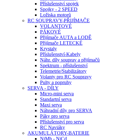
Příslušenství spojek
Spojky - 2 SPEED
Ložiska motorů
RC SOUPRAVY-PŘIJÍMAČE
VOLANTOVÉ
PÁKOVÉ
Přijímače AUTA a LODĚ
Přijímače LETECKÉ
Krystaly
Příslušenství-Kabely
Náhr. díly souprav a přijímačů
Spektrum - příslušenství
Telemetrie/Stabilizátory
Volanty pro RC Soupravy
Pulty a popruhy
SERVA - DÍLY
Micro-mini serva
Standartní serva
Maxi serva
Náhradní díly pro SERVA
Páky pro serva
Příslušenství pro serva
RC Naviáky
AKUMULÁTORY-BATERIE
NiMh - NiCd