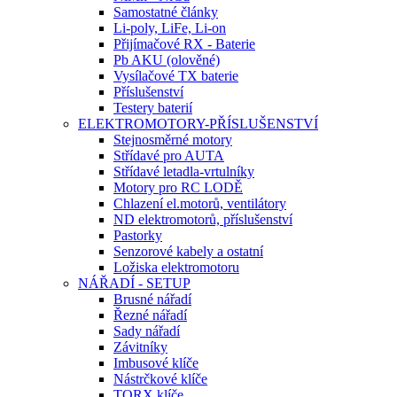
Samostatné články
Li-poly, LiFe, Li-on
Přijímačové RX - Baterie
Pb AKU (olověné)
Vysílačové TX baterie
Příslušenství
Testery baterií
ELEKTROMOTORY-PŘÍSLUŠENSTVÍ
Stejnosměrné motory
Střídavé pro AUTA
Střídavé letadla-vrtulníky
Motory pro RC LODĚ
Chlazení el.motorů, ventilátory
ND elektromotorů, příslušenství
Pastorky
Senzorové kabely a ostatní
Ložiska elektromotoru
NÁŘADÍ - SETUP
Brusné nářadí
Řezné nářadí
Sady nářadí
Závitníky
Imbusové klíče
Nástrčkové klíče
TORX klíče