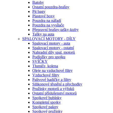
Batohy
Ostatní pouzdra-brašny
Pit bagy
Plastové boxy
Pouzdra na nářadí
Pouzdra na vysílače
Přepravní brašny-tašky-kufry
Tašky na auta
SPALOVACÍ MOTORY - DÍLY
Spalovací motory - auta
Spalovací motory - ostatní
Nahradní díly spal. motorů
Podložky pro spojku
SVÍČKY
Tlumiče, kolena
Oleje na vzduchové filtry
Vzduchové filtry
Palivové hadičky a filtry
Silikonové těsnění a přechodky
Pružinky motorů a výfuků
Ostatní příslušenství motorů
Spojkové bubínky
Kompletní spojky
Spojkové pakny
Spojkové pružinky