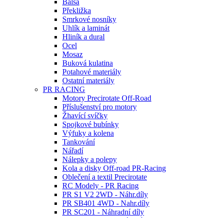
Balsa
Překližka
Smrkové nosníky
Uhlík a laminát
Hliník a dural
Ocel
Mosaz
Buková kulatina
Potahové materiály
Ostatní materiály
PR RACING
Motory Precirotate Off-Road
Příslušenství pro motory
Žhavící svíčky
Spojkové bubínky
Výfuky a kolena
Tankování
Nářadí
Nálepky a polepy
Kola a disky Off-road PR-Racing
Oblečení a textil Precirotate
RC Modely - PR Racing
PR S1 V2 2WD - Náhr.díly
PR SB401 4WD - Nahr.díly
PR SC201 - Náhradní díly