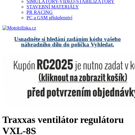
SIMULÁTORY-VIDEO-STABILIZÁTORY
STAVEBNÍ MATERIÁLY
PR RACING
PC a GSM příslušenství
Usnadněte si hledání zadáním kódu vašeho
náhradního dílu do políčka Vyhledat.
Traxxas ventilátor regulátoru
VXL-8S