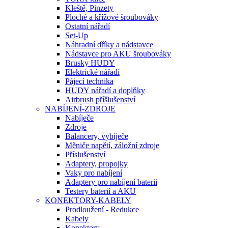
Kleště, Pinzety
Ploché a křížové šroubováky
Ostatní nářadí
Set-Up
Náhradní dříky a nádstavce
Nádstavce pro AKU šroubováky
Brusky HUDY
Elektrické nářadí
Pájecí technika
HUDY nářadí a doplňky
Airbrush příšlušenství
NABÍJENÍ-ZDROJE
Nabíječe
Zdroje
Balancery, vybíječe
Měniče napětí, záložní zdroje
Příslušenství
Adaptery, propojky
Vaky pro nabíjení
Adaptery pro nabíjení baterii
Testery baterií a AKU
KONEKTORY-KABELY
Prodloužení - Redukce
Kabely
Konektory