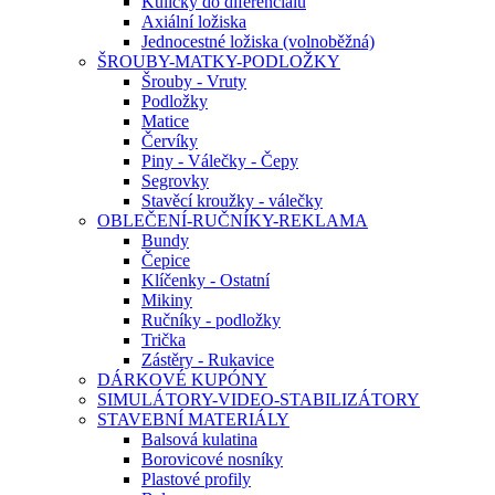
Kuličky do diferenciálu
Axiální ložiska
Jednocestné ložiska (volnoběžná)
ŠROUBY-MATKY-PODLOŽKY
Šrouby - Vruty
Podložky
Matice
Červíky
Piny - Válečky - Čepy
Segrovky
Stavěcí kroužky - válečky
OBLEČENÍ-RUČNÍKY-REKLAMA
Bundy
Čepice
Klíčenky - Ostatní
Mikiny
Ručníky - podložky
Trička
Zástěry - Rukavice
DÁRKOVÉ KUPÓNY
SIMULÁTORY-VIDEO-STABILIZÁTORY
STAVEBNÍ MATERIÁLY
Balsová kulatina
Borovicové nosníky
Plastové profily