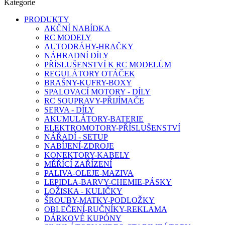
Kategorie
PRODUKTY
AKČNÍ NABÍDKA
RC MODELY
AUTODRÁHY-HRAČKY
NÁHRADNÍ DÍLY
PŘÍSLUŠENSTVÍ K RC MODELŮM
REGULÁTORY OTÁČEK
BRAŠNY-KUFRY-BOXY
SPALOVACÍ MOTORY - DÍLY
RC SOUPRAVY-PŘIJÍMAČE
SERVA - DÍLY
AKUMULÁTORY-BATERIE
ELEKTROMOTORY-PŘÍSLUŠENSTVÍ
NÁŘADÍ - SETUP
NABÍJENÍ-ZDROJE
KONEKTORY-KABELY
MĚŘÍCÍ ZAŘÍZENÍ
PALIVA-OLEJE-MAZIVA
LEPIDLA-BARVY-CHEMIE-PÁSKY
LOŽISKA - KULIČKY
ŠROUBY-MATKY-PODLOŽKY
OBLEČENÍ-RUČNÍKY-REKLAMA
DÁRKOVÉ KUPÓNY