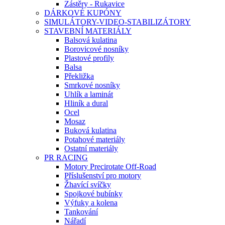
Zástěry - Rukavice
DÁRKOVÉ KUPÓNY
SIMULÁTORY-VIDEO-STABILIZÁTORY
STAVEBNÍ MATERIÁLY
Balsová kulatina
Borovicové nosníky
Plastové profily
Balsa
Překližka
Smrkové nosníky
Uhlík a laminát
Hliník a dural
Ocel
Mosaz
Buková kulatina
Potahové materiály
Ostatní materiály
PR RACING
Motory Precirotate Off-Road
Příslušenství pro motory
Žhavící svíčky
Spojkové bubínky
Výfuky a kolena
Tankování
Nářadí