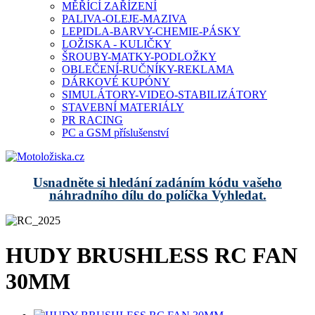
MĚŘÍCÍ ZAŘÍZENÍ
PALIVA-OLEJE-MAZIVA
LEPIDLA-BARVY-CHEMIE-PÁSKY
LOŽISKA - KULIČKY
ŠROUBY-MATKY-PODLOŽKY
OBLEČENÍ-RUČNÍKY-REKLAMA
DÁRKOVÉ KUPÓNY
SIMULÁTORY-VIDEO-STABILIZÁTORY
STAVEBNÍ MATERIÁLY
PR RACING
PC a GSM příslušenství
Usnadněte si hledání zadáním kódu vašeho
náhradního dílu do políčka Vyhledat.
HUDY BRUSHLESS RC FAN
30MM