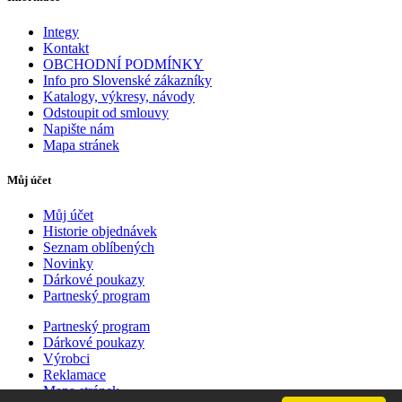
Integy
Kontakt
OBCHODNÍ PODMÍNKY
Info pro Slovenské zákazníky
Katalogy, výkresy, návody
Odstoupit od smlouvy
Napište nám
Mapa stránek
Můj účet
Můj účet
Historie objednávek
Seznam oblíbených
Novinky
Dárkové poukazy
Partneský program
Partneský program
Dárkové poukazy
Výrobci
Reklamace
Mapa stránek