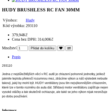
HUDY BRUSHLESS RC FAN 30MM
Výrobce:
Hudy
Kód výrobku:
293110
379,94Kč
Cena bez DPH: 314,00Kč
Množství
Přidat do košíku
Popis
293110
Jedna z nejdůležitějších věcí v RC autě je chlazení pohonné jednotky, jelikož
jakmile teplota překročí rozumnou mez, ztrácíme výkon a náš výsledek nebude
takový, jaký by mohl být. HUDY ventilátory jsou tím nejvýkonnějším chlazením,
které lze v tomto rozměru do auta dát. Střídavý motor ventilátoru zajišťuje nejen
vysoké otáčky a tak skutečně ochlazuje, ale také se jeho výkon nijak nesnižuje
po dobu používání.
Informace