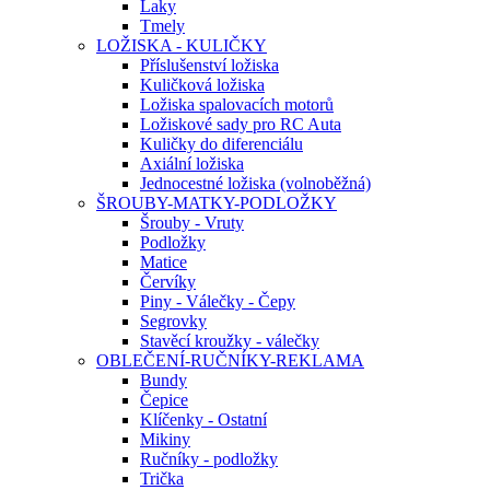
Laky
Tmely
LOŽISKA - KULIČKY
Příslušenství ložiska
Kuličková ložiska
Ložiska spalovacích motorů
Ložiskové sady pro RC Auta
Kuličky do diferenciálu
Axiální ložiska
Jednocestné ložiska (volnoběžná)
ŠROUBY-MATKY-PODLOŽKY
Šrouby - Vruty
Podložky
Matice
Červíky
Piny - Válečky - Čepy
Segrovky
Stavěcí kroužky - válečky
OBLEČENÍ-RUČNÍKY-REKLAMA
Bundy
Čepice
Klíčenky - Ostatní
Mikiny
Ručníky - podložky
Trička