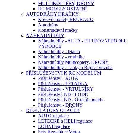
MULTIKOPTÉRY, DRONY
RC MODELY OSTATNÍ
AUTODRÁHY-HRAČKY
Kovové modely BBURAGO
Autodráhy
Konstruktivní hračky
NÁHRADNÍ DÍLY
Náhradní díly - AUTA - FILTROVAT PODLE
VÝROBCE
Náhradní díly - letadla
Náhradní díly - vrtulníky
Náhradní díly Multicoptery, DRONY
Náhradní díly - Tanky a Bojová vozidla
PŘÍSLUŠENSTVÍ K RC MODELŮM
Příslušenství - AUTA
Příslušenství - LETADLA
Příslušenství - VRTULNÍKY
Příslušenství, ND - LODĚ
Příslušenství, ND - Ostatní modely
Příslušenství - DRONY
REGULÁTORY OTÁČEK
AUTO regulace
LETECKÉ a HELI regulace
LODNÍ regulace
Sety Regulátor+Motor