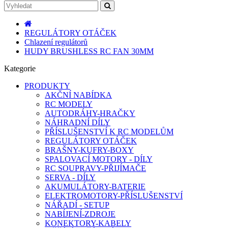
REGULÁTORY OTÁČEK
Chlazení regulátorů
HUDY BRUSHLESS RC FAN 30MM
Kategorie
PRODUKTY
AKČNÍ NABÍDKA
RC MODELY
AUTODRÁHY-HRAČKY
NÁHRADNÍ DÍLY
PŘÍSLUŠENSTVÍ K RC MODELŮM
REGULÁTORY OTÁČEK
BRAŠNY-KUFRY-BOXY
SPALOVACÍ MOTORY - DÍLY
RC SOUPRAVY-PŘIJÍMAČE
SERVA - DÍLY
AKUMULÁTORY-BATERIE
ELEKTROMOTORY-PŘÍSLUŠENSTVÍ
NÁŘADÍ - SETUP
NABÍJENÍ-ZDROJE
KONEKTORY-KABELY