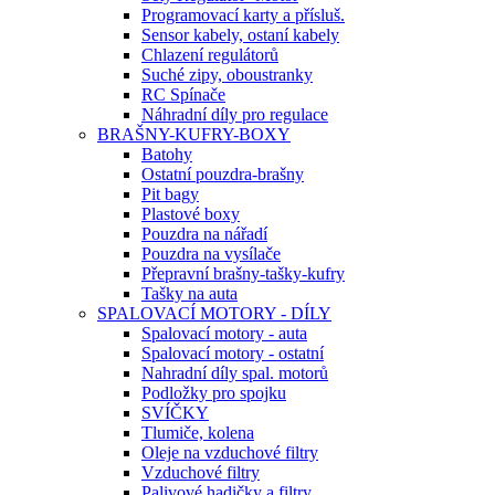
Programovací karty a přísluš.
Sensor kabely, ostaní kabely
Chlazení regulátorů
Suché zipy, oboustranky
RC Spínače
Náhradní díly pro regulace
BRAŠNY-KUFRY-BOXY
Batohy
Ostatní pouzdra-brašny
Pit bagy
Plastové boxy
Pouzdra na nářadí
Pouzdra na vysílače
Přepravní brašny-tašky-kufry
Tašky na auta
SPALOVACÍ MOTORY - DÍLY
Spalovací motory - auta
Spalovací motory - ostatní
Nahradní díly spal. motorů
Podložky pro spojku
SVÍČKY
Tlumiče, kolena
Oleje na vzduchové filtry
Vzduchové filtry
Palivové hadičky a filtry