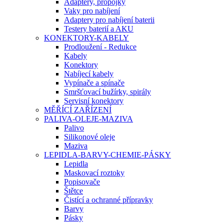
Adaptery, propojky
Vaky pro nabíjení
Adaptery pro nabíjení baterii
Testery baterií a AKU
KONEKTORY-KABELY
Prodloužení - Redukce
Kabely
Konektory
Nabíjecí kabely
Vypínače a spínače
Smršťovací bužírky, spirály
Servisní konektory
MĚŘÍCÍ ZAŘÍZENÍ
PALIVA-OLEJE-MAZIVA
Palivo
Silikonové oleje
Maziva
LEPIDLA-BARVY-CHEMIE-PÁSKY
Lepidla
Maskovací roztoky
Popisovače
Štětce
Čistící a ochranné přípravky
Barvy
Pásky