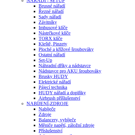
NÁŘADÍ - SETUP
Brusné nářadí
Řezné nářadí
Sady nářadí
Závitníky
Imbusové klíče
Nástrčkové klíče
TORX klíče
Kleště, Pinzety
Ploché a křížové šroubováky
Ostatní nářadí
Set-Up
Náhradní dříky a nádstavce
Nádstavce pro AKU šroubováky
Brusky HUDY
Elektrické nářadí
Pájecí technika
HUDY nářadí a doplňky
Airbrush příšlušenství
NABÍJENÍ-ZDROJE
Nabíječe
Zdroje
Balancery, vybíječe
Měniče napětí, záložní zdroje
Příslušenství