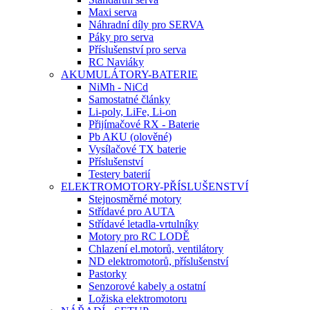
Maxi serva
Náhradní díly pro SERVA
Páky pro serva
Příslušenství pro serva
RC Naviáky
AKUMULÁTORY-BATERIE
NiMh - NiCd
Samostatné články
Li-poly, LiFe, Li-on
Přijímačové RX - Baterie
Pb AKU (olověné)
Vysílačové TX baterie
Příslušenství
Testery baterií
ELEKTROMOTORY-PŘÍSLUŠENSTVÍ
Stejnosměrné motory
Střídavé pro AUTA
Střídavé letadla-vrtulníky
Motory pro RC LODĚ
Chlazení el.motorů, ventilátory
ND elektromotorů, příslušenství
Pastorky
Senzorové kabely a ostatní
Ložiska elektromotoru