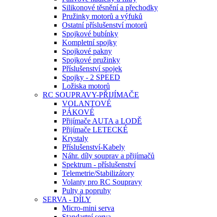
Silikonové těsnění a přechodky
Pružinky motorů a výfuků
Ostatní příslušenství motorů
Spojkové bubínky
Kompletní spojky
Spojkové pakny
Spojkové pružinky
Příslušenství spojek
Spojky - 2 SPEED
Ložiska motorů
RC SOUPRAVY-PŘIJÍMAČE
VOLANTOVÉ
PÁKOVÉ
Přijímače AUTA a LODĚ
Přijímače LETECKÉ
Krystaly
Příslušenství-Kabely
Náhr. díly souprav a přijímačů
Spektrum - příslušenství
Telemetrie/Stabilizátory
Volanty pro RC Soupravy
Pulty a popruhy
SERVA - DÍLY
Micro-mini serva
Standartní serva