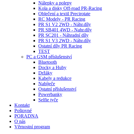
Nálepky a polepy
Kola a disky Off-road PR-Racing
Oblečení a textil Precirotate
RC Modely - PR Racing
PR S1 V2 2WD - Náhr.díly
PR SB401 4WD - Nahr.díly
PR SC201 - Náhradní díly
PR S1 V3 2WD - Náhr.díly
Ostatní díly PR Racing
TEST
PC a GSM příslušenství
Bluetooth
Docky a Huby
Držáky
Kabely a redukce
Nabíječe
Ostatní příslušenství
Powerbanky
Selfie tyče
Kontakt
Poštovné
PORADNA
O nás
Věrnostní program