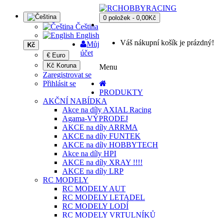
0 položek - 0,00Kč
Čeština
English
Váš nákupní košík je prázdný!
Můj
Kč
účet
€ Euro
Kč Koruna
Menu
Zaregistrovat se
Přihlásit se
PRODUKTY
AKČNÍ NABÍDKA
Akce na díly AXIAL Racing
Agama-VÝPRODEJ
AKCE na díly ARRMA
AKCE na díly FUNTEK
AKCE na díly HOBBYTECH
Akce na díly HPI
AKCE na díly XRAY !!!!
AKCE na díly LRP
RC MODELY
RC MODELY AUT
RC MODELY LETADEL
RC MODELY LODÍ
RC MODELY VRTULNÍKŮ