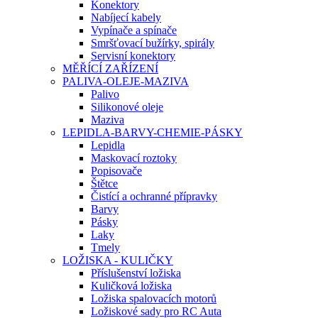
Konektory
Nabíjecí kabely
Vypínače a spínače
Smršťovací bužírky, spirály
Servisní konektory
MĚŘÍCÍ ZAŘÍZENÍ
PALIVA-OLEJE-MAZIVA
Palivo
Silikonové oleje
Maziva
LEPIDLA-BARVY-CHEMIE-PÁSKY
Lepidla
Maskovací roztoky
Popisovače
Štětce
Čistící a ochranné přípravky
Barvy
Pásky
Laky
Tmely
LOŽISKA - KULIČKY
Příslušenství ložiska
Kuličková ložiska
Ložiska spalovacích motorů
Ložiskové sady pro RC Auta