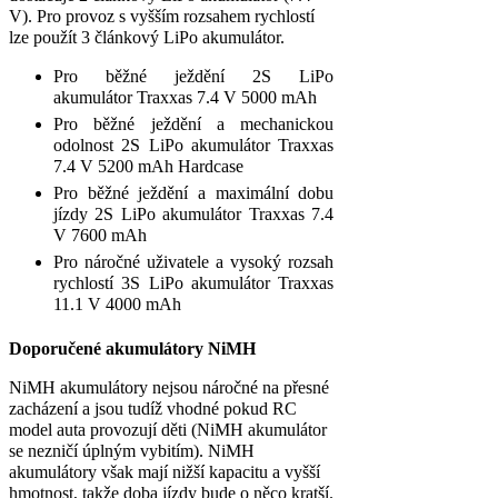
V). Pro provoz s vyšším rozsahem rychlostí
lze použít 3 článkový LiPo akumulátor.
Pro běžné ježdění 2S LiPo
akumulátor Traxxas 7.4 V 5000 mAh
Pro běžné ježdění a mechanickou
odolnost 2S LiPo akumulátor Traxxas
7.4 V 5200 mAh Hardcase
Pro běžné ježdění a maximální dobu
jízdy 2S LiPo akumulátor Traxxas 7.4
V 7600 mAh
Pro náročné uživatele a vysoký rozsah
rychlostí 3S LiPo akumulátor Traxxas
11.1 V 4000 mAh
Doporučené akumulátory NiMH
NiMH akumulátory nejsou náročné na přesné
zacházení a jsou tudíž vhodné pokud RC
model auta provozují děti (NiMH akumulátor
se nezničí úplným vybitím). NiMH
akumulátory však mají nižší kapacitu a vyšší
hmotnost, takže doba jízdy bude o něco kratší.