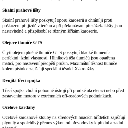
Skalní prahové lišty
Skalní prahové lišty poskytují oporu karoserii a chrání ji proti
poškození při jízdě v terénu a při překonávání překážek. Lišty jsou
nastavitelné a přizpůsobí se různým šířkám karoserie.
Olejové tlumiče GTS
Čtyři olejem plněné tlumiče GTS poskytují hladké tlumení a
perfektní jízdní vlastnosti. Hliníková těla tlumičů jsou opatřena
maticí, pro nastavení předpětí pružin. Maximální těsnost tlumiče
kolem pístnice zajišťují speciální těsnící X-kroužky.
Dvojitá třecí spojka
Třecí spojka chrání pohonné ústrojí při prudké akceleraci nebo před
zastavením motoru v extrémních off-roadových podmínkách.
Ocelové kardany
Ocelové kardanové klouby na středových hnacích hřídelích zajišťují
plynulý a spolehlivý přenos výkon od převodovky k přední a zadní