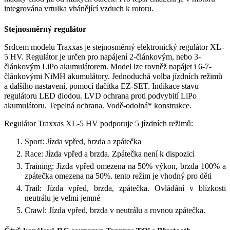
integrována vrtulka vhánějící vzduch k rotoru.
Stejnosměrný regulátor
Srdcem modelu Traxxas je stejnosměrný elektronický regulátor XL-
5 HV. Regulátor je určen pro napájení 2-článkovým, nebo 3-
článkovým LiPo akumulátorem. Model lze rovněž napájet i 6-7-
článkovými NiMH akumulátory. Jednoduchá volba jízdních režimů
a dalšího nastavení, pomocí tlačítka EZ-SET. Indikace stavu
regulátoru LED diodou. LVD ochrana proti podvybití LiPo
akumulátoru. Tepelná ochrana. Vodě-odolná* konstrukce.
Regulátor Traxxas XL-5 HV podporuje 5 jízdních režimů:
Sport: Jízda vpřed, brzda a zpátečka
Race: Jízda vpřed a brzda. Zpátečka není k dispozici
Training: Jízda vpřed omezena na 50% výkon, brzda 100% a
zpátečka omezena na 50%. tento režim je vhodný pro děti
Trail: Jízda vpřed, brzda, zpátečka. Ovládání v blízkosti
neutrálu je velmi jemné
Crawl: Jízda vpřed, brzda v neutrálu a rovnou zpátečka.