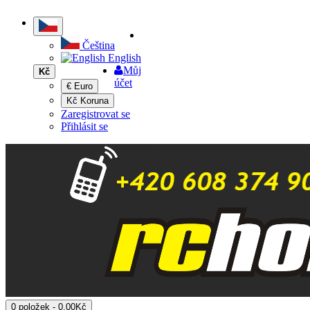
Čeština
English
Můj
Kč
účet
€ Euro
Kč Koruna
Zaregistrovat se
Přihlásit se
0 položek - 0,00Kč