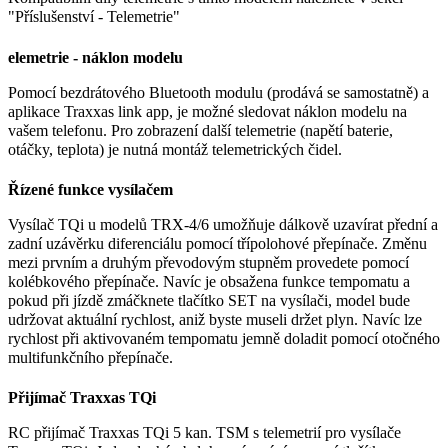
"Příslušenství - Telemetrie"
elemetrie - náklon modelu
Pomocí bezdrátového Bluetooth modulu (prodává se samostatně) a
aplikace Traxxas link app, je možné sledovat náklon modelu na
vašem telefonu. Pro zobrazení další telemetrie (napětí baterie,
otáčky, teplota) je nutná montáž telemetrických čidel.
Řízené funkce vysílačem
Vysílač TQi u modelů TRX-4/6 umožňuje dálkově uzavírat přední a
zadní uzávěrku diferenciálu pomocí třípolohové přepínače. Změnu
mezi prvním a druhým převodovým stupněm provedete pomocí
kolébkového přepínače. Navíc je obsažena funkce tempomatu a
pokud při jízdě zmáčknete tlačítko SET na vysílači, model bude
udržovat aktuální rychlost, aniž byste museli držet plyn. Navíc lze
rychlost při aktivovaném tempomatu jemně doladit pomocí otočného
multifunkčního přepínače.
Přijímač Traxxas TQi
RC přijímač Traxxas TQi 5 kan. TSM s telemetrií pro vysílače