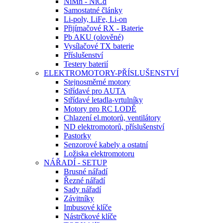
NiMh - NiCd
Samostatné články
Li-poly, LiFe, Li-on
Přijímačové RX - Baterie
Pb AKU (olověné)
Vysílačové TX baterie
Příslušenství
Testery baterií
ELEKTROMOTORY-PŘÍSLUŠENSTVÍ
Stejnosměrné motory
Střídavé pro AUTA
Střídavé letadla-vrtulníky
Motory pro RC LODĚ
Chlazení el.motorů, ventilátory
ND elektromotorů, příslušenství
Pastorky
Senzorové kabely a ostatní
Ložiska elektromotoru
NÁŘADÍ - SETUP
Brusné nářadí
Řezné nářadí
Sady nářadí
Závitníky
Imbusové klíče
Nástrčkové klíče