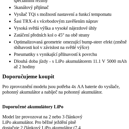
speciálními režimy
5kanálový přijímač
Vysílač TQi s možností nastavení a funkcí tempomatu
Šasi TRX-4 s vícebodovým zavěšením náprav
Vysoká světlá výška a vysoké nájezdové úhly
Zatáčení předních kol o 45° na obě strany
Optimalizovaná geometrie omezující bump-steer efekt (změně
sbíhavosti kol v závislost na světlé výšce)
Pneumatiky s vynikající přilnavostí k povrchu
Dlouhá doba jízdy - s LiPo akumulátorem 11.1 V 5000 mAh
až 2 hodiny
Doporučujeme koupit
Pro zprovoznění modelu jsou potřeba 4x AA baterie do vysílače,
pohonný akumulátor a nabíječ na pohonný akumulátor.
Doporučené akumulátory LiPo
Model lze provozovat na 2 nebo 3 článkový
LiPo akumulátor. Pro běžné ježdění plně
dostačuje 2 článkový LiPo akumulátor (7.4