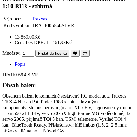
1:10 RTR - stříbrná
Výrobce:
Traxxas
Kód výrobku:
TRA110056-4-SLVR
13 869,00Kč
Cena bez DPH: 11 461,98Kč
Množství
Přidat do košíku
Popis
TRA110056-4-SLVR
Obsah balení
Obsahem balení je kompletně sestavený RC model auta Traxxas
TRX-4 Nissan Pathfinder 1988 s nainstalovanými
komponenty: stejnosměrný regulátor XL5 HV, stejnosměrný motor
Titan 550 21T 14V, servo 2075X high-torque MG voděodolné, 3x
servo 2065, přijímač TQi 5 kan. TSM, telemetrie. Vysílač TQi 4
kan. BlueTooth Ready. Příslušenství: klíč imbus (1.5, 2, 2.5 mm),
křížový klíč na kola. Návod CZ