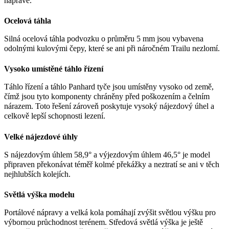
nápravě.
Ocelová táhla
Silná ocelová táhla podvozku o průměru 5 mm jsou vybavena
odolnými kulovými čepy, které se ani při náročném Trailu nezlomí.
Vysoko umístěné táhlo řízení
Táhlo řízení a táhlo Panhard tyče jsou umístěny vysoko od země,
čímž jsou tyto komponenty chráněny před poškozením a čelním
nárazem. Toto řešení zároveň poskytuje vysoký nájezdový úhel a
celkově lepší schopnosti lezení.
Velké nájezdové úhly
S nájezdovým úhlem 58,9° a výjezdovým úhlem 46,5° je model
připraven překonávat téměř kolmé překážky a neztratí se ani v těch
nejhlubších kolejích.
Světlá výška modelu
Portálové nápravy a velká kola pomáhají zvýšit světlou výšku pro
výbornou průchodnost terénem. Středová světlá výška je ještě