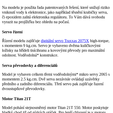
Na modelu je použita řada patentovaných řešení, které snižují riziko
vniknutí vody k elektronice, jako například těsnění krabičky serva,
či epoxidem zalitá elektronika regulátoru. To Vám dává svobodu
vyrazit na projížďku bez ohledu na počasí.
Servo řízení
Řízení modelu zajišťuje
digitální servo Traxxas 2075X
high-torque,
s momentem 9 kg.cm. Servo je vybaveno dvěma kuličkovými
ložisky na hřídeli tisícihranu a kovovými převody pro maximální
odolnost. Voděodolná* konstrukce.
Serva převodovky a diferenciálů
Model je vybaven celkem třemi voděodolnými* mikro servy 2065 s
momentem 2.5 kg.cm. Dvě serva nezávisle ovládají uzávěrky
předního a zadního diferenciálu. Třetí servo pak zajišťuje řazení
dvoustupňové převodovky.
Motor Titan 21T
Model pohání stejnosměrný motor Titan 21T 550. Motor poskytuje
hladký chod již od nízkých otáček. Pro lepší chlazení je v motoru