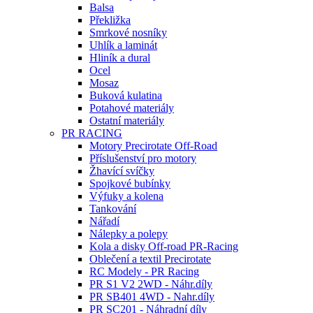
Balsa
Překližka
Smrkové nosníky
Uhlík a laminát
Hliník a dural
Ocel
Mosaz
Buková kulatina
Potahové materiály
Ostatní materiály
PR RACING
Motory Precirotate Off-Road
Příslušenství pro motory
Žhavící svíčky
Spojkové bubínky
Výfuky a kolena
Tankování
Nářadí
Nálepky a polepy
Kola a disky Off-road PR-Racing
Oblečení a textil Precirotate
RC Modely - PR Racing
PR S1 V2 2WD - Náhr.díly
PR SB401 4WD - Nahr.díly
PR SC201 - Náhradní díly