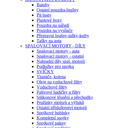
Batohy
Ostatní pouzdra-brašny
Pit bagy
Plastové boxy
Pouzdra na nářadí
Pouzdra na vysílače
Přepravní brašny-tašky-kufry
Tašky na auta
SPALOVACÍ MOTORY - DÍLY
Spalovací motory - auta
Spalovací motory - ostatní
Nahradní díly spal. motorů
Podložky pro spojku
SVÍČKY
Tlumiče, kolena
Oleje na vzduchové filtry
Vzduchové filtry
Palivové hadičky a filtry
Silikonové těsnění a přechodky
Pružinky motorů a výfuků
Ostatní příslušenství motorů
Spojkové bubínky
Kompletní spojky
Spojkové pakny