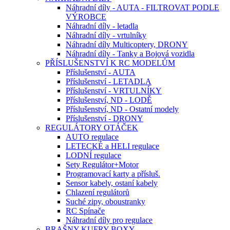
Náhradní díly - AUTA - FILTROVAT PODLE
VÝROBCE
Náhradní díly - letadla
Náhradní díly - vrtulníky
Náhradní díly Multicoptery, DRONY
Náhradní díly - Tanky a Bojová vozidla
PŘÍSLUŠENSTVÍ K RC MODELŮM
Příslušenství - AUTA
Příslušenství - LETADLA
Příslušenství - VRTULNÍKY
Příslušenství, ND - LODĚ
Příslušenství, ND - Ostatní modely
Příslušenství - DRONY
REGULÁTORY OTÁČEK
AUTO regulace
LETECKÉ a HELI regulace
LODNÍ regulace
Sety Regulátor+Motor
Programovací karty a přísluš.
Sensor kabely, ostaní kabely
Chlazení regulátorů
Suché zipy, oboustranky
RC Spínače
Náhradní díly pro regulace
BRAŠNY-KUFRY-BOXY