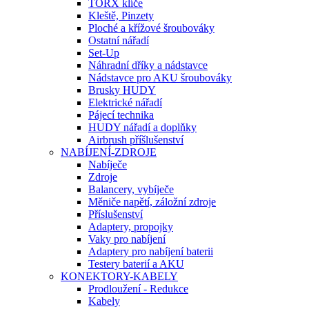
TORX klíče
Kleště, Pinzety
Ploché a křížové šroubováky
Ostatní nářadí
Set-Up
Náhradní dříky a nádstavce
Nádstavce pro AKU šroubováky
Brusky HUDY
Elektrické nářadí
Pájecí technika
HUDY nářadí a doplňky
Airbrush příšlušenství
NABÍJENÍ-ZDROJE
Nabíječe
Zdroje
Balancery, vybíječe
Měniče napětí, záložní zdroje
Příslušenství
Adaptery, propojky
Vaky pro nabíjení
Adaptery pro nabíjení baterii
Testery baterií a AKU
KONEKTORY-KABELY
Prodloužení - Redukce
Kabely