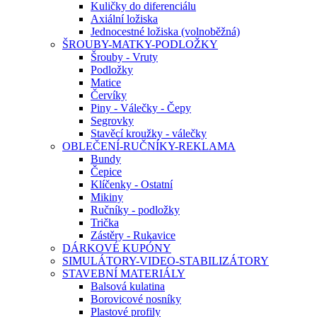
Kuličky do diferenciálu
Axiální ložiska
Jednocestné ložiska (volnoběžná)
ŠROUBY-MATKY-PODLOŽKY
Šrouby - Vruty
Podložky
Matice
Červíky
Piny - Válečky - Čepy
Segrovky
Stavěcí kroužky - válečky
OBLEČENÍ-RUČNÍKY-REKLAMA
Bundy
Čepice
Klíčenky - Ostatní
Mikiny
Ručníky - podložky
Trička
Zástěry - Rukavice
DÁRKOVÉ KUPÓNY
SIMULÁTORY-VIDEO-STABILIZÁTORY
STAVEBNÍ MATERIÁLY
Balsová kulatina
Borovicové nosníky
Plastové profily