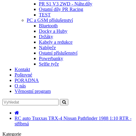
PR S1 V3 2WD - Náhr.díly
Ostatní díly PR Racing
TEST
PC a GSM příslušenství
Bluetooth
Docky a Huby
Držáky
Kabely a redukce
Nabíječe
Ostatní příslušenství
Powerbanky
Selfie tyče
Kontakt
Poštovné
PORADNA
O nás
Věrnostní program
RC auto Traxxas TRX-4 Nissan Pathfinder 1988 1:10 RTR -
stříbrná
Kategorie