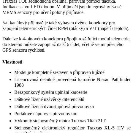
Traxxas TQi. Jednoduchá obsluha, párování pomocí tlačítka.
Indikace stavu LED diodou. V přijímači jsou integrovány 3-osé
MEMS senzory pro učení polohy přijímače.
5-ti kanálový přijímač je také vybaven dvěma konektory pro
zapojení telemetrických čidel RPM (otáčky) a V/T (napětí / teplota).
Dále lze k 4-pinovém konektoru připojit rozšiřující modul telemetrie,
do kterého můžete zapojit až další 6 čidel, včetně velmi přesného
GPS senzoru rychlosti.
Vlastnosti
Model je kompletně sestaven a připraven k jízdě
Licencovaná detailně provedená karosérie Nissan Pathfinder
1988
Bezsponkový systém upínání karoserie
Dálkově řízené uzávěrky diferenciálů
Dálkově řízená dvoustupňová převodovka
Portálové nápravy s převodovkou
Výkonný stejnosměrný motor Traxxas Titan 21T
Stejnosměrný elektronický regulátor Traxxas XL-5 HV se