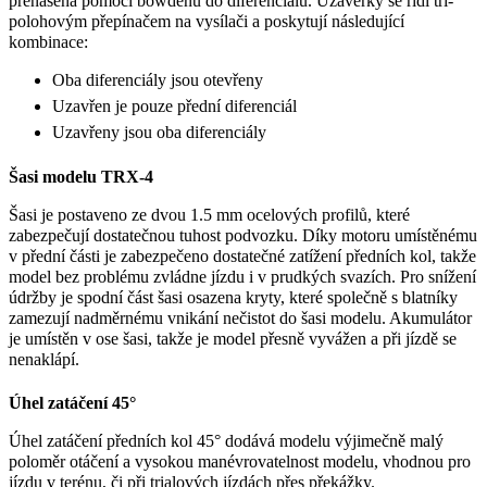
přenášena pomocí bowdenů do diferenciálů. Uzávěrky se řídí tří-
polohovým přepínačem na vysílači a poskytují následující
kombinace:
Oba diferenciály jsou otevřeny
Uzavřen je pouze přední diferenciál
Uzavřeny jsou oba diferenciály
Šasi modelu TRX-4
Šasi je postaveno ze dvou 1.5 mm ocelových profilů, které
zabezpečují dostatečnou tuhost podvozku. Díky motoru umístěnému
v přední části je zabezpečeno dostatečné zatížení předních kol, takže
model bez problému zvládne jízdu i v prudkých svazích. Pro snížení
údržby je spodní část šasi osazena kryty, které společně s blatníky
zamezují nadměrnému vnikání nečistot do šasi modelu. Akumulátor
je umístěn v ose šasi, takže je model přesně vyvážen a při jízdě se
nenaklápí.
Úhel zatáčení 45°
Úhel zatáčení předních kol 45° dodává modelu výjimečně malý
poloměr otáčení a vysokou manévrovatelnost modelu, vhodnou pro
jízdu v terénu, či při trialových jízdách přes překážky.