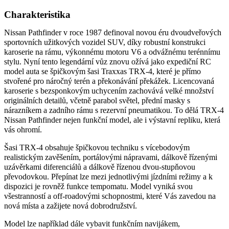
Charakteristika
Nissan Pathfinder v roce 1987 definoval novou éru dvoudveřových
sportovních užitkových vozidel SUV, díky robustní konstrukci
karoserie na rámu, výkonnému motoru V6 a odvážnému terénnímu
stylu. Nyní tento legendární vůz znovu ožívá jako expediční RC
model auta se špičkovým šasi Traxxas TRX-4, které je přímo
stvořené pro náročný terén a překonávání překážek. Licencovaná
karoserie s bezsponkovým uchycením zachovává velké množství
originálních detailů, včetně parabol světel, přední masky s
nárazníkem a zadního rámu s rezervní pneumatikou. To dělá TRX-4
Nissan Pathfinder nejen funkční model, ale i výstavní repliku, která
vás ohromí.
Šasi TRX-4 obsahuje špičkovou techniku s vícebodovým
realistickým zavěšením, portálovými nápravami, dálkově řízenými
uzávěrkami diferenciálů a dálkově řízenou dvou-stupňovou
převodovkou. Přepínat lze mezi jednotlivými jízdními režimy a k
dispozici je rovněž funkce tempomatu. Model vyniká svou
všestranností a off-roadovými schopnostmi, které Vás zavedou na
nová místa a zažijete nová dobrodružství.
Model lze například dále vybavit funkčním navijákem,