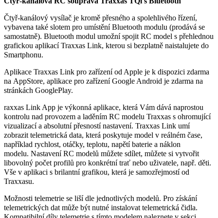
Čtyř-kanálová RC souprava Traxxas TQi s Bluetooth
Čtyř-kanálový vysílač je kromě přesného a spolehlivého řízení,
vybavena také slotem pro umístění Bluetooth modulu (prodává se
samostatně). Bluetooth modul umožní spojit RC model s přehlednou
grafickou aplikací Traxxas Link, kterou si bezplatně naistalujete do
Smartphonu.
Aplikace Traxxas Link pro zařízení od Apple je k dispozici zdarma
na AppStore, aplikace pro zařízení Google Android je zdarma na
stránkách GooglePlay.
raxxas Link App je výkonná aplikace, která Vám dává naprostou
kontrolu nad provozem a laděním RC modelu Traxxas s ohromující
vizualizací a absolutní přesností nastavení. Traxxas Link umí
zobrazit telemetrická data, která poskytuje model v reálném čase,
například rychlost, otáčky, teplotu, napětí baterie a náklon
modelu. Nastavení RC modelů můžete sdílet, můžete si vytvořit
libovolný počet profilů pro konkrétní trať nebo uživatele, např. děti.
Vše v aplikaci s brilantní grafikou, která je samozřejmostí od
Traxxasu.
Možnosti telemetrie se liší dle jednotlivých modelů. Pro získání
telemetrických dat může být nutné instalovat telemetrická čidla.
Kompatibilní díly telemetrie s tímto modelem naleznete v sekci