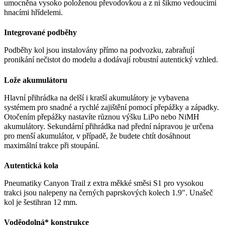
umocněna vysoko položenou převodovkou a z ní šikmo vedoucími
hnacími hřídelemi.
Integrované podběhy
Podběhy kol jsou instalovány přímo na podvozku, zabraňují
pronikání nečistot do modelu a dodávají robustní autentický vzhled.
Lože akumulátoru
Hlavní přihrádka na delší i kratší akumulátory je vybavena
systémem pro snadné a rychlé zajištění pomocí přepážky a západky.
Otočením přepážky nastavíte různou výšku LiPo nebo NiMH
akumulátory. Sekundární přihrádka nad přední nápravou je určena
pro menší akumulátor, v případě, že budete chtít dosáhnout
maximální trakce při stoupání.
Autentická kola
Pneumatiky Canyon Trail z extra měkké směsi S1 pro vysokou
trakci jsou nalepeny na černých paprskových kolech 1.9". Unašeč
kol je šestihran 12 mm.
Voděodolná* konstrukce