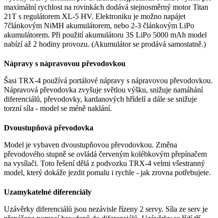
maximální rychlost na rovinkách dodává stejnosměrný motor Titan
21T s regulátorem XL-5 HV. Elektroniku je možno napájet
7článkovým NiMH akumulátorem, nebo 2-3 článkovým LiPo
akumulátorem. Při použití akumulátoru 3S LiPo 5000 mAh model
nabízí až 2 hodiny provozu. (Akumulátor se prodává samostatně.)
Nápravy s nápravovou převodovkou
Šasi TRX-4 používá portálové nápravy s nápravovou převodovkou.
Nápravová převodovka zvyšuje světlou výšku, snižuje namáhání
diferenciálů, převodovky, kardanových hřídelí a dále se snižuje
torzní síla - model se méně naklání.
Dvoustupňová převodovka
Model je vybaven dvoustupňovou převodovkou. Změna
převodového stupně se ovládá červeným kolébkovým přepínačem
na vysílači. Toto řešení dělá z podvozku TRX-4 velmi všestranný
model, který dokáže jezdit pomalu i rychle - jak zrovna potřebujete.
Uzamykatelné diferenciály
Uzávěrky diferenciálů jsou nezávisle řízeny 2 servy. Síla ze serv je