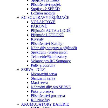
Spojkové pružinky
Příslušenství spojek
Spojky - 2 SPEED
Ložiska motorů
RC SOUPRAVY-PŘIJÍMAČE
VOLANTOVÉ
PÁKOVÉ
Přijímače AUTA a LODĚ
Přijímače LETECKÉ
Krystaly
Příslušenství-Kabely
Náhr. díly souprav a přijímačů
Spektrum - příslušenství
Telemetrie/Stabilizátory
Volanty pro RC Soupravy
Pulty a popruhy
SERVA - DÍLY
Micro-mini serva
Standartní serva
Maxi serva
Náhradní díly pro SERVA
Páky pro serva
Příslušenství pro serva
RC Naviáky
AKUMULÁTORY-BATERIE