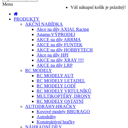
Menu
Váš nákupní košík je prázdný!
PRODUKTY
AKČNÍ NABÍDKA
Akce na díly AXIAL Racing
Agama-VÝPRODEJ
AKCE na díly ARRMA
AKCE na díly FUNTEK
AKCE na díly HOBBYTECH
Akce na díly HPI
AKCE na díly XRAY !!!!
AKCE na díly LRP
RC MODELY
RC MODELY AUT
RC MODELY LETADEL
RC MODELY LODÍ
RC MODELY VRTULNÍKŮ
MULTIKOPTÉRY, DRONY
RC MODELY OSTATNÍ
AUTODRÁHY-HRAČKY
Kovové modely BBURAGO
Autodráhy
Konstruktivní hračky
NÁHRADNÍ DÍLY