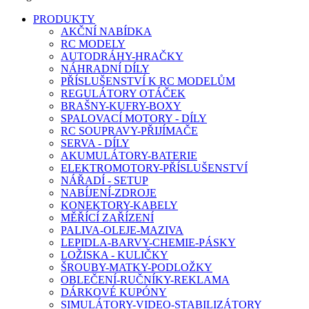
PRODUKTY
AKČNÍ NABÍDKA
RC MODELY
AUTODRÁHY-HRAČKY
NÁHRADNÍ DÍLY
PŘÍSLUŠENSTVÍ K RC MODELŮM
REGULÁTORY OTÁČEK
BRAŠNY-KUFRY-BOXY
SPALOVACÍ MOTORY - DÍLY
RC SOUPRAVY-PŘIJÍMAČE
SERVA - DÍLY
AKUMULÁTORY-BATERIE
ELEKTROMOTORY-PŘÍSLUŠENSTVÍ
NÁŘADÍ - SETUP
NABÍJENÍ-ZDROJE
KONEKTORY-KABELY
MĚŘÍCÍ ZAŘÍZENÍ
PALIVA-OLEJE-MAZIVA
LEPIDLA-BARVY-CHEMIE-PÁSKY
LOŽISKA - KULIČKY
ŠROUBY-MATKY-PODLOŽKY
OBLEČENÍ-RUČNÍKY-REKLAMA
DÁRKOVÉ KUPÓNY
SIMULÁTORY-VIDEO-STABILIZÁTORY