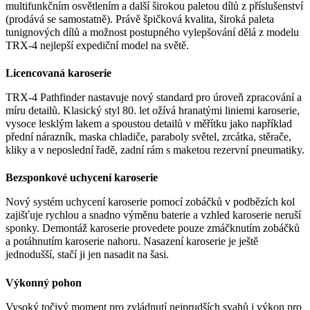
multifunkčním osvětlením a další širokou paletou dílů z příslušenství
(prodává se samostatně). Právě špičková kvalita, široká paleta
tunignových dílů a možnost postupného vylepšování dělá z modelu
TRX-4 nejlepší expediční model na světě.
Licencovaná karoserie
TRX-4 Pathfinder nastavuje nový standard pro úroveň zpracování a
míru detailů. Klasický styl 80. let ožívá hranatými liniemi karoserie,
vysoce lesklým lakem a spoustou detailů v měřítku jako například
přední nárazník, maska chladiče, paraboly světel, zrcátka, stěrače,
kliky a v neposlední řadě, zadní rám s maketou rezervní pneumatiky.
Bezsponkové uchycení karoserie
Nový systém uchycení karoserie pomocí zobáčků v podbězích kol
zajišťuje rychlou a snadno výměnu baterie a vzhled karoserie neruší
sponky. Demontáž karoserie provedete pouze zmáčknutím zobáčků
a potáhnutím karoserie nahoru. Nasazení karoserie je ještě
jednodušší, stačí ji jen nasadit na šasi.
Výkonný pohon
Vysoký točivý moment pro zvládnutí nejprudších svahů i výkon pro