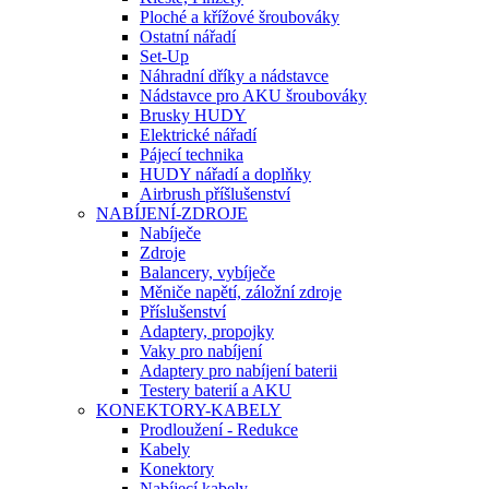
Ploché a křížové šroubováky
Ostatní nářadí
Set-Up
Náhradní dříky a nádstavce
Nádstavce pro AKU šroubováky
Brusky HUDY
Elektrické nářadí
Pájecí technika
HUDY nářadí a doplňky
Airbrush příšlušenství
NABÍJENÍ-ZDROJE
Nabíječe
Zdroje
Balancery, vybíječe
Měniče napětí, záložní zdroje
Příslušenství
Adaptery, propojky
Vaky pro nabíjení
Adaptery pro nabíjení baterii
Testery baterií a AKU
KONEKTORY-KABELY
Prodloužení - Redukce
Kabely
Konektory
Nabíjecí kabely