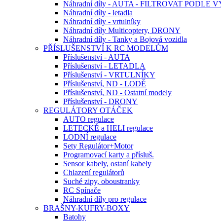
Náhradní díly - AUTA - FILTROVAT PODLE
Náhradní díly - letadla
Náhradní díly - vrtulníky
Náhradní díly Multicoptery, DRONY
Náhradní díly - Tanky a Bojová vozidla
PŘÍSLUŠENSTVÍ K RC MODELŮM
Příslušenství - AUTA
Příslušenství - LETADLA
Příslušenství - VRTULNÍKY
Příslušenství, ND - LODĚ
Příslušenství, ND - Ostatní modely
Příslušenství - DRONY
REGULÁTORY OTÁČEK
AUTO regulace
LETECKÉ a HELI regulace
LODNÍ regulace
Sety Regulátor+Motor
Programovací karty a přísluš.
Sensor kabely, ostaní kabely
Chlazení regulátorů
Suché zipy, oboustranky
RC Spínače
Náhradní díly pro regulace
BRAŠNY-KUFRY-BOXY
Batohy