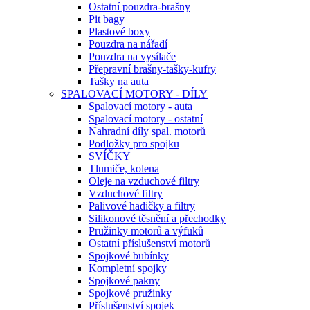
Ostatní pouzdra-brašny
Pit bagy
Plastové boxy
Pouzdra na nářadí
Pouzdra na vysílače
Přepravní brašny-tašky-kufry
Tašky na auta
SPALOVACÍ MOTORY - DÍLY
Spalovací motory - auta
Spalovací motory - ostatní
Nahradní díly spal. motorů
Podložky pro spojku
SVÍČKY
Tlumiče, kolena
Oleje na vzduchové filtry
Vzduchové filtry
Palivové hadičky a filtry
Silikonové těsnění a přechodky
Pružinky motorů a výfuků
Ostatní příslušenství motorů
Spojkové bubínky
Kompletní spojky
Spojkové pakny
Spojkové pružinky
Příslušenství spojek