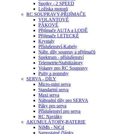
Spojky - 2 SPEED
Ložiska motorů
RC SOUPRAVY-PŘIJÍMAČE
VOLANTOVÉ
PÁKOVÉ
Přijímače AUTA a LODĚ
Přijímače LETECKÉ
Krystaly
Příslušenství-Kabely
Náhr. díly souprav a přijímačů
Spektrum - příslušenství
Telemetrie/Stabilizátory
Volanty pro RC Soupravy
Pulty a popruhy
SERVA - DÍLY
Micro-mini serva
Standartní serva
Maxi serva
Náhradní díly pro SERVA
Páky pro serva
Příslušenství pro serva
RC Naviáky
AKUMULÁTORY-BATERIE
NiMh - NiCd
Samostatné články