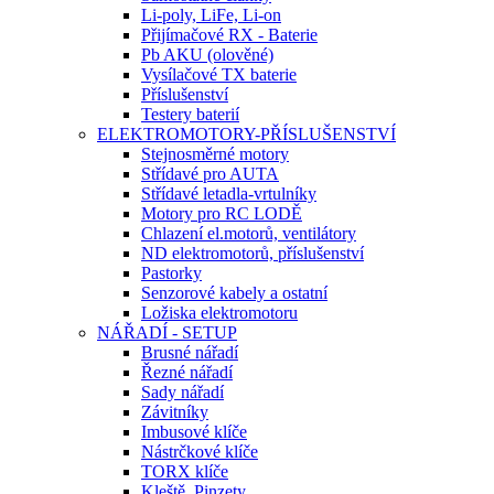
Li-poly, LiFe, Li-on
Přijímačové RX - Baterie
Pb AKU (olověné)
Vysílačové TX baterie
Příslušenství
Testery baterií
ELEKTROMOTORY-PŘÍSLUŠENSTVÍ
Stejnosměrné motory
Střídavé pro AUTA
Střídavé letadla-vrtulníky
Motory pro RC LODĚ
Chlazení el.motorů, ventilátory
ND elektromotorů, příslušenství
Pastorky
Senzorové kabely a ostatní
Ložiska elektromotoru
NÁŘADÍ - SETUP
Brusné nářadí
Řezné nářadí
Sady nářadí
Závitníky
Imbusové klíče
Nástrčkové klíče
TORX klíče
Kleště, Pinzety