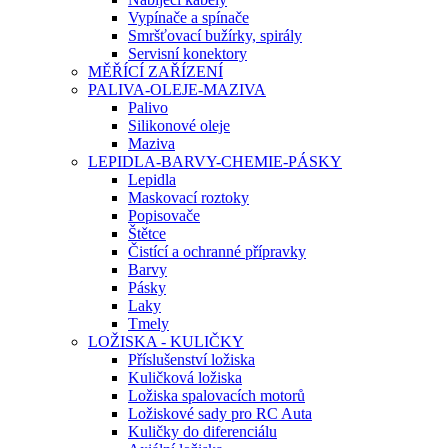
Vypínače a spínače
Smršťovací bužírky, spirály
Servisní konektory
MĚŘÍCÍ ZAŘÍZENÍ
PALIVA-OLEJE-MAZIVA
Palivo
Silikonové oleje
Maziva
LEPIDLA-BARVY-CHEMIE-PÁSKY
Lepidla
Maskovací roztoky
Popisovače
Štětce
Čistící a ochranné přípravky
Barvy
Pásky
Laky
Tmely
LOŽISKA - KULIČKY
Příslušenství ložiska
Kuličková ložiska
Ložiska spalovacích motorů
Ložiskové sady pro RC Auta
Kuličky do diferenciálu