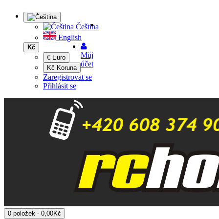
Čeština
English
Kč
Můj
€ Euro
účet
Kč Koruna
Zaregistrovat se
Přihlásit se
0 položek - 0,00Kč