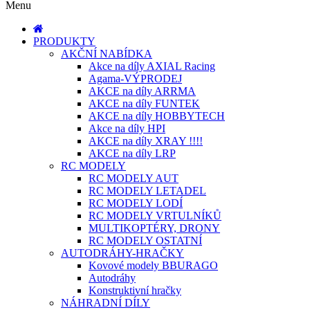
Menu
PRODUKTY
AKČNÍ NABÍDKA
Akce na díly AXIAL Racing
Agama-VÝPRODEJ
AKCE na díly ARRMA
AKCE na díly FUNTEK
AKCE na díly HOBBYTECH
Akce na díly HPI
AKCE na díly XRAY !!!!
AKCE na díly LRP
RC MODELY
RC MODELY AUT
RC MODELY LETADEL
RC MODELY LODÍ
RC MODELY VRTULNÍKŮ
MULTIKOPTÉRY, DRONY
RC MODELY OSTATNÍ
AUTODRÁHY-HRAČKY
Kovové modely BBURAGO
Autodráhy
Konstruktivní hračky
NÁHRADNÍ DÍLY