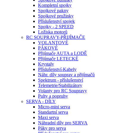
Kompletní spojky
Spojkové pakny
Spojkové pružinky
Příslušenství spojek
Spojky - 2 SPEED
Ložiska motorů
RC SOUPRAVY-PŘIJÍMAČE
VOLANTOVÉ
PÁKOVÉ
Přijímače AUTA a LODĚ
Přijímače LETECKÉ
Krystaly
Příslušenství-Kabely
Náhr. díly souprav a přijímačů
Spektrum - příslušenství
Telemetrie/Stabilizátory
Volanty pro RC Soupravy
Pulty a popruhy
SERVA - DÍLY
Micro-mini serva
Standartní serva
Maxi serva
Náhradní díly pro SERVA
Páky pro serva