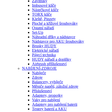
Závitníky
Imbusové klíče
Nástrčkové klíče
TORX klíče
Kleště, Pinzety
Ploché a křížové šroubováky
Ostatní nářadí
Set-Up
Náhradní dříky a nádstavce
Nádstavce pro AKU šroubováky
Brusky HUDY
Elektrické nářadí
Pájecí technika
HUDY nářadí a doplňky
Airbrush příšlušenství
NABÍJENÍ-ZDROJE
Nabíječe
Zdroje
Balancery, vybíječe
Měniče napětí, záložní zdroje
Příslušenství
Adaptery, propojky
Vaky pro nabíjení
Adaptery pro nabíjení baterii
Testery baterií a AKU