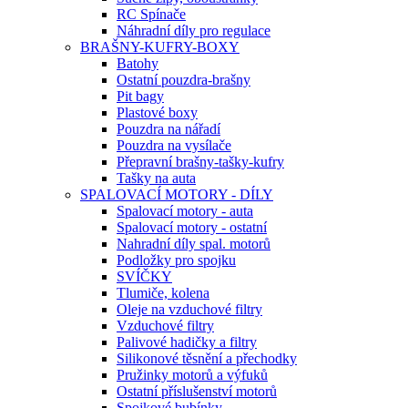
RC Spínače
Náhradní díly pro regulace
BRAŠNY-KUFRY-BOXY
Batohy
Ostatní pouzdra-brašny
Pit bagy
Plastové boxy
Pouzdra na nářadí
Pouzdra na vysílače
Přepravní brašny-tašky-kufry
Tašky na auta
SPALOVACÍ MOTORY - DÍLY
Spalovací motory - auta
Spalovací motory - ostatní
Nahradní díly spal. motorů
Podložky pro spojku
SVÍČKY
Tlumiče, kolena
Oleje na vzduchové filtry
Vzduchové filtry
Palivové hadičky a filtry
Silikonové těsnění a přechodky
Pružinky motorů a výfuků
Ostatní příslušenství motorů
Spojkové bubínky