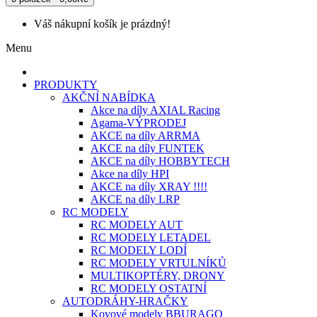
Váš nákupní košík je prázdný!
Menu
PRODUKTY
AKČNÍ NABÍDKA
Akce na díly AXIAL Racing
Agama-VÝPRODEJ
AKCE na díly ARRMA
AKCE na díly FUNTEK
AKCE na díly HOBBYTECH
Akce na díly HPI
AKCE na díly XRAY !!!!
AKCE na díly LRP
RC MODELY
RC MODELY AUT
RC MODELY LETADEL
RC MODELY LODÍ
RC MODELY VRTULNÍKŮ
MULTIKOPTÉRY, DRONY
RC MODELY OSTATNÍ
AUTODRÁHY-HRAČKY
Kovové modely BBURAGO