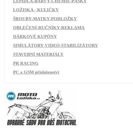
LEPIDLA-BARVY-CHEMIE-PÁSKY
LOŽISKA - KULIČKY
ŠROUBY-MATKY-PODLOŽKY
OBLEČENÍ-RUČNÍKY-REKLAMA
DÁRKOVÉ KUPÓNY
SIMULÁTORY-VIDEO-STABILIZÁTORY
STAVEBNÍ MATERIÁLY
PR RACING
PC a GSM příslušenství