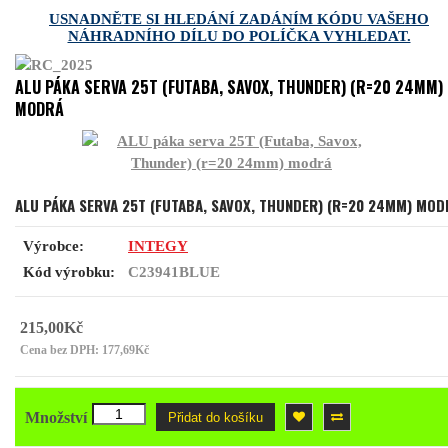
USNADNĚTE SI HLEDÁNÍ ZADÁNÍM KÓDU VAŠEHO
NÁHRADNÍHO DÍLU DO POLÍČKA VYHLEDAT.
ALU PÁKA SERVA 25T (FUTABA, SAVOX, THUNDER) (R=20 24MM)
MODRÁ
ALU PÁKA SERVA 25T (FUTABA, SAVOX, THUNDER) (R=20 24MM) MOD
Výrobce:
INTEGY
Kód výrobku:
C23941BLUE
215,00Kč
Cena bez DPH: 177,69Kč
Množství
Přidat do košíku