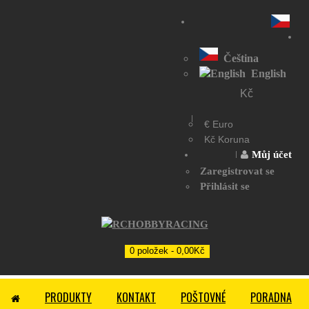
Čeština
English
Kč
€ Euro
Kč Koruna
Můj účet
Zaregistrovat se
Přihlásit se
0 položek - 0,00Kč
PRODUKTY
KONTAKT
POŠTOVNÉ
PORADNA