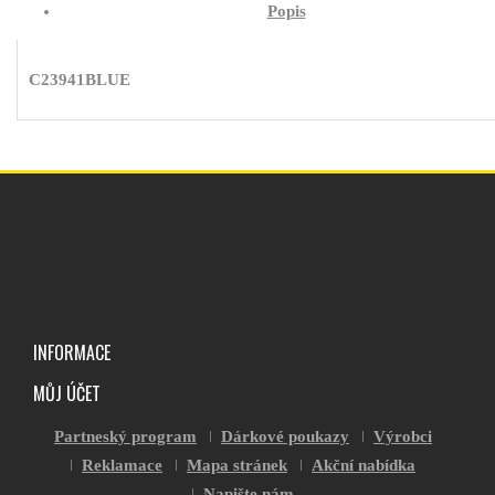
Popis
C23941BLUE
INFORMACE
MŮJ ÚČET
Partneský program
Dárkové poukazy
Výrobci
Reklamace
Mapa stránek
Akční nabídka
Napište nám