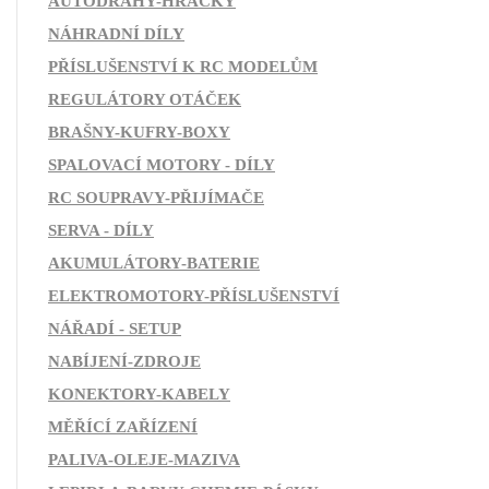
AUTODRÁHY-HRAČKY
NÁHRADNÍ DÍLY
PŘÍSLUŠENSTVÍ K RC MODELŮM
REGULÁTORY OTÁČEK
BRAŠNY-KUFRY-BOXY
SPALOVACÍ MOTORY - DÍLY
RC SOUPRAVY-PŘIJÍMAČE
SERVA - DÍLY
AKUMULÁTORY-BATERIE
ELEKTROMOTORY-PŘÍSLUŠENSTVÍ
NÁŘADÍ - SETUP
NABÍJENÍ-ZDROJE
KONEKTORY-KABELY
MĚŘÍCÍ ZAŘÍZENÍ
PALIVA-OLEJE-MAZIVA