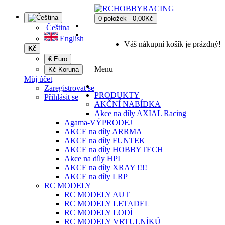
0 položek - 0,00Kč
Čeština
English
Váš nákupní košík je prázdný!
Kč
€ Euro
Menu
Kč Koruna
Můj účet
Zaregistrovat se
PRODUKTY
Přihlásit se
AKČNÍ NABÍDKA
Akce na díly AXIAL Racing
Agama-VÝPRODEJ
AKCE na díly ARRMA
AKCE na díly FUNTEK
AKCE na díly HOBBYTECH
Akce na díly HPI
AKCE na díly XRAY !!!!
AKCE na díly LRP
RC MODELY
RC MODELY AUT
RC MODELY LETADEL
RC MODELY LODÍ
RC MODELY VRTULNÍKŮ