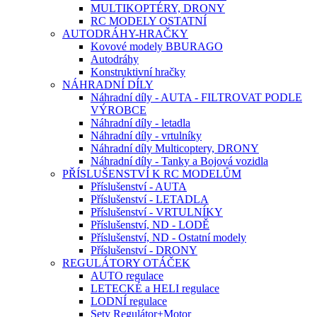
MULTIKOPTÉRY, DRONY
RC MODELY OSTATNÍ
AUTODRÁHY-HRAČKY
Kovové modely BBURAGO
Autodráhy
Konstruktivní hračky
NÁHRADNÍ DÍLY
Náhradní díly - AUTA - FILTROVAT PODLE
VÝROBCE
Náhradní díly - letadla
Náhradní díly - vrtulníky
Náhradní díly Multicoptery, DRONY
Náhradní díly - Tanky a Bojová vozidla
PŘÍSLUŠENSTVÍ K RC MODELŮM
Příslušenství - AUTA
Příslušenství - LETADLA
Příslušenství - VRTULNÍKY
Příslušenství, ND - LODĚ
Příslušenství, ND - Ostatní modely
Příslušenství - DRONY
REGULÁTORY OTÁČEK
AUTO regulace
LETECKÉ a HELI regulace
LODNÍ regulace
Sety Regulátor+Motor