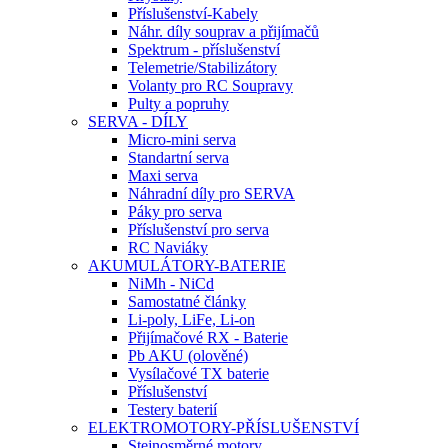
Příslušenství-Kabely
Náhr. díly souprav a přijímačů
Spektrum - příslušenství
Telemetrie/Stabilizátory
Volanty pro RC Soupravy
Pulty a popruhy
SERVA - DÍLY
Micro-mini serva
Standartní serva
Maxi serva
Náhradní díly pro SERVA
Páky pro serva
Příslušenství pro serva
RC Naviáky
AKUMULÁTORY-BATERIE
NiMh - NiCd
Samostatné články
Li-poly, LiFe, Li-on
Přijímačové RX - Baterie
Pb AKU (olověné)
Vysílačové TX baterie
Příslušenství
Testery baterií
ELEKTROMOTORY-PŘÍSLUŠENSTVÍ
Stejnosměrné motory