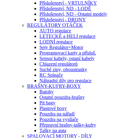
Příslušenství - VRTULNÍKY
Příslušenství, ND - LODĚ
Příslušenství, ND - Ostatní modely
Příslušenství - DRONY
REGULÁTORY OTÁČEK
AUTO regulace
LETECKÉ a HELI regulace
LODNÍ regulace
Sety Regulátor+Motor
Programovací karty a přísluš.
Sensor kabely, ostaní kabely
Chlazení regulátorů
Suché zipy, oboustranky
RC Spínače
Náhradní díly pro regulace
BRAŠNY-KUFRY-BOXY
Batohy
Ostatní pouzdra-brašny
Pit bagy
Plastové boxy
Pouzdra na nářadí
Pouzdra na vysílače
Přepravní brašny-tašky-kufry
Tašky na auta
SPALOVACÍ MOTORY - DÍLY