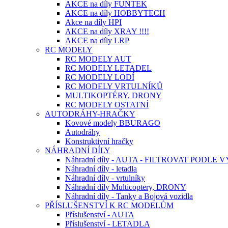
AKCE na díly FUNTEK
AKCE na díly HOBBYTECH
Akce na díly HPI
AKCE na díly XRAY !!!!
AKCE na díly LRP
RC MODELY
RC MODELY AUT
RC MODELY LETADEL
RC MODELY LODÍ
RC MODELY VRTULNÍKŮ
MULTIKOPTÉRY, DRONY
RC MODELY OSTATNÍ
AUTODRÁHY-HRAČKY
Kovové modely BBURAGO
Autodráhy
Konstruktivní hračky
NÁHRADNÍ DÍLY
Náhradní díly - AUTA - FILTROVAT PODLE
Náhradní díly - letadla
Náhradní díly - vrtulníky
Náhradní díly Multicoptery, DRONY
Náhradní díly - Tanky a Bojová vozidla
PŘÍSLUŠENSTVÍ K RC MODELŮM
Příslušenství - AUTA
Příslušenství - LETADLA