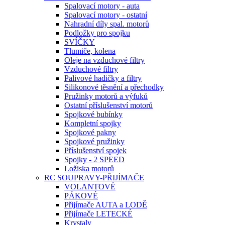
Spalovací motory - auta
Spalovací motory - ostatní
Nahradní díly spal. motorů
Podložky pro spojku
SVÍČKY
Tlumiče, kolena
Oleje na vzduchové filtry
Vzduchové filtry
Palivové hadičky a filtry
Silikonové těsnění a přechodky
Pružinky motorů a výfuků
Ostatní příslušenství motorů
Spojkové bubínky
Kompletní spojky
Spojkové pakny
Spojkové pružinky
Příslušenství spojek
Spojky - 2 SPEED
Ložiska motorů
RC SOUPRAVY-PŘIJÍMAČE
VOLANTOVÉ
PÁKOVÉ
Přijímače AUTA a LODĚ
Přijímače LETECKÉ
Krystaly