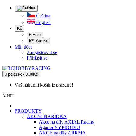
Čeština
English
Kč
€ Euro
Kč Koruna
Můj účet
Zaregistrovat se
Přihlásit se
0 položek - 0,00Kč
Váš nákupní košík je prázdný!
Menu
PRODUKTY
AKČNÍ NABÍDKA
Akce na díly AXIAL Racing
Agama-VÝPRODEJ
AKCE na díly ARRMA