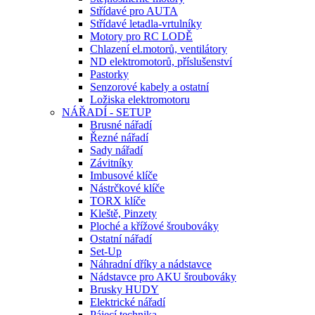
Střídavé pro AUTA
Střídavé letadla-vrtulníky
Motory pro RC LODĚ
Chlazení el.motorů, ventilátory
ND elektromotorů, příslušenství
Pastorky
Senzorové kabely a ostatní
Ložiska elektromotoru
NÁŘADÍ - SETUP
Brusné nářadí
Řezné nářadí
Sady nářadí
Závitníky
Imbusové klíče
Nástrčkové klíče
TORX klíče
Kleště, Pinzety
Ploché a křížové šroubováky
Ostatní nářadí
Set-Up
Náhradní dříky a nádstavce
Nádstavce pro AKU šroubováky
Brusky HUDY
Elektrické nářadí
Pájecí technika