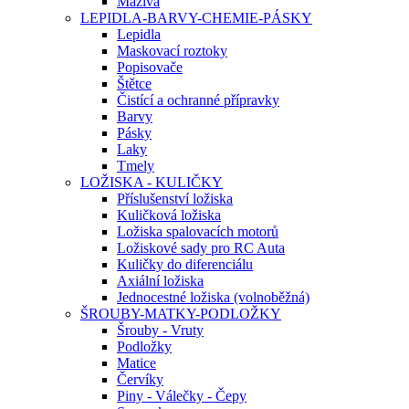
Maziva
LEPIDLA-BARVY-CHEMIE-PÁSKY
Lepidla
Maskovací roztoky
Popisovače
Štětce
Čistící a ochranné přípravky
Barvy
Pásky
Laky
Tmely
LOŽISKA - KULIČKY
Příslušenství ložiska
Kuličková ložiska
Ložiska spalovacích motorů
Ložiskové sady pro RC Auta
Kuličky do diferenciálu
Axiální ložiska
Jednocestné ložiska (volnoběžná)
ŠROUBY-MATKY-PODLOŽKY
Šrouby - Vruty
Podložky
Matice
Červíky
Piny - Válečky - Čepy