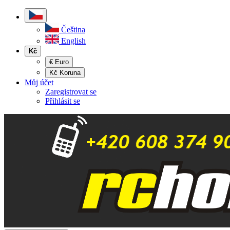
Čeština
English
Kč
€ Euro
Kč Koruna
Můj účet
Zaregistrovat se
Přihlásit se