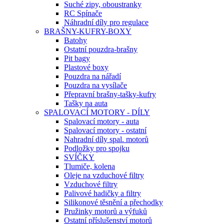
Suché zipy, oboustranky
RC Spínače
Náhradní díly pro regulace
BRAŠNY-KUFRY-BOXY
Batohy
Ostatní pouzdra-brašny
Pit bagy
Plastové boxy
Pouzdra na nářadí
Pouzdra na vysílače
Přepravní brašny-tašky-kufry
Tašky na auta
SPALOVACÍ MOTORY - DÍLY
Spalovací motory - auta
Spalovací motory - ostatní
Nahradní díly spal. motorů
Podložky pro spojku
SVÍČKY
Tlumiče, kolena
Oleje na vzduchové filtry
Vzduchové filtry
Palivové hadičky a filtry
Silikonové těsnění a přechodky
Pružinky motorů a výfuků
Ostatní příslušenství motorů