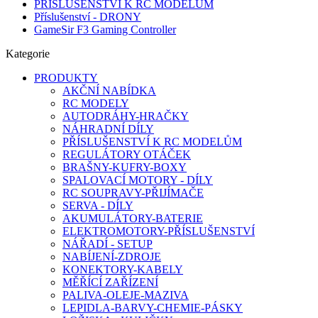
PŘÍSLUŠENSTVÍ K RC MODELŮM
Příslušenství - DRONY
GameSir F3 Gaming Controller
Kategorie
PRODUKTY
AKČNÍ NABÍDKA
RC MODELY
AUTODRÁHY-HRAČKY
NÁHRADNÍ DÍLY
PŘÍSLUŠENSTVÍ K RC MODELŮM
REGULÁTORY OTÁČEK
BRAŠNY-KUFRY-BOXY
SPALOVACÍ MOTORY - DÍLY
RC SOUPRAVY-PŘIJÍMAČE
SERVA - DÍLY
AKUMULÁTORY-BATERIE
ELEKTROMOTORY-PŘÍSLUŠENSTVÍ
NÁŘADÍ - SETUP
NABÍJENÍ-ZDROJE
KONEKTORY-KABELY
MĚŘÍCÍ ZAŘÍZENÍ
PALIVA-OLEJE-MAZIVA
LEPIDLA-BARVY-CHEMIE-PÁSKY