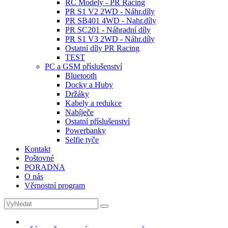
RC Modely - PR Racing
PR S1 V2 2WD - Náhr.díly
PR SB401 4WD - Nahr.díly
PR SC201 - Náhradní díly
PR S1 V3 2WD - Náhr.díly
Ostatní díly PR Racing
TEST
PC a GSM příslušenství
Bluetooth
Docky a Huby
Držáky
Kabely a redukce
Nabíječe
Ostatní příslušenství
Powerbanky
Selfie tyče
Kontakt
Poštovné
PORADNA
O nás
Věrnostní program