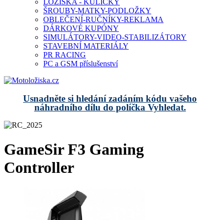
LOŽISKA - KULIČKY
ŠROUBY-MATKY-PODLOŽKY
OBLEČENÍ-RUČNÍKY-REKLAMA
DÁRKOVÉ KUPÓNY
SIMULÁTORY-VIDEO-STABILIZÁTORY
STAVEBNÍ MATERIÁLY
PR RACING
PC a GSM příslušenství
Usnadněte si hledání zadáním kódu vašeho
náhradního dílu do políčka Vyhledat.
GameSir F3 Gaming
Controller