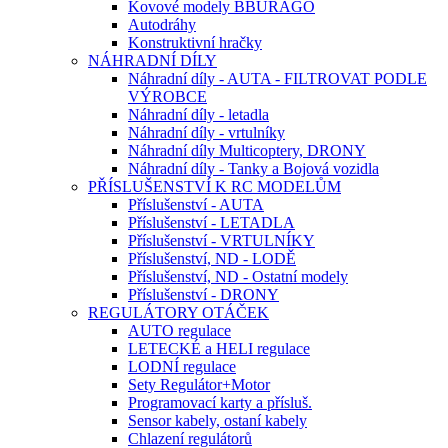
Kovové modely BBURAGO
Autodráhy
Konstruktivní hračky
NÁHRADNÍ DÍLY
Náhradní díly - AUTA - FILTROVAT PODLE
VÝROBCE
Náhradní díly - letadla
Náhradní díly - vrtulníky
Náhradní díly Multicoptery, DRONY
Náhradní díly - Tanky a Bojová vozidla
PŘÍSLUŠENSTVÍ K RC MODELŮM
Příslušenství - AUTA
Příslušenství - LETADLA
Příslušenství - VRTULNÍKY
Příslušenství, ND - LODĚ
Příslušenství, ND - Ostatní modely
Příslušenství - DRONY
REGULÁTORY OTÁČEK
AUTO regulace
LETECKÉ a HELI regulace
LODNÍ regulace
Sety Regulátor+Motor
Programovací karty a přísluš.
Sensor kabely, ostaní kabely
Chlazení regulátorů