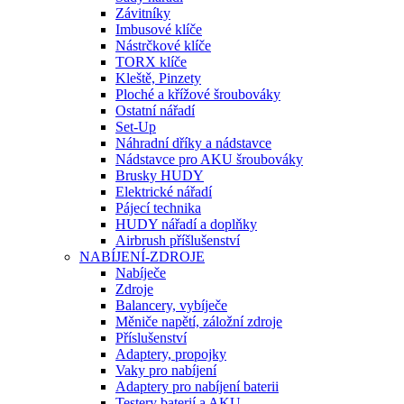
Závitníky
Imbusové klíče
Nástrčkové klíče
TORX klíče
Kleště, Pinzety
Ploché a křížové šroubováky
Ostatní nářadí
Set-Up
Náhradní dříky a nádstavce
Nádstavce pro AKU šroubováky
Brusky HUDY
Elektrické nářadí
Pájecí technika
HUDY nářadí a doplňky
Airbrush příšlušenství
NABÍJENÍ-ZDROJE
Nabíječe
Zdroje
Balancery, vybíječe
Měniče napětí, záložní zdroje
Příslušenství
Adaptery, propojky
Vaky pro nabíjení
Adaptery pro nabíjení baterii
Testery baterií a AKU