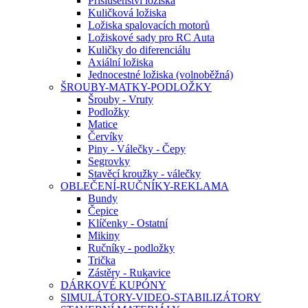
Příslušenství ložiska
Kuličková ložiska
Ložiska spalovacích motorů
Ložiskové sady pro RC Auta
Kuličky do diferenciálu
Axiální ložiska
Jednocestné ložiska (volnoběžná)
ŠROUBY-MATKY-PODLOŽKY
Šrouby - Vruty
Podložky
Matice
Červíky
Piny - Válečky - Čepy
Segrovky
Stavěcí kroužky - válečky
OBLEČENÍ-RUČNÍKY-REKLAMA
Bundy
Čepice
Klíčenky - Ostatní
Mikiny
Ručníky - podložky
Trička
Zástěry - Rukavice
DÁRKOVÉ KUPÓNY
SIMULÁTORY-VIDEO-STABILIZÁTORY