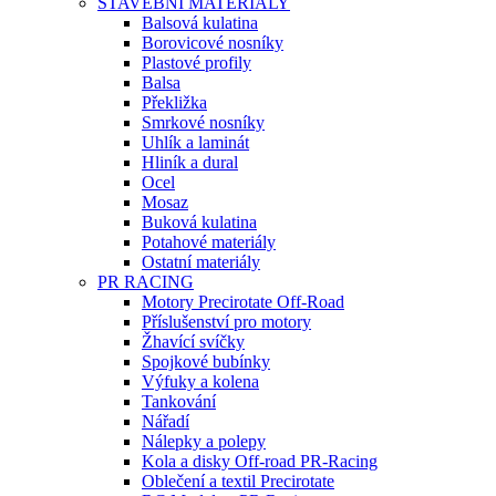
STAVEBNÍ MATERIÁLY
Balsová kulatina
Borovicové nosníky
Plastové profily
Balsa
Překližka
Smrkové nosníky
Uhlík a laminát
Hliník a dural
Ocel
Mosaz
Buková kulatina
Potahové materiály
Ostatní materiály
PR RACING
Motory Precirotate Off-Road
Příslušenství pro motory
Žhavící svíčky
Spojkové bubínky
Výfuky a kolena
Tankování
Nářadí
Nálepky a polepy
Kola a disky Off-road PR-Racing
Oblečení a textil Precirotate