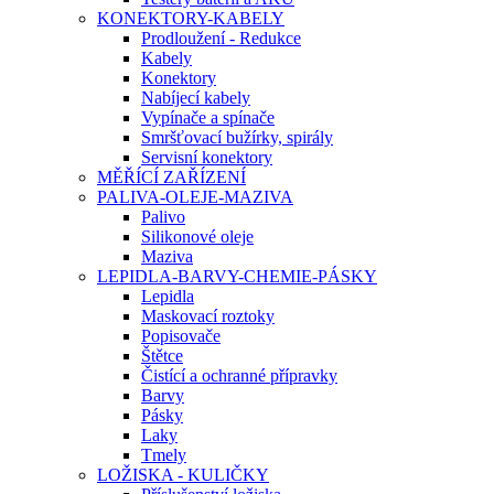
KONEKTORY-KABELY
Prodloužení - Redukce
Kabely
Konektory
Nabíjecí kabely
Vypínače a spínače
Smršťovací bužírky, spirály
Servisní konektory
MĚŘÍCÍ ZAŘÍZENÍ
PALIVA-OLEJE-MAZIVA
Palivo
Silikonové oleje
Maziva
LEPIDLA-BARVY-CHEMIE-PÁSKY
Lepidla
Maskovací roztoky
Popisovače
Štětce
Čistící a ochranné přípravky
Barvy
Pásky
Laky
Tmely
LOŽISKA - KULIČKY