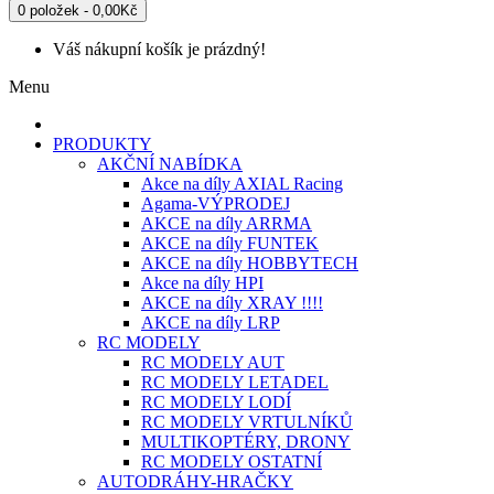
0 položek - 0,00Kč
Váš nákupní košík je prázdný!
Menu
PRODUKTY
AKČNÍ NABÍDKA
Akce na díly AXIAL Racing
Agama-VÝPRODEJ
AKCE na díly ARRMA
AKCE na díly FUNTEK
AKCE na díly HOBBYTECH
Akce na díly HPI
AKCE na díly XRAY !!!!
AKCE na díly LRP
RC MODELY
RC MODELY AUT
RC MODELY LETADEL
RC MODELY LODÍ
RC MODELY VRTULNÍKŮ
MULTIKOPTÉRY, DRONY
RC MODELY OSTATNÍ
AUTODRÁHY-HRAČKY