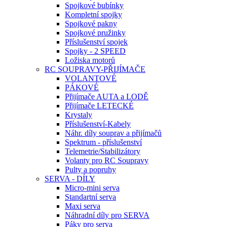
Spojkové bubínky
Kompletní spojky
Spojkové pakny
Spojkové pružinky
Příslušenství spojek
Spojky - 2 SPEED
Ložiska motorů
RC SOUPRAVY-PŘIJÍMAČE
VOLANTOVÉ
PÁKOVÉ
Přijímače AUTA a LODĚ
Přijímače LETECKÉ
Krystaly
Příslušenství-Kabely
Náhr. díly souprav a přijímačů
Spektrum - příslušenství
Telemetrie/Stabilizátory
Volanty pro RC Soupravy
Pulty a popruhy
SERVA - DÍLY
Micro-mini serva
Standartní serva
Maxi serva
Náhradní díly pro SERVA
Páky pro serva