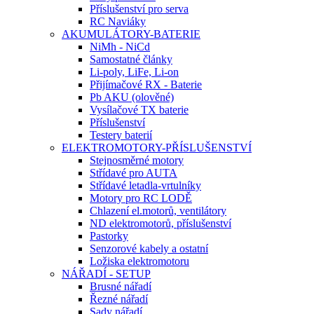
Příslušenství pro serva
RC Naviáky
AKUMULÁTORY-BATERIE
NiMh - NiCd
Samostatné články
Li-poly, LiFe, Li-on
Přijímačové RX - Baterie
Pb AKU (olověné)
Vysílačové TX baterie
Příslušenství
Testery baterií
ELEKTROMOTORY-PŘÍSLUŠENSTVÍ
Stejnosměrné motory
Střídavé pro AUTA
Střídavé letadla-vrtulníky
Motory pro RC LODĚ
Chlazení el.motorů, ventilátory
ND elektromotorů, příslušenství
Pastorky
Senzorové kabely a ostatní
Ložiska elektromotoru
NÁŘADÍ - SETUP
Brusné nářadí
Řezné nářadí
Sady nářadí