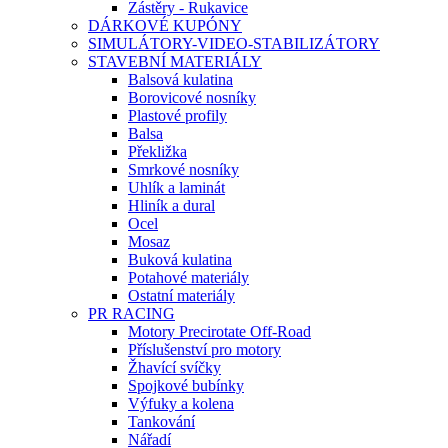
Zástěry - Rukavice
DÁRKOVÉ KUPÓNY
SIMULÁTORY-VIDEO-STABILIZÁTORY
STAVEBNÍ MATERIÁLY
Balsová kulatina
Borovicové nosníky
Plastové profily
Balsa
Překližka
Smrkové nosníky
Uhlík a laminát
Hliník a dural
Ocel
Mosaz
Buková kulatina
Potahové materiály
Ostatní materiály
PR RACING
Motory Precirotate Off-Road
Příslušenství pro motory
Žhavící svíčky
Spojkové bubínky
Výfuky a kolena
Tankování
Nářadí