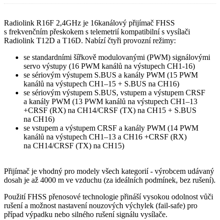
Radiolink R16F 2,4GHz je 16kanálový přijímač FHSS
s frekvenčním přeskokem s telemetrií kompatibilní s vysílači
Radiolink T12D a T16D. Nabízí čtyři provozní režimy:
se standardními šířkově modulovanými (PWM) signálovými
servo výstupy (16 PWM kanálů na výstupech CH1-16)
se sériovým výstupem S.BUS a kanály PWM (15 PWM
kanálů na výstupech CH1–15 + S.BUS na CH16)
se sériovým výstupem S.BUS, vstupem a výstupem CRSF
a kanály PWM (13 PWM kanálů na výstupech CH1–13
+CRSF (RX) na CH14/CRSF (TX) na CH15 + S.BUS
na CH16)
se vstupem a výstupem CRSF a kanály PWM (14 PWM
kanálů na výstupech CH1–13 a CH16 +CRSF (RX)
na CH14/CRSF (TX) na CH15)
Přijímač je vhodný pro modely všech kategorií - výrobcem udávaný
dosah je až 4000 m ve vzduchu (za ideálních podmínek, bez rušení).
Použití FHSS přenosové technologie přináší vysokou odolnost vůči
rušení a možnost nastavení nouzových výchylek (fail-safe) pro
případ výpadku nebo silného rušení signálu vysílače.