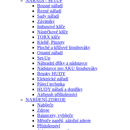
NÁŘADÍ - SETUP
Brusné nářadí
Řezné nářadí
Sady nářadí
Závitníky
Imbusové klíče
Nástrčkové klíče
TORX klíče
Kleště, Pinzety
Ploché a křížové šroubováky
Ostatní nářadí
Set-Up
Náhradní dříky a nádstavce
Nádstavce pro AKU šroubováky
Brusky HUDY
Elektrické nářadí
Pájecí technika
HUDY nářadí a doplňky
Airbrush příšlušenství
NABÍJENÍ-ZDROJE
Nabíječe
Zdroje
Balancery, vybíječe
Měniče napětí, záložní zdroje
Příslušenství