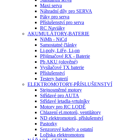
Maxi serva
Náhradní díly pro SERVA
Páky pro serva
Příslušenství pro serva
RC Naviáky
AKUMULÁTORY-BATERIE
NiMh - NiCd
Samostatné články
Li-poly, LiFe, Li-on
Přijímačové RX - Baterie
Pb AKU (olověné)
Vysílačové TX baterie
Příslušenství
Testery baterií
ELEKTROMOTORY-PŘÍSLUŠENSTVÍ
Stejnosměrné motory
Střídavé pro AUTA
Střídavé letadla-vrtulníky
Motory pro RC LODĚ
Chlazení el.motorů, ventilátory
ND elektromotorů, příslušenství
Pastorky
Senzorové kabely a ostatní
Ložiska elektromotoru