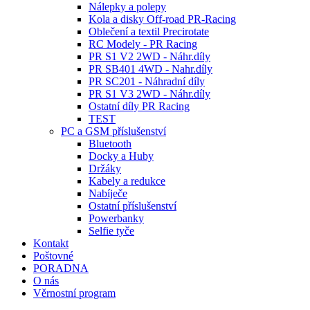
Nálepky a polepy
Kola a disky Off-road PR-Racing
Oblečení a textil Precirotate
RC Modely - PR Racing
PR S1 V2 2WD - Náhr.díly
PR SB401 4WD - Nahr.díly
PR SC201 - Náhradní díly
PR S1 V3 2WD - Náhr.díly
Ostatní díly PR Racing
TEST
PC a GSM příslušenství
Bluetooth
Docky a Huby
Držáky
Kabely a redukce
Nabíječe
Ostatní příslušenství
Powerbanky
Selfie tyče
Kontakt
Poštovné
PORADNA
O nás
Věrnostní program