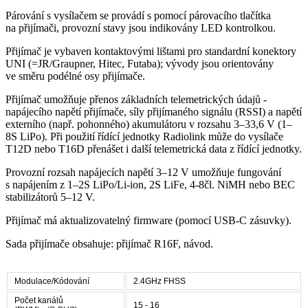
Párování s vysílačem se provádí s pomocí párovacího tlačítka
na přijímači, provozní stavy jsou indikovány LED kontrolkou.
Přijímač je vybaven kontaktovými lištami pro standardní konektory
UNI (=JR/Graupner, Hitec, Futaba); vývody jsou orientovány
ve směru podélné osy přijímače.
Přijímač umožňuje přenos základních telemetrických údajů -
napájecího napětí přijímače, síly přijímaného signálu (RSSI) a napětí
externího (např. pohonného) akumulátoru v rozsahu 3–33,6 V (1–
8S LiPo). Při použití řídící jednotky Radiolink může do vysílače
T12D nebo T16D přenášet i další telemetrická data z řídící jednotky.
Provozní rozsah napájecích napětí 3–12 V umožňuje fungování
s napájením z 1–2S LiPo/Li-ion, 2S LiFe, 4-8čl. NiMH nebo BEC
stabilizátorů 5–12 V.
Přijímač má aktualizovatelný firmware (pomocí USB-C zásuvky).
Sada přijímače obsahuje: přijímač R16F, návod.
Modulace/Kódování
2.4GHz FHSS
Počet kanálů
15 - 16