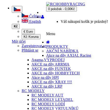
0 položek - 0,00Kč
Čeština
English
Váš nákupní košík je prázdný!
Kč
€ Euro
Menu
Kč Koruna
Můj účet
Zaregistrovat se
PRODUKTY
Přihlásit se
AKČNÍ NABÍDKA
Akce na díly AXIAL Racing
Agama-VÝPRODEJ
AKCE na díly ARRMA
AKCE na díly FUNTEK
AKCE na díly HOBBYTECH
Akce na díly HPI
AKCE na díly XRAY !!!!
AKCE na díly LRP
RC MODELY
RC MODELY AUT
RC MODELY LETADEL
RC MODELY LODÍ
RC MODELY VRTULNÍKŮ