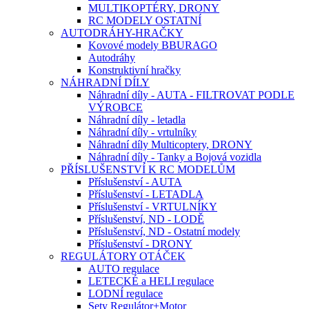
MULTIKOPTÉRY, DRONY
RC MODELY OSTATNÍ
AUTODRÁHY-HRAČKY
Kovové modely BBURAGO
Autodráhy
Konstruktivní hračky
NÁHRADNÍ DÍLY
Náhradní díly - AUTA - FILTROVAT PODLE
VÝROBCE
Náhradní díly - letadla
Náhradní díly - vrtulníky
Náhradní díly Multicoptery, DRONY
Náhradní díly - Tanky a Bojová vozidla
PŘÍSLUŠENSTVÍ K RC MODELŮM
Příslušenství - AUTA
Příslušenství - LETADLA
Příslušenství - VRTULNÍKY
Příslušenství, ND - LODĚ
Příslušenství, ND - Ostatní modely
Příslušenství - DRONY
REGULÁTORY OTÁČEK
AUTO regulace
LETECKÉ a HELI regulace
LODNÍ regulace
Sety Regulátor+Motor