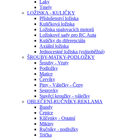
Laky
Tmely
LOŽISKA - KULIČKY
Příslušenství ložiska
Kuličková ložiska
Ložiska spalovacích motorů
Ložiskové sady pro RC Auta
Kuličky do diferenciálu
Axiální ložiska
Jednocestné ložiska (volnoběžná)
ŠROUBY-MATKY-PODLOŽKY
Šrouby - Vruty
Podložky
Matice
Červíky
Piny - Válečky - Čepy
Segrovky
Stavěcí kroužky - válečky
OBLEČENÍ-RUČNÍKY-REKLAMA
Bundy
Čepice
Klíčenky - Ostatní
Mikiny
Ručníky - podložky
Trička