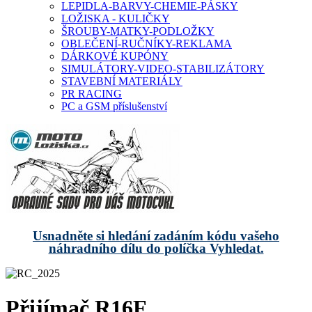
LEPIDLA-BARVY-CHEMIE-PÁSKY
LOŽISKA - KULIČKY
ŠROUBY-MATKY-PODLOŽKY
OBLEČENÍ-RUČNÍKY-REKLAMA
DÁRKOVÉ KUPÓNY
SIMULÁTORY-VIDEO-STABILIZÁTORY
STAVEBNÍ MATERIÁLY
PR RACING
PC a GSM příslušenství
Usnadněte si hledání zadáním kódu vašeho
náhradního dílu do políčka Vyhledat.
Přijímač R16F