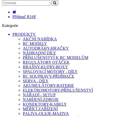
Přijímač R16F
Kategorie
PRODUKTY
AKČNÍ NABÍDKA
RC MODELY
AUTODRÁHY-HRAČKY
NÁHRADNÍ DÍLY
PŘÍSLUŠENSTVÍ K RC MODELŮM
REGULÁTORY OTÁČEK
BRAŠNY-KUFRY-BOXY
SPALOVACÍ MOTORY - DÍLY
RC SOUPRAVY-PŘIJÍMAČE
SERVA - DÍLY
AKUMULÁTORY-BATERIE
ELEKTROMOTORY-PŘÍSLUŠENSTVÍ
NÁŘADÍ - SETUP
NABÍJENÍ-ZDROJE
KONEKTORY-KABELY
MĚŘÍCÍ ZAŘÍZENÍ
PALIVA-OLEJE-MAZIVA