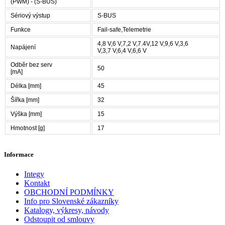
(PWM) - (S-BUS)
Sériový výstup
S-BUS
Funkce
Fail-safe,Telemetrie
4,8 V,6 V,7,2 V,7.4V,12 V,9,6 V,3,6
Napájení
V,3,7 V,6,4 V,6,6 V
Odběr bez serv
50
[mA]
Délka [mm]
45
Šířka [mm]
32
Výška [mm]
15
Hmotnost [g]
17
Informace
Integy
Kontakt
OBCHODNÍ PODMÍNKY
Info pro Slovenské zákazníky
Katalogy, výkresy, návody
Odstoupit od smlouvy