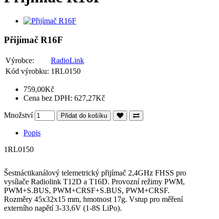
Přijímač R16F
Výrobce:
RadioLink
Kód výrobku:
1RL0150
759,00Kč
Cena bez DPH: 627,27Kč
Množství
Přidat do košíku
Popis
1RL0150
Šestnáctikanálový telemetrický přijímač 2,4GHz FHSS pro
vysílače Radiolink T12D a T16D. Provozní režimy PWM,
PWM+S.BUS, PWM+CRSF+S.BUS, PWM+CRSF.
Rozměry 45x32x15 mm, hmotnost 17g. Vstup pro měření
externího napětí 3-33,6V (1-8S LiPo).