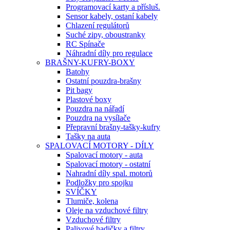
Programovací karty a přísluš.
Sensor kabely, ostaní kabely
Chlazení regulátorů
Suché zipy, oboustranky
RC Spínače
Náhradní díly pro regulace
BRAŠNY-KUFRY-BOXY
Batohy
Ostatní pouzdra-brašny
Pit bagy
Plastové boxy
Pouzdra na nářadí
Pouzdra na vysílače
Přepravní brašny-tašky-kufry
Tašky na auta
SPALOVACÍ MOTORY - DÍLY
Spalovací motory - auta
Spalovací motory - ostatní
Nahradní díly spal. motorů
Podložky pro spojku
SVÍČKY
Tlumiče, kolena
Oleje na vzduchové filtry
Vzduchové filtry
Palivové hadičky a filtry