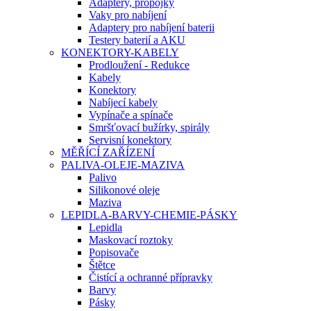
Adaptery, propojky
Vaky pro nabíjení
Adaptery pro nabíjení baterii
Testery baterií a AKU
KONEKTORY-KABELY
Prodloužení - Redukce
Kabely
Konektory
Nabíjecí kabely
Vypínače a spínače
Smršťovací bužírky, spirály
Servisní konektory
MĚŘÍCÍ ZAŘÍZENÍ
PALIVA-OLEJE-MAZIVA
Palivo
Silikonové oleje
Maziva
LEPIDLA-BARVY-CHEMIE-PÁSKY
Lepidla
Maskovací roztoky
Popisovače
Štětce
Čistící a ochranné přípravky
Barvy
Pásky