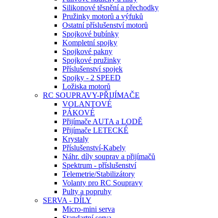
Silikonové těsnění a přechodky
Pružinky motorů a výfuků
Ostatní příslušenství motorů
Spojkové bubínky
Kompletní spojky
Spojkové pakny
Spojkové pružinky
Příslušenství spojek
Spojky - 2 SPEED
Ložiska motorů
RC SOUPRAVY-PŘIJÍMAČE
VOLANTOVÉ
PÁKOVÉ
Přijímače AUTA a LODĚ
Přijímače LETECKÉ
Krystaly
Příslušenství-Kabely
Náhr. díly souprav a přijímačů
Spektrum - příslušenství
Telemetrie/Stabilizátory
Volanty pro RC Soupravy
Pulty a popruhy
SERVA - DÍLY
Micro-mini serva
Standartní serva