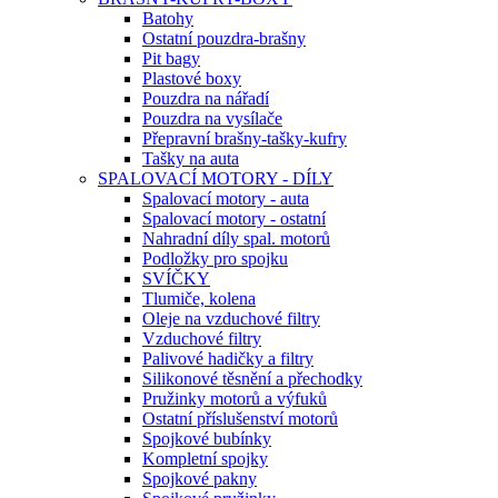
Batohy
Ostatní pouzdra-brašny
Pit bagy
Plastové boxy
Pouzdra na nářadí
Pouzdra na vysílače
Přepravní brašny-tašky-kufry
Tašky na auta
SPALOVACÍ MOTORY - DÍLY
Spalovací motory - auta
Spalovací motory - ostatní
Nahradní díly spal. motorů
Podložky pro spojku
SVÍČKY
Tlumiče, kolena
Oleje na vzduchové filtry
Vzduchové filtry
Palivové hadičky a filtry
Silikonové těsnění a přechodky
Pružinky motorů a výfuků
Ostatní příslušenství motorů
Spojkové bubínky
Kompletní spojky
Spojkové pakny