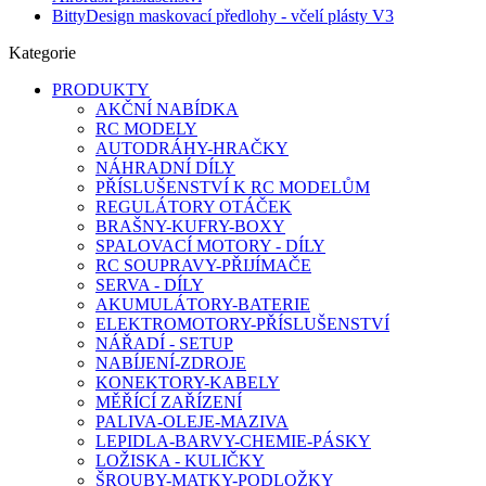
BittyDesign maskovací předlohy - včelí plásty V3
Kategorie
PRODUKTY
AKČNÍ NABÍDKA
RC MODELY
AUTODRÁHY-HRAČKY
NÁHRADNÍ DÍLY
PŘÍSLUŠENSTVÍ K RC MODELŮM
REGULÁTORY OTÁČEK
BRAŠNY-KUFRY-BOXY
SPALOVACÍ MOTORY - DÍLY
RC SOUPRAVY-PŘIJÍMAČE
SERVA - DÍLY
AKUMULÁTORY-BATERIE
ELEKTROMOTORY-PŘÍSLUŠENSTVÍ
NÁŘADÍ - SETUP
NABÍJENÍ-ZDROJE
KONEKTORY-KABELY
MĚŘÍCÍ ZAŘÍZENÍ
PALIVA-OLEJE-MAZIVA
LEPIDLA-BARVY-CHEMIE-PÁSKY
LOŽISKA - KULIČKY
ŠROUBY-MATKY-PODLOŽKY