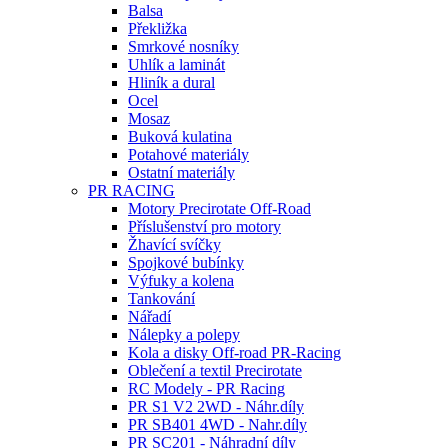
Balsa
Překližka
Smrkové nosníky
Uhlík a laminát
Hliník a dural
Ocel
Mosaz
Buková kulatina
Potahové materiály
Ostatní materiály
PR RACING
Motory Precirotate Off-Road
Příslušenství pro motory
Žhavící svíčky
Spojkové bubínky
Výfuky a kolena
Tankování
Nářadí
Nálepky a polepy
Kola a disky Off-road PR-Racing
Oblečení a textil Precirotate
RC Modely - PR Racing
PR S1 V2 2WD - Náhr.díly
PR SB401 4WD - Nahr.díly
PR SC201 - Náhradní díly