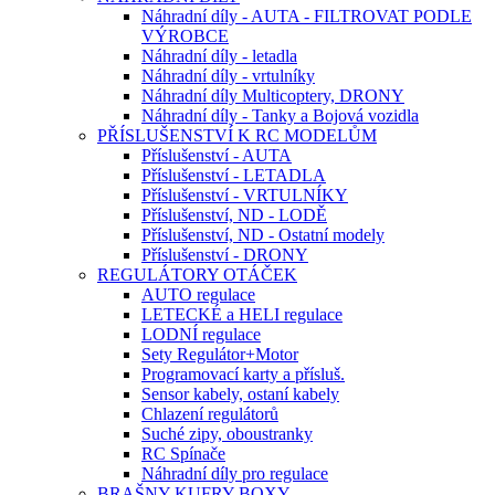
Náhradní díly - AUTA - FILTROVAT PODLE
VÝROBCE
Náhradní díly - letadla
Náhradní díly - vrtulníky
Náhradní díly Multicoptery, DRONY
Náhradní díly - Tanky a Bojová vozidla
PŘÍSLUŠENSTVÍ K RC MODELŮM
Příslušenství - AUTA
Příslušenství - LETADLA
Příslušenství - VRTULNÍKY
Příslušenství, ND - LODĚ
Příslušenství, ND - Ostatní modely
Příslušenství - DRONY
REGULÁTORY OTÁČEK
AUTO regulace
LETECKÉ a HELI regulace
LODNÍ regulace
Sety Regulátor+Motor
Programovací karty a přísluš.
Sensor kabely, ostaní kabely
Chlazení regulátorů
Suché zipy, oboustranky
RC Spínače
Náhradní díly pro regulace
BRAŠNY-KUFRY-BOXY