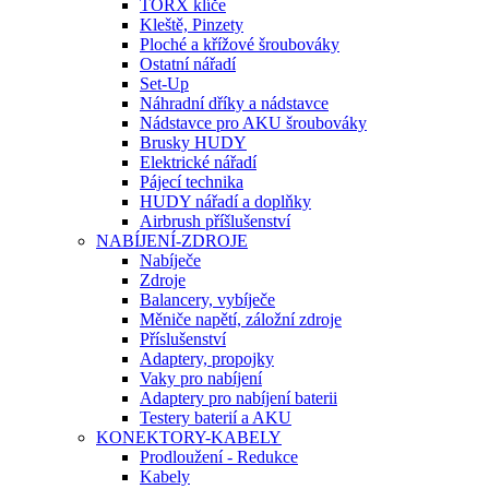
TORX klíče
Kleště, Pinzety
Ploché a křížové šroubováky
Ostatní nářadí
Set-Up
Náhradní dříky a nádstavce
Nádstavce pro AKU šroubováky
Brusky HUDY
Elektrické nářadí
Pájecí technika
HUDY nářadí a doplňky
Airbrush příšlušenství
NABÍJENÍ-ZDROJE
Nabíječe
Zdroje
Balancery, vybíječe
Měniče napětí, záložní zdroje
Příslušenství
Adaptery, propojky
Vaky pro nabíjení
Adaptery pro nabíjení baterii
Testery baterií a AKU
KONEKTORY-KABELY
Prodloužení - Redukce
Kabely