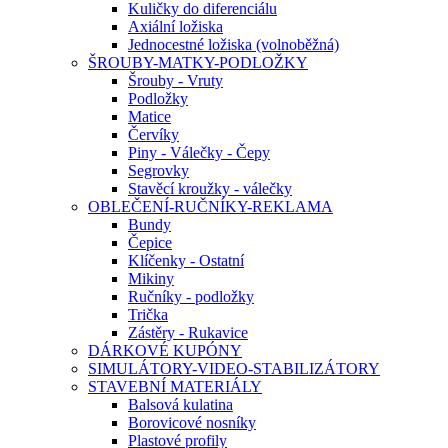
Kuličky do diferenciálu
Axiální ložiska
Jednocestné ložiska (volnoběžná)
ŠROUBY-MATKY-PODLOŽKY
Šrouby - Vruty
Podložky
Matice
Červíky
Piny - Válečky - Čepy
Segrovky
Stavěcí kroužky - válečky
OBLEČENÍ-RUČNÍKY-REKLAMA
Bundy
Čepice
Klíčenky - Ostatní
Mikiny
Ručníky - podložky
Trička
Zástěry - Rukavice
DÁRKOVÉ KUPÓNY
SIMULÁTORY-VIDEO-STABILIZÁTORY
STAVEBNÍ MATERIÁLY
Balsová kulatina
Borovicové nosníky
Plastové profily