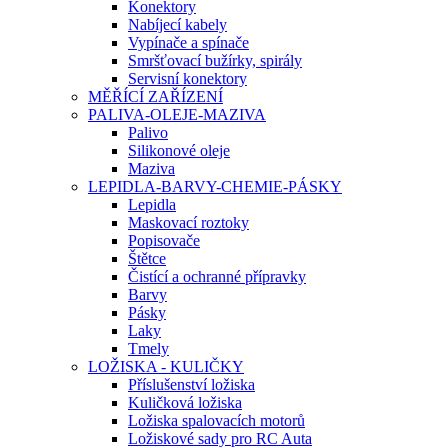
Konektory
Nabíjecí kabely
Vypínače a spínače
Smršťovací bužírky, spirály
Servisní konektory
MĚŘÍCÍ ZAŘÍZENÍ
PALIVA-OLEJE-MAZIVA
Palivo
Silikonové oleje
Maziva
LEPIDLA-BARVY-CHEMIE-PÁSKY
Lepidla
Maskovací roztoky
Popisovače
Štětce
Čistící a ochranné přípravky
Barvy
Pásky
Laky
Tmely
LOŽISKA - KULIČKY
Příslušenství ložiska
Kuličková ložiska
Ložiska spalovacích motorů
Ložiskové sady pro RC Auta