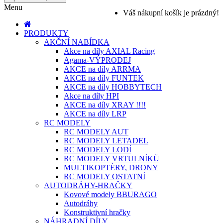
Menu
Váš nákupní košík je prázdný!
PRODUKTY
AKČNÍ NABÍDKA
Akce na díly AXIAL Racing
Agama-VÝPRODEJ
AKCE na díly ARRMA
AKCE na díly FUNTEK
AKCE na díly HOBBYTECH
Akce na díly HPI
AKCE na díly XRAY !!!!
AKCE na díly LRP
RC MODELY
RC MODELY AUT
RC MODELY LETADEL
RC MODELY LODÍ
RC MODELY VRTULNÍKŮ
MULTIKOPTÉRY, DRONY
RC MODELY OSTATNÍ
AUTODRÁHY-HRAČKY
Kovové modely BBURAGO
Autodráhy
Konstruktivní hračky
NÁHRADNÍ DÍLY