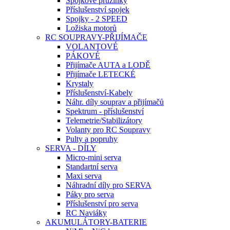
Spojkové pružinky
Příslušenství spojek
Spojky - 2 SPEED
Ložiska motorů
RC SOUPRAVY-PŘIJÍMAČE
VOLANTOVÉ
PÁKOVÉ
Přijímače AUTA a LODĚ
Přijímače LETECKÉ
Krystaly
Příslušenství-Kabely
Náhr. díly souprav a přijímačů
Spektrum - příslušenství
Telemetrie/Stabilizátory
Volanty pro RC Soupravy
Pulty a popruhy
SERVA - DÍLY
Micro-mini serva
Standartní serva
Maxi serva
Náhradní díly pro SERVA
Páky pro serva
Příslušenství pro serva
RC Naviáky
AKUMULÁTORY-BATERIE