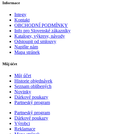
Informace
Integy
Kontakt
OBCHODNÍ PODMÍNKY
Info pro Slovenské zákazníky
Katalogy, výkresy, návody
Odstoupit od smlouvy
Napište nám
Mapa stránek
Můj účet
Můj účet
Historie objednávek
Seznam oblíbených
Novinky
Dárkové poukazy
Partneský program
Partneský program
Dárkové poukazy
Výrobci
Reklamace