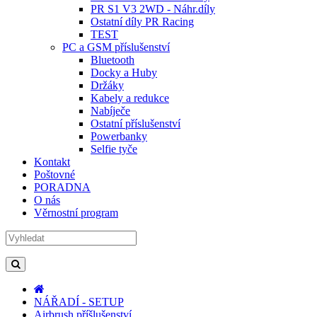
PR S1 V3 2WD - Náhr.díly
Ostatní díly PR Racing
TEST
PC a GSM příslušenství
Bluetooth
Docky a Huby
Držáky
Kabely a redukce
Nabíječe
Ostatní příslušenství
Powerbanky
Selfie tyče
Kontakt
Poštovné
PORADNA
O nás
Věrnostní program
NÁŘADÍ - SETUP
Airbrush příšlušenství