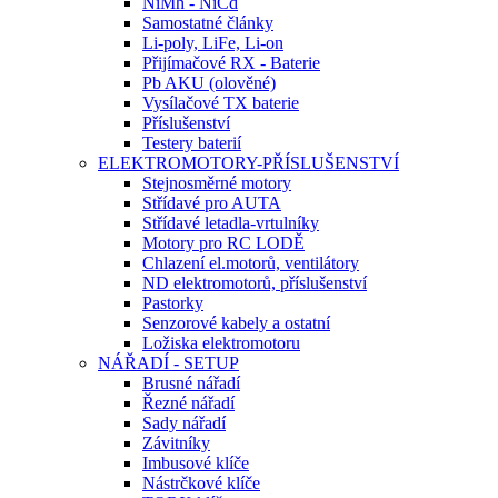
NiMh - NiCd
Samostatné články
Li-poly, LiFe, Li-on
Přijímačové RX - Baterie
Pb AKU (olověné)
Vysílačové TX baterie
Příslušenství
Testery baterií
ELEKTROMOTORY-PŘÍSLUŠENSTVÍ
Stejnosměrné motory
Střídavé pro AUTA
Střídavé letadla-vrtulníky
Motory pro RC LODĚ
Chlazení el.motorů, ventilátory
ND elektromotorů, příslušenství
Pastorky
Senzorové kabely a ostatní
Ložiska elektromotoru
NÁŘADÍ - SETUP
Brusné nářadí
Řezné nářadí
Sady nářadí
Závitníky
Imbusové klíče
Nástrčkové klíče