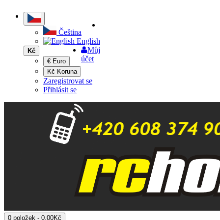
Čeština
English
Můj
Kč
účet
€ Euro
Kč Koruna
Zaregistrovat se
Přihlásit se
0 položek - 0,00Kč