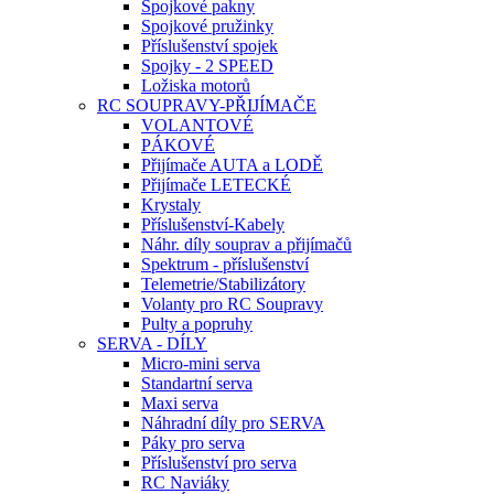
Spojkové pakny
Spojkové pružinky
Příslušenství spojek
Spojky - 2 SPEED
Ložiska motorů
RC SOUPRAVY-PŘIJÍMAČE
VOLANTOVÉ
PÁKOVÉ
Přijímače AUTA a LODĚ
Přijímače LETECKÉ
Krystaly
Příslušenství-Kabely
Náhr. díly souprav a přijímačů
Spektrum - příslušenství
Telemetrie/Stabilizátory
Volanty pro RC Soupravy
Pulty a popruhy
SERVA - DÍLY
Micro-mini serva
Standartní serva
Maxi serva
Náhradní díly pro SERVA
Páky pro serva
Příslušenství pro serva
RC Naviáky