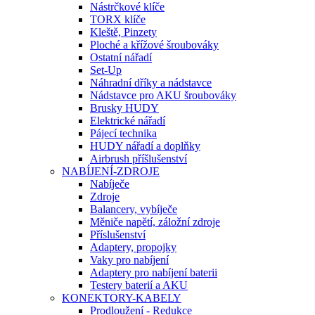
Nástrčkové klíče
TORX klíče
Kleště, Pinzety
Ploché a křížové šroubováky
Ostatní nářadí
Set-Up
Náhradní dříky a nádstavce
Nádstavce pro AKU šroubováky
Brusky HUDY
Elektrické nářadí
Pájecí technika
HUDY nářadí a doplňky
Airbrush příšlušenství
NABÍJENÍ-ZDROJE
Nabíječe
Zdroje
Balancery, vybíječe
Měniče napětí, záložní zdroje
Příslušenství
Adaptery, propojky
Vaky pro nabíjení
Adaptery pro nabíjení baterii
Testery baterií a AKU
KONEKTORY-KABELY
Prodloužení - Redukce