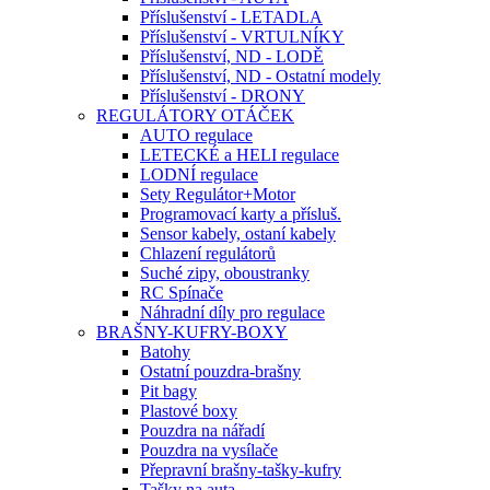
Příslušenství - LETADLA
Příslušenství - VRTULNÍKY
Příslušenství, ND - LODĚ
Příslušenství, ND - Ostatní modely
Příslušenství - DRONY
REGULÁTORY OTÁČEK
AUTO regulace
LETECKÉ a HELI regulace
LODNÍ regulace
Sety Regulátor+Motor
Programovací karty a přísluš.
Sensor kabely, ostaní kabely
Chlazení regulátorů
Suché zipy, oboustranky
RC Spínače
Náhradní díly pro regulace
BRAŠNY-KUFRY-BOXY
Batohy
Ostatní pouzdra-brašny
Pit bagy
Plastové boxy
Pouzdra na nářadí
Pouzdra na vysílače
Přepravní brašny-tašky-kufry
Tašky na auta