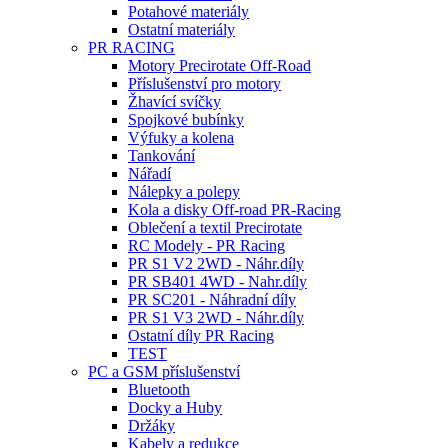
Potahové materiály
Ostatní materiály
PR RACING
Motory Precirotate Off-Road
Příslušenství pro motory
Žhavící svíčky
Spojkové bubínky
Výfuky a kolena
Tankování
Nářadí
Nálepky a polepy
Kola a disky Off-road PR-Racing
Oblečení a textil Precirotate
RC Modely - PR Racing
PR S1 V2 2WD - Náhr.díly
PR SB401 4WD - Nahr.díly
PR SC201 - Náhradní díly
PR S1 V3 2WD - Náhr.díly
Ostatní díly PR Racing
TEST
PC a GSM příslušenství
Bluetooth
Docky a Huby
Držáky
Kabely a redukce