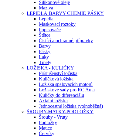
Silikonové oleje
Maziva
LEPIDLA-BARVY-CHEMIE-PÁSKY
Lepidla
Maskovací roztoky
Popisovače
Štětce
Čistící a ochranné přípravky
Barvy
Pásky
Laky
Tmely
LOŽISKA - KULIČKY
Příslušenství ložiska
Kuličková ložiska
Ložiska spalovacích motorů
Ložiskové sady pro RC Auta
Kuličky do diferenciálu
Axiální ložiska
Jednocestné ložiska (volnoběžná)
ŠROUBY-MATKY-PODLOŽKY
Šrouby - Vruty
Podložky
Matice
Červíky