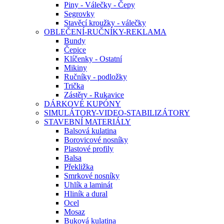
Piny - Válečky - Čepy
Segrovky
Stavěcí kroužky - válečky
OBLEČENÍ-RUČNÍKY-REKLAMA
Bundy
Čepice
Klíčenky - Ostatní
Mikiny
Ručníky - podložky
Trička
Zástěry - Rukavice
DÁRKOVÉ KUPÓNY
SIMULÁTORY-VIDEO-STABILIZÁTORY
STAVEBNÍ MATERIÁLY
Balsová kulatina
Borovicové nosníky
Plastové profily
Balsa
Překližka
Smrkové nosníky
Uhlík a laminát
Hliník a dural
Ocel
Mosaz
Buková kulatina