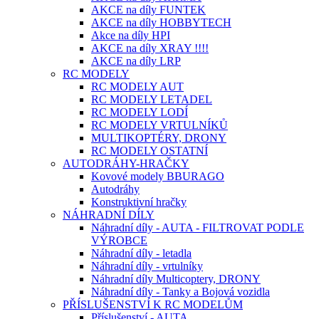
AKCE na díly FUNTEK
AKCE na díly HOBBYTECH
Akce na díly HPI
AKCE na díly XRAY !!!!
AKCE na díly LRP
RC MODELY
RC MODELY AUT
RC MODELY LETADEL
RC MODELY LODÍ
RC MODELY VRTULNÍKŮ
MULTIKOPTÉRY, DRONY
RC MODELY OSTATNÍ
AUTODRÁHY-HRAČKY
Kovové modely BBURAGO
Autodráhy
Konstruktivní hračky
NÁHRADNÍ DÍLY
Náhradní díly - AUTA - FILTROVAT PODLE
VÝROBCE
Náhradní díly - letadla
Náhradní díly - vrtulníky
Náhradní díly Multicoptery, DRONY
Náhradní díly - Tanky a Bojová vozidla
PŘÍSLUŠENSTVÍ K RC MODELŮM
Příslušenství - AUTA