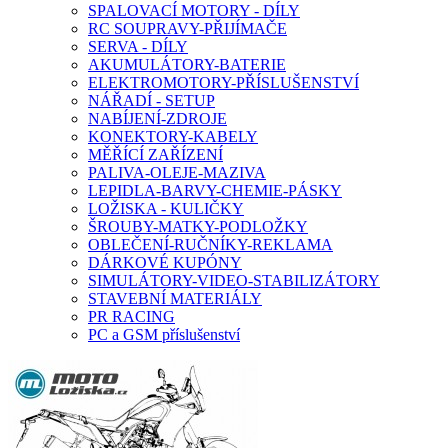
SPALOVACÍ MOTORY - DÍLY
RC SOUPRAVY-PŘIJÍMAČE
SERVA - DÍLY
AKUMULÁTORY-BATERIE
ELEKTROMOTORY-PŘÍSLUŠENSTVÍ
NÁŘADÍ - SETUP
NABÍJENÍ-ZDROJE
KONEKTORY-KABELY
MĚŘÍCÍ ZAŘÍZENÍ
PALIVA-OLEJE-MAZIVA
LEPIDLA-BARVY-CHEMIE-PÁSKY
LOŽISKA - KULIČKY
ŠROUBY-MATKY-PODLOŽKY
OBLEČENÍ-RUČNÍKY-REKLAMA
DÁRKOVÉ KUPÓNY
SIMULÁTORY-VIDEO-STABILIZÁTORY
STAVEBNÍ MATERIÁLY
PR RACING
PC a GSM příslušenství