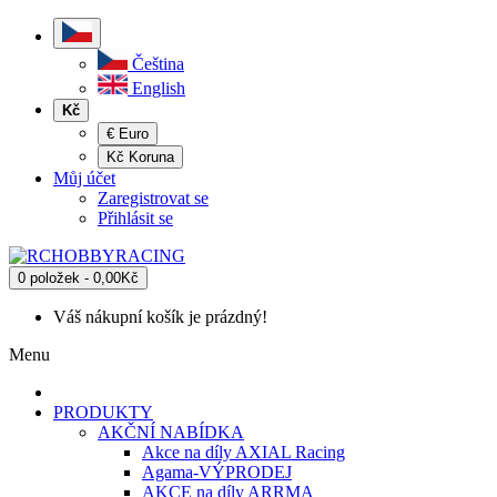
Čeština
English
Kč
€ Euro
Kč Koruna
Můj účet
Zaregistrovat se
Přihlásit se
0 položek - 0,00Kč
Váš nákupní košík je prázdný!
Menu
PRODUKTY
AKČNÍ NABÍDKA
Akce na díly AXIAL Racing
Agama-VÝPRODEJ
AKCE na díly ARRMA