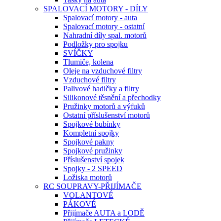
SPALOVACÍ MOTORY - DÍLY
Spalovací motory - auta
Spalovací motory - ostatní
Nahradní díly spal. motorů
Podložky pro spojku
SVÍČKY
Tlumiče, kolena
Oleje na vzduchové filtry
Vzduchové filtry
Palivové hadičky a filtry
Silikonové těsnění a přechodky
Pružinky motorů a výfuků
Ostatní příslušenství motorů
Spojkové bubínky
Kompletní spojky
Spojkové pakny
Spojkové pružinky
Příslušenství spojek
Spojky - 2 SPEED
Ložiska motorů
RC SOUPRAVY-PŘIJÍMAČE
VOLANTOVÉ
PÁKOVÉ
Přijímače AUTA a LODĚ