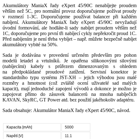
Akumulátory ManiaX řady eXpert 45/90C nenabíjejte proudem
větším než 5C, pro normální provoz doporučujeme požívat proudy
v rozmezí 1-3C. Doporučujeme používat balancer při každém
nabíjení. Akumulátory ManiaX řady eXpert 45/90C nevyžadují
úvodní formování, ale hodláte-li sady nabíjet proudem větším než
1C, doporučujeme pro první tři nabíjecí cykly nepřekročit proud 1C.
Před nabíjením je není třeba vybíjet – např. můžete bezpečně nabíjet
akumulátory vybité na 50%.
Sada je dodávána v provedení určeném především pro pohon
modelů letadel a vrtulníků. Je opatřena silikonovými silovými
(nabíjecími) kabely s průřezem dimenzovaným s ohledem
na předpokládané proudové zatížení. Servisní konektor je
standardního typu systému JST-XH – jejich výhodou jsou malé
rozměry a hmotnost (což zvláště ocení uživatelé sad malých
kapacit), mají jednoduché zapojení vývodů a dokonce je možno je
zapojovat přímo do zásuvek balancerů na mnoha nabíječích
KAVAN, SkyRC, GT Power atd. bez použití jakéhokoliv adaptéru.
Sada obsahuje: Akumulátor ManiaX řady eXpert 45/90C, návod.
Kapacita [mAh]
5000
Napětí [V]
11.1