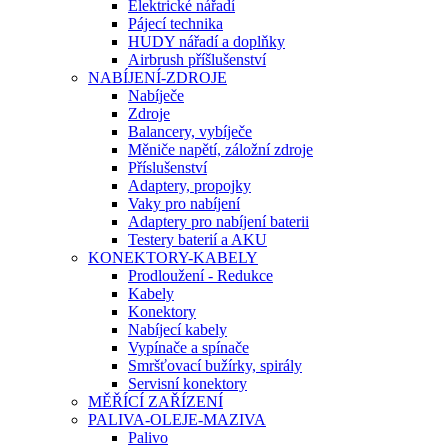
Elektrické nářadí
Pájecí technika
HUDY nářadí a doplňky
Airbrush příšlušenství
NABÍJENÍ-ZDROJE
Nabíječe
Zdroje
Balancery, vybíječe
Měniče napětí, záložní zdroje
Příslušenství
Adaptery, propojky
Vaky pro nabíjení
Adaptery pro nabíjení baterii
Testery baterií a AKU
KONEKTORY-KABELY
Prodloužení - Redukce
Kabely
Konektory
Nabíjecí kabely
Vypínače a spínače
Smršťovací bužírky, spirály
Servisní konektory
MĚŘÍCÍ ZAŘÍZENÍ
PALIVA-OLEJE-MAZIVA
Palivo