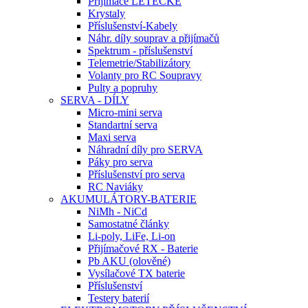
Přijímače LETECKÉ
Krystaly
Příslušenství-Kabely
Náhr. díly souprav a přijímačů
Spektrum - příslušenství
Telemetrie/Stabilizátory
Volanty pro RC Soupravy
Pulty a popruhy
SERVA - DÍLY
Micro-mini serva
Standartní serva
Maxi serva
Náhradní díly pro SERVA
Páky pro serva
Příslušenství pro serva
RC Naviáky
AKUMULÁTORY-BATERIE
NiMh - NiCd
Samostatné články
Li-poly, LiFe, Li-on
Přijímačové RX - Baterie
Pb AKU (olověné)
Vysílačové TX baterie
Příslušenství
Testery baterií