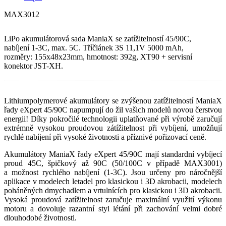
MAX3012
LiPo akumulátorová sada ManiaX se zatížitelností 45/90C,
nabíjení 1-3C, max. 5C. Tříčlánek 3S 11,1V 5000 mAh,
rozměry: 155x48x23mm, hmotnost: 392g, XT90 + servisní
konektor JST-XH.
Lithiumpolymerové akumulátory se zvýšenou zatížitelností ManiaX
řady eXpert 45/90C napumpují do žil vašich modelů novou čerstvou
energii! Díky pokročilé technologii uplatňované při výrobě zaručují
extrémně vysokou proudovou zátížitelnost při vybíjení, umožňují
rychlé nabíjení při vysoké životnosti a příznivé pořizovací ceně.
Akumulátory ManiaX řady eXpert 45/90C mají standardní vybíjecí
proud 45C, špičkový až 90C (50/100C v případě MAX3001)
a možnost rychlého nabíjení (1-3C). Jsou určeny pro náročnější
aplikace v modelech letadel pro klasickou i 3D akrobacii, modelech
poháněných dmychadlem a vrtulnících pro klasickou i 3D akrobacii.
Vysoká proudová zatížitelnost zaručuje maximální využití výkonu
motoru a dovoluje razantní styl létání při zachování velmi dobré
dlouhodobé životnosti.