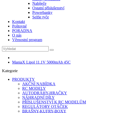
Nabíječe
Ostatní příslušenství
Powerbanky
Selfie tyče
Kontakt
Poštovné
PORADNA
O nás
Věrnostní program
ManiaX Lipol 11.1V 5000mAh 45C
Kategorie
PRODUKTY
AKČNÍ NABÍDKA
RC MODELY
AUTODRÁHY-HRAČKY
NÁHRADNÍ DÍLY
PŘÍSLUŠENSTVÍ K RC MODELŮM
REGULÁTORY OTÁČEK
BRAŠNY-KUFRY-BOXY