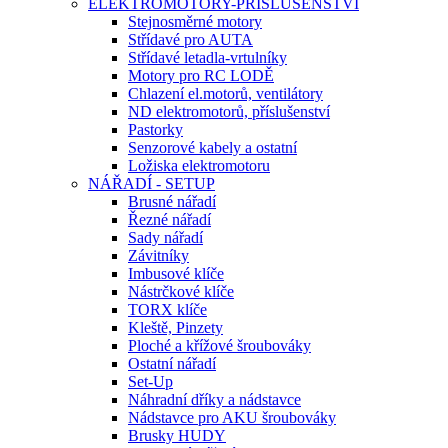
ELEKTROMOTORY-PŘÍSLUŠENSTVÍ
Stejnosměrné motory
Střídavé pro AUTA
Střídavé letadla-vrtulníky
Motory pro RC LODĚ
Chlazení el.motorů, ventilátory
ND elektromotorů, příslušenství
Pastorky
Senzorové kabely a ostatní
Ložiska elektromotoru
NÁŘADÍ - SETUP
Brusné nářadí
Řezné nářadí
Sady nářadí
Závitníky
Imbusové klíče
Nástrčkové klíče
TORX klíče
Kleště, Pinzety
Ploché a křížové šroubováky
Ostatní nářadí
Set-Up
Náhradní dříky a nádstavce
Nádstavce pro AKU šroubováky
Brusky HUDY