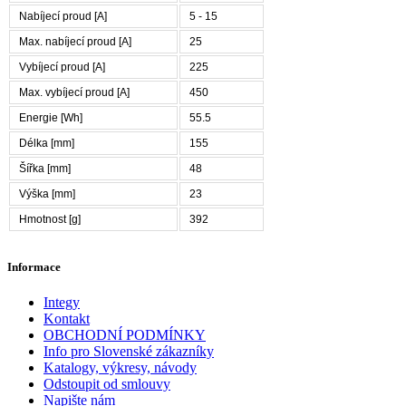
Nabíjecí proud [A]
5 - 15
Max. nabíjecí proud [A]
25
Vybíjecí proud [A]
225
Max. vybíjecí proud [A]
450
Energie [Wh]
55.5
Délka [mm]
155
Šířka [mm]
48
Výška [mm]
23
Hmotnost [g]
392
Informace
Integy
Kontakt
OBCHODNÍ PODMÍNKY
Info pro Slovenské zákazníky
Katalogy, výkresy, návody
Odstoupit od smlouvy
Napište nám