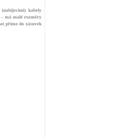
(nabíjecími) kabely
H – má malé rozměry
vat přímo do zásuvek