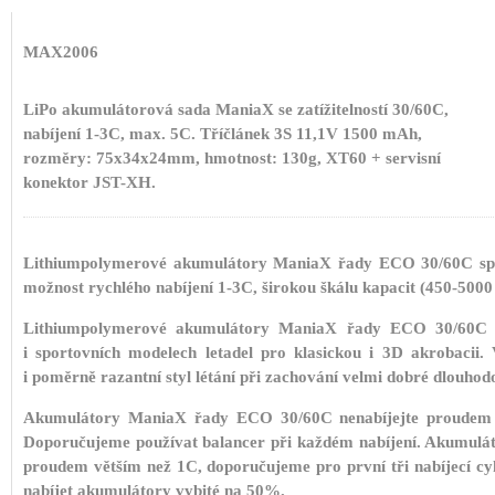
MAX2006
LiPo akumulátorová sada ManiaX se zatížitelností 30/60C,
nabíjení 1-3C, max. 5C. Tříčlánek 3S 11,1V 1500 mAh,
rozměry: 75x34x24mm, hmotnost: 130g, XT60 + servisní
konektor JST-XH.
Lithiumpolymerové akumulátory ManiaX řady ECO 30/60C spole
možnost rychlého nabíjení 1-3C, širokou škálu kapacit (450-500
Lithiumpolymerové akumulátory ManiaX řady ECO 30/60C s p
i sportovních modelech letadel pro klasickou i 3D akrobacii.
i poměrně razantní styl létání při zachování velmi dobré dlouhodo
Akumulátory ManiaX řady ECO 30/60C nenabíjejte proudem v
Doporučujeme používat balancer při každém nabíjení. Akumulát
proudem větším než 1C, doporučujeme pro první tři nabíjecí cyk
nabíjet akumulátory vybité na 50%.