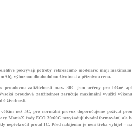
hlivě pokrývají potřeby rekreačního modeláře: mají maximální 
0 mAh), výbornou dlouhodobou životnost a příznivou cenu.
roudovou zatížitelností max. 30C jsou určeny pro běžné apli
 Vysoká proudová zatížitelnost zaručuje maximální využití výko
bé životnosti.
ětším než 5C, pro normální provoz doporučujeme požívat prou
ory ManiaX řady ECO 30/60C nevyžadují úvodní formování, ale hod
ly nepřekročit proud 1C. Před nabíjením je není třeba vybíjet – n