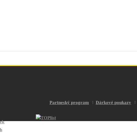
Partneský program
Dárkové poukazy
vek
h