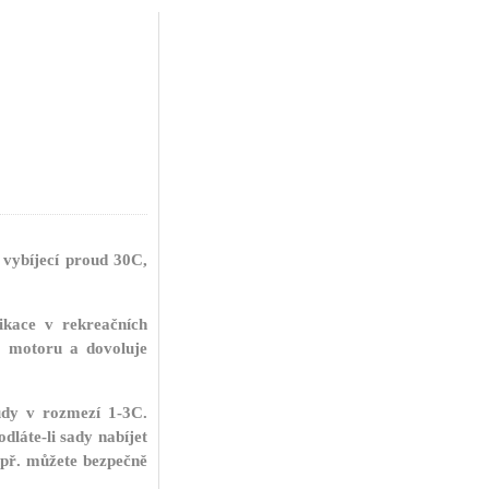
vybíjecí proud 30C,
kace v rekreačních
nu motoru a dovoluje
dy v rozmezí 1-3C.
láte-li sady nabíjet
apř. můžete bezpečně