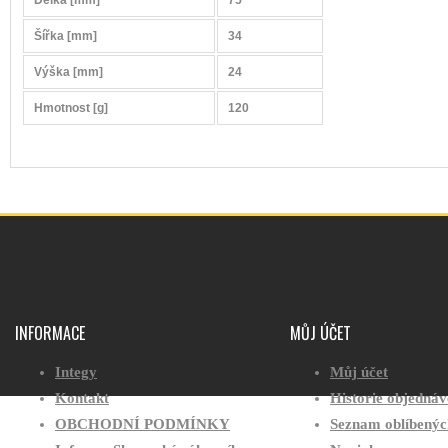
Délka [mm]
75
Šířka [mm]
34
Výška [mm]
24
Hmotnost [g]
120
INFORMACE
MŮJ ÚČET
Integy
Můj účet
Kontakt
Historie objedná
OBCHODNÍ PODMÍNKY
Seznam oblíbenýc