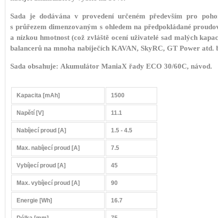
Sada je dodávána v provedení určeném především pro pohon m
s průřezem dimenzovaným s ohledem na předpokládané proudové
a nízkou hmotnost (což zvláště ocení uživatelé sad malých kap
balancerů na mnoha nabíječích KAVAN, SkyRC, GT Power atd. be
Sada obsahuje: Akumulátor ManiaX řady ECO 30/60C, návod.
Kapacita [mAh]
1500
Napětí [V]
11.1
Nabíjecí proud [A]
1.5 - 4.5
Max. nabíjecí proud [A]
7.5
Vybíjecí proud [A]
45
Max. vybíjecí proud [A]
90
Energie [Wh]
16.7