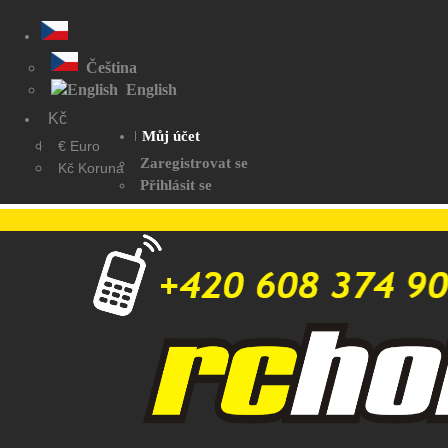
Čeština
English
Kč
Můj účet
€ Euro
Zaregistrovat se
Kč Koruna
Přihlásit se