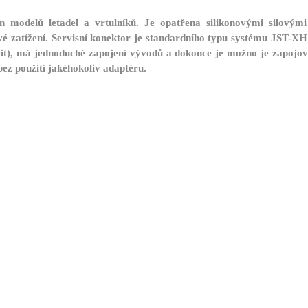
odelů letadel a vrtulníků. Je opatřena silikonovými silovými 
 zatížení. Servisní konektor je standardního typu systému JST-X
acit), má jednoduché zapojení vývodů a dokonce je možno je zapojo
z použití jakéhokoliv adaptéru.