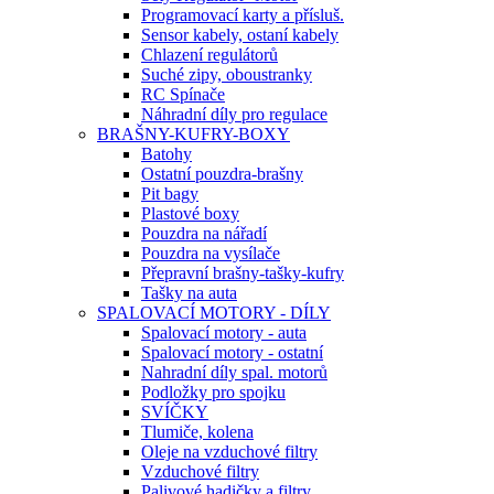
Programovací karty a přísluš.
Sensor kabely, ostaní kabely
Chlazení regulátorů
Suché zipy, oboustranky
RC Spínače
Náhradní díly pro regulace
BRAŠNY-KUFRY-BOXY
Batohy
Ostatní pouzdra-brašny
Pit bagy
Plastové boxy
Pouzdra na nářadí
Pouzdra na vysílače
Přepravní brašny-tašky-kufry
Tašky na auta
SPALOVACÍ MOTORY - DÍLY
Spalovací motory - auta
Spalovací motory - ostatní
Nahradní díly spal. motorů
Podložky pro spojku
SVÍČKY
Tlumiče, kolena
Oleje na vzduchové filtry
Vzduchové filtry
Palivové hadičky a filtry