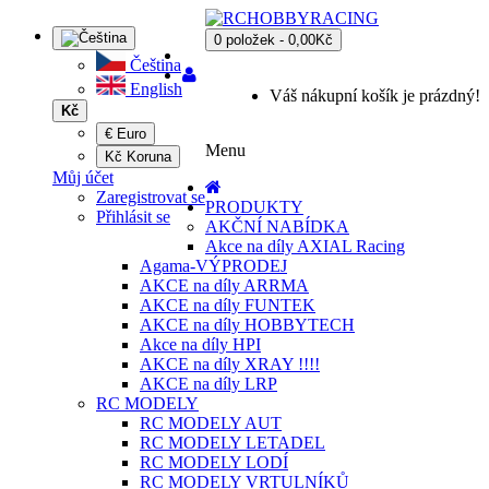
0 položek - 0,00Kč
Čeština
English
Váš nákupní košík je prázdný!
Kč
€ Euro
Menu
Kč Koruna
Můj účet
Zaregistrovat se
PRODUKTY
Přihlásit se
AKČNÍ NABÍDKA
Akce na díly AXIAL Racing
Agama-VÝPRODEJ
AKCE na díly ARRMA
AKCE na díly FUNTEK
AKCE na díly HOBBYTECH
Akce na díly HPI
AKCE na díly XRAY !!!!
AKCE na díly LRP
RC MODELY
RC MODELY AUT
RC MODELY LETADEL
RC MODELY LODÍ
RC MODELY VRTULNÍKŮ