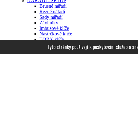
NÁŘADÍ - SETUP
Brusné nářadí
Řezné nářadí
Sady nářadí
Závitníky
Imbusové klíče
Nástrčkové klíče
TORX klíče
Kleště, Pinzety
Tyto stránky používají k poskytování služeb a a
Ploché a křížové šroubováky
Ostatní nářadí
Set-Up
Náhradní dříky a nádstavce
Nádstavce pro AKU šroubováky
Brusky HUDY
Elektrické nářadí
Pájecí technika
HUDY nářadí a doplňky
Airbrush příšlušenství
NABÍJENÍ-ZDROJE
Nabíječe
Zdroje
Balancery, vybíječe
Měniče napětí, záložní zdroje
Příslušenství