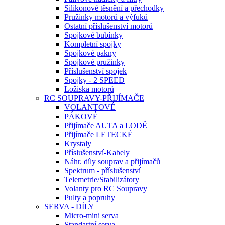
Silikonové těsnění a přechodky
Pružinky motorů a výfuků
Ostatní příslušenství motorů
Spojkové bubínky
Kompletní spojky
Spojkové pakny
Spojkové pružinky
Příslušenství spojek
Spojky - 2 SPEED
Ložiska motorů
RC SOUPRAVY-PŘIJÍMAČE
VOLANTOVÉ
PÁKOVÉ
Přijímače AUTA a LODĚ
Přijímače LETECKÉ
Krystaly
Příslušenství-Kabely
Náhr. díly souprav a přijímačů
Spektrum - příslušenství
Telemetrie/Stabilizátory
Volanty pro RC Soupravy
Pulty a popruhy
SERVA - DÍLY
Micro-mini serva
Standartní serva