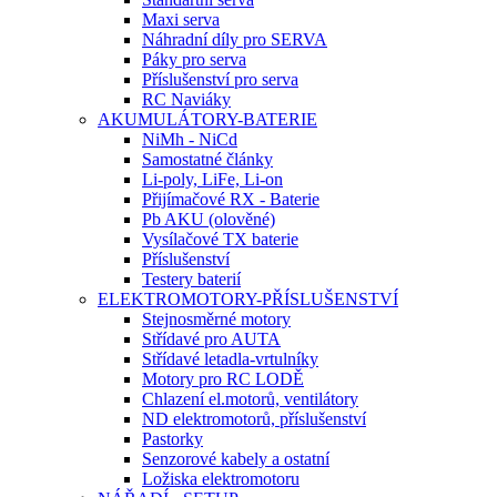
Maxi serva
Náhradní díly pro SERVA
Páky pro serva
Příslušenství pro serva
RC Naviáky
AKUMULÁTORY-BATERIE
NiMh - NiCd
Samostatné články
Li-poly, LiFe, Li-on
Přijímačové RX - Baterie
Pb AKU (olověné)
Vysílačové TX baterie
Příslušenství
Testery baterií
ELEKTROMOTORY-PŘÍSLUŠENSTVÍ
Stejnosměrné motory
Střídavé pro AUTA
Střídavé letadla-vrtulníky
Motory pro RC LODĚ
Chlazení el.motorů, ventilátory
ND elektromotorů, příslušenství
Pastorky
Senzorové kabely a ostatní
Ložiska elektromotoru