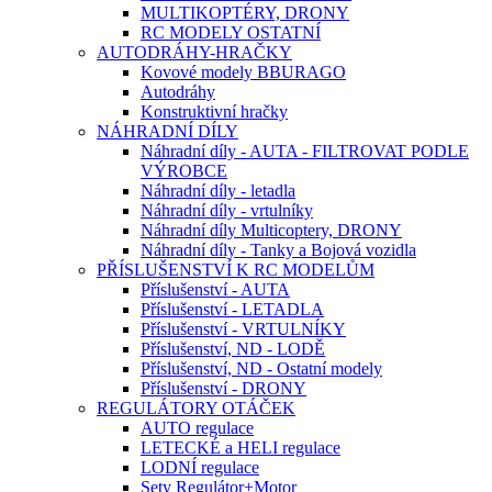
MULTIKOPTÉRY, DRONY
RC MODELY OSTATNÍ
AUTODRÁHY-HRAČKY
Kovové modely BBURAGO
Autodráhy
Konstruktivní hračky
NÁHRADNÍ DÍLY
Náhradní díly - AUTA - FILTROVAT PODLE
VÝROBCE
Náhradní díly - letadla
Náhradní díly - vrtulníky
Náhradní díly Multicoptery, DRONY
Náhradní díly - Tanky a Bojová vozidla
PŘÍSLUŠENSTVÍ K RC MODELŮM
Příslušenství - AUTA
Příslušenství - LETADLA
Příslušenství - VRTULNÍKY
Příslušenství, ND - LODĚ
Příslušenství, ND - Ostatní modely
Příslušenství - DRONY
REGULÁTORY OTÁČEK
AUTO regulace
LETECKÉ a HELI regulace
LODNÍ regulace
Sety Regulátor+Motor