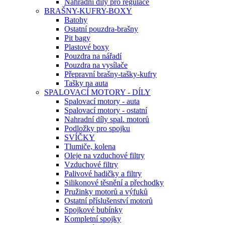
Náhradní díly pro regulace
BRAŠNY-KUFRY-BOXY
Batohy
Ostatní pouzdra-brašny
Pit bagy
Plastové boxy
Pouzdra na nářadí
Pouzdra na vysílače
Přepravní brašny-tašky-kufry
Tašky na auta
SPALOVACÍ MOTORY - DÍLY
Spalovací motory - auta
Spalovací motory - ostatní
Nahradní díly spal. motorů
Podložky pro spojku
SVÍČKY
Tlumiče, kolena
Oleje na vzduchové filtry
Vzduchové filtry
Palivové hadičky a filtry
Silikonové těsnění a přechodky
Pružinky motorů a výfuků
Ostatní příslušenství motorů
Spojkové bubínky
Kompletní spojky