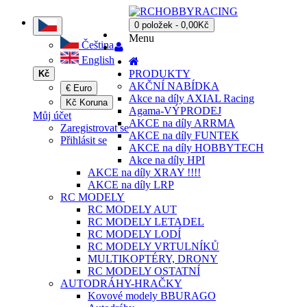
0 položek - 0,00Kč
Menu
Čeština
English
PRODUKTY
Kč
AKČNÍ NABÍDKA
€ Euro
Akce na díly AXIAL Racing
Kč Koruna
Agama-VÝPRODEJ
Můj účet
AKCE na díly ARRMA
Zaregistrovat se
AKCE na díly FUNTEK
Přihlásit se
AKCE na díly HOBBYTECH
Akce na díly HPI
AKCE na díly XRAY !!!!
AKCE na díly LRP
RC MODELY
RC MODELY AUT
RC MODELY LETADEL
RC MODELY LODÍ
RC MODELY VRTULNÍKŮ
MULTIKOPTÉRY, DRONY
RC MODELY OSTATNÍ
AUTODRÁHY-HRAČKY
Kovové modely BBURAGO