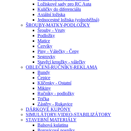
Ložiskové sady pro RC Auta
Kuličky do diferenciálu
Axiální ložiska
Jednocestné ložiska (volnoběžná)
ŠROUBY-MATKY-PODLOŽKY
Šrouby - Vruty
Podložky
Matice
Červíky
Piny - Válečky - Čepy
Segrovky
Stavěcí kroužky - válečky
OBLEČENÍ-RUČNÍKY-REKLAMA
Bundy
Čepice
Klíčenky - Ostatní
Mikiny
Ručníky - podložky
Trička
Zástěry - Rukavice
DÁRKOVÉ KUPÓNY
SIMULÁTORY-VIDEO-STABILIZÁTORY
STAVEBNÍ MATERIÁLY
Balsová kulatina
Borovicové nosníky