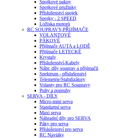
Spojkové pakny
Spojkové pružinky
Příslušenství spojek
Spojky - 2 SPEED
Ložiska motorů
RC SOUPRAVY-PŘIJÍMAČE
VOLANTOVÉ
PÁKOVÉ
Přijímače AUTA a LODĚ
Přijímače LETECKÉ
Krystaly
Příslušenství-Kabely
Náhr. díly souprav a přijímačů
Spektrum - příslušenství
Telemetrie/Stabilizátory
Volanty pro RC Soupravy
Pulty a popruhy
SERVA - DÍLY
Micro-mini serva
Standartní serva
Maxi serva
Náhradní díly pro SERVA
Páky pro serva
Příslušenství pro serva
RC Naviáky