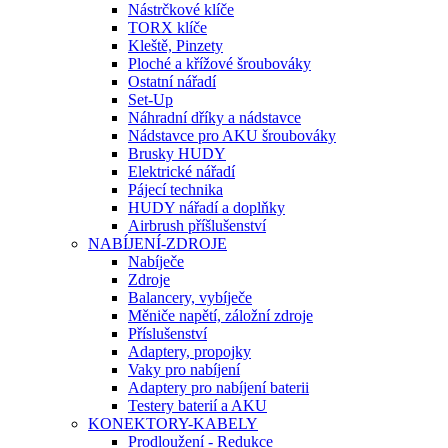
Nástrčkové klíče
TORX klíče
Kleště, Pinzety
Ploché a křížové šroubováky
Ostatní nářadí
Set-Up
Náhradní dříky a nádstavce
Nádstavce pro AKU šroubováky
Brusky HUDY
Elektrické nářadí
Pájecí technika
HUDY nářadí a doplňky
Airbrush příšlušenství
NABÍJENÍ-ZDROJE
Nabíječe
Zdroje
Balancery, vybíječe
Měniče napětí, záložní zdroje
Příslušenství
Adaptery, propojky
Vaky pro nabíjení
Adaptery pro nabíjení baterii
Testery baterií a AKU
KONEKTORY-KABELY
Prodloužení - Redukce