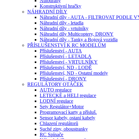
Autodráhy
Konstruktivní hračky
NÁHRADNÍ DÍLY
Náhradní díly - AUTA - FILTROVAT PODLE
Náhradní díly - letadla
Náhradní díly - vrtulníky
Náhradní díly Multicoptery, DRONY
Náhradní díly - Tanky a Bojová vozidla
PŘÍSLUŠENSTVÍ K RC MODELŮM
Příslušenství - AUTA
Příslušenství - LETADLA
Příslušenství - VRTULNÍKY
Příslušenství, ND - LODĚ
Příslušenství, ND - Ostatní modely
Příslušenství - DRONY
REGULÁTORY OTÁČEK
AUTO regulace
LETECKÉ a HELI regulace
LODNÍ regulace
Sety Regulátor+Motor
Programovací karty a přísluš.
Sensor kabely, ostaní kabely
Chlazení regulátorů
Suché zipy, oboustranky
RC Spínače