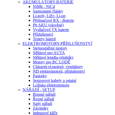
AKUMULÁTORY-BATERIE
NiMh - NiCd
Samostatné články
Li-poly, LiFe, Li-on
Přijímačové RX - Baterie
Pb AKU (olověné)
Vysílačové TX baterie
Příslušenství
Testery baterií
ELEKTROMOTORY-PŘÍSLUŠENSTVÍ
Stejnosměrné motory
Střídavé pro AUTA
Střídavé letadla-vrtulníky
Motory pro RC LODĚ
Chlazení el.motorů, ventilátory
ND elektromotorů, příslušenství
Pastorky
Senzorové kabely a ostatní
Ložiska elektromotoru
NÁŘADÍ - SETUP
Brusné nářadí
Řezné nářadí
Sady nářadí
Závitníky
Imbusové klíče