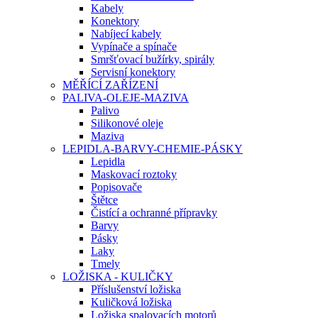
Kabely
Konektory
Nabíjecí kabely
Vypínače a spínače
Smršťovací bužírky, spirály
Servisní konektory
MĚŘÍCÍ ZAŘÍZENÍ
PALIVA-OLEJE-MAZIVA
Palivo
Silikonové oleje
Maziva
LEPIDLA-BARVY-CHEMIE-PÁSKY
Lepidla
Maskovací roztoky
Popisovače
Štětce
Čistící a ochranné přípravky
Barvy
Pásky
Laky
Tmely
LOŽISKA - KULIČKY
Příslušenství ložiska
Kuličková ložiska
Ložiska spalovacích motorů