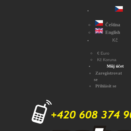
Čeština
English
Kč
€ Euro
Kč Koruna
Můj účet
Zaregistrovat
se
Přihlásit se