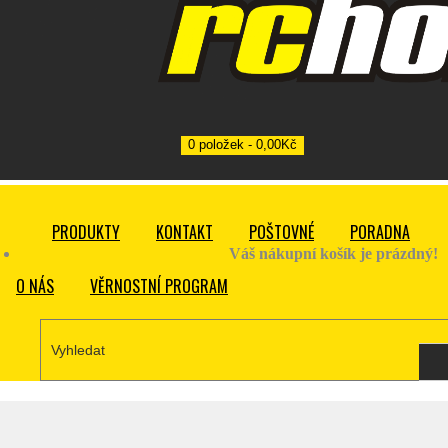
0 položek - 0,00Kč
PRODUKTY
KONTAKT
POŠTOVNÉ
PORADNA
Váš nákupní košík je prázdný!
O NÁS
VĚRNOSTNÍ PROGRAM