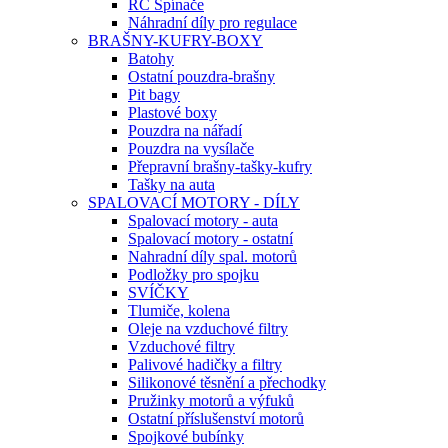
RC Spínače
Náhradní díly pro regulace
BRAŠNY-KUFRY-BOXY
Batohy
Ostatní pouzdra-brašny
Pit bagy
Plastové boxy
Pouzdra na nářadí
Pouzdra na vysílače
Přepravní brašny-tašky-kufry
Tašky na auta
SPALOVACÍ MOTORY - DÍLY
Spalovací motory - auta
Spalovací motory - ostatní
Nahradní díly spal. motorů
Podložky pro spojku
SVÍČKY
Tlumiče, kolena
Oleje na vzduchové filtry
Vzduchové filtry
Palivové hadičky a filtry
Silikonové těsnění a přechodky
Pružinky motorů a výfuků
Ostatní příslušenství motorů
Spojkové bubínky