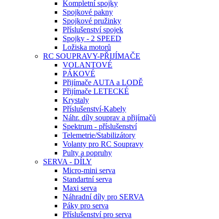
Kompletní spojky
Spojkové pakny
Spojkové pružinky
Příslušenství spojek
Spojky - 2 SPEED
Ložiska motorů
RC SOUPRAVY-PŘIJÍMAČE
VOLANTOVÉ
PÁKOVÉ
Přijímače AUTA a LODĚ
Přijímače LETECKÉ
Krystaly
Příslušenství-Kabely
Náhr. díly souprav a přijímačů
Spektrum - příslušenství
Telemetrie/Stabilizátory
Volanty pro RC Soupravy
Pulty a popruhy
SERVA - DÍLY
Micro-mini serva
Standartní serva
Maxi serva
Náhradní díly pro SERVA
Páky pro serva
Příslušenství pro serva