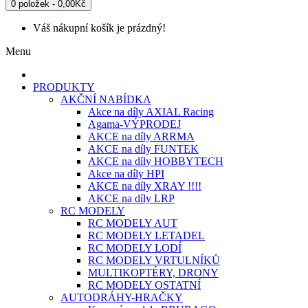
0 položek - 0,00Kč
Váš nákupní košík je prázdný!
Menu
PRODUKTY
AKČNÍ NABÍDKA
Akce na díly AXIAL Racing
Agama-VÝPRODEJ
AKCE na díly ARRMA
AKCE na díly FUNTEK
AKCE na díly HOBBYTECH
Akce na díly HPI
AKCE na díly XRAY !!!!
AKCE na díly LRP
RC MODELY
RC MODELY AUT
RC MODELY LETADEL
RC MODELY LODÍ
RC MODELY VRTULNÍKŮ
MULTIKOPTÉRY, DRONY
RC MODELY OSTATNÍ
AUTODRÁHY-HRAČKY