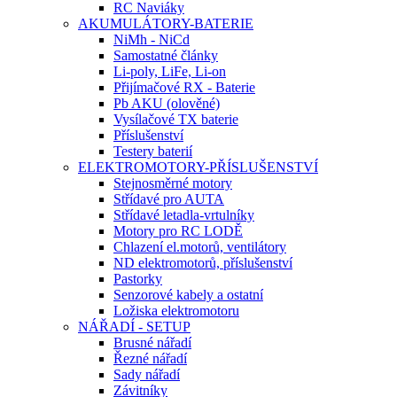
RC Naviáky
AKUMULÁTORY-BATERIE
NiMh - NiCd
Samostatné články
Li-poly, LiFe, Li-on
Přijímačové RX - Baterie
Pb AKU (olověné)
Vysílačové TX baterie
Příslušenství
Testery baterií
ELEKTROMOTORY-PŘÍSLUŠENSTVÍ
Stejnosměrné motory
Střídavé pro AUTA
Střídavé letadla-vrtulníky
Motory pro RC LODĚ
Chlazení el.motorů, ventilátory
ND elektromotorů, příslušenství
Pastorky
Senzorové kabely a ostatní
Ložiska elektromotoru
NÁŘADÍ - SETUP
Brusné nářadí
Řezné nářadí
Sady nářadí
Závitníky