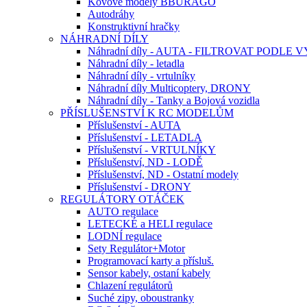
Kovové modely BBURAGO
Autodráhy
Konstruktivní hračky
NÁHRADNÍ DÍLY
Náhradní díly - AUTA - FILTROVAT PODLE
Náhradní díly - letadla
Náhradní díly - vrtulníky
Náhradní díly Multicoptery, DRONY
Náhradní díly - Tanky a Bojová vozidla
PŘÍSLUŠENSTVÍ K RC MODELŮM
Příslušenství - AUTA
Příslušenství - LETADLA
Příslušenství - VRTULNÍKY
Příslušenství, ND - LODĚ
Příslušenství, ND - Ostatní modely
Příslušenství - DRONY
REGULÁTORY OTÁČEK
AUTO regulace
LETECKÉ a HELI regulace
LODNÍ regulace
Sety Regulátor+Motor
Programovací karty a přísluš.
Sensor kabely, ostaní kabely
Chlazení regulátorů
Suché zipy, oboustranky