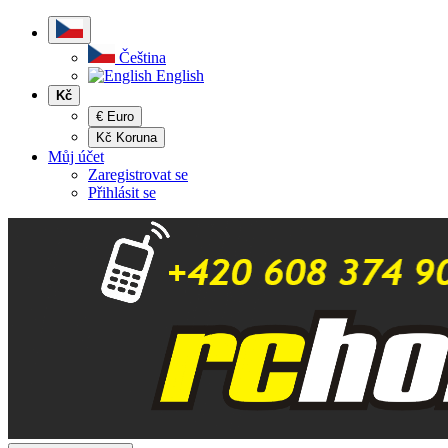
Čeština
English
Kč
€ Euro
Kč Koruna
Můj účet
Zaregistrovat se
Přihlásit se