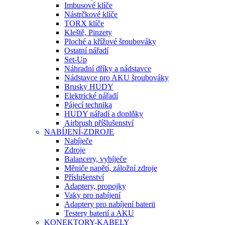
Imbusové klíče
Nástrčkové klíče
TORX klíče
Kleště, Pinzety
Ploché a křížové šroubováky
Ostatní nářadí
Set-Up
Náhradní dříky a nádstavce
Nádstavce pro AKU šroubováky
Brusky HUDY
Elektrické nářadí
Pájecí technika
HUDY nářadí a doplňky
Airbrush příšlušenství
NABÍJENÍ-ZDROJE
Nabíječe
Zdroje
Balancery, vybíječe
Měniče napětí, záložní zdroje
Příslušenství
Adaptery, propojky
Vaky pro nabíjení
Adaptery pro nabíjení baterii
Testery baterií a AKU
KONEKTORY-KABELY