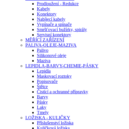
Prodloužení - Redukce
Kabely
Konektory
Nabíjecí kabely
Vypínače a spínače
Smršťovací bužírky, spirály
Servisní konektory
MĚŘÍCÍ ZAŘÍZENÍ
PALIVA-OLEJE-MAZIVA
Palivo
Silikonové oleje
Maziva
LEPIDLA-BARVY-CHEMIE-PÁSKY
Lepidla
Maskovací roztoky
Popisovače
Štětce
Čistící a ochranné přípravky
Barvy
Pásky
Laky
Tmely
LOŽISKA - KULIČKY
Příslušenství ložiska
Kuličková ložiska