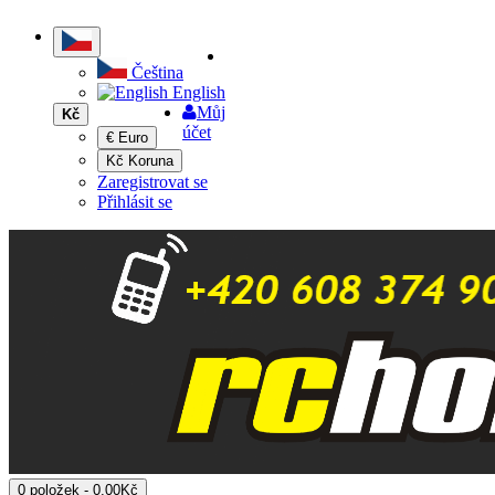
Čeština
English
Můj
Kč
účet
€ Euro
Kč Koruna
Zaregistrovat se
Přihlásit se
0 položek - 0,00Kč