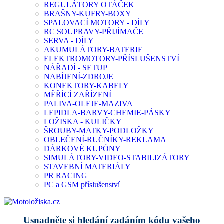
REGULÁTORY OTÁČEK
BRAŠNY-KUFRY-BOXY
SPALOVACÍ MOTORY - DÍLY
RC SOUPRAVY-PŘIJÍMAČE
SERVA - DÍLY
AKUMULÁTORY-BATERIE
ELEKTROMOTORY-PŘÍSLUŠENSTVÍ
NÁŘADÍ - SETUP
NABÍJENÍ-ZDROJE
KONEKTORY-KABELY
MĚŘÍCÍ ZAŘÍZENÍ
PALIVA-OLEJE-MAZIVA
LEPIDLA-BARVY-CHEMIE-PÁSKY
LOŽISKA - KULIČKY
ŠROUBY-MATKY-PODLOŽKY
OBLEČENÍ-RUČNÍKY-REKLAMA
DÁRKOVÉ KUPÓNY
SIMULÁTORY-VIDEO-STABILIZÁTORY
STAVEBNÍ MATERIÁLY
PR RACING
PC a GSM příslušenství
Usnadněte si hledání zadáním kódu vašeho