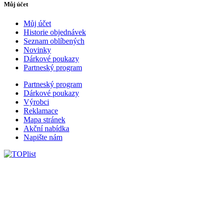
Můj účet
Můj účet
Historie objednávek
Seznam oblíbených
Novinky
Dárkové poukazy
Partneský program
Partneský program
Dárkové poukazy
Výrobci
Reklamace
Mapa stránek
Akční nabídka
Napište nám