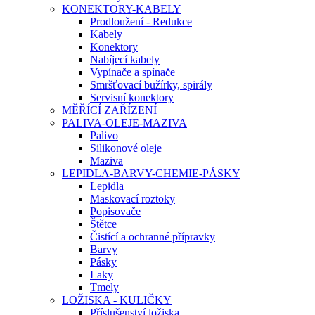
KONEKTORY-KABELY
Prodloužení - Redukce
Kabely
Konektory
Nabíjecí kabely
Vypínače a spínače
Smršťovací bužírky, spirály
Servisní konektory
MĚŘÍCÍ ZAŘÍZENÍ
PALIVA-OLEJE-MAZIVA
Palivo
Silikonové oleje
Maziva
LEPIDLA-BARVY-CHEMIE-PÁSKY
Lepidla
Maskovací roztoky
Popisovače
Štětce
Čistící a ochranné přípravky
Barvy
Pásky
Laky
Tmely
LOŽISKA - KULIČKY
Příslušenství ložiska