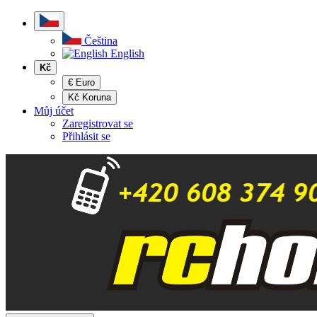
Čeština
English
Kč
€ Euro
Kč Koruna
Můj účet
Zaregistrovat se
Přihlásit se