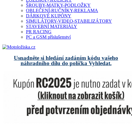
ŠROUBY-MATKY-PODLOŽKY
OBLEČENÍ-RUČNÍKY-REKLAMA
DÁRKOVÉ KUPÓNY
SIMULÁTORY-VIDEO-STABILIZÁTORY
STAVEBNÍ MATERIÁLY
PR RACING
PC a GSM příslušenství
Usnadněte si hledání zadáním kódu vašeho
náhradního dílu do políčka Vyhledat.