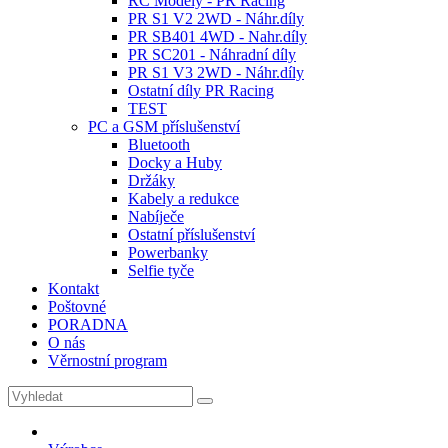
RC Modely - PR Racing
PR S1 V2 2WD - Náhr.díly
PR SB401 4WD - Nahr.díly
PR SC201 - Náhradní díly
PR S1 V3 2WD - Náhr.díly
Ostatní díly PR Racing
TEST
PC a GSM příslušenství
Bluetooth
Docky a Huby
Držáky
Kabely a redukce
Nabíječe
Ostatní příslušenství
Powerbanky
Selfie tyče
Kontakt
Poštovné
PORADNA
O nás
Věrnostní program