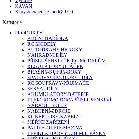
Výrobce
KAVAN
Kanystr expedice modrý 1/10
Kategorie
PRODUKTY
AKČNÍ NABÍDKA
RC MODELY
AUTODRÁHY-HRAČKY
NÁHRADNÍ DÍLY
PŘÍSLUŠENSTVÍ K RC MODELŮM
REGULÁTORY OTÁČEK
BRAŠNY-KUFRY-BOXY
SPALOVACÍ MOTORY - DÍLY
RC SOUPRAVY-PŘIJÍMAČE
SERVA - DÍLY
AKUMULÁTORY-BATERIE
ELEKTROMOTORY-PŘÍSLUŠENSTVÍ
NÁŘADÍ - SETUP
NABÍJENÍ-ZDROJE
KONEKTORY-KABELY
MĚŘÍCÍ ZAŘÍZENÍ
PALIVA-OLEJE-MAZIVA
LEPIDLA-BARVY-CHEMIE-PÁSKY
LOŽISKA - KULIČKY