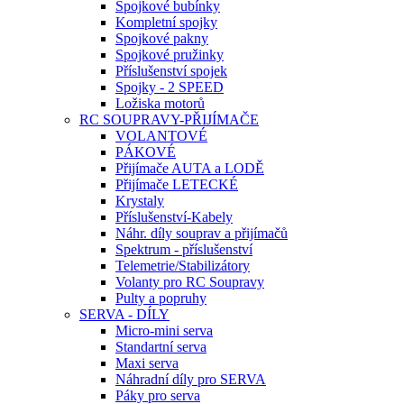
Spojkové bubínky
Kompletní spojky
Spojkové pakny
Spojkové pružinky
Příslušenství spojek
Spojky - 2 SPEED
Ložiska motorů
RC SOUPRAVY-PŘIJÍMAČE
VOLANTOVÉ
PÁKOVÉ
Přijímače AUTA a LODĚ
Přijímače LETECKÉ
Krystaly
Příslušenství-Kabely
Náhr. díly souprav a přijímačů
Spektrum - příslušenství
Telemetrie/Stabilizátory
Volanty pro RC Soupravy
Pulty a popruhy
SERVA - DÍLY
Micro-mini serva
Standartní serva
Maxi serva
Náhradní díly pro SERVA
Páky pro serva