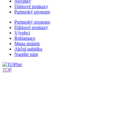
Novinky
Dárkové poukazy
Partneský program
Partneský program
Dárkové poukazy
Výrobci
Reklamace
Mapa stránek
Akční nabídka
Napište nám
TOP