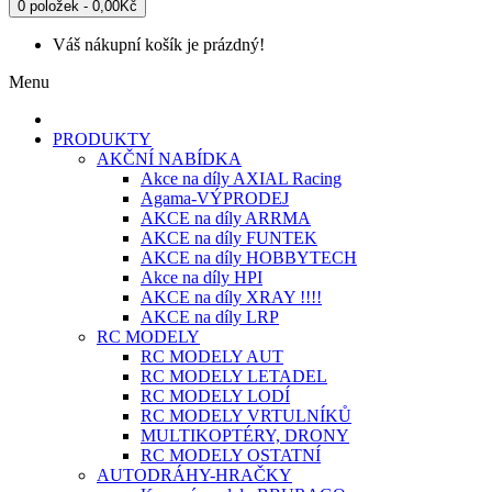
0 položek - 0,00Kč
Váš nákupní košík je prázdný!
Menu
PRODUKTY
AKČNÍ NABÍDKA
Akce na díly AXIAL Racing
Agama-VÝPRODEJ
AKCE na díly ARRMA
AKCE na díly FUNTEK
AKCE na díly HOBBYTECH
Akce na díly HPI
AKCE na díly XRAY !!!!
AKCE na díly LRP
RC MODELY
RC MODELY AUT
RC MODELY LETADEL
RC MODELY LODÍ
RC MODELY VRTULNÍKŮ
MULTIKOPTÉRY, DRONY
RC MODELY OSTATNÍ
AUTODRÁHY-HRAČKY