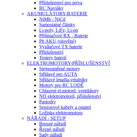
Příslušenství pro serva
RC Naviáky
AKUMULÁTORY-BATERIE
NiMh - NiCd
Samostatné články
Li-poly, LiFe, Li-on
Přijímačové RX - Baterie
Pb AKU (olověné)
Vysílačové TX baterie
Příslušenství
Testery baterií
ELEKTROMOTORY-PŘÍSLUŠENSTVÍ
Stejnosměrné motory
Střídavé pro AUTA
Střídavé letadla-vrtulníky
Motory pro RC LODĚ
Chlazení el.motorů, ventilátory
ND elektromotorů, příslušenství
Pastorky
Senzorové kabely a ostatní
Ložiska elektromotoru
NÁŘADÍ - SETUP
Brusné nářadí
Řezné nářadí
Sady nářadí