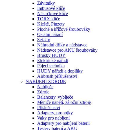
Závitníky
Imbusové klíče
Nástrčkové klíče
TORX klíče
Kleště, Pinzety
Ploché a křížové šroubováky
Ostatní nářadí
Set-Up
Náhradní dříky a nádstavce
Nádstavce pro AKU šroubováky
Brusky HUDY
Elektrické nářadí
Pájecí technika
HUDY nářadí a doplňky
Airbrush příšlušenství
NABÍJENÍ-ZDROJE
Nabíječe
Zdroje
Balancery, vybíječe
Měniče napětí, záložní zdroje
Příslušenství
Adaptery, propojky
Vaky pro nabíjení
Adaptery pro nabíjení baterii
Testery baterií a AKU