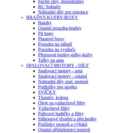
Suché zipy, oboustranky
RC Spínače
Náhradní díly pro regulace
BRAŠNY-KUFRY-BOXY
Batohy
Ostatní pouzdra-brašny
Pit bagy
Plastové boxy
Pouzdra na nářadí
Pouzdra na vysílače
Přepravní brašny-tašky-kufry
Tašky na auta
SPALOVACÍ MOTORY - DÍLY
Spalovací motory - auta
Spalovací motory - ostatní
Nahradní díly spal. motorů
Podložky pro spojku
SVÍČKY
Tlumiče, kolena
Oleje na vzduchové filtry
Vzduchové filtry
Palivové hadičky a filtry
Silikonové těsnění a přechodky
Pružinky motorů a výfuků
Ostatní příslušenství motorů