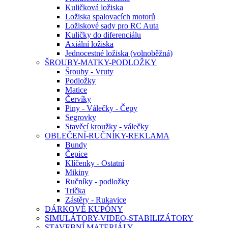
Kuličková ložiska
Ložiska spalovacích motorů
Ložiskové sady pro RC Auta
Kuličky do diferenciálu
Axiální ložiska
Jednocestné ložiska (volnoběžná)
ŠROUBY-MATKY-PODLOŽKY
Šrouby - Vruty
Podložky
Matice
Červíky
Piny - Válečky - Čepy
Segrovky
Stavěcí kroužky - válečky
OBLEČENÍ-RUČNÍKY-REKLAMA
Bundy
Čepice
Klíčenky - Ostatní
Mikiny
Ručníky - podložky
Trička
Zástěry - Rukavice
DÁRKOVÉ KUPÓNY
SIMULÁTORY-VIDEO-STABILIZÁTORY
STAVEBNÍ MATERIÁLY