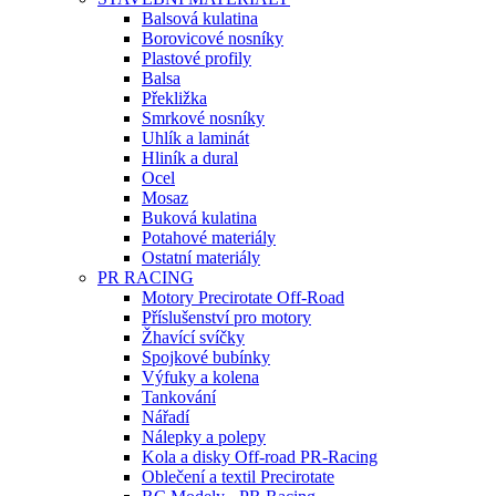
Balsová kulatina
Borovicové nosníky
Plastové profily
Balsa
Překližka
Smrkové nosníky
Uhlík a laminát
Hliník a dural
Ocel
Mosaz
Buková kulatina
Potahové materiály
Ostatní materiály
PR RACING
Motory Precirotate Off-Road
Příslušenství pro motory
Žhavící svíčky
Spojkové bubínky
Výfuky a kolena
Tankování
Nářadí
Nálepky a polepy
Kola a disky Off-road PR-Racing
Oblečení a textil Precirotate