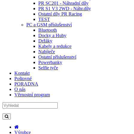
PR SC201 - Náhradní díly
PR S1 V3 2WD - Náhr.díly
Ostatní díly PR Racing
TEST
PC a GSM příslušenství
Bluetooth
Docky a Huby
Držáky
Kabely a redukce
Nabíječe
Ostatní příslušenství
Powerbanky
Selfie tyče
Kontakt
Poštovné
PORADNA
O nás
Věrnostní program
Výrobce