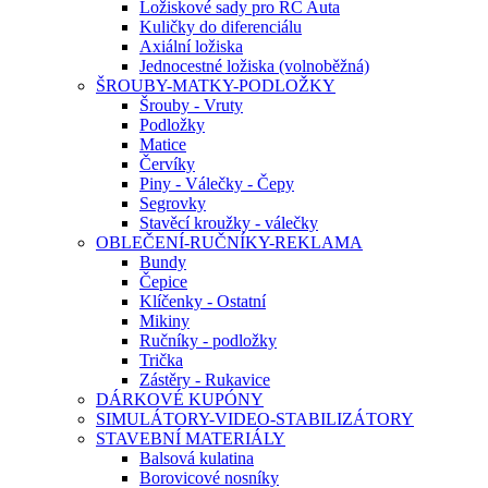
Ložiskové sady pro RC Auta
Kuličky do diferenciálu
Axiální ložiska
Jednocestné ložiska (volnoběžná)
ŠROUBY-MATKY-PODLOŽKY
Šrouby - Vruty
Podložky
Matice
Červíky
Piny - Válečky - Čepy
Segrovky
Stavěcí kroužky - válečky
OBLEČENÍ-RUČNÍKY-REKLAMA
Bundy
Čepice
Klíčenky - Ostatní
Mikiny
Ručníky - podložky
Trička
Zástěry - Rukavice
DÁRKOVÉ KUPÓNY
SIMULÁTORY-VIDEO-STABILIZÁTORY
STAVEBNÍ MATERIÁLY
Balsová kulatina
Borovicové nosníky