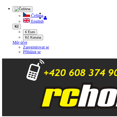
Čeština
English
Kč
€ Euro
Kč Koruna
Můj účet
Zaregistrovat se
Přihlásit se