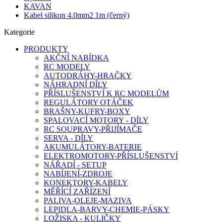
KAVAN
Kabel silikon 4.0mm2 1m (černý)
Kategorie
PRODUKTY
AKČNÍ NABÍDKA
RC MODELY
AUTODRÁHY-HRAČKY
NÁHRADNÍ DÍLY
PŘÍSLUŠENSTVÍ K RC MODELŮM
REGULÁTORY OTÁČEK
BRAŠNY-KUFRY-BOXY
SPALOVACÍ MOTORY - DÍLY
RC SOUPRAVY-PŘIJÍMAČE
SERVA - DÍLY
AKUMULÁTORY-BATERIE
ELEKTROMOTORY-PŘÍSLUŠENSTVÍ
NÁŘADÍ - SETUP
NABÍJENÍ-ZDROJE
KONEKTORY-KABELY
MĚŘÍCÍ ZAŘÍZENÍ
PALIVA-OLEJE-MAZIVA
LEPIDLA-BARVY-CHEMIE-PÁSKY
LOŽISKA - KULIČKY