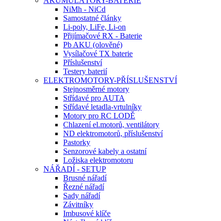
AKUMULÁTORY-BATERIE
NiMh - NiCd
Samostatné články
Li-poly, LiFe, Li-on
Přijímačové RX - Baterie
Pb AKU (olověné)
Vysílačové TX baterie
Příslušenství
Testery baterií
ELEKTROMOTORY-PŘÍSLUŠENSTVÍ
Stejnosměrné motory
Střídavé pro AUTA
Střídavé letadla-vrtulníky
Motory pro RC LODĚ
Chlazení el.motorů, ventilátory
ND elektromotorů, příslušenství
Pastorky
Senzorové kabely a ostatní
Ložiska elektromotoru
NÁŘADÍ - SETUP
Brusné nářadí
Řezné nářadí
Sady nářadí
Závitníky
Imbusové klíče