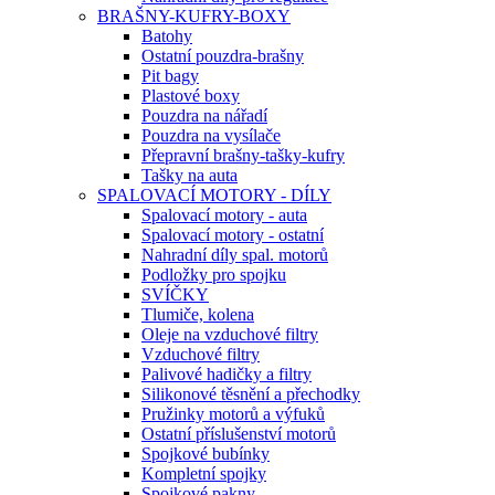
BRAŠNY-KUFRY-BOXY
Batohy
Ostatní pouzdra-brašny
Pit bagy
Plastové boxy
Pouzdra na nářadí
Pouzdra na vysílače
Přepravní brašny-tašky-kufry
Tašky na auta
SPALOVACÍ MOTORY - DÍLY
Spalovací motory - auta
Spalovací motory - ostatní
Nahradní díly spal. motorů
Podložky pro spojku
SVÍČKY
Tlumiče, kolena
Oleje na vzduchové filtry
Vzduchové filtry
Palivové hadičky a filtry
Silikonové těsnění a přechodky
Pružinky motorů a výfuků
Ostatní příslušenství motorů
Spojkové bubínky
Kompletní spojky
Spojkové pakny