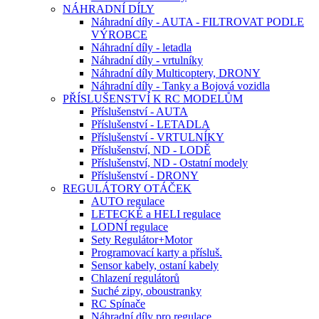
NÁHRADNÍ DÍLY
Náhradní díly - AUTA - FILTROVAT PODLE
VÝROBCE
Náhradní díly - letadla
Náhradní díly - vrtulníky
Náhradní díly Multicoptery, DRONY
Náhradní díly - Tanky a Bojová vozidla
PŘÍSLUŠENSTVÍ K RC MODELŮM
Příslušenství - AUTA
Příslušenství - LETADLA
Příslušenství - VRTULNÍKY
Příslušenství, ND - LODĚ
Příslušenství, ND - Ostatní modely
Příslušenství - DRONY
REGULÁTORY OTÁČEK
AUTO regulace
LETECKÉ a HELI regulace
LODNÍ regulace
Sety Regulátor+Motor
Programovací karty a přísluš.
Sensor kabely, ostaní kabely
Chlazení regulátorů
Suché zipy, oboustranky
RC Spínače
Náhradní díly pro regulace