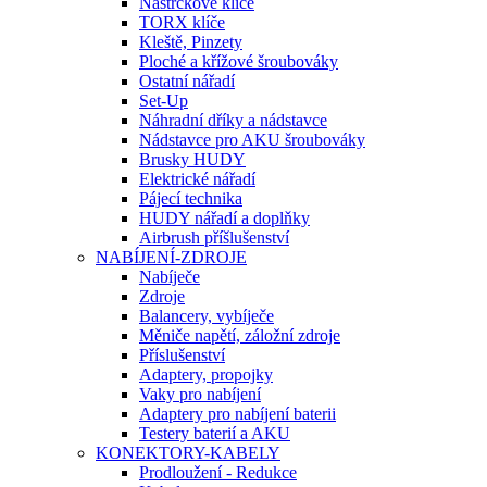
Nástrčkové klíče
TORX klíče
Kleště, Pinzety
Ploché a křížové šroubováky
Ostatní nářadí
Set-Up
Náhradní dříky a nádstavce
Nádstavce pro AKU šroubováky
Brusky HUDY
Elektrické nářadí
Pájecí technika
HUDY nářadí a doplňky
Airbrush příšlušenství
NABÍJENÍ-ZDROJE
Nabíječe
Zdroje
Balancery, vybíječe
Měniče napětí, záložní zdroje
Příslušenství
Adaptery, propojky
Vaky pro nabíjení
Adaptery pro nabíjení baterii
Testery baterií a AKU
KONEKTORY-KABELY
Prodloužení - Redukce