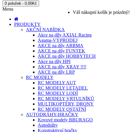
0 položek - 0,00Kč
Menu
Váš nákupní košík je prázdný!
PRODUKTY
AKČNÍ NABÍDKA
Akce na díly AXIAL Racing
Agama-VÝPRODEJ
AKCE na díly ARRMA
AKCE na díly FUNTEK
AKCE na díly HOBBYTECH
Akce na díly HPI
AKCE na díly XRAY !!!!
AKCE na díly LRP
RC MODELY
RC MODELY AUT
RC MODELY LETADEL
RC MODELY LODÍ
RC MODELY VRTULNÍKŮ
MULTIKOPTÉRY, DRONY
RC MODELY OSTATNÍ
AUTODRÁHY-HRAČKY
Kovové modely BBURAGO
Autodráhy
Konstruktivní hračky