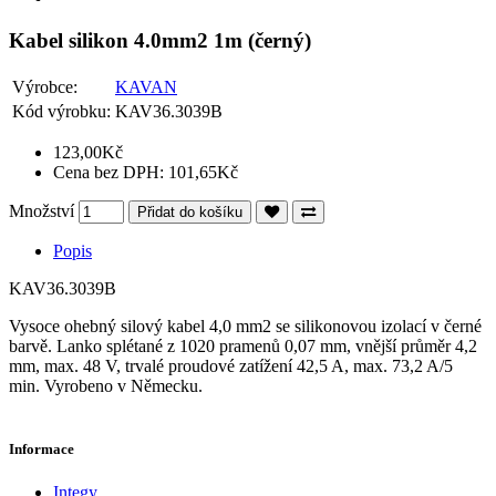
Kabel silikon 4.0mm2 1m (černý)
Výrobce:
KAVAN
Kód výrobku:
KAV36.3039B
123,00Kč
Cena bez DPH: 101,65Kč
Množství
Přidat do košíku
Popis
KAV36.3039B
Vysoce ohebný silový kabel 4,0 mm2 se silikonovou izolací v černé
barvě. Lanko splétané z 1020 pramenů 0,07 mm, vnější průměr 4,2
mm, max. 48 V, trvalé proudové zatížení 42,5 A, max. 73,2 A/5
min. Vyrobeno v Německu.
Informace
Integy