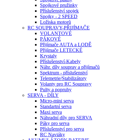
Spojkové pružinky
Příslušenství spojek
Spojky - 2 SPEED
Ložiska motorů
RC SOUPRAVY-PŘIJÍMAČE
VOLANTOVÉ
PÁKOVÉ
Přijímače AUTA a LODĚ
Přijímače LETECKÉ
Krystaly
Příslušenství-Kabely
Náhr. díly souprav a přijímačů
Spektrum - příslušenství
Telemetrie/Stabilizátory
Volanty pro RC Soupravy
Pulty a popruhy
SERVA - DÍLY
Micro-mini serva
Standartní serva
Maxi serva
Náhradní díly pro SERVA
Páky pro serva
Příslušenství pro serva
RC Naviáky