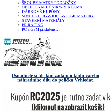
ŠROUBY-MATKY-PODLOŽKY
OBLEČENÍ-RUČNÍKY-REKLAMA
DÁRKOVÉ KUPÓNY
SIMULÁTORY-VIDEO-STABILIZÁTORY
STAVEBNÍ MATERIÁLY
PR RACING
PC a GSM příslušenství
Usnadněte si hledání zadáním kódu vašeho
náhradního dílu do políčka Vyhledat.