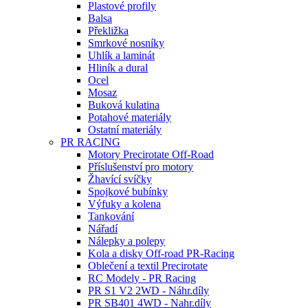
Plastové profily
Balsa
Překližka
Smrkové nosníky
Uhlík a laminát
Hliník a dural
Ocel
Mosaz
Buková kulatina
Potahové materiály
Ostatní materiály
PR RACING
Motory Precirotate Off-Road
Příslušenství pro motory
Žhavící svíčky
Spojkové bubínky
Výfuky a kolena
Tankování
Nářadí
Nálepky a polepy
Kola a disky Off-road PR-Racing
Oblečení a textil Precirotate
RC Modely - PR Racing
PR S1 V2 2WD - Náhr.díly
PR SB401 4WD - Nahr.díly