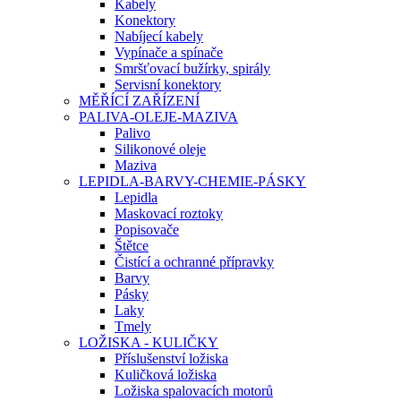
Kabely
Konektory
Nabíjecí kabely
Vypínače a spínače
Smršťovací bužírky, spirály
Servisní konektory
MĚŘÍCÍ ZAŘÍZENÍ
PALIVA-OLEJE-MAZIVA
Palivo
Silikonové oleje
Maziva
LEPIDLA-BARVY-CHEMIE-PÁSKY
Lepidla
Maskovací roztoky
Popisovače
Štětce
Čistící a ochranné přípravky
Barvy
Pásky
Laky
Tmely
LOŽISKA - KULIČKY
Příslušenství ložiska
Kuličková ložiska
Ložiska spalovacích motorů