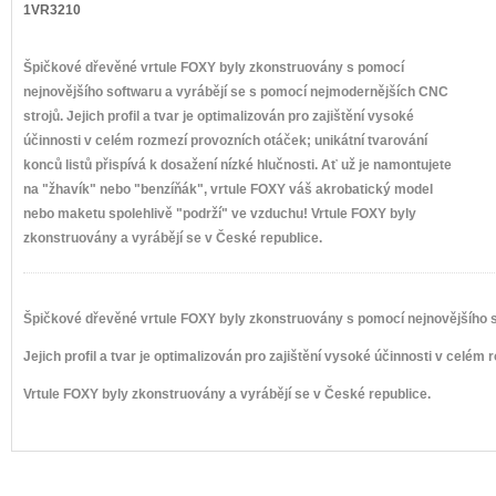
1VR3210
Špičkové dřevěné vrtule FOXY byly zkonstruovány s pomocí
nejnovějšího softwaru a vyrábějí se s pomocí nejmodernějších CNC
strojů. Jejich profil a tvar je optimalizován pro zajištění vysoké
účinnosti v celém rozmezí provozních otáček; unikátní tvarování
konců listů přispívá k dosažení nízké hlučnosti. Ať už je namontujete
na "žhavík" nebo "benzíňák", vrtule FOXY váš akrobatický model
nebo maketu spolehlivě "podrží" ve vzduchu! Vrtule FOXY byly
zkonstruovány a vyrábějí se v České republice.
Špičkové dřevěné vrtule FOXY byly zkonstruovány s pomocí nejnovějšího s
Jejich profil a tvar je optimalizován pro zajištění vysoké účinnosti v celém
Vrtule FOXY byly zkonstruovány a vyrábějí se v České republice.