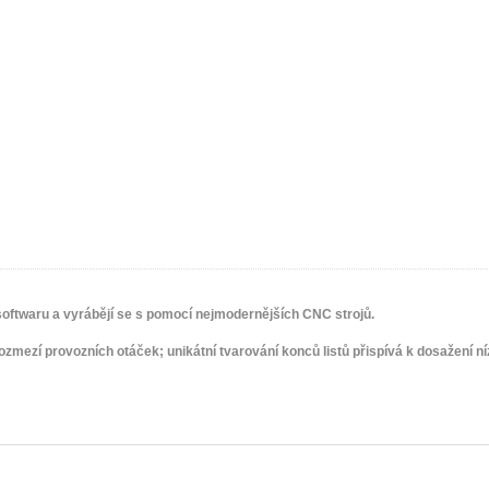
oftwaru a vyrábějí se s pomocí nejmodernějších CNC strojů.
 rozmezí provozních otáček; unikátní tvarování konců listů přispívá k dosažení ní