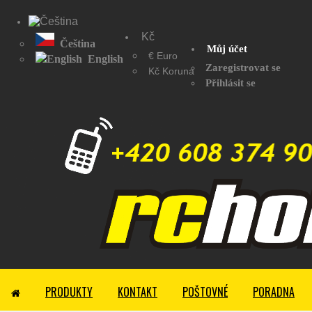
Kč
Čeština
Můj účet
€ Euro
English
Zaregistrovat se
Kč Koruna
Přihlásit se
PRODUKTY
KONTAKT
POŠTOVNÉ
PORADNA