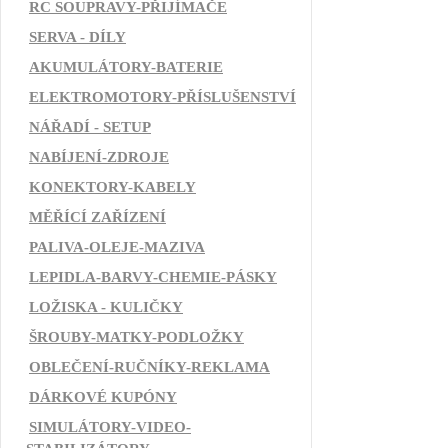
RC SOUPRAVY-PŘIJÍMAČE
SERVA - DÍLY
AKUMULÁTORY-BATERIE
ELEKTROMOTORY-PŘÍSLUŠENSTVÍ
NÁŘADÍ - SETUP
NABÍJENÍ-ZDROJE
KONEKTORY-KABELY
MĚŘÍCÍ ZAŘÍZENÍ
PALIVA-OLEJE-MAZIVA
LEPIDLA-BARVY-CHEMIE-PÁSKY
LOŽISKA - KULIČKY
ŠROUBY-MATKY-PODLOŽKY
OBLEČENÍ-RUČNÍKY-REKLAMA
DÁRKOVÉ KUPÓNY
SIMULÁTORY-VIDEO-