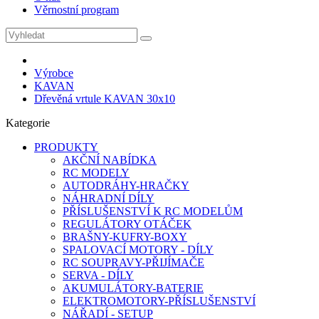
Věrnostní program
Výrobce
KAVAN
Dřevěná vrtule KAVAN 30x10
Kategorie
PRODUKTY
AKČNÍ NABÍDKA
RC MODELY
AUTODRÁHY-HRAČKY
NÁHRADNÍ DÍLY
PŘÍSLUŠENSTVÍ K RC MODELŮM
REGULÁTORY OTÁČEK
BRAŠNY-KUFRY-BOXY
SPALOVACÍ MOTORY - DÍLY
RC SOUPRAVY-PŘIJÍMAČE
SERVA - DÍLY
AKUMULÁTORY-BATERIE
ELEKTROMOTORY-PŘÍSLUŠENSTVÍ
NÁŘADÍ - SETUP