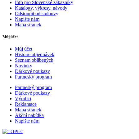
Info pro Slovenské zákazníky
Katalogy, výkresy, návody
Odstoupit od smlouvy
Napište nám
Mapa stránek
Můj účet
Můj účet
Historie objednávek
Seznam oblíbených
Novinky
Dárkové poukazy
Partneský program
Partneský program
Dárkové poukazy
Výrobci
Reklamace
Mapa stránek
Akční nabídka
Napište nám