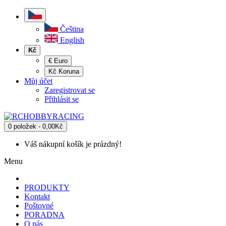
Čeština
English
Kč
€ Euro
Kč Koruna
Můj účet
Zaregistrovat se
Přihlásit se
0 položek - 0,00Kč
Váš nákupní košík je prázdný!
Menu
PRODUKTY
Kontakt
Poštovné
PORADNA
O nás