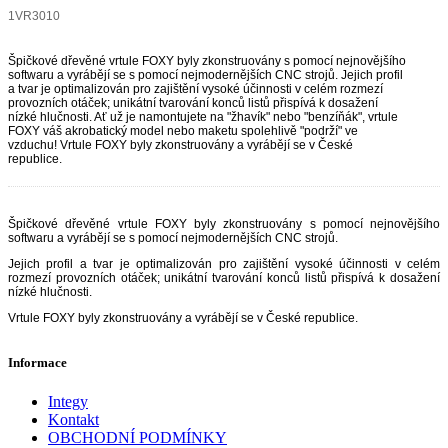
1VR3010
Špičkové dřevěné vrtule FOXY byly zkonstruovány s pomocí nejnovějšího
softwaru a vyrábějí se s pomocí nejmodernějších CNC strojů. Jejich profil
a tvar je optimalizován pro zajištění vysoké účinnosti v celém rozmezí
provozních otáček; unikátní tvarování konců listů přispívá k dosažení
nízké hlučnosti. Ať už je namontujete na "žhavík" nebo "benzíňák", vrtule
FOXY váš akrobatický model nebo maketu spolehlivě "podrží" ve
vzduchu! Vrtule FOXY byly zkonstruovány a vyrábějí se v České
republice.
Špičkové dřevěné vrtule FOXY byly zkonstruovány s pomocí nejnovějšího
softwaru a vyrábějí se s pomocí nejmodernějších CNC strojů.
Jejich profil a tvar je optimalizován pro zajištění vysoké účinnosti v celém
rozmezí provozních otáček; unikátní tvarování konců listů přispívá k dosažení
nízké hlučnosti.
Vrtule FOXY byly zkonstruovány a vyrábějí se v České republice.
Informace
Integy
Kontakt
OBCHODNÍ PODMÍNKY