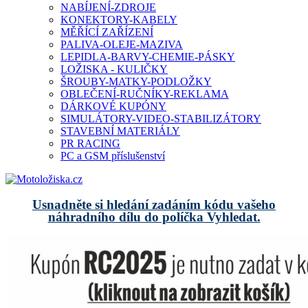
NABÍJENÍ-ZDROJE
KONEKTORY-KABELY
MĚŘÍCÍ ZAŘÍZENÍ
PALIVA-OLEJE-MAZIVA
LEPIDLA-BARVY-CHEMIE-PÁSKY
LOŽISKA - KULIČKY
ŠROUBY-MATKY-PODLOŽKY
OBLEČENÍ-RUČNÍKY-REKLAMA
DÁRKOVÉ KUPÓNY
SIMULÁTORY-VIDEO-STABILIZÁTORY
STAVEBNÍ MATERIÁLY
PR RACING
PC a GSM příslušenství
Usnadněte si hledání zadáním kódu vašeho
náhradního dílu do políčka Vyhledat.