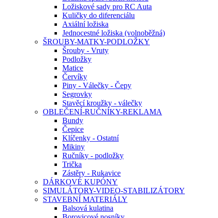
Ložiskové sady pro RC Auta
Kuličky do diferenciálu
Axiální ložiska
Jednocestné ložiska (volnoběžná)
ŠROUBY-MATKY-PODLOŽKY
Šrouby - Vruty
Podložky
Matice
Červíky
Piny - Válečky - Čepy
Segrovky
Stavěcí kroužky - válečky
OBLEČENÍ-RUČNÍKY-REKLAMA
Bundy
Čepice
Klíčenky - Ostatní
Mikiny
Ručníky - podložky
Trička
Zástěry - Rukavice
DÁRKOVÉ KUPÓNY
SIMULÁTORY-VIDEO-STABILIZÁTORY
STAVEBNÍ MATERIÁLY
Balsová kulatina
Borovicové nosníky