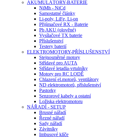
AKUMULÁTORY-BATERIE
NiMh - NiCd
Samostatné články
Li-poly, LiFe, Li-on
Přijímačové RX - Baterie
Pb AKU (olověné)
Vysílačové TX baterie
Příslušenství
Testery baterií
ELEKTROMOTORY-PŘÍSLUŠENSTVÍ
Stejnosměrné motory
Střídavé pro AUTA
Střídavé letadla-vrtulníky
Motory pro RC LODĚ
Chlazení el.motorů, ventilátory
ND elektromotorů, příslušenství
Pastorky
Senzorové kabely a ostatní
Ložiska elektromotoru
NÁŘADÍ - SETUP
Brusné nářadí
Řezné nářadí
Sady nářadí
Závitníky
Imbusové klíče