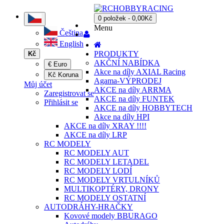
0 položek - 0,00Kč
Menu
Čeština
English
PRODUKTY
Kč
AKČNÍ NABÍDKA
€ Euro
Akce na díly AXIAL Racing
Kč Koruna
Agama-VÝPRODEJ
Můj účet
AKCE na díly ARRMA
Zaregistrovat se
AKCE na díly FUNTEK
Přihlásit se
AKCE na díly HOBBYTECH
Akce na díly HPI
AKCE na díly XRAY !!!!
AKCE na díly LRP
RC MODELY
RC MODELY AUT
RC MODELY LETADEL
RC MODELY LODÍ
RC MODELY VRTULNÍKŮ
MULTIKOPTÉRY, DRONY
RC MODELY OSTATNÍ
AUTODRÁHY-HRAČKY
Kovové modely BBURAGO