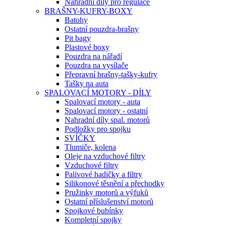
Náhradní díly pro regulace
BRAŠNY-KUFRY-BOXY
Batohy
Ostatní pouzdra-brašny
Pit bagy
Plastové boxy
Pouzdra na nářadí
Pouzdra na vysílače
Přepravní brašny-tašky-kufry
Tašky na auta
SPALOVACÍ MOTORY - DÍLY
Spalovací motory - auta
Spalovací motory - ostatní
Nahradní díly spal. motorů
Podložky pro spojku
SVÍČKY
Tlumiče, kolena
Oleje na vzduchové filtry
Vzduchové filtry
Palivové hadičky a filtry
Silikonové těsnění a přechodky
Pružinky motorů a výfuků
Ostatní příslušenství motorů
Spojkové bubínky
Kompletní spojky