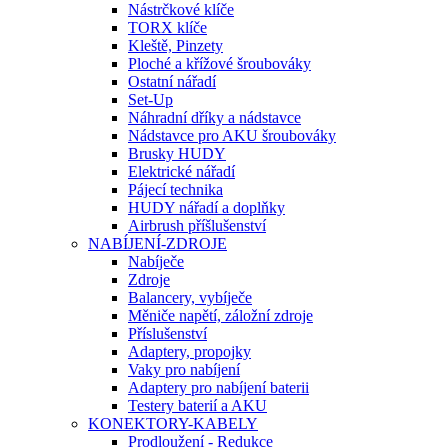
Nástrčkové klíče
TORX klíče
Kleště, Pinzety
Ploché a křížové šroubováky
Ostatní nářadí
Set-Up
Náhradní dříky a nádstavce
Nádstavce pro AKU šroubováky
Brusky HUDY
Elektrické nářadí
Pájecí technika
HUDY nářadí a doplňky
Airbrush příšlušenství
NABÍJENÍ-ZDROJE
Nabíječe
Zdroje
Balancery, vybíječe
Měniče napětí, záložní zdroje
Příslušenství
Adaptery, propojky
Vaky pro nabíjení
Adaptery pro nabíjení baterii
Testery baterií a AKU
KONEKTORY-KABELY
Prodloužení - Redukce