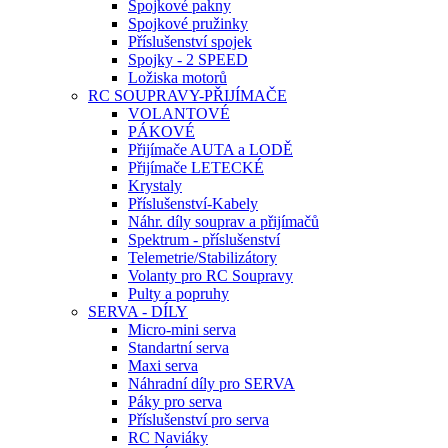
Spojkové pakny
Spojkové pružinky
Příslušenství spojek
Spojky - 2 SPEED
Ložiska motorů
RC SOUPRAVY-PŘIJÍMAČE
VOLANTOVÉ
PÁKOVÉ
Přijímače AUTA a LODĚ
Přijímače LETECKÉ
Krystaly
Příslušenství-Kabely
Náhr. díly souprav a přijímačů
Spektrum - příslušenství
Telemetrie/Stabilizátory
Volanty pro RC Soupravy
Pulty a popruhy
SERVA - DÍLY
Micro-mini serva
Standartní serva
Maxi serva
Náhradní díly pro SERVA
Páky pro serva
Příslušenství pro serva
RC Naviáky