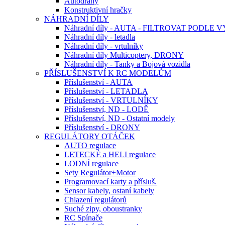
Autodráhy
Konstruktivní hračky
NÁHRADNÍ DÍLY
Náhradní díly - AUTA - FILTROVAT PODLE
Náhradní díly - letadla
Náhradní díly - vrtulníky
Náhradní díly Multicoptery, DRONY
Náhradní díly - Tanky a Bojová vozidla
PŘÍSLUŠENSTVÍ K RC MODELŮM
Příslušenství - AUTA
Příslušenství - LETADLA
Příslušenství - VRTULNÍKY
Příslušenství, ND - LODĚ
Příslušenství, ND - Ostatní modely
Příslušenství - DRONY
REGULÁTORY OTÁČEK
AUTO regulace
LETECKÉ a HELI regulace
LODNÍ regulace
Sety Regulátor+Motor
Programovací karty a přísluš.
Sensor kabely, ostaní kabely
Chlazení regulátorů
Suché zipy, oboustranky
RC Spínače