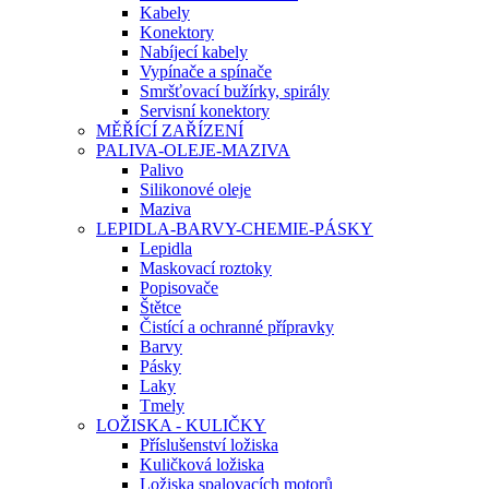
Kabely
Konektory
Nabíjecí kabely
Vypínače a spínače
Smršťovací bužírky, spirály
Servisní konektory
MĚŘÍCÍ ZAŘÍZENÍ
PALIVA-OLEJE-MAZIVA
Palivo
Silikonové oleje
Maziva
LEPIDLA-BARVY-CHEMIE-PÁSKY
Lepidla
Maskovací roztoky
Popisovače
Štětce
Čistící a ochranné přípravky
Barvy
Pásky
Laky
Tmely
LOŽISKA - KULIČKY
Příslušenství ložiska
Kuličková ložiska
Ložiska spalovacích motorů