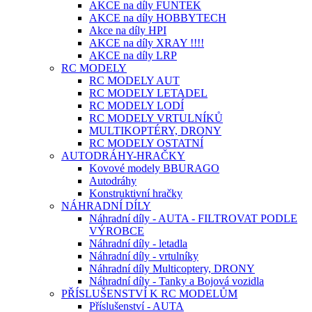
AKCE na díly FUNTEK
AKCE na díly HOBBYTECH
Akce na díly HPI
AKCE na díly XRAY !!!!
AKCE na díly LRP
RC MODELY
RC MODELY AUT
RC MODELY LETADEL
RC MODELY LODÍ
RC MODELY VRTULNÍKŮ
MULTIKOPTÉRY, DRONY
RC MODELY OSTATNÍ
AUTODRÁHY-HRAČKY
Kovové modely BBURAGO
Autodráhy
Konstruktivní hračky
NÁHRADNÍ DÍLY
Náhradní díly - AUTA - FILTROVAT PODLE
VÝROBCE
Náhradní díly - letadla
Náhradní díly - vrtulníky
Náhradní díly Multicoptery, DRONY
Náhradní díly - Tanky a Bojová vozidla
PŘÍSLUŠENSTVÍ K RC MODELŮM
Příslušenství - AUTA