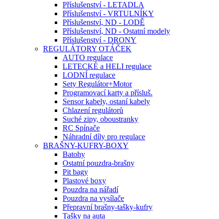
Příslušenství - LETADLA
Příslušenství - VRTULNÍKY
Příslušenství, ND - LODĚ
Příslušenství, ND - Ostatní modely
Příslušenství - DRONY
REGULÁTORY OTÁČEK
AUTO regulace
LETECKÉ a HELI regulace
LODNÍ regulace
Sety Regulátor+Motor
Programovací karty a přísluš.
Sensor kabely, ostaní kabely
Chlazení regulátorů
Suché zipy, oboustranky
RC Spínače
Náhradní díly pro regulace
BRAŠNY-KUFRY-BOXY
Batohy
Ostatní pouzdra-brašny
Pit bagy
Plastové boxy
Pouzdra na nářadí
Pouzdra na vysílače
Přepravní brašny-tašky-kufry
Tašky na auta