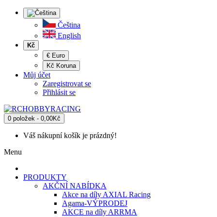
Čeština
English
Kč
€ Euro
Kč Koruna
Můj účet
Zaregistrovat se
Přihlásit se
0 položek - 0,00Kč
Váš nákupní košík je prázdný!
Menu
PRODUKTY
AKČNÍ NABÍDKA
Akce na díly AXIAL Racing
Agama-VÝPRODEJ
AKCE na díly ARRMA