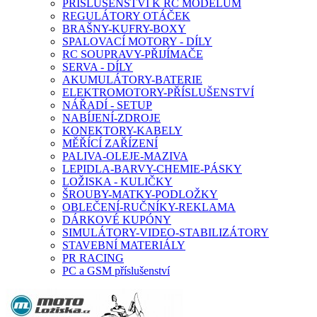
PŘÍSLUŠENSTVÍ K RC MODELŮM
REGULÁTORY OTÁČEK
BRAŠNY-KUFRY-BOXY
SPALOVACÍ MOTORY - DÍLY
RC SOUPRAVY-PŘIJÍMAČE
SERVA - DÍLY
AKUMULÁTORY-BATERIE
ELEKTROMOTORY-PŘÍSLUŠENSTVÍ
NÁŘADÍ - SETUP
NABÍJENÍ-ZDROJE
KONEKTORY-KABELY
MĚŘÍCÍ ZAŘÍZENÍ
PALIVA-OLEJE-MAZIVA
LEPIDLA-BARVY-CHEMIE-PÁSKY
LOŽISKA - KULIČKY
ŠROUBY-MATKY-PODLOŽKY
OBLEČENÍ-RUČNÍKY-REKLAMA
DÁRKOVÉ KUPÓNY
SIMULÁTORY-VIDEO-STABILIZÁTORY
STAVEBNÍ MATERIÁLY
PR RACING
PC a GSM příslušenství