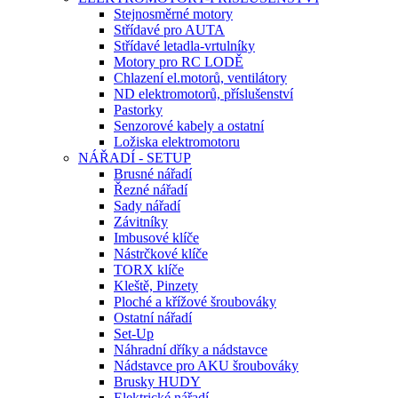
Stejnosměrné motory
Střídavé pro AUTA
Střídavé letadla-vrtulníky
Motory pro RC LODĚ
Chlazení el.motorů, ventilátory
ND elektromotorů, příslušenství
Pastorky
Senzorové kabely a ostatní
Ložiska elektromotoru
NÁŘADÍ - SETUP
Brusné nářadí
Řezné nářadí
Sady nářadí
Závitníky
Imbusové klíče
Nástrčkové klíče
TORX klíče
Kleště, Pinzety
Ploché a křížové šroubováky
Ostatní nářadí
Set-Up
Náhradní dříky a nádstavce
Nádstavce pro AKU šroubováky
Brusky HUDY
Elektrické nářadí