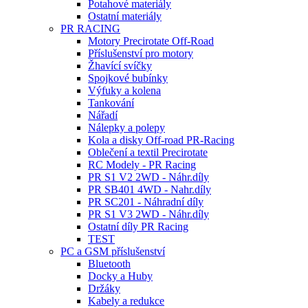
Potahové materiály
Ostatní materiály
PR RACING
Motory Precirotate Off-Road
Příslušenství pro motory
Žhavící svíčky
Spojkové bubínky
Výfuky a kolena
Tankování
Nářadí
Nálepky a polepy
Kola a disky Off-road PR-Racing
Oblečení a textil Precirotate
RC Modely - PR Racing
PR S1 V2 2WD - Náhr.díly
PR SB401 4WD - Nahr.díly
PR SC201 - Náhradní díly
PR S1 V3 2WD - Náhr.díly
Ostatní díly PR Racing
TEST
PC a GSM příslušenství
Bluetooth
Docky a Huby
Držáky
Kabely a redukce