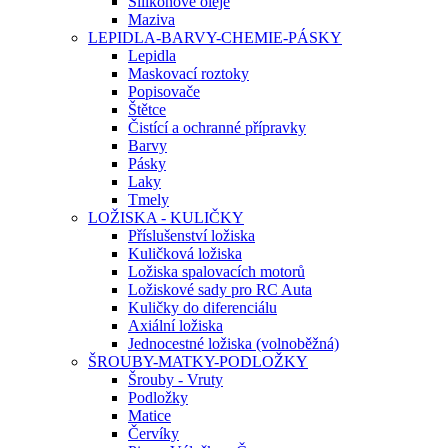
Silikonové oleje
Maziva
LEPIDLA-BARVY-CHEMIE-PÁSKY
Lepidla
Maskovací roztoky
Popisovače
Štětce
Čistící a ochranné přípravky
Barvy
Pásky
Laky
Tmely
LOŽISKA - KULIČKY
Příslušenství ložiska
Kuličková ložiska
Ložiska spalovacích motorů
Ložiskové sady pro RC Auta
Kuličky do diferenciálu
Axiální ložiska
Jednocestné ložiska (volnoběžná)
ŠROUBY-MATKY-PODLOŽKY
Šrouby - Vruty
Podložky
Matice
Červíky