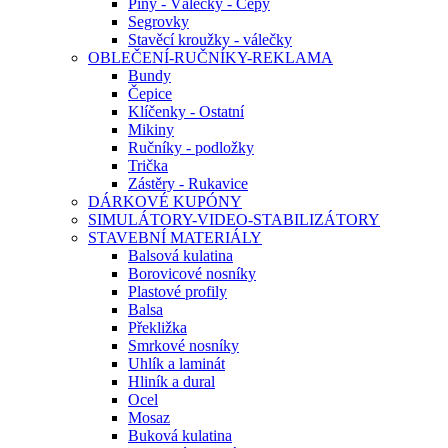
Piny - Válečky - Čepy
Segrovky
Stavěcí kroužky - válečky
OBLEČENÍ-RUČNÍKY-REKLAMA
Bundy
Čepice
Klíčenky - Ostatní
Mikiny
Ručníky - podložky
Trička
Zástěry - Rukavice
DÁRKOVÉ KUPÓNY
SIMULÁTORY-VIDEO-STABILIZÁTORY
STAVEBNÍ MATERIÁLY
Balsová kulatina
Borovicové nosníky
Plastové profily
Balsa
Překližka
Smrkové nosníky
Uhlík a laminát
Hliník a dural
Ocel
Mosaz
Buková kulatina