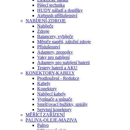
Pájecí technika
HUDY nářadí a doplňky
Airbrush příšlušenství
NABÍJENÍ-ZDROJE
Nabíječe
Zdroje
Balancery, vybíječe
Měniče napětí, záložní zdroje
Příslušenství
Adaptery, propojky
Vaky pro nabíjení
Adaptery pro nabíjení baterii
Testery baterií a AKU
KONEKTORY-KABELY
Prodloužení - Redukce
Kabely
Konektory
Nabíjecí kabely
Vypínače a spínače
Smršťovací bužírky, spirály
Servisní konektory
MĚŘÍCÍ ZAŘÍZENÍ
PALIVA-OLEJE-MAZIVA
Palivo