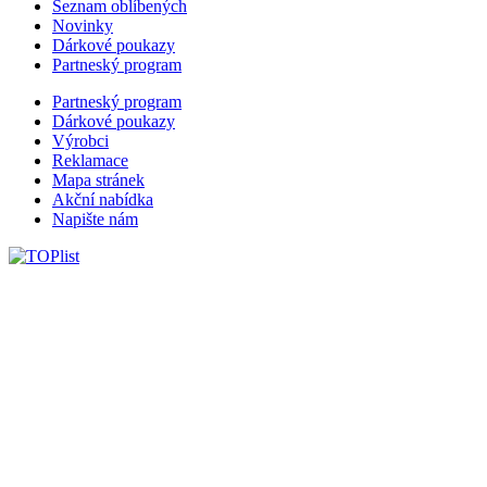
Seznam oblíbených
Novinky
Dárkové poukazy
Partneský program
Partneský program
Dárkové poukazy
Výrobci
Reklamace
Mapa stránek
Akční nabídka
Napište nám