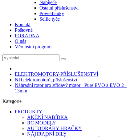
Nabíječe
Ostatní příslušenství
Powerbanky
Selfie tyče
Kontakt
Poštovné
PORADNA
O nás
Věrnostní program
ELEKTROMOTORY-PŘÍSLUŠENSTVÍ
ND elektromotorů, příslušenství
Náhradní rotor pro střídavý motor - Pure EVO a EVO 2 -
13mm
Kategorie
PRODUKTY
AKČNÍ NABÍDKA
RC MODELY
AUTODRÁHY-HRAČKY
NÁHRADNÍ DÍLY