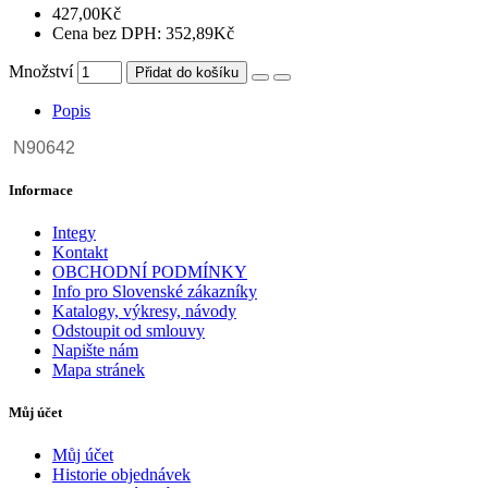
427,00Kč
Cena bez DPH: 352,89Kč
Množství
Přidat do košíku
Popis
N90642
Informace
Integy
Kontakt
OBCHODNÍ PODMÍNKY
Info pro Slovenské zákazníky
Katalogy, výkresy, návody
Odstoupit od smlouvy
Napište nám
Mapa stránek
Můj účet
Můj účet
Historie objednávek