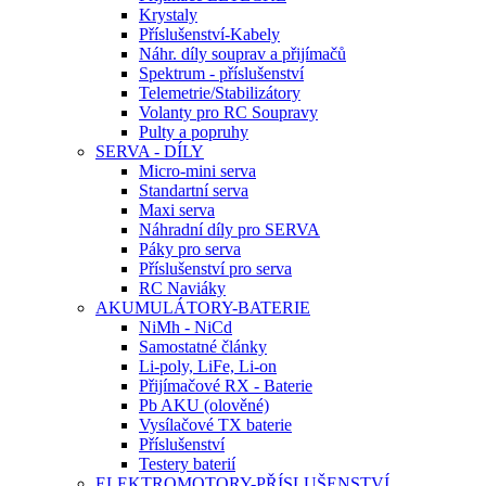
Krystaly
Příslušenství-Kabely
Náhr. díly souprav a přijímačů
Spektrum - příslušenství
Telemetrie/Stabilizátory
Volanty pro RC Soupravy
Pulty a popruhy
SERVA - DÍLY
Micro-mini serva
Standartní serva
Maxi serva
Náhradní díly pro SERVA
Páky pro serva
Příslušenství pro serva
RC Naviáky
AKUMULÁTORY-BATERIE
NiMh - NiCd
Samostatné články
Li-poly, LiFe, Li-on
Přijímačové RX - Baterie
Pb AKU (olověné)
Vysílačové TX baterie
Příslušenství
Testery baterií
ELEKTROMOTORY-PŘÍSLUŠENSTVÍ