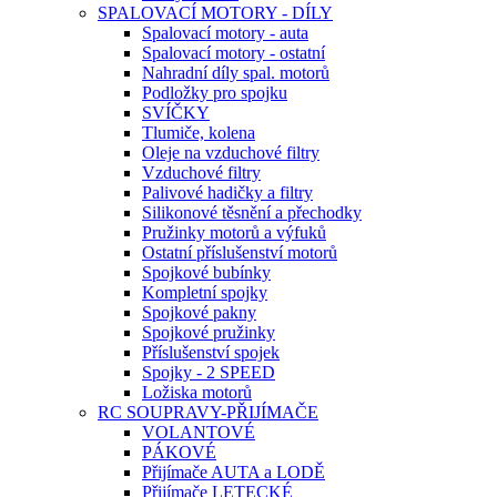
SPALOVACÍ MOTORY - DÍLY
Spalovací motory - auta
Spalovací motory - ostatní
Nahradní díly spal. motorů
Podložky pro spojku
SVÍČKY
Tlumiče, kolena
Oleje na vzduchové filtry
Vzduchové filtry
Palivové hadičky a filtry
Silikonové těsnění a přechodky
Pružinky motorů a výfuků
Ostatní příslušenství motorů
Spojkové bubínky
Kompletní spojky
Spojkové pakny
Spojkové pružinky
Příslušenství spojek
Spojky - 2 SPEED
Ložiska motorů
RC SOUPRAVY-PŘIJÍMAČE
VOLANTOVÉ
PÁKOVÉ
Přijímače AUTA a LODĚ
Přijímače LETECKÉ