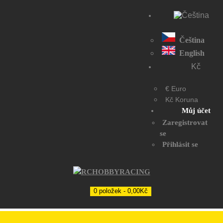
Čeština
English
Kč
€ Euro
Kč Koruna
Můj účet
Zaregistrovat
se
Přihlásit se
0 položek - 0,00Kč