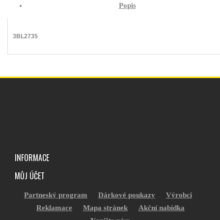
Popis
3BL2735
INFORMACE
MŮJ ÚČET
Partneský program
Dárkové poukazy
Výrobci
Reklamace
Mapa stránek
Akční nabídka