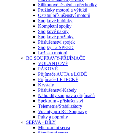
Silikonové těsnění a přechodky
Pružinky motorů a výfuků
Ostatní příslušenství motorů
Spojkové bubínky
Kompletní spojky
Spojkové pakny
Spojkové pružinky
Příslušenství spojek
Spojky - 2 SPEED
Ložiska motorů
RC SOUPRAVY-PŘIJÍMAČE
VOLANTOVÉ
PÁKOVÉ
Přijímače AUTA a LODĚ
Přijímače LETECKÉ
Krystaly
Příslušenství-Kabely
Náhr. díly souprav a přijímačů
Spektrum - příslušenství
Telemetrie/Stabilizátory
Volanty pro RC Soupravy
Pulty a popruhy
SERVA - DÍLY
Micro-mini serva
Standartní serva