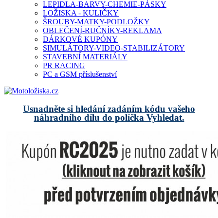
LEPIDLA-BARVY-CHEMIE-PÁSKY
LOŽISKA - KULIČKY
ŠROUBY-MATKY-PODLOŽKY
OBLEČENÍ-RUČNÍKY-REKLAMA
DÁRKOVÉ KUPÓNY
SIMULÁTORY-VIDEO-STABILIZÁTORY
STAVEBNÍ MATERIÁLY
PR RACING
PC a GSM příslušenství
Usnadněte si hledání zadáním kódu vašeho
náhradního dílu do políčka Vyhledat.