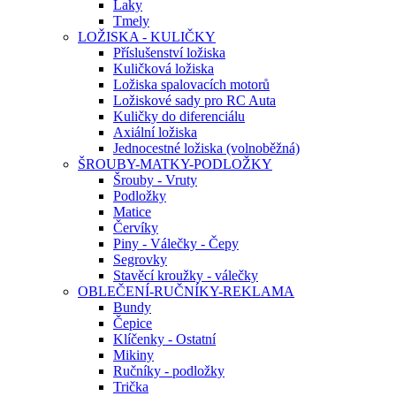
Laky
Tmely
LOŽISKA - KULIČKY
Příslušenství ložiska
Kuličková ložiska
Ložiska spalovacích motorů
Ložiskové sady pro RC Auta
Kuličky do diferenciálu
Axiální ložiska
Jednocestné ložiska (volnoběžná)
ŠROUBY-MATKY-PODLOŽKY
Šrouby - Vruty
Podložky
Matice
Červíky
Piny - Válečky - Čepy
Segrovky
Stavěcí kroužky - válečky
OBLEČENÍ-RUČNÍKY-REKLAMA
Bundy
Čepice
Klíčenky - Ostatní
Mikiny
Ručníky - podložky
Trička