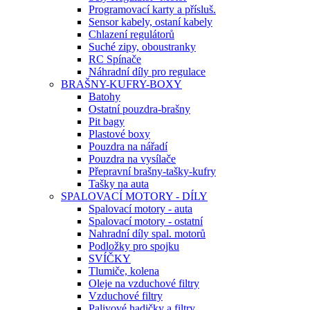
Programovací karty a přísluš.
Sensor kabely, ostaní kabely
Chlazení regulátorů
Suché zipy, oboustranky
RC Spínače
Náhradní díly pro regulace
BRAŠNY-KUFRY-BOXY
Batohy
Ostatní pouzdra-brašny
Pit bagy
Plastové boxy
Pouzdra na nářadí
Pouzdra na vysílače
Přepravní brašny-tašky-kufry
Tašky na auta
SPALOVACÍ MOTORY - DÍLY
Spalovací motory - auta
Spalovací motory - ostatní
Nahradní díly spal. motorů
Podložky pro spojku
SVÍČKY
Tlumiče, kolena
Oleje na vzduchové filtry
Vzduchové filtry
Palivové hadičky a filtry