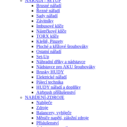
NÁŘADÍ - SETUP
Brusné nářadí
Řezné nářadí
Sady nářadí
Závitníky
Imbusové klíče
Nástrčkové klíče
TORX klíče
Kleště, Pinzety
Ploché a křížové šroubováky
Ostatní nářadí
Set-Up
Náhradní dříky a nádstavce
Nádstavce pro AKU šroubováky
Brusky HUDY
Elektrické nářadí
Pájecí technika
HUDY nářadí a doplňky
Airbrush příšlušenství
NABÍJENÍ-ZDROJE
Nabíječe
Zdroje
Balancery, vybíječe
Měniče napětí, záložní zdroje
Příslušenství