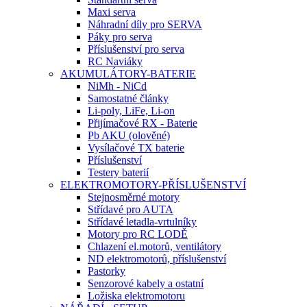
Maxi serva
Náhradní díly pro SERVA
Páky pro serva
Příslušenství pro serva
RC Naviáky
AKUMULÁTORY-BATERIE
NiMh - NiCd
Samostatné články
Li-poly, LiFe, Li-on
Přijímačové RX - Baterie
Pb AKU (olověné)
Vysílačové TX baterie
Příslušenství
Testery baterií
ELEKTROMOTORY-PŘÍSLUŠENSTVÍ
Stejnosměrné motory
Střídavé pro AUTA
Střídavé letadla-vrtulníky
Motory pro RC LODĚ
Chlazení el.motorů, ventilátory
ND elektromotorů, příslušenství
Pastorky
Senzorové kabely a ostatní
Ložiska elektromotoru