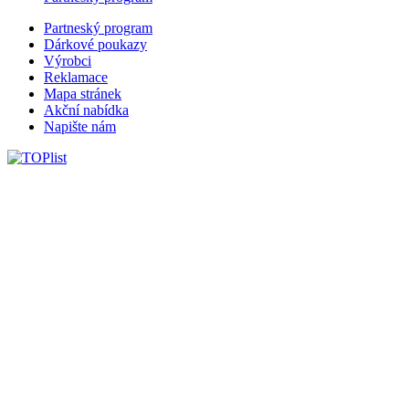
Partneský program
Dárkové poukazy
Výrobci
Reklamace
Mapa stránek
Akční nabídka
Napište nám