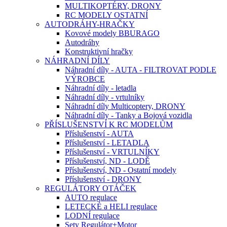
MULTIKOPTÉRY, DRONY
RC MODELY OSTATNÍ
AUTODRÁHY-HRAČKY
Kovové modely BBURAGO
Autodráhy
Konstruktivní hračky
NÁHRADNÍ DÍLY
Náhradní díly - AUTA - FILTROVAT PODLE
VÝROBCE
Náhradní díly - letadla
Náhradní díly - vrtulníky
Náhradní díly Multicoptery, DRONY
Náhradní díly - Tanky a Bojová vozidla
PŘÍSLUŠENSTVÍ K RC MODELŮM
Příslušenství - AUTA
Příslušenství - LETADLA
Příslušenství - VRTULNÍKY
Příslušenství, ND - LODĚ
Příslušenství, ND - Ostatní modely
Příslušenství - DRONY
REGULÁTORY OTÁČEK
AUTO regulace
LETECKÉ a HELI regulace
LODNÍ regulace
Sety Regulátor+Motor