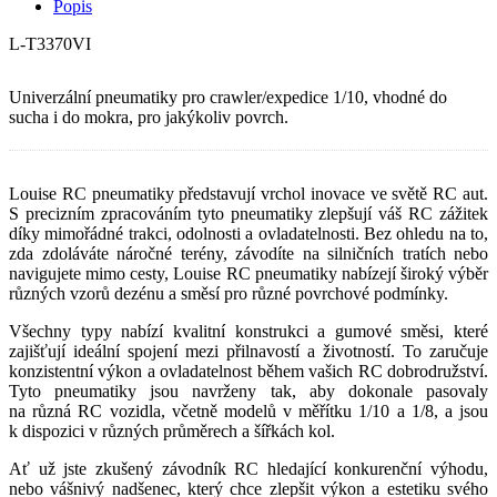
Popis
L-T3370VI
Univerzální pneumatiky pro crawler/expedice 1/10, vhodné do
sucha i do mokra, pro jakýkoliv povrch.
Louise RC pneumatiky představují vrchol inovace ve světě RC aut.
S precizním zpracováním tyto pneumatiky zlepšují váš RC zážitek
díky mimořádné trakci, odolnosti a ovladatelnosti. Bez ohledu na to,
zda zdoláváte náročné terény, závodíte na silničních tratích nebo
navigujete mimo cesty, Louise RC pneumatiky nabízejí široký výběr
různých vzorů dezénu a směsí pro různé povrchové podmínky.
Všechny typy nabízí kvalitní konstrukci a gumové směsi, které
zajišťují ideální spojení mezi přilnavostí a životností. To zaručuje
konzistentní výkon a ovladatelnost během vašich RC dobrodružství.
Tyto pneumatiky jsou navrženy tak, aby dokonale pasovaly
na různá RC vozidla, včetně modelů v měřítku 1/10 a 1/8, a jsou
k dispozici v různých průměrech a šířkách kol.
Ať už jste zkušený závodník RC hledající konkurenční výhodu,
nebo vášnivý nadšenec, který chce zlepšit výkon a estetiku svého