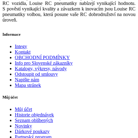
RC vozidla, Louise RC pneumatiky nabízejí vynikající hodnotu.
S pověstí vynikající kvality a závazkem k inovacím jsou Louise RC
pneumatiky volbou, která posune vaše RC dobrodružství na novou
úroveň.
Informace
Integy
Kontakt
OBCHODNÍ PODMÍNKY
Info pro Slovenské zákazníky
Katalogy, výkresy, návody
Odstoupit od smlouvy
Napište nám
Mapa stránek
Můj účet
Můj účet
Historie objednávek
Seznam oblíbených
Novinky
Dárkové poukazy
Partneský program