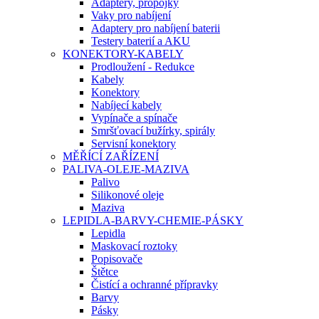
Adaptery, propojky
Vaky pro nabíjení
Adaptery pro nabíjení baterii
Testery baterií a AKU
KONEKTORY-KABELY
Prodloužení - Redukce
Kabely
Konektory
Nabíjecí kabely
Vypínače a spínače
Smršťovací bužírky, spirály
Servisní konektory
MĚŘÍCÍ ZAŘÍZENÍ
PALIVA-OLEJE-MAZIVA
Palivo
Silikonové oleje
Maziva
LEPIDLA-BARVY-CHEMIE-PÁSKY
Lepidla
Maskovací roztoky
Popisovače
Štětce
Čistící a ochranné přípravky
Barvy
Pásky