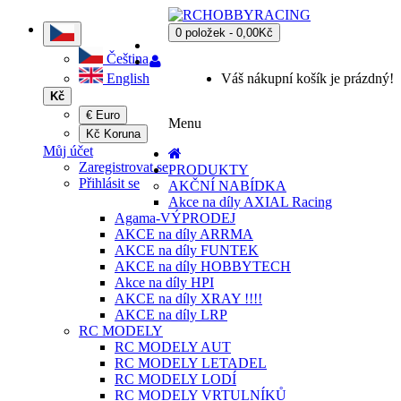
0 položek - 0,00Kč
Čeština
English
Váš nákupní košík je prázdný!
Kč
€ Euro
Menu
Kč Koruna
Můj účet
Zaregistrovat se
PRODUKTY
Přihlásit se
AKČNÍ NABÍDKA
Akce na díly AXIAL Racing
Agama-VÝPRODEJ
AKCE na díly ARRMA
AKCE na díly FUNTEK
AKCE na díly HOBBYTECH
Akce na díly HPI
AKCE na díly XRAY !!!!
AKCE na díly LRP
RC MODELY
RC MODELY AUT
RC MODELY LETADEL
RC MODELY LODÍ
RC MODELY VRTULNÍKŮ