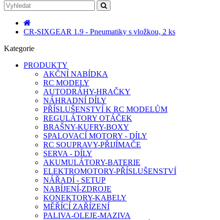
CR-SIXGEAR 1.9 - Pneumatiky s vložkou, 2 ks
Kategorie
PRODUKTY
AKČNÍ NABÍDKA
RC MODELY
AUTODRÁHY-HRAČKY
NÁHRADNÍ DÍLY
PŘÍSLUŠENSTVÍ K RC MODELŮM
REGULÁTORY OTÁČEK
BRAŠNY-KUFRY-BOXY
SPALOVACÍ MOTORY - DÍLY
RC SOUPRAVY-PŘIJÍMAČE
SERVA - DÍLY
AKUMULÁTORY-BATERIE
ELEKTROMOTORY-PŘÍSLUŠENSTVÍ
NÁŘADÍ - SETUP
NABÍJENÍ-ZDROJE
KONEKTORY-KABELY
MĚŘÍCÍ ZAŘÍZENÍ
PALIVA-OLEJE-MAZIVA