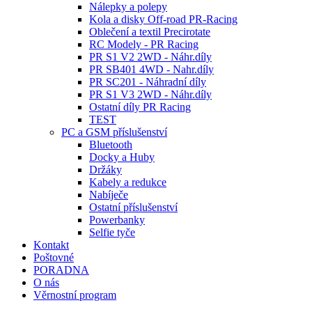
Nálepky a polepy
Kola a disky Off-road PR-Racing
Oblečení a textil Precirotate
RC Modely - PR Racing
PR S1 V2 2WD - Náhr.díly
PR SB401 4WD - Nahr.díly
PR SC201 - Náhradní díly
PR S1 V3 2WD - Náhr.díly
Ostatní díly PR Racing
TEST
PC a GSM příslušenství
Bluetooth
Docky a Huby
Držáky
Kabely a redukce
Nabíječe
Ostatní příslušenství
Powerbanky
Selfie tyče
Kontakt
Poštovné
PORADNA
O nás
Věrnostní program