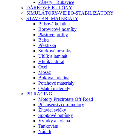
Zástěry - Rukavice
DÁRKOVÉ KUPÓNY
SIMULÁTORY-VIDEO-STABILIZÁTORY
STAVEBNÍ MATERIÁLY
Balsová kulatina
Borovicové nosníky
Plastové profily
Balsa
Překližka
Smrkové nosníky
Uhlík a laminát
Hliník a dural
Ocel
Mosaz
Buková kulatina
Potahové materiály
Ostatní materiály
PR RACING
Motory Precirotate Off-Road
Příslušenství pro motory
Žhavící svíčky
Spojkové bubínky
Výfuky a kolena
Tankování
Nářadí