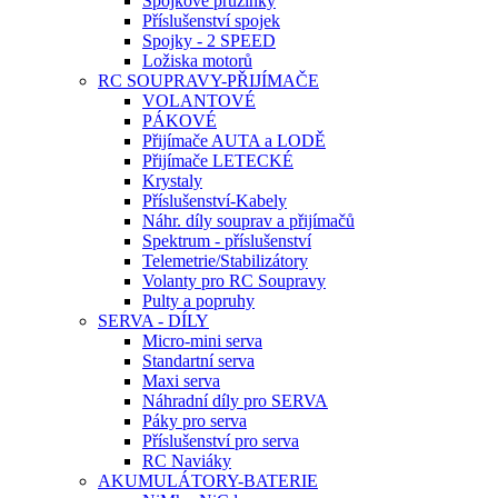
Spojkové pružinky
Příslušenství spojek
Spojky - 2 SPEED
Ložiska motorů
RC SOUPRAVY-PŘIJÍMAČE
VOLANTOVÉ
PÁKOVÉ
Přijímače AUTA a LODĚ
Přijímače LETECKÉ
Krystaly
Příslušenství-Kabely
Náhr. díly souprav a přijímačů
Spektrum - příslušenství
Telemetrie/Stabilizátory
Volanty pro RC Soupravy
Pulty a popruhy
SERVA - DÍLY
Micro-mini serva
Standartní serva
Maxi serva
Náhradní díly pro SERVA
Páky pro serva
Příslušenství pro serva
RC Naviáky
AKUMULÁTORY-BATERIE