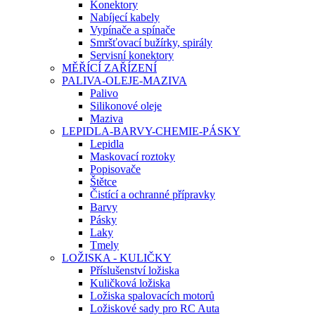
Konektory
Nabíjecí kabely
Vypínače a spínače
Smršťovací bužírky, spirály
Servisní konektory
MĚŘÍCÍ ZAŘÍZENÍ
PALIVA-OLEJE-MAZIVA
Palivo
Silikonové oleje
Maziva
LEPIDLA-BARVY-CHEMIE-PÁSKY
Lepidla
Maskovací roztoky
Popisovače
Štětce
Čistící a ochranné přípravky
Barvy
Pásky
Laky
Tmely
LOŽISKA - KULIČKY
Příslušenství ložiska
Kuličková ložiska
Ložiska spalovacích motorů
Ložiskové sady pro RC Auta