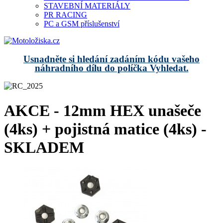
STAVEBNÍ MATERIÁLY
PR RACING
PC a GSM příslušenství
Usnadněte si hledání zadáním kódu vašeho
náhradního dílu do políčka Vyhledat.
AKCE - 12mm HEX unašeče
(4ks) + pojistná matice (4ks) -
SKLADEM