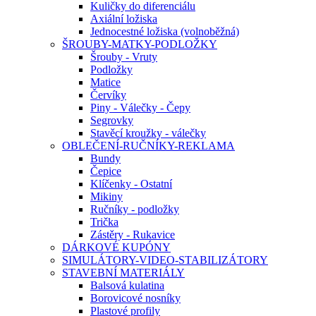
Kuličky do diferenciálu
Axiální ložiska
Jednocestné ložiska (volnoběžná)
ŠROUBY-MATKY-PODLOŽKY
Šrouby - Vruty
Podložky
Matice
Červíky
Piny - Válečky - Čepy
Segrovky
Stavěcí kroužky - válečky
OBLEČENÍ-RUČNÍKY-REKLAMA
Bundy
Čepice
Klíčenky - Ostatní
Mikiny
Ručníky - podložky
Trička
Zástěry - Rukavice
DÁRKOVÉ KUPÓNY
SIMULÁTORY-VIDEO-STABILIZÁTORY
STAVEBNÍ MATERIÁLY
Balsová kulatina
Borovicové nosníky
Plastové profily