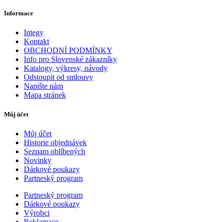
Informace
Integy
Kontakt
OBCHODNÍ PODMÍNKY
Info pro Slovenské zákazníky
Katalogy, výkresy, návody
Odstoupit od smlouvy
Napište nám
Mapa stránek
Můj účet
Můj účet
Historie objednávek
Seznam oblíbených
Novinky
Dárkové poukazy
Partneský program
Partneský program
Dárkové poukazy
Výrobci
Reklamace