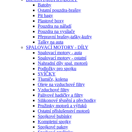
Batohy
Ostatní pouzdra-brašny
Pit bagy
Plastové boxy
Pouzdra na nářadí
Pouzdra na vysílače
Přepravní brašny-tašky-kufry
Tašky na auta
SPALOVACÍ MOTORY - DÍLY
Spalovací motory - auta
Spalovací motory - ostatní
Nahradní díly spal. motorů
Podložky pro spojku
SVÍČKY
Tlumiče, kolena
Oleje na vzduchové filtry
Vzduchové filtry
Palivové hadičky a filtry
Silikonové těsnění a přechodky
Pružinky motorů a výfuků
Ostatní příslušenství motorů
Spojkové bubínky
Kompletní spojky
Spojkové pakny