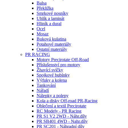
Balsa
Překližka
Smrkové nosníky
Uhlík a laminát
Hliník a dural
Ocel
Mosaz
Buková kulatina
Potahové materiály
Ostatní materiály
PR RACING
Motory Precirotate Off-Road
Příslušenství pro motory
Žhavící svíčky
Spojkové bubínky
Výfuky a kolena
Tankování
Nářadí
Nálepky a polepy
Kola a disky Off-road PR-Racing
Oblečení a textil Precirotate
RC Modely - PR Racing
PR S1 V2 2WD - Náhr.díly
PR SB401 4WD - Nahr.díly
PR SC201 - Náhradní díly