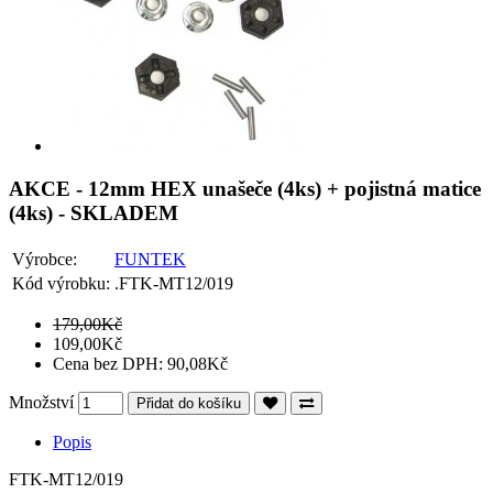
AKCE - 12mm HEX unašeče (4ks) + pojistná matice
(4ks) - SKLADEM
Výrobce:
FUNTEK
Kód výrobku:
.FTK-MT12/019
179,00Kč
109,00Kč
Cena bez DPH: 90,08Kč
Množství
Přidat do košíku
Popis
FTK-MT12/019