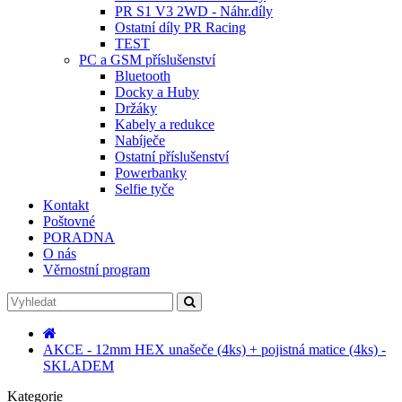
PR S1 V3 2WD - Náhr.díly
Ostatní díly PR Racing
TEST
PC a GSM příslušenství
Bluetooth
Docky a Huby
Držáky
Kabely a redukce
Nabíječe
Ostatní příslušenství
Powerbanky
Selfie tyče
Kontakt
Poštovné
PORADNA
O nás
Věrnostní program
AKCE - 12mm HEX unašeče (4ks) + pojistná matice (4ks) -
SKLADEM
Kategorie