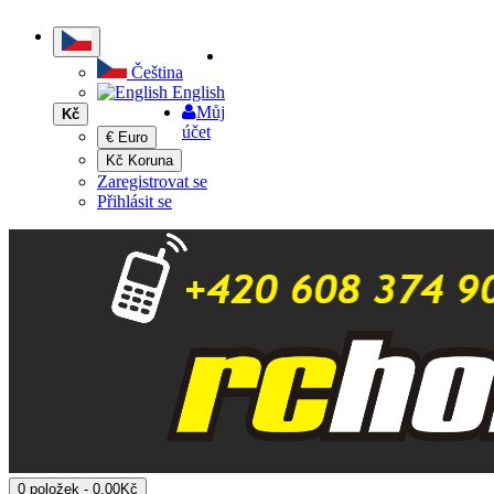
Čeština
English
Můj
Kč
účet
€ Euro
Kč Koruna
Zaregistrovat se
Přihlásit se
0 položek - 0,00Kč