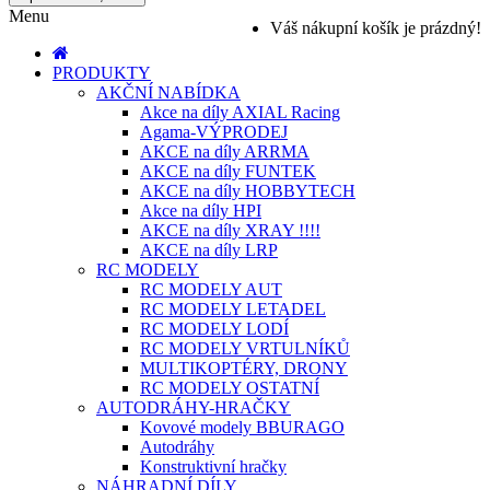
Menu
Váš nákupní košík je prázdný!
PRODUKTY
AKČNÍ NABÍDKA
Akce na díly AXIAL Racing
Agama-VÝPRODEJ
AKCE na díly ARRMA
AKCE na díly FUNTEK
AKCE na díly HOBBYTECH
Akce na díly HPI
AKCE na díly XRAY !!!!
AKCE na díly LRP
RC MODELY
RC MODELY AUT
RC MODELY LETADEL
RC MODELY LODÍ
RC MODELY VRTULNÍKŮ
MULTIKOPTÉRY, DRONY
RC MODELY OSTATNÍ
AUTODRÁHY-HRAČKY
Kovové modely BBURAGO
Autodráhy
Konstruktivní hračky
NÁHRADNÍ DÍLY