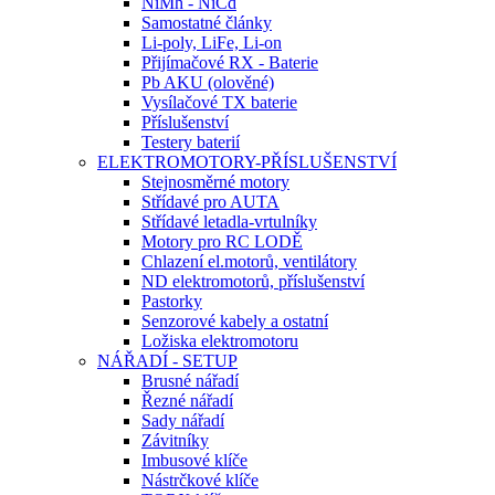
NiMh - NiCd
Samostatné články
Li-poly, LiFe, Li-on
Přijímačové RX - Baterie
Pb AKU (olověné)
Vysílačové TX baterie
Příslušenství
Testery baterií
ELEKTROMOTORY-PŘÍSLUŠENSTVÍ
Stejnosměrné motory
Střídavé pro AUTA
Střídavé letadla-vrtulníky
Motory pro RC LODĚ
Chlazení el.motorů, ventilátory
ND elektromotorů, příslušenství
Pastorky
Senzorové kabely a ostatní
Ložiska elektromotoru
NÁŘADÍ - SETUP
Brusné nářadí
Řezné nářadí
Sady nářadí
Závitníky
Imbusové klíče
Nástrčkové klíče