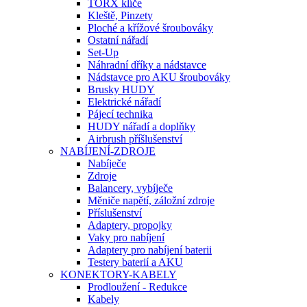
TORX klíče
Kleště, Pinzety
Ploché a křížové šroubováky
Ostatní nářadí
Set-Up
Náhradní dříky a nádstavce
Nádstavce pro AKU šroubováky
Brusky HUDY
Elektrické nářadí
Pájecí technika
HUDY nářadí a doplňky
Airbrush příšlušenství
NABÍJENÍ-ZDROJE
Nabíječe
Zdroje
Balancery, vybíječe
Měniče napětí, záložní zdroje
Příslušenství
Adaptery, propojky
Vaky pro nabíjení
Adaptery pro nabíjení baterii
Testery baterií a AKU
KONEKTORY-KABELY
Prodloužení - Redukce
Kabely