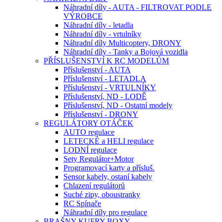
Náhradní díly - AUTA - FILTROVAT PODLE
VÝROBCE
Náhradní díly - letadla
Náhradní díly - vrtulníky
Náhradní díly Multicoptery, DRONY
Náhradní díly - Tanky a Bojová vozidla
PŘÍSLUŠENSTVÍ K RC MODELŮM
Příslušenství - AUTA
Příslušenství - LETADLA
Příslušenství - VRTULNÍKY
Příslušenství, ND - LODĚ
Příslušenství, ND - Ostatní modely
Příslušenství - DRONY
REGULÁTORY OTÁČEK
AUTO regulace
LETECKÉ a HELI regulace
LODNÍ regulace
Sety Regulátor+Motor
Programovací karty a přísluš.
Sensor kabely, ostaní kabely
Chlazení regulátorů
Suché zipy, oboustranky
RC Spínače
Náhradní díly pro regulace
BRAŠNY-KUFRY-BOXY