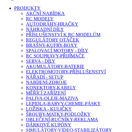
PRODUKTY
AKČNÍ NABÍDKA
RC MODELY
AUTODRÁHY-HRAČKY
NÁHRADNÍ DÍLY
PŘÍSLUŠENSTVÍ K RC MODELŮM
REGULÁTORY OTÁČEK
BRAŠNY-KUFRY-BOXY
SPALOVACÍ MOTORY - DÍLY
RC SOUPRAVY-PŘIJÍMAČE
SERVA - DÍLY
AKUMULÁTORY-BATERIE
ELEKTROMOTORY-PŘÍSLUŠENSTVÍ
NÁŘADÍ - SETUP
NABÍJENÍ-ZDROJE
KONEKTORY-KABELY
MĚŘÍCÍ ZAŘÍZENÍ
PALIVA-OLEJE-MAZIVA
LEPIDLA-BARVY-CHEMIE-PÁSKY
LOŽISKA - KULIČKY
ŠROUBY-MATKY-PODLOŽKY
OBLEČENÍ-RUČNÍKY-REKLAMA
DÁRKOVÉ KUPÓNY
SIMULÁTORY-VIDEO-STABILIZÁTORY